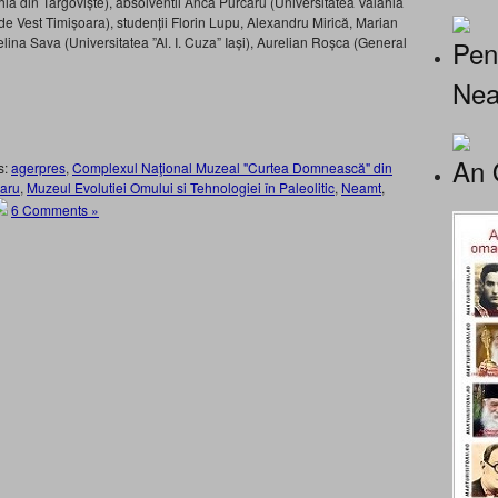
hia din Târgoviște), absolventii Anca Purcaru (Universitatea Valahia
de Vest Timișoara), studenții Florin Lupu, Alexandru Mirică, Marian
lina Sava (Universitatea ”Al. I. Cuza” Iași), Aurelian Roșca (General
Pen
Nea
An 
s:
agerpres
,
Complexul Naţional Muzeal "Curtea Domnească" din
aru
,
Muzeul Evolutiei Omului si Tehnologiei în Paleolitic
,
Neamt
,
6 Comments »