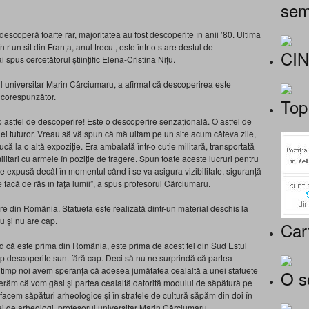
sem
escoperă foarte rar, majoritatea au fost descoperite în anii ’80. Ultima
r-un sit din Franța, anul trecut, este într-o stare destul de
CI
spus cercetătorul științific Elena-Cristina Nițu.
l universitar Marin Cârciumaru, a afirmat că descoperirea este
ă corespunzător.
Top
o astfel de descoperire! Este o descoperire senzațională. O astfel de
iei tuturor. Vreau să vă spun că mă uitam pe un site acum câteva zile,
ă la o altă expoziție. Era ambalată într-o cutie militară, transportată
 militari cu armele în poziție de tragere. Spun toate aceste lucruri pentru
fie expusă decât în momentul când i se va asigura vizibilitate, siguranță
 facă de râs în fața lumii”, a spus profesorul Cârciumaru.
re din România. Statueta este realizată dintr-un material deschis la
u și nu are cap.
Car
d că este prima din România, este prima de acest fel din Sud Estul
tip descoperite sunt fără cap. Deci să nu ne surprindă că partea
i timp noi avem speranța că adesea jumătatea cealaltă a unei statuete
O s
perăm că vom găsi și partea cealaltă datorită modului de săpătură pe
facem săpături arheologice și în stratele de cultură săpăm din doi în
ei de arheologi, profesorul universitar Marin Cârciumaru.