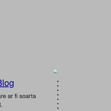
Blog
e ar fi soarta
B.