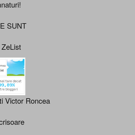
naturi!
NE SUNT
 ZeList
ti Victor Roncea
crisoare