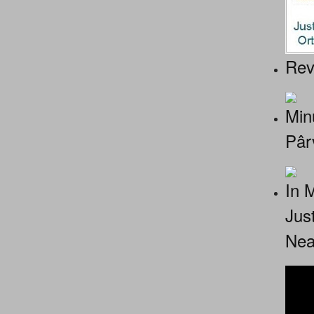
Rev
Minu
Pâr
In 
Jus
Nea