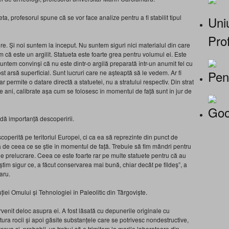
ta, profesorul spune că se vor face analize pentru a fi stabilit tipul
Uniu
Prof
. Și noi suntem la început. Nu suntem siguri nici materialul din care
 că este un argilit. Statueta este foarte grea pentru volumul ei. Este
suntem convinși că nu este dintr-o argilă preparată într-un anumit fel cu
Pen
st arsă superficial. Sunt lucruri care ne așteaptă să le vedem. Ar fi
r permite o datare directă a statuetei, nu a stratului respectiv. Din strat
e ani, calibrate așa cum se folosesc în momentul de față sunt în jur de
Goo
 dă importanță descoperirii.
coperită pe teritoriul Europei, ci ca ea să reprezinte din punct de
ață de ceea ce se știe în momentul de față. Trebuie să fim mândri pentru
de prelucrare. Ceea ce este foarte rar pe multe statuete pentru că au
u știm sigur ce, a făcut conservarea mai bună, chiar decât pe fildeș”, a
aru.
ei Omului și Tehnologiei în Paleolitic din Târgoviște.
rvenit deloc asupra ei. A fost lăsată cu depunerile originale cu
natura rocii și apoi găsite substanțele care se potrivesc nondestructive,
ceva și, probabil, va trebui să o trimitem la marile laboratoare din