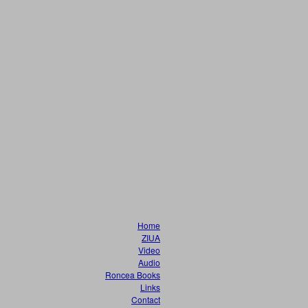
Home
ZIUA
Video
Audio
Roncea Books
Links
Contact