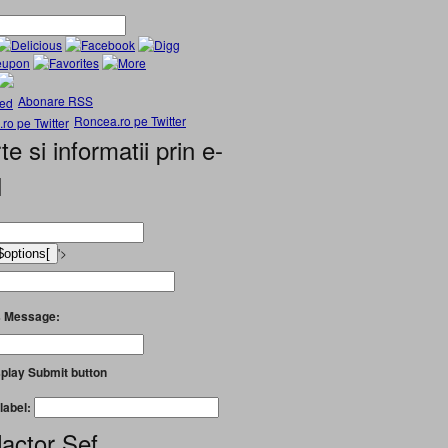
Abonare RSS
Roncea.ro pe Twitter
te si informatii prin e-
l
'>
 Message:
play Submit button
label:
actor Șef