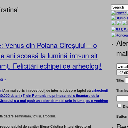
rstina’
Aler
: Venus din Poiana Cireşului – o
mai
e ani scoasă la lumină într-un sit
amţ. Felicitări echipei de arheologi!
ts »
Title:
Thanks
Am mai scris în acest colţ de internet despre faptul că
arheologii
0.000 de ani (?) din Romania nu primesc nici o finantare de la
a Ciresului s-a mai gasit un colier de melci unic in lume, cu o vechime
Dis
 datare semnalăm, totuşi, articolul.
Button 
Red
responsabilul de șantier Elena-Cristina Nițu și directorul