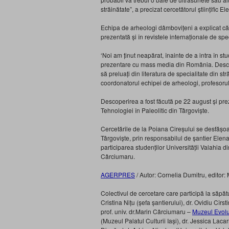
străinătate”, a precizat cercetătorul științific El
Echipa de arheologi dâmbovițeni a explicat că a 
prezentată și în revistele internaționale de spec
‘Noi am ținut neapărat, înainte de a intra în st
prezentare cu mass media din România. Descoper
să preluați din literatura de specialitate din 
coordonatorul echipei de arheologi, profesoru
Descoperirea a fost făcută pe 22 august și prez
Tehnologiei în Paleolitic din Târgoviște.
Cercetările de la Poiana Cireșului se desfă
Târgoviște, prin responsabilul de șantier Elena
participarea studenților Universității Valahia 
Cârciumaru.
AGERPRES
/ Autor: Cornelia Dumitru, editor
Colectivul de cercetare care participă la săpătu
Cristina Nițu (șefa șantierului), dr. Ovidiu Cîrst
prof. univ. dr.Marin Cârciumaru –
Muzeul Evolut
(Muzeul Palatul Culturii Iași), dr. Jessica La