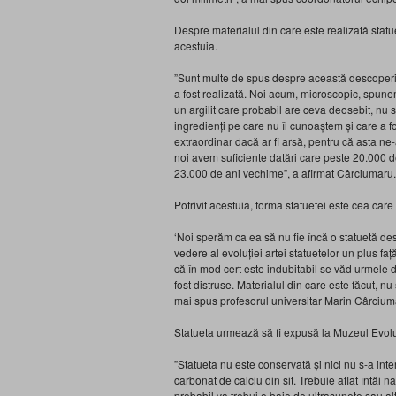
Despre materialul din care este realizată statue
acestuia.
”Sunt multe de spus despre această descoperire
a fost realizată. Noi acum, microscopic, spunem
un argilit care probabil are ceva deosebit, nu 
ingredienți pe care nu îi cunoaștem și care a fo
extraordinar dacă ar fi arsă, pentru că asta ne-a
noi avem suficiente datări care peste 20.000 d
23.000 de ani vechime”, a afirmat Cârciumaru.
Potrivit acestuia, forma statuetei este cea care
‘Noi sperăm ca ea să nu fie încă o statuetă des
vedere al evoluției artei statuetelor un plus f
că în mod cert este indubitabil se văd urmele 
fost distruse. Materialul din care este făcut, n
mai spus profesorul universitar Marin Cârcium
Statueta urmează să fi expusă la Muzeul Evoluți
”Statueta nu este conservată și nici nu s-a inte
carbonat de calciu din sit. Trebuie aflat întâi 
probabil va trebui o baie de ultrasunete sau alt