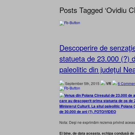
Posts Tagged ‘Ovidiu Cî
Descoperire de senzaţie
statueta de 23.000 (?) d
paleolitic din judeţul Ne
September 5th, 2015
VR
6 Commen
care au descoperit prima statueta de os de 2
Ministerul Culturii. La situl paleolitic Poian
de 30.000 de ani (?). FOTO/VIDEO
Nota: Deşi ne exprimăm rezerva privind această
Ei bine, de data aceasta, echipa condusă de 