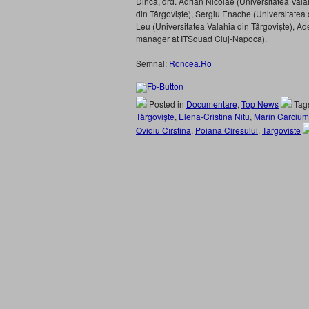
Dincă, drd. Adrian Nicolae (Universitatea Vala
din Târgoviște), Sergiu Enache (Universitatea 
Leu (Universitatea Valahia din Târgoviște), Ade
manager at ITSquad Cluj-Napoca).
Semnal:
Roncea.Ro
Posted in
Documentare
,
Top News
Tag
Târgovişte
,
Elena-Cristina Nitu
,
Marin Carcium
Ovidiu Cîrstina
,
Poiana Ciresului
,
Targoviste