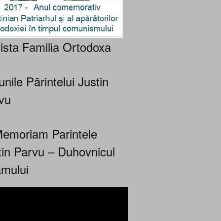
ista Familia Ortodoxa
nile Părintelui Justin
vu
Memoriam Parintele
tin Parvu – Duhovnicul
mului