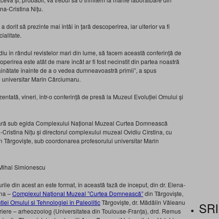
ena-Cristina Nițu.
dorit să prezinte mai întâi în țară descoperirea, iar ulterior va fi
ialitate.
udiu în rândul revistelor mari din lume, să facem această conferință de
irea este atât de mare încât ar fi fost necinstit din partea noastră
străinătate înainte de a o vedea dumneavoastră primii”, a spus
l universitar Marin Cârciumaru.
entată, vineri, într-o conferință de presă la Muzeul Evoluției Omului și
șoară sub egida Complexului Național Muzeal Curtea Domnească
-Cristina Nițu și directorul complexului muzeal Ovidiu Cîrstina, cu
din Târgoviște, sub coordonarea profesorului universitar Marin
: Mihai Simionescu
rile din acest an este format, în această fază de început, din dr. Elena-
ina –
Complexul Național Muzeal ”Curtea Domnească”
din Târgoviște,
iei Omului si Tehnologiei în Paleolitic
Târgoviște, dr. Mădălin Văleanu
SRI
carriere – arheozoolog (Universitatea din Toulouse-Franța), drd. Remus