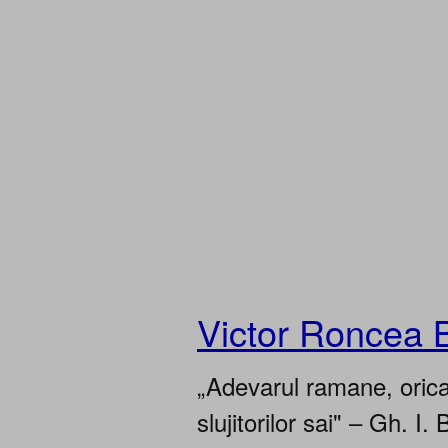
Victor Roncea 
„Adevarul ramane, oricar
slujitorilor sai" – Gh. I. 