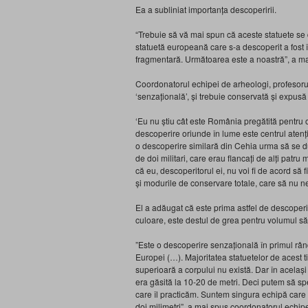
Ea a subliniat importanța descoperirii.
“Trebuie să vă mai spun că aceste statuete se d
statuetă europeană care s-a descoperit a fost înt
fragmentară. Următoarea este a noastră”, a mai 
Coordonatorul echipei de arheologi, profesoru
‘senzațională’, și trebuie conservată și expus
‘Eu nu știu cât este România pregătită pentru 
descoperire oriunde în lume este centrul atenț
o descoperire similară din Cehia urma să se duc
de doi militari, care erau flancați de alți patru
că eu, descoperitorul ei, nu voi fi de acord să 
și modurile de conservare totale, care să nu ne
El a adăugat că este prima astfel de descoperi
culoare, este destul de grea pentru volumul să
”Este o descoperire senzațională în primul rân
Europei (…). Majoritatea statuetelor de acest 
superioară a corpului nu există. Dar în acelaș
era găsită la 10-20 de metri. Deci putem să s
care îl practicăm. Suntem singura echipă care 
doi milimetri”, a mai spus coordonatorul echip