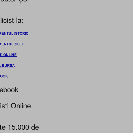
icist la:
MENTUL ISTORIC
MENTUL ZILEI
TI ONLINE
L BURSA
BOOK
ebook
isti Online
te 15.000 de