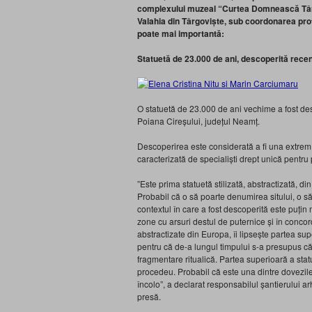
complexului muzeal “Curtea Domnească Târgov
Valahia din Târgoviște, sub coordonarea pro
poate mai importantă:
Statuetă de 23.000 de ani, descoperită recen
O statuetă de 23.000 de ani vechime a fost desc
Poiana Cireșului, județul Neamț.
Descoperirea este considerată a fi una extrem d
caracterizată de specialiști drept unică pentru
”Este prima statuetă stilizată, abstractizată, di
Probabil că o să poarte denumirea sitului, o să
contextul în care a fost descoperită este puțin
zone cu arsuri destul de puternice și în concord
abstractizate din Europa, îi lipsește partea su
pentru că de-a lungul timpului s-a presupus că 
fragmentare ritualică. Partea superioară a stat
procedeu. Probabil că este una dintre dovezile
încolo”, a declarat responsabilul șantierului a
presă.