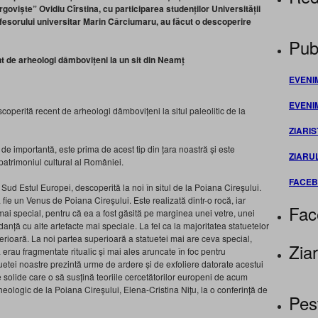
iște” Ovidiu Cîrstina, cu participarea studenților Universității
fesorului universitar Marin Cârciumaru, au făcut o descoperire
Publ
t de arheologi dâmbovițeni la un sit din Neamț
EVENI
EVENI
operită recent de arheologi dâmbovițeni la situl paleolitic de la
ZIARIS
e importantă, este prima de acest tip din țara noastră și este
ZIARU
 patrimoniul cultural al României.
FACE
n Sud Estul Europei, descoperită la noi în situl de la Poiana Cireșului.
 fie un Venus de Poiana Cireșului. Este realizată dintr-o rocă, iar
Fac
 mai special, pentru că ea a fost găsită pe marginea unei vetre, unei
anță cu alte artefacte mai speciale. La fel ca la majoritatea statuetelor
perioară. La noi partea superioară a statuetei mai are ceva special,
Ziar
erau fragmentate ritualic și mai ales aruncate în foc pentru
uetei noastre prezintă urme de ardere și de exfoliere datorate acestui
 solide care o să susțină teoriile cercetătorilor europeni de acum
rheologic de la Poiana Cireșului, Elena-Cristina Nițu, la o conferință de
Pes