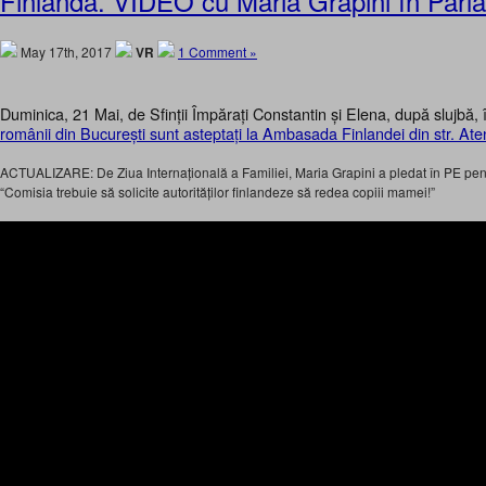
Finlanda. VIDEO cu Maria Grapini în Par
May 17th, 2017
VR
1 Comment »
Duminica, 21 Mai, de Sfinții Împărați Constantin și Elena, după slujbă,
românii din București sunt asteptați la Ambasada Finlandei din str. Ate
ACTUALIZARE: De Ziua Internațională a Familiei, Maria Grapini a pledat în PE pe
“Comisia trebuie să solicite autorităților finlandeze să redea copiii mamei!”