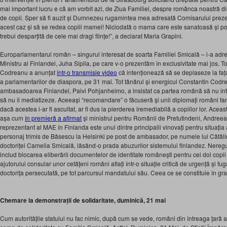
mai important lucru e că am vorbit azi, de Ziua Familiei, despre românca noastră di
de copii. Sper să fi auzit și Dumnezeu rugamintea mea adresată Comisarului prezen
acest caz și să se redea copiii mamei! Niciodată o mama care este sanatoasă și poa
trebui desparțită de cele mai dragi ființe!”, a declarat Maria Grapini.
Europarlamentarul român – singurul interesat de soarta Familiei Smicală – i-a adres
Ministru al Finlandei, Juha Sipila, pe care v-o prezentăm în exclusivitate mai jos. 
Codreanu a anunțat
într-o transmisie video
că intenționează să se deplaseze la faț
a parlamentarilor de diaspora, pe 31 mai. Tot tânărul și energicul Constantin Codr
ambasadoarea Finlandei, Paivi Pohjanheimo, a insistat ca partea română să nu inter
să nu îl mediatizeze. Aceeași “recomandare” o făcuseră și unii diplomați români fam
dacă acestea i-ar fi ascultat, ar fi dus la pierderea iremediabilă a copiilor lor. Acea
așa cum
în premieră a afirmat
și ministrul pentru Românii de Pretutindeni, Andreea 
reprezentant al MAE în Finlanda este unul dintre principalii vinovați pentru situația
personaj trimis de Băsescu la Helsinki pe post de ambasador, pe numele lui Cătăli
doctoriței Camelia Smicală, lăsând-o prada abuzurilor sistemului finlandez. Nereg
includ blocarea eliberării documentelor de identitate românești pentru cei doi copii ră
ajutorului consular unor cetățeni români aflați într-o situație critică de urgență și fu
doctorița persecutată, pe tot parcursul mandatului său. Ceea ce se constituie în gra
Chemare la demonstrații de solidaritate, duminică, 21 mai
Cum autoritățile statului nu fac nimic, după cum se vede, români din întreaga țară au