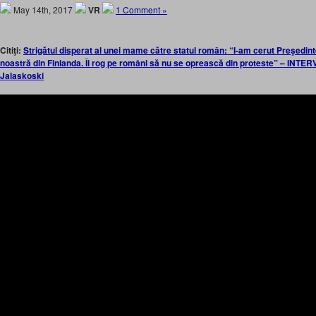
May 14th, 2017
VR
1 Comment »
Citiţi:
Strigătul disperat al unei mame către statul român: “I-am cerut Preşedint
noastră din Finlanda. Îi rog pe români să nu se oprească din proteste” – INTE
Jalaskoski