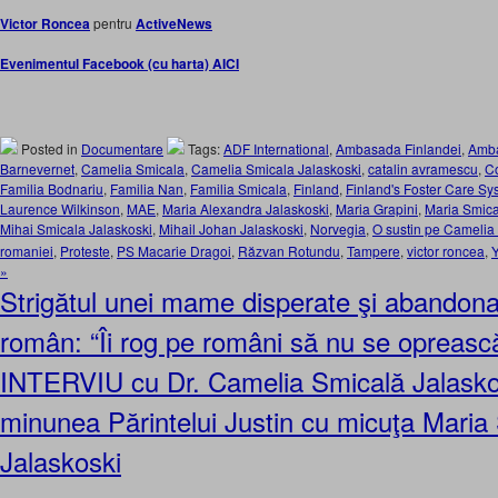
Victor Roncea
pentru
ActiveNews
Evenimentul Facebook (cu harta) AICI
Posted in
Documentare
Tags:
ADF International
,
Ambasada Finlandei
,
Amba
Barnevernet
,
Camelia Smicala
,
Camelia Smicala Jalaskoski
,
catalin avramescu
,
C
Familia Bodnariu
,
Familia Nan
,
Familia Smicala
,
Finland
,
Finland's Foster Care Sy
Laurence Wilkinson
,
MAE
,
Maria Alexandra Jalaskoski
,
Maria Grapini
,
Maria Smica
Mihai Smicala Jalaskoski
,
Mihail Johan Jalaskoski
,
Norvegia
,
O sustin pe Camelia
romaniei
,
Proteste
,
PS Macarie Dragoi
,
Răzvan Rotundu
,
Tampere
,
victor roncea
,
»
Strigătul unei mame disperate şi abandona
român: “Îi rog pe români să nu se oprească
INTERVIU cu Dr. Camelia Smicală Jalasko
minunea Părintelui Justin cu micuţa Maria
Jalaskoski