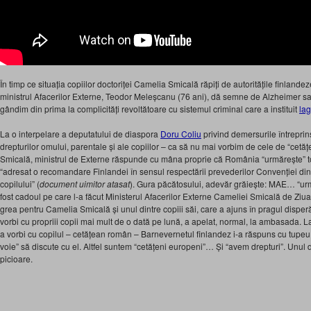
În timp ce situația copiilor doctoriței Camelia Smicală răpiți de autoritățile finlande
ministrul Afacerilor Externe, Teodor Meleșcanu (76 ani), dă semne de Alzheimer sa
gândim din prima la complicități revoltătoare cu sistemul criminal care a instituit
lag
La o interpelare a deputatului de diaspora
Doru Coliu
privind demersurile întrepr
drepturilor omului, parentale și ale copiilor – ca să nu mai vorbim de cele de “cetă
Smicală, ministrul de Externe răspunde cu mâna proprie că România “urmărește” toa
“adresat o recomandare Finlandei în sensul respectării prevederilor Convenției din
copilului” (
document uimitor atasat
). Gura păcătosului, adevăr grăiește: MAE… “ur
fost cadoul pe care l-a făcut Ministerul Afacerilor Externe Cameliei Smicală de Ziua 
grea pentru Camelia Smicală și unul dintre copiii săi, care a ajuns în pragul disperă
vorbi cu propriii copii mai mult de o dată pe lună, a apelat, normal, la ambasada. L
a vorbi cu copilul – cetățean român – Barnevernetul finlandez i-a răspuns cu tupe
voie” să discute cu el. Altfel suntem “cetățeni europeni”… Și “avem drepturi”. Unul din
picioare.