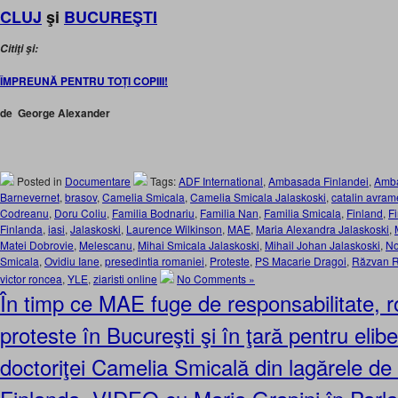
CLUJ
şi
BUCUREŞTI
Citiţi şi:
ÎMPREUNĂ PENTRU TOȚI COPIII!
de George Alexander
Posted in
Documentare
Tags:
ADF International
,
Ambasada Finlandei
,
Amba
Barnevernet
,
brasov
,
Camelia Smicala
,
Camelia Smicala Jalaskoski
,
catalin avra
Codreanu
,
Doru Coliu
,
Familia Bodnariu
,
Familia Nan
,
Familia Smicala
,
Finland
,
F
Finlanda
,
iasi
,
Jalaskoski
,
Laurence Wilkinson
,
MAE
,
Maria Alexandra Jalaskoski
,
Matei Dobrovie
,
Melescanu
,
Mihai Smicala Jalaskoski
,
Mihail Johan Jalaskoski
,
No
Smicala
,
Ovidiu Iane
,
presedintia romaniei
,
Proteste
,
PS Macarie Dragoi
,
Răzvan 
victor roncea
,
YLE
,
ziaristi online
No Comments »
În timp ce MAE fuge de responsabilitate, 
proteste în Bucureşti şi în ţară pentru elibe
doctoriţei Camelia Smicală din lagărele de 