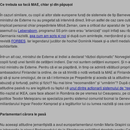
Ce trebuia sa facă MAE, chiar
și
din păpușoi
În cazuri similare, cu copii ai altor state europene furați de sistemele de tip Barnev
ministrul de Externe nu au pregetat să intervină direct. Într-un astfel de caz care 
implicat personal chiar președintele Miloš Zeman, care a criticat dur aparatul de “pro
asemuit cu
Lebensborn
, programul SS prin care erau “arianizați” copii înfiați sau ră
Germania nazistă,
așa cum am scris și noi
și după cum amintește, menționând și ca
revistă
FORBES
. Iar legendarul jucător de hochei Dominik Hasek și-a oferit medal
solidaritate.
Într-un alt caz, ministrul de Externe al Indiei a declarat “război diplomatic” Norvegi
copiii furați unei familii de cetățeni indieni. Dar noi suntem cetățeni europeni. Și n
nici ministru de Externe. Pentru că el se piaptănă, în timp ce admiră vălătucii prop
ambasadorul Finlandei la ordine, de ce să trimită o notă verbală la MAE al Finlan
și să-și sune omologul, de ce să-l informeze pe Președinte și acesta să ia atitudin
abuzați și torturați, psihic și fizic!? Nu mai bine “recomandăm” și “urmărim”? Du
atitudine pasivă nu are legătură cu faptul că
unul dintre acționarii sistemului de “r
filo-nazist al IKEA, care face afaceri în România de pe vremea lui Ceaușescu, pe cân
politice Teodor Meleșcanu se specializa pentru sistemul comunist tocmai la Genev
miliardarului Ingvar Feodor Kamprad și a legăturilor lui cu lumea nazistă și cea comu
Parlamentari cărora le pasă
Nu aceeași atitudine jemanfișistă a avut europarlamentarul român Maria Grapini care
o intervenție în plenul Parlamentului de la Strasbourg solicitând dreptate pentru Ca