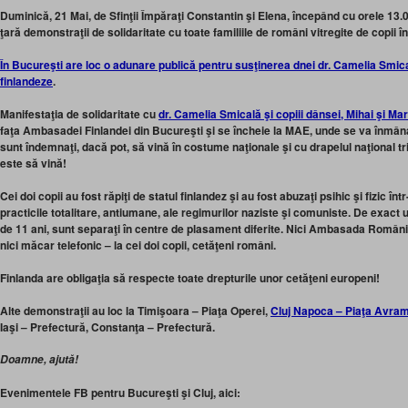
Duminică, 21 Mai, de Sfinţii Împăraţi Constantin şi Elena, începând cu orele 13.0
ţară demonstraţii de solidaritate cu toate familiile de români vitregite de copii 
În Bucureşti are loc o adunare publică pentru susţinerea dnei dr. Camelia Smical
finlandeze
.
Manifestaţia de solidaritate cu
dr. Camelia Smicală şi copiii dânsei, Mihai şi Mar
faţa Ambasadei Finlandei din Bucureşti şi se încheie la MAE, unde se va înmâna u
sunt îndemnaţi, dacă pot, să vină în costume naţionale şi cu drapelul naţional tr
este să vină!
Cei doi copii au fost răpiţi de statul finlandez şi au fost abuza
ţi psihic şi fizic 
practicile totalitare, antiumane, ale regimurilor naziste şi comuniste. De exact un
de 11 ani, sunt separaţi în centre de plasament diferite. Nici Ambasada Români
nici măcar telefonic – la cei doi copii, cetăţeni români.
Finlanda are obligaţia să respecte toate drepturile unor cetăţeni europeni!
Alte demonstraţii au loc la Timişoara – Piaţa Operei,
Cluj Napoca – Piaţa Avram
Iaşi – Prefectură, Constanţa – Prefectură.
Doamne, ajută!
Evenimentele FB pentru Bucureşti şi Cluj, aici: