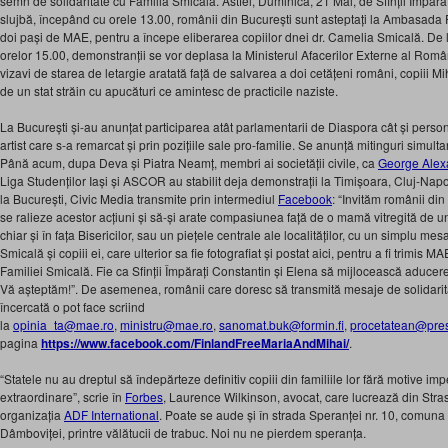
semn de solidaritate cu Familia Smicală. Astfel, Duminica, 21 Mai, de Sfinții Împăra
slujbă, începând cu orele 13.00, românii din București sunt asteptați la Ambasada Fin
doi pași de MAE, pentru a începe eliberarea copiilor dnei dr. Camelia Smicală. De 
orelor 15.00, demonstranții se vor deplasa la Ministerul Afacerilor Externe al Rom
vizavi de starea de letargie aratată față de salvarea a doi cetățeni români, copiii Miha
de un stat străin cu apucături ce amintesc de practicile naziste.
La București și-au anunțat participarea atât parlamentarii de Diaspora cât și persona
artist care s-a remarcat și prin pozițiile sale pro-familie. Se anunță mitinguri simulta
Până acum, dupa Deva și Piatra Neamț, membri ai societății civile, ca
George Alex
Liga Studenților Iași și ASCOR au stabilit deja demonstrații la Timișoara, Cluj-Napo
la București, Civic Media transmite prin intermediul
Facebook
: “Invităm românii din 
se ralieze acestor acțiuni și să-și arate compasiunea față de o mamă vitregită de un re
chiar și în fața Bisericilor, sau un piețele centrale ale localităților, cu un simplu me
Smicală și copiii ei, care ulterior sa fie fotografiat și postat aici, pentru a fi trimis
Familiei Smicală. Fie ca Sfinții Împărați Constantin și Elena să mijlocească aducerea 
Vă așteptăm!”. De asemenea, românii care doresc să transmită mesaje de solidarit
încercată o pot face scriind
la
opinia_ta@mae.ro
,
ministru@mae.ro
,
sanomat.buk@formin.fi
,
procetatean@pres
pagina
https://www.facebook.com/FinlandFreeMariaAndMihai/
.
“Statele nu au dreptul să îndepărteze definitiv copiii din familiile lor fără motive i
extraordinare”, scrie în
Forbes
, Laurence Wilkinson, avocat, care lucrează din Stra
organizația
ADF International
. Poate se aude și în strada Speranței nr. 10, comuna 
Dâmboviței, printre vălătucii de trabuc. Noi nu ne pierdem speranța.