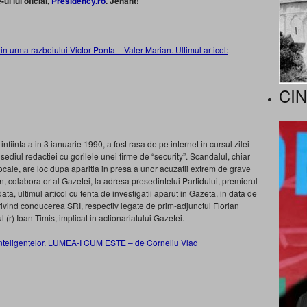
ul lui oficial,
Presidency.ro
. Jenant!
in urma razboiului Victor Ponta – Valer Marian. Ultimul articol:
CI
fiintata in 3 ianuarie 1990, a fost rasa de pe internet in cursul zilei
n sediul redactiei cu gorilele unei firme de “security”. Scandalul, chiar
ocale, are loc dupa aparitia in presa a unor acuzatii extrem de grave
 colaborator al Gazetei, la adresa presedintelui Partidului, premierul
data, ultimul articol cu tenta de investigatii aparut in Gazeta, in data de
 privind conducerea SRI, respectiv legate de prim-adjunctul Florian
(r) Ioan Timis, implicat in actionariatului Gazetei.
 inteligențelor. LUMEA-I CUM ESTE – de Corneliu Vlad