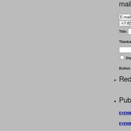
mai
Title:
Thanks
Dis
Button 
Red
Publ
EVENI
EVENI