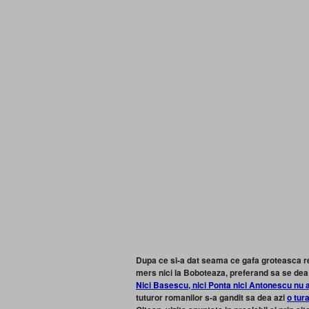
Dupa ce si-a dat seama ce gafa groteasca re
mers nici la Boboteaza, preferand sa se dea
Nici Basescu, nici Ponta nici Antonescu nu a
tuturor romanilor s-a gandit sa dea azi
o tur