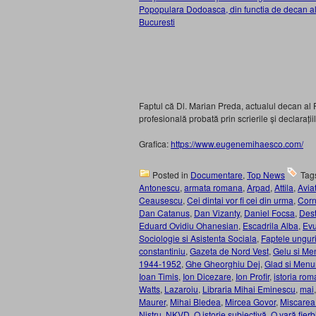
Popopulara Dodoasca, din functia de decan al 
Bucuresti
Faptul că Dl. Marian Preda, actualul decan al 
profesională probată prin scrierile și declaraț
Grafica:
https://www.eugenemihaesco.com/
Posted in
Documentare
,
Top News
Tag
Antonescu
,
armata romana
,
Arpad
,
Attila
,
Aviat
Ceausescu
,
Cei dintai vor fi cei din urma
,
Corn
Dan Catanus
,
Dan Vizanty
,
Daniel Focsa
,
Dest
Eduard Ovidiu Ohanesian
,
Escadrila Alba
,
Evu
Sociologie si Asistenta Sociala
,
Faptele unguri
constantiniu
,
Gazeta de Nord Vest
,
Gelu si Me
1944-1952
,
Ghe Gheorghiu Dej
,
Glad si Menu
Ioan Timis
,
Ion Dicezare
,
Ion Profir
,
istoria rom
Watts
,
Lazaroiu
,
Libraria Mihai Eminescu
,
mai
Maurer
,
Mihai Bledea
,
Mircea Govor
,
Miscarea
Nistru
,
NKVD
,
O istorie subiectivă
,
O vară fierb