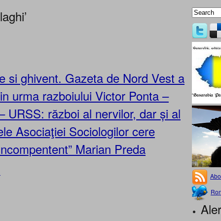
laghi’
ce si ghivent. Gazeta de Nord Vest a
 in urma razboiului Victor Ponta –
URSS: război al nervilor, dar și al
ele Asociaţiei Sociologilor cere
 incompentent” Marian Preda
»
Abo
Ron
Aler