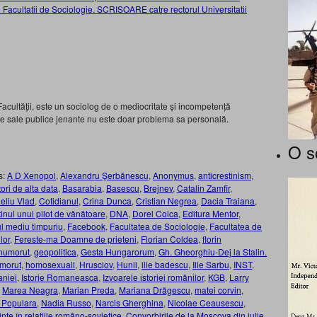
Facultatii de Sociologie. SCRISOARE catre rectorul Universitatii
Facultăţii, este un sociolog de o mediocritate și incompetență
iile sale publice jenante nu este doar problema sa personală.
O s
s:
A D Xenopol
,
Alexandru Şerbănescu
,
Anonymus
,
anticrestinism
,
ori de alta data
,
Basarabia
,
Basescu
,
Brejnev
,
Catalin Zamfir
,
eliu Vlad
,
Cotidianul
,
Crina Dunca
,
Cristian Negrea
,
Dacia Traiana
,
inul unui pilot de vânătoare
,
DNA
,
Dorel Coica
,
Editura Mentor
,
l mediu timpuriu
,
Facebook
,
Facultatea de Sociologie
,
Facultatea de
lor
,
Fereste-ma Doamne de prieteni
,
Florian Coldea
,
florin
numorut
,
geopolitica
,
Gesta Hungarorum
,
Gh. Gheorghiu-Dej la Stalin.
morut
,
homosexuali
,
Hrusciov
,
Hunii
,
ilie badescu
,
Ilie Sarbu
,
INST
,
aniei
,
Istorie Romaneasca
,
Izvoarele istoriei românilor
,
KGB
,
Larry
,
Marea Neagra
,
Marian Preda
,
Mariana Drăgescu
,
matei corvin
,
 Populara
,
Nadia Russo
,
Narcis Gherghina
,
Nicolae Ceausescu
,
inte în relațiile româno-sovietice. Convorbirile de la Moscova din iulie