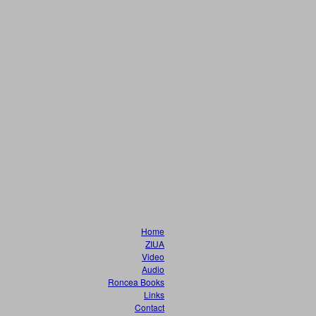
Home
ZIUA
Video
Audio
Roncea Books
Links
Contact