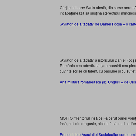
Cărțile lui Larry Watts atestă, din surse nerom
încăpățânează să susțină stereotipul mincinos
„Aviatori de altădată” de Daniel Focşa – o carte
„Aviatori de altădată” a istoricului Daniel Foc
România cea adevărată, ţara noastră cea pierdu
cuvinte scrise cu talent, cu pasiune şi cu suflet
Arta militară românească (II). Ungurii – de Cri
MOTTO: “Teritoriul însă ce l-a cerut bunei voin
însă, nici din dragoste, nici de frică, nu-i ced
Preşedintele Asociaţiei Sociologilor cere dem