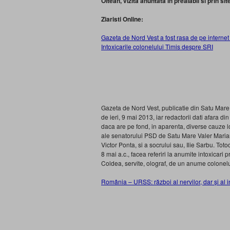
Oltean, vizita anuntata in prealabil si prin site-
Ziaristi Online:
Gazeta de Nord Vest a fost rasa de pe internet 
Intoxicarile colonelului Timis despre SRI
Gazeta de Nord Vest, publicatie din Satu Mare in
de ieri, 9 mai 2013, iar redactorii dati afara di
daca are pe fond, in aparenta, diverse cauze l
ale senatorului PSD de Satu Mare Valer Marian,
Victor Ponta, si a socrului sau, Ilie Sarbu. Toto
8 mai a.c., facea referiri la anumite intoxicari
Coldea, servite, olograf, de un anume colonelul 
România – URSS: război al nervilor, dar și al