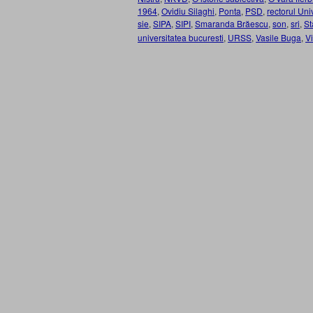
1964
,
Ovidiu Silaghi
,
Ponta
,
PSD
,
rectorul Univ
sie
,
SIPA
,
SIPI
,
Smaranda Brăescu
,
son
,
sri
,
St
universitatea bucuresti
,
URSS
,
Vasile Buga
,
Vi