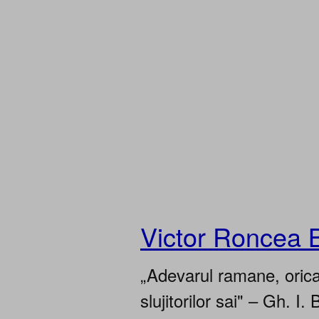
Victor Roncea 
„Adevarul ramane, oricar
slujitorilor sai" – Gh. I. 