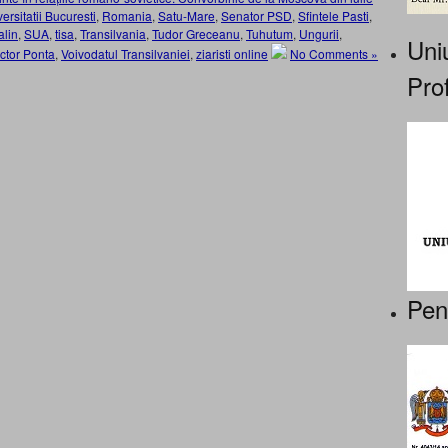
ersitatii Bucuresti
,
Romania
,
Satu-Mare
,
Senator PSD
,
Sfintele Pasti
,
alin
,
SUA
,
tisa
,
Transilvania
,
Tudor Greceanu
,
Tuhutum
,
Ungurii
,
Uniu
ctor Ponta
,
Voivodatul Transilvaniei
,
ziaristi online
No Comments »
Prof
Pen