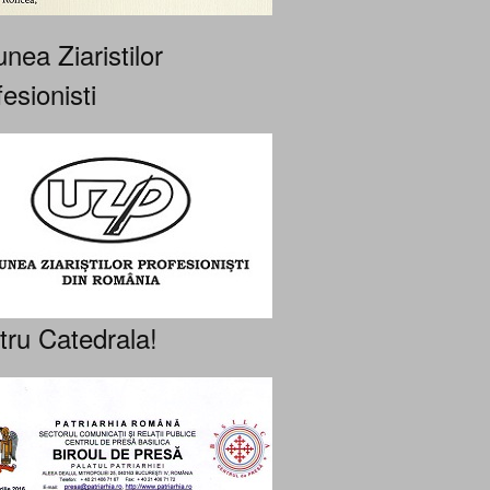
nea Ziaristilor
esionisti
tru Catedrala!