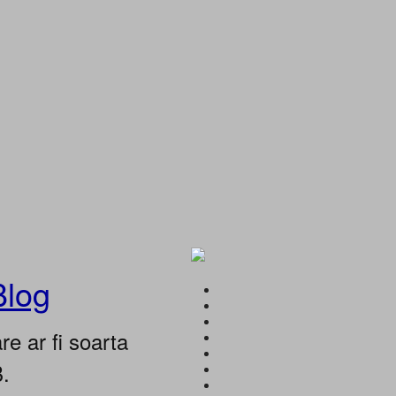
Blog
e ar fi soarta
B.