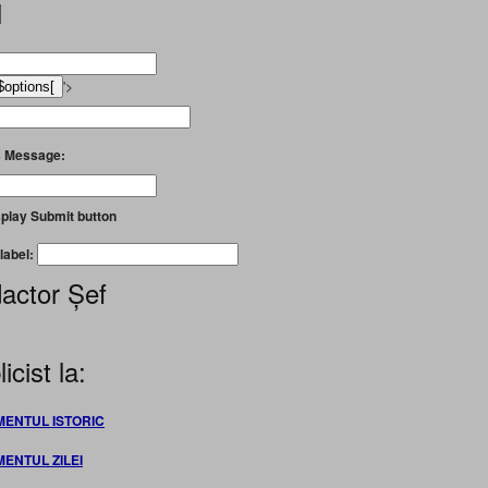
l
'>
 Message:
play Submit button
label:
actor Șef
icist la:
MENTUL ISTORIC
MENTUL ZILEI