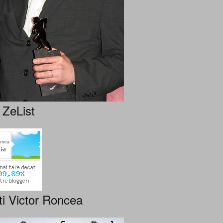
 ZeList
ti Victor Roncea