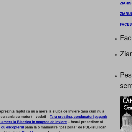
ZIARIS
ZIARU
FACE
Fac
Ziar
Pes
sem
prezinta faptul ca nu a mers la slujba de Inviere (asa cum nu a
 cu sania cu motor) – vedeti –
Tara crestina, conducatori pagani:
u mers la Biserica in noaptea de Inviere
– fostul presedinte al
a cu elicopterul
pana la o manastire “pastorita” de PDL-istul Ioan