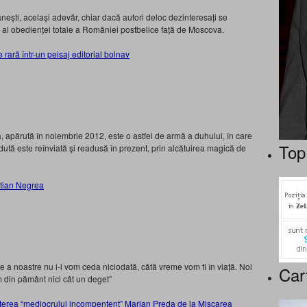
ânești, același adevăr, chiar dacă autori deloc dezinteresați se
 al obedienței totale a României postbelice față de Moscova.
 rară într-un peisaj editorial bolnav
şa, apărută în noiembrie 2012, este o astfel de armă a duhului, în care
Top
tă este reînviată şi readusă în prezent, prin alcătuirea magică de
stian Negrea
țe a noastre nu i-l vom ceda niciodată, câtă vreme vom fi în viață. Noi
Car
ăm din pământ nici cât un deget”
iterea “mediocrului incompentent” Marian Preda de la Miscarea