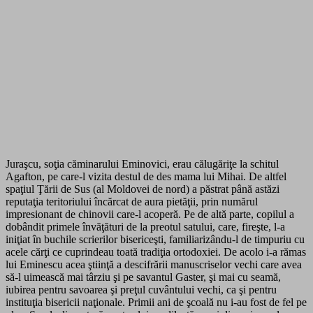
Juraşcu, soţia căminarului Eminovici, erau călugăriţe la schitul
Agafton, pe care-l vizita destul de des mama lui Mihai. De altfel
spaţiul Ţării de Sus (al Moldovei de nord) a păstrat până astăzi
reputaţia teritoriului încărcat de aura pietăţii, prin numărul
impresionant de chinovii care-l acoperă. Pe de altă parte, copilul a
dobândit primele învăţături de la preotul satului, care, fireşte, l-a
iniţiat în buchile scrierilor bisericeşti, familiarizându-l de timpuriu cu
acele cărţi ce cuprindeau toată tradiţia ortodoxiei. De acolo i-a rămas
lui Eminescu acea ştiinţă a descifrării manuscriselor vechi care avea
să-l uimească mai târziu şi pe savantul Gaster, şi mai cu seamă,
iubirea pentru savoarea şi preţul cuvântului vechi, ca şi pentru
instituţia bisericii naţionale. Primii ani de şcoală nu i-au fost de fel pe