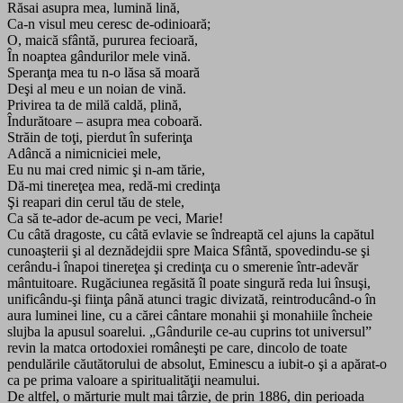
Răsai asupra mea, lumină lină,
Ca-n visul meu ceresc de-odinioară;
O, maică sfântă, pururea fecioară,
În noaptea gândurilor mele vină.
Speranţa mea tu n-o lăsa să moară
Deşi al meu e un noian de vină.
Privirea ta de milă caldă, plină,
Îndurătoare – asupra mea coboară.
Străin de toţi, pierdut în suferinţa
Adâncă a nimicniciei mele,
Eu nu mai cred nimic şi n-am tărie,
Dă-mi tinereţea mea, redă-mi credinţa
Şi reapari din cerul tău de stele,
Ca să te-ador de-acum pe veci, Marie!
Cu câtă dragoste, cu câtă evlavie se îndreaptă cel ajuns la capătul
cunoaşterii şi al deznădejdii spre Maica Sfântă, spovedindu-se şi
cerându-i înapoi tinereţea şi credinţa cu o smerenie într-adevăr
mântuitoare. Rugăciunea regăsită îl poate singură reda lui însuşi,
unificându-şi fiinţa până atunci tragic divizată, reintroducând-o în
aura luminei line, cu a cărei cântare monahii şi monahiile încheie
slujba la apusul soarelui. „Gândurile ce-au cuprins tot universul”
revin la matca ortodoxiei româneşti pe care, dincolo de toate
pendulările căutătorului de absolut, Eminescu a iubit-o şi a apărat-o
ca pe prima valoare a spiritualităţii neamului.
De altfel, o mărturie mult mai târzie, de prin 1886, din perioada