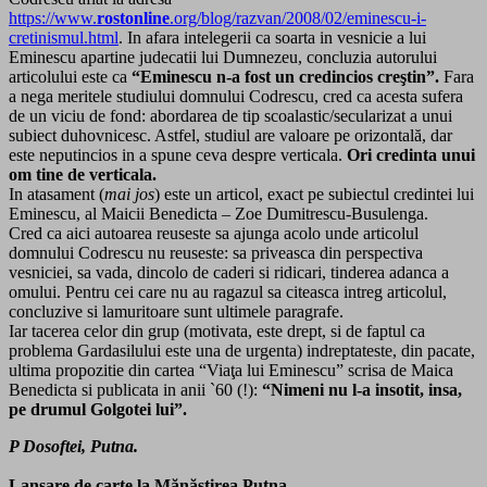
https://www.
rostonline
.org/blog/razvan/2008/02/eminescu-i-
cretinismul.html
. In afara intelegerii ca soarta in vesnicie a lui
Eminescu apartine judecatii lui Dumnezeu, concluzia autorului
articolului este ca
“Eminescu n-a fost un credincios creştin”.
Fara
a nega meritele studiului domnului Codrescu, cred ca acesta sufera
de un viciu de fond: abordarea de tip scoalastic/secularizat a unui
subiect duhovnicesc. Astfel, studiul are valoare pe orizontală, dar
este neputincios in a spune ceva despre verticala.
Ori credinta unui
om tine de verticala.
In atasament (
mai jos
) este un articol, exact pe subiectul credintei lui
Eminescu, al Maicii Benedicta – Zoe Dumitrescu-Busulenga.
Cred ca aici autoarea reuseste sa ajunga acolo unde articolul
domnului Codrescu nu reuseste: sa priveasca din perspectiva
vesniciei, sa vada, dincolo de caderi si ridicari, tinderea adanca a
omului. Pentru cei care nu au ragazul sa citeasca intreg articolul,
concluzive si lamuritoare sunt ultimele paragrafe.
Iar tacerea celor din grup (motivata, este drept, si de faptul ca
problema Gardasilului este una de urgenta) indreptateste, din pacate,
ultima propozitie din cartea “Viaţa lui Eminescu” scrisa de Maica
Benedicta si publicata in anii `60 (!):
“Nimeni nu l-a insotit, insa,
pe drumul Golgotei lui”.
P Dosoftei, Putna.
Lansare de carte la Mănăstirea Putna