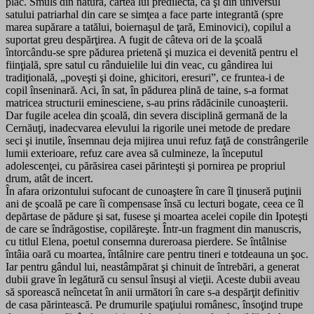
plac. Smuls din natură, cartea lui predilectă, ca şi din universul
satului patriarhal din care se simţea a face parte integrantă (spre
marea supărare a tatălui, boiernaşul de ţară, Eminovici), copilul a
suportat greu despărţirea. A fugit de câteva ori de la şcoală
întorcându-se spre pădurea prietenă şi muzica ei devenită pentru el
fiinţială, spre satul cu rânduielile lui din veac, cu gândirea lui
tradiţională, „poveşti şi doine, ghicitori, eresuri”, ce fruntea-i de
copil înseninară. Aci, în sat, în pădurea plină de taine, s-a format
matricea structurii eminesciene, s-au prins rădăcinile cunoaşterii.
Dar fugile acelea din şcoală, din severa disciplină germană de la
Cernăuţi, inadecvarea elevului la rigorile unei metode de predare
seci şi inutile, însemnau deja mijirea unui refuz faţă de constrângerile
lumii exterioare, refuz care avea să culmineze, la începutul
adolescenţei, cu părăsirea casei părinteşti şi pornirea pe propriul
drum, atât de incert.
În afara orizontului sufocant de cunoaştere în care îl ţinuseră puţinii
ani de şcoală pe care îi compensase însă cu lecturi bogate, ceea ce îl
depărtase de pădure şi sat, fusese şi moartea acelei copile din Ipoteşti
de care se îndrăgostise, copilăreşte. Într-un fragment din manuscris,
cu titlul Elena, poetul consemna dureroasa pierdere. Se întâlnise
întâia oară cu moartea, întâlnire care pentru tineri e totdeauna un şoc.
Iar pentru gândul lui, neastâmpărat şi chinuit de întrebări, a generat
dubii grave în legătură cu sensul însuşi al vieţii. Aceste dubii aveau
să sporească neîncetat în anii următori în care s-a despărţit definitiv
de casa părintească. Pe drumurile spaţiului românesc, însoţind trupe