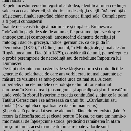
mai rămas”.
Rapelul acestui vers din registrul al doilea, identifică ruina credinţei
sale cu aceea a bisericii, simbolic. Iar descripţia vieţii fără credinţă e
sfâşietoare, finalul sugerând chiar moartea fiinţei sale. Cumplit pare
a fi preţul cunoaşterii!
Înainte de această tragică mărturisire şi după ea, Eminescu a
îndrăznit în paginile sale fie antume, fie postume, ipoteze despre
antropogonii şi cosmogonii, amestecând elemente de religii şi
mitologii dacice, greceşti, indice, germanice, ca de pildă în
Demonism (1872), în Odin şi poetul, în Mitologicale, şi mai ales în
Rugăciunea unui Dac (din 1879), considerată de unii, pe nedrept, ca
o probă peremptorie de necredinţă sau de rebeliune împotriva lui
Dumnezeu.
De fapt orizontul cunoaşterii sale se lărgise enorm şi contradicţiile
generate de polaritatea de care am vorbit erau tot mai aparente pe
măsură ce viziunea sa mito-poetică urca tot mai sus. A creat
superbele, unicele modele cosmologice din tot romantismul
european în Scrisoarea I (cosmogonia şi apocalipsa) şi în Luceafărul
unde vede în zborul hyperionic creaţia continuând şi ajunge la tronul
Tatălui Ceresc care i se adresează ca unui fiu, „Cuvântului său
dintâi” (Evanghelia după Ioan e citată în manuscris).
Şi pe de altă parte a dat semne ale unei adânci dureri existenţiale. A
recurs la filosofia stoică şi eleată pentru Glossa, pe care am numit-o
mic manual de înţelepciune stoică, predicând rămânerea în afara
iureşului lumii, acest mare teatru în care toate valorile sunt