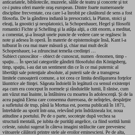
anticariatele, bibliotecile, muzeele, sălile de teatru şi concerte şi tot
ce-i putea oferi marele oraş european. Dintre foarte numeroasele
discipline frecventate, cea care l-a înrobit pe căutătorul de sens a fost
filosofia. De la gândirea indiană la presocratici, la Platon, stoici şi
eleaţi, la gnostici şi neoplatonici, la Schopenhauer, Hegel şi filosofii
romantici Fichte şi Schelling şi la atâţia alţii, a citit enorm, a meditat,
a comentat, şi-a însuşit unele puncte de vedere care se regăsesc în
note şi adesea în operă. În materie de epistemologie însă, Kant l-a
tulburat în cea mai mare măsură şi, chiar mai mult decât
Schopenhauer, i-a zdruncinat temelia credinţei …
Subiect cunoscător – obiect de cunoscut, numen -fenomen, timp -
spaţiu… În special categoriile gândirii filosofului din Königsberg,
timp, spaţiu, i-au dat un sentiment din ce în ce mai puternic al
libertăţii sale potenţiale absolute, al puterii sale de a transgresa
limitele cunoaşterii comune, a tot ceea ce limita desfăşurarea forţelor
lăuntrice ale fiinţei. Săgeata îndoielii în legătură cu sensul existenţei
aşa cum era conceput în normele şi rânduielile lumii, îl rănise, cum
am văzut mai înainte, la întâlnirea cu moartea în adolescenţă. Şi de la
acea pagină Elena care consemna dureroasa, de neînţeles, despărţire
a sufletului de trup, până la Mortua est, poema publicată în 1871,
întrebările au sporit într-una, relevând prin îndrăzneala lor, noua
atitudine a poetului. Pe de o parte, socoteşte după vechea sa
structură mentală, pe iubita de purităţi angelice, ca fiind sortită lumii
celeste, raiului sugerat în câteva imagini strălucite care prevestesc
viitoarele călătorii printre stele ale eroilor eminescieni. Pe de alta,