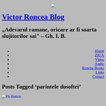
Victor Roncea Blog
„Adevarul ramane, oricare ar fi soarta
slujitorilor sai" – Gh. I. B.
Home
ZIUA
Video
Audio
Roncea Books
Links
Contact
Posts Tagged ‘parintele dosoftei’