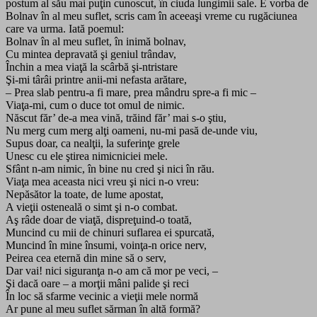
postum al său mai puţin cunoscut, în ciuda lungimii sale. E vorba de
Bolnav în al meu suflet, scris cam în aceeaşi vreme cu rugăciunea
care va urma. Iată poemul:
Bolnav în al meu suflet, în inimă bolnav,
Cu mintea depravată şi geniul trândav,
Închin a mea viaţă la scârbă şi-ntristare
Şi-mi târâi printre anii-mi nefasta arătare,
– Prea slab pentru-a fi mare, prea mândru spre-a fi mic –
Viaţa-mi, cum o duce tot omul de nimic.
Născut făr’ de-a mea vină, trăind făr’ mai s-o ştiu,
Nu merg cum merg alţi oameni, nu-mi pasă de-unde viu,
Supus doar, ca nealţii, la suferinţe grele
Unesc cu ele ştirea nimicniciei mele.
Sfânt n-am nimic, în bine nu cred şi nici în rău.
Viaţa mea aceasta nici vreu şi nici n-o vreu:
Nepăsător la toate, de lume apostat,
A vieţii osteneală o simt şi n-o combat.
Aş râde doar de viaţă, dispreţuind-o toată,
Muncind cu mii de chinuri suflarea ei spurcată,
Muncind în mine însumi, voinţa-n orice nerv,
Peirea cea eternă din mine să o serv,
Dar vai! nici siguranţa n-o am că mor pe veci, –
Şi dacă oare – a morţii mâni palide şi reci
În loc să sfarme vecinic a vieţii mele normă
Ar pune al meu suflet sărman în altă formă?