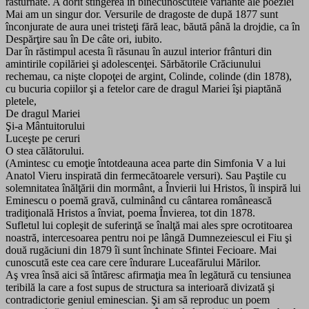
răsturnate. A dorit stingerea în binecunoscutele variante ale poeziei
Mai am un singur dor. Versurile de dragoste de după 1877 sunt
înconjurate de aura unei tristeţi fără leac, băută până la drojdie, ca în
Despărţire sau în De câte ori, iubito.
Dar în răstimpul acesta îi răsunau în auzul interior frânturi din
amintirile copilăriei şi adolescenţei. Sărbătorile Crăciunului
rechemau, ca nişte clopoţei de argint, Colinde, colinde (din 1878),
cu bucuria copiilor şi a fetelor care de dragul Mariei îşi piaptănă
pletele,
De dragul Mariei
Şi-a Mântuitorului
Luceşte pe ceruri
O stea călătorului.
(Amintesc cu emoţie întotdeauna acea parte din Simfonia V a lui
Anatol Vieru inspirată din fermecătoarele versuri). Sau Paştile cu
solemnitatea înălţării din mormânt, a Învierii lui Hristos, îi inspiră lui
Eminescu o poemă gravă, culminând cu cântarea românească
tradiţională Hristos a înviat, poema Învierea, tot din 1878.
Sufletul lui copleşit de suferinţă se înalţă mai ales spre ocrotitoarea
noastră, intercesoarea pentru noi pe lângă Dumnezeiescul ei Fiu şi
două rugăciuni din 1879 îi sunt închinate Sfintei Fecioare. Mai
cunoscută este cea care cere îndurare Luceafărului Mărilor.
Aş vrea însă aici să întăresc afirmaţia mea în legătură cu tensiunea
teribilă la care a fost supus de structura sa interioară divizată şi
contradictorie geniul eminescian. Şi am să reproduc un poem