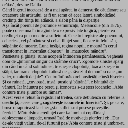
crăiasă, devine Dalila.
Când îngerul încetează de a mai apărea în demersurile căutătoare sau
creatoare ale artistului, ar fi un semn că acea latură simbolizând
credinţa din fiinţa lui adâncă, a slăbit până la dispariţie.
Aşa încât poemul de profunde semnificaţii, Melancolie (din 1876),
poate consemna în imagini de o expresivitate tragică, pierderea
credinţei ca pe o moarte a sufletului. Cele trei registre ale poemului,
cel celest, cel pământesc şi cel al fiinţei sunt, fiecare în felul său,
stăpânite de moarte. Luna însăşi, regina nopţii, e moartă în cerul
transformat în „mormânt albastru”, în „mausoleu mândru”.
Pustietate şi ghiaţă, ruine acoperă întinderea pământească, vegheată
doar de „ţintirimul singur cu strâmbe cruci”. Zgomote sinistre sparg
din când în când solitudinea, trosneşte clopotniţa, toaca izbeşte în
stâlpi, iar arama clopotului atinsă de „străveziul demon” scoate „un
vaier, un aiurit de jale”. Centru înfiorătoarei pustietăţi e însă biserica.
Şi ea ruinată, „cuvioasă, tristă, pustie şi bătrână”, e bântuită de
vânturi. Iar înăuntru pe pereţi şi iconostas s-au şters icoanele: „Abia
conture triste şi umbre au rămas“.
Acest vers e reluat în registrul al treilea, care debutează cu referire la
credinţă,
aceea care
„zugrăveşte icoanele în biserici”.
Şi, pe care,
brusc o raportează la sine: „şi-n sufletu-mi pusese poveştile-i
feerici”. Mărturisirea credinţei care i-a luminat copilăria şi
adolescenţa e limpede, urmată însă de motivaţia pierderii ei: „Dar
de-ale vieţii valuri, de-al furtunii pas/ Abia conture triste şi umbre-au