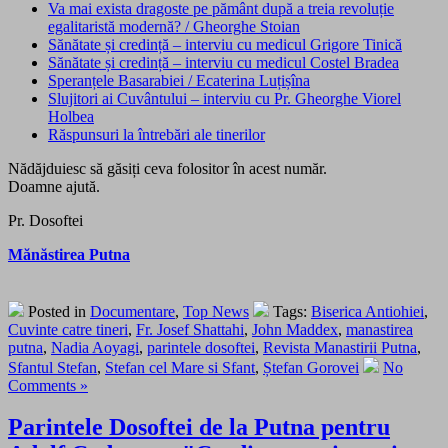
Va mai exista dragoste pe pământ după a treia revoluție
egalitaristă modernă?​ / Gheorghe Stoian
Sănătate și credință – interviu cu medicul Grigore Tinică
Sănătate și credință – interviu cu medicul Costel Bradea
Speranțele Basarabiei / Ecaterina Luțișîna
Slujitori ai Cuvântului – interviu cu Pr. Gheorghe Viorel
Holbea
Răspunsuri la întrebări ale tinerilor
Nădăjduiesc să găsiți ceva folositor în acest număr.
Doamne ajută.
Pr. Dosoftei
Mănăstirea Putna
Posted in
Documentare
,
Top News
Tags:
Biserica Antiohiei
,
Cuvinte catre tineri
,
Fr. Josef Shattahi
,
John Maddex
,
manastirea
putna
,
Nadia Aoyagi
,
parintele dosoftei
,
Revista Manastirii Putna
,
Sfantul Stefan
,
Stefan cel Mare si Sfant
,
Ștefan Gorovei
No
Comments »
Parintele Dosoftei de la Putna pentru