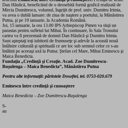
Dan Hăulică, beneficiind de o deosebită formă grafică realizată de
Mircia Dumitrescu, volumul, îngrijit de prof. univ. Dumitru Irimia,
va avea o dublă lansare: de ziua de naştere a poetului, la Mănăstirea
Putna, şi pe 19 ianuarie, la Academia Română.
Joi, 15 ianuarie, la ora 13.00 IPS Arhiepiscop Pimen va sluji un
parastas pentru sufletul lui Mihai. În continuare, în Sala Tronului
cartea va fi prezentată de domnii Dan Hăulică şi Dumitru Irimia.
Sunt aşteptaţi toţi iubitorii de frumuseţe şi adevăr la această nouă
întâlnire culturală şi spirituală ce are loc sub semnul celor ce s-au
întâlnit pe aceeaşi axă la Putna: Ştefan cel Mare, Mihai Eminescu şi
Maica Benedicta.
Fundaţia „Credinţă şi Creaţie. Acad. Zoe Dumitrescu-
Buşulenga – Maica Benedicta”, Mănăstirea Putna
Pentru alte informaţii: părintele Dosoftei, tel. 0753-020.679
Eminescu între credinţă şi cunoaştere
Maica Benedicta – Zoe Dumitrescu-Buşulenga
S-
au