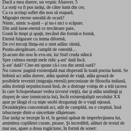
Dacă a mea durere, un veşnic Ahasver, 5
La sorţi va fi pus iarăşi, de către lumi din cer,
Ca cu acelaşi suflet din nou să reapară,
Migraţiei eterne unealtă de ocară?
Nimic, nimic n-ajută – şi nu-i nici o scăpare.
Din astă lume-eternă ce trecătoare pare,
Gonit în timpi şi spaţii, trecând din formă-n formă,
Eternă fulgurare cu inima diformă,
De evi trecuţi fiinţa-mi o simt adânc rănită,
Pustiu-alergătoare, cumplit de ostenită…
Şi-acum din nou în evu-mi, lui Sisif cruda stâncă
Spre culmea morţii mele ridic ş-ast’ dată încă.
Ş-ast’ dată? Cine-mi spune că-i cea din urmă oară?
Nu cunosc pagină existenţială mai disperată în toată poezia lumii. Se
îmbină aci atâta durere, atâta spaimă de viaţă, atâta groază de
posibilele reveniri (migraţia eternă) preconizate de filosofia indiană,
atâta dorinţă neputincioasă însă, de a distruge voinţa de a trăi (aceea
în care Schopenhauer vedea izvorul vieţii), dar şi atâta umilinţă şi
dispreţ de sine (nimicnicia lui), încât existenţialiştii secolului XX
apar pe lângă el ca nişte snobi dezgustaţi de o viaţă oţioasă.
Deznădejdea concentrată aci, atât de cumplită, nu e creştină, însă
izbucneşte dintr-o sinceritate sfâşietoare.
Dar iarăşi se trezeşte în el, în geniul apăsat de imperfecţiunea lui,
amintirea copilăriei curate, pioase. Şi incredibil, alături de textul de
mai sus, apare a doua rugăciune, în formă de sonet: