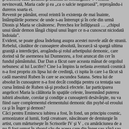
nevinovată, Maria cade şi ea „ca o salcie neguroasă”, reproşându-i
dureros soarta ei.
Revenit pe pământ, eroul reintră în existenţa de mai înainte,
întâmplările pornesc de unde s-au întrerupt şi în cele din urmă
Dionis şi Maria se căsătoresc. Perechea lor înfăţişează … „chipul
unui tânăr demon lângă chipul unui înger ce n-a cunoscut niciodată
îndoiala”.
Evident, se poate glosa îndelung asupra acestei nuvele atât de stranii.
Rebelul, căutător de cunoaştere absolută, încearcă să spargă ultima
graniţă a interdicţiei, arogându-şi rolul arhetipului demonic, care
dorind să fie asemenea lui Dumnezeu, a fost aruncat din cer în
fundul pământului. Dar Dan a făcut oare aceasta mânat de orgoliul
nebunesc al lui Lucifer? Cine l-a împins la nefasta aventură cosmică
n-a fost propriu zis lipsa lui de credinţă, ci ispita în care l-a făcut să
cadă maestrul Ruben în care se ascundea Satana. Setea lui de
absolut în cunoaştere n-a fost decât condiţia pentru ca tentaţia sau
cursa întinsă de Ruben să-şi producă efectele. Iar participarea
angelicei Maria la călătoria în spaţiile celeste, însemnând puterea
iubirii absolute, corolar şi condiţie a cunoaşterii desăvârşite, nu va
fiind oare complementul elementului demonic din psyhé-ul eroului
ca şi în Înger şi demon?
Căci pentru Eminescu iubirea a fost, în fond, un principiu cosmic,
armonizator al lumii, forţă creatoare, născătoare de demiurgie în
artist, cum mărturiseşte în Scrisorile IV şi V , cu amărăciunea de a
nu fi fost urmat în zborul său de aceea care din înger sau zână sau