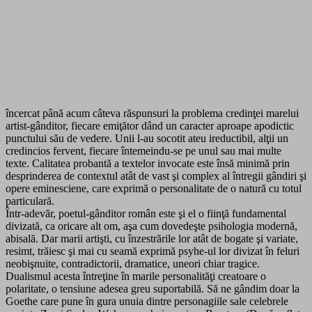
încercat până acum câteva răspunsuri la problema credinţei marelui
artist-gânditor, fiecare emiţător dând un caracter aproape apodictic
punctului său de vedere. Unii l-au socotit ateu ireductibil, alţii un
credincios fervent, fiecare întemeindu-se pe unul sau mai multe
texte. Calitatea probantă a textelor invocate este însă minimă prin
desprinderea de contextul atât de vast şi complex al întregii gândiri şi
opere eminesciene, care exprimă o personalitate de o natură cu totul
particulară.
Într-adevăr, poetul-gânditor român este şi el o fiinţă fundamental
divizată, ca oricare alt om, aşa cum dovedeşte psihologia modernă,
abisală. Dar marii artişti, cu înzestrările lor atât de bogate şi variate,
resimt, trăiesc şi mai cu seamă exprimă psyhe-ul lor divizat în feluri
neobişnuite, contradictorii, dramatice, uneori chiar tragice.
Dualismul acesta întreţine în marile personalităţi creatoare o
polaritate, o tensiune adesea greu suportabilă. Să ne gândim doar la
Goethe care pune în gura unuia dintre personagiile sale celebrele