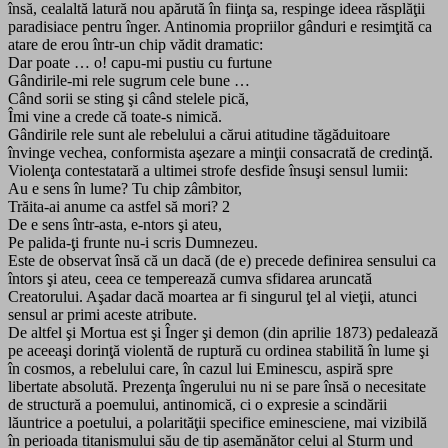
însă, cealaltă latură nou apărută în fiinţa sa, respinge ideea răsplăţii
paradisiace pentru înger. Antinomia propriilor gânduri e resimţită ca
atare de erou într-un chip vădit dramatic:
Dar poate … o! capu-mi pustiu cu furtune
Gândirile-mi rele sugrum cele bune …
Când sorii se sting şi când stelele pică,
Îmi vine a crede că toate-s nimică.
Gândirile rele sunt ale rebelului a cărui atitudine tăgăduitoare
învinge vechea, conformista aşezare a minţii consacrată de credinţă.
Violenţa contestatară a ultimei strofe desfide însuşi sensul lumii:
Au e sens în lume? Tu chip zâmbitor,
Trăita-ai anume ca astfel să mori? 2
De e sens într-asta, e-ntors şi ateu,
Pe palida-ţi frunte nu-i scris Dumnezeu.
Este de observat însă că un dacă (de e) precede definirea sensului ca
întors şi ateu, ceea ce temperează cumva sfidarea aruncată
Creatorului. Aşadar dacă moartea ar fi singurul ţel al vieţii, atunci
sensul ar primi aceste atribute.
De altfel şi Mortua est şi Înger şi demon (din aprilie 1873) pedalează
pe aceeaşi dorinţă violentă de ruptură cu ordinea stabilită în lume şi
în cosmos, a rebelului care, în cazul lui Eminescu, aspiră spre
libertate absolută. Prezenţa îngerului nu ni se pare însă o necesitate
de structură a poemului, antinomică, ci o expresie a scindării
lăuntrice a poetului, a polarităţii specifice eminesciene, mai vizibilă
în perioada titanismului său de tip asemănător celui al Sturm und