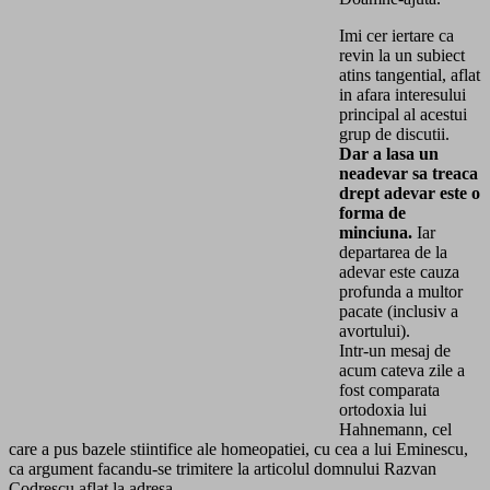
Imi cer iertare ca
revin la un subiect
atins tangential, aflat
in afara interesului
principal al acestui
grup de discutii.
Dar a lasa un
neadevar sa treaca
drept adevar este o
forma de
minciuna.
Iar
departarea de la
adevar este cauza
profunda a multor
pacate (inclusiv a
avortului).
Intr-un mesaj de
acum cateva zile a
fost comparata
ortodoxia lui
Hahnemann, cel
care a pus bazele stiintifice ale homeopatiei, cu cea a lui Eminescu,
ca argument facandu-se trimitere la articolul domnului Razvan
Codrescu aflat la adresa