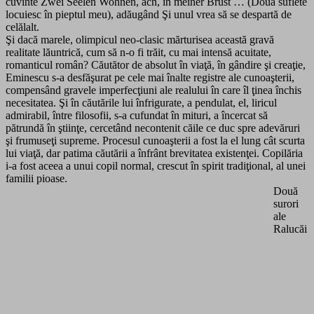
cuvinte Zwei Seelen Wohnen, ach, in meiner Brust … (Două suflete
locuiesc în pieptul meu), adăugând Şi unul vrea să se despartă de
celălalt.
Şi dacă marele, olimpicul neo-clasic mărturisea această gravă
realitate lăuntrică, cum să n-o fi trăit, cu mai intensă acuitate,
romanticul român? Căutător de absolut în viaţă, în gândire şi creaţie,
Eminescu s-a desfăşurat pe cele mai înalte registre ale cunoaşterii,
compensând gravele imperfecţiuni ale realului în care îl ţinea închis
necesitatea. Şi în căutările lui înfrigurate, a pendulat, el, liricul
admirabil, între filosofii, s-a cufundat în mituri, a încercat să
pătrundă în ştiinţe, cercetând necontenit căile ce duc spre adevăruri
şi frumuseţi supreme. Procesul cunoaşterii a fost la el lung cât scurta
lui viaţă, dar patima căutării a înfrânt brevitatea existenţei. Copilăria
i-a fost aceea a unui copil normal, crescut în spirit tradiţional, al unei
familii pioase.
Două
surori
ale
Ralucăi