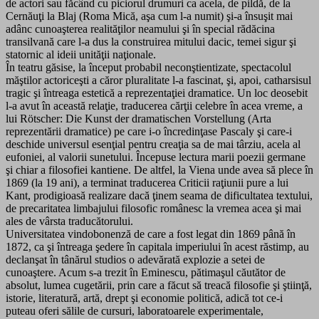
de actori sau făcând cu piciorul drumuri ca acela, de pildă, de la
Cernăuţi la Blaj (Roma Mică, aşa cum l-a numit) şi-a însuşit mai
adânc cunoaşterea realităţilor neamului şi în special rădăcina
transilvană care l-a dus la construirea mitului dacic, temei sigur şi
statornic al ideii unităţii naţionale.
În teatru găsise, la început probabil neconştientizate, spectacolul
măştilor actoriceşti a căror pluralitate l-a fascinat, şi, apoi, catharsisul
tragic şi întreaga estetică a reprezentaţiei dramatice. Un loc deosebit
l-a avut în această relaţie, traducerea cărţii celebre în acea vreme, a
lui Rötscher: Die Kunst der dramatischen Vorstellung (Arta
reprezentării dramatice) pe care i-o încredinţase Pascaly şi care-i
deschide universul esenţial pentru creaţia sa de mai târziu, acela al
eufoniei, al valorii sunetului. Începuse lectura marii poezii germane
şi chiar a filosofiei kantiene. De altfel, la Viena unde avea să plece în
1869 (la 19 ani), a terminat traducerea Criticii raţiunii pure a lui
Kant, prodigioasă realizare dacă ţinem seama de dificultatea textului,
de precaritatea limbajului filosofic românesc la vremea acea şi mai
ales de vârsta traducătorului.
Universitatea vindobonenză de care a fost legat din 1869 până în
1872, ca şi întreaga şedere în capitala imperiului în acest răstimp, au
declanşat în tânărul studios o adevărată explozie a setei de
cunoaştere. Acum s-a trezit în Eminescu, pătimaşul căutător de
absolut, lumea cugetării, prin care a făcut să treacă filosofie şi ştiinţă,
istorie, literatură, artă, drept şi economie politică, adică tot ce-i
puteau oferi sălile de cursuri, laboratoarele experimentale,