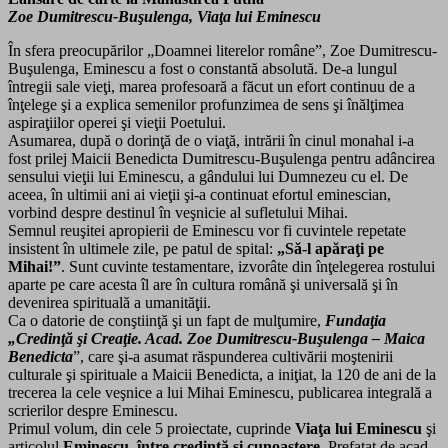
Zoe Dumitrescu-Buşulenga, Viaţa lui Eminescu
În sfera preocupărilor „Doamnei literelor române”, Zoe Dumitrescu-
Buşulenga, Eminescu a fost o constantă absolută. De-a lungul
întregii sale vieţi, marea profesoară a făcut un efort continuu de a
înţelege şi a explica semenilor profunzimea de sens şi înălţimea
aspiraţiilor operei şi vieţii Poetului.
Asumarea, după o dorinţă de o viaţă, intrării în cinul monahal i-a
fost prilej Maicii Benedicta Dumitrescu-Buşulenga pentru adâncirea
sensului vieţii lui Eminescu, a gândului lui Dumnezeu cu el. De
aceea, în ultimii ani ai vieţii şi-a continuat efortul eminescian,
vorbind despre destinul în veşnicie al sufletului Mihai.
Semnul reuşitei apropierii de Eminescu vor fi cuvintele repetate
insistent în ultimele zile, pe patul de spital:
„Să-l apăraţi pe
Mihai!”
. Sunt cuvinte testamentare, izvorâte din înţelegerea rostului
aparte pe care acesta îl are în cultura română şi universală şi în
devenirea spirituală a umanităţii.
Ca o datorie de conştiinţă şi un fapt de mulţumire,
Fundaţia
„Credinţă şi Creaţie. Acad. Zoe Dumitrescu-Buşulenga – Maica
Benedicta
”, care şi-a asumat răspunderea cultivării moştenirii
culturale şi spirituale a Maicii Benedicta, a iniţiat, la 120 de ani de la
trecerea la cele veşnice a lui Mihai Eminescu, publicarea integrală a
scrierilor despre Eminescu.
Primul volum, din cele 5 proiectate, cuprinde
Viaţa lui Eminescu
şi
articolul
Eminescu, între credinţă şi cunoaştere.
Prefaţat de acad.