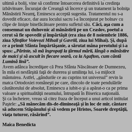
ultimă a bolii, vine să confirme întoarcerea definitivă la credinţa
izbăvitoare. Încurajat de Creangă să încerce şi un tratament la bolniţa
Mănăstirii Neamţ, Eminescu acceptă sugestia. Tratamentul nu s-a
dovedit eficace, dar aura locului sacru l-a înconjurat pe bolnav cu
clipe de linişte binefăcătoare pentru sufletul său.
Căci, aşa cum a
consemnat un duhovnic al mănăstirii pe un Ceaslov, poetul a
cerut să fie spovedit şi împărtăşit (era ziua de 8 noiembrie 1886,
ziua
Sfinţilor Voievozi Mihail şi Gavriil,
ziua lui Mihai). Şi, după
ce a primit Sfânta Împărtăşanie, a sărutat mâna preotului şi i-a
spus:
„Părinte, să mă îngropaţi la ţărmul mării, lângă o mănăstire
de maici şi să ascult în fiecare seară, ca la Agafton, cum cântă
Lumină lină”.
Avem adânca încrediţare că Prea Sfânta Născătoare de Dumnezeu,
în mila ei nesfârşită faţă de durerea şi umilinţa lui, i-a mijlocit
mântuirea. Astfel, „gândurile ce au cuprins tot universul” revin la
matca Ortodoxiei româneşti pe care, dincolo de toate pendulările
căutătorului de absolut, Eminescu a iubit-o şi a apărat-o ca pe prima
valoare a spiritualităţii neamului, întrupată în Biserica naţională.
Şi ca încheiere, vreau să citez fraza de început a unui articol intitulat
Paştele:
„Să mânecăm dis-de-dimineaţă şi în loc de mir, cântare
să aducem Stăpânului şi să vedem pe Hristos, Soarele dreptăţii,
viaţa tuturor, răsărind”.
Maica Benedicta