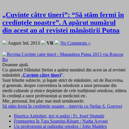
„Cuvinte către tineri”: “Să stăm fermi în
credinţele noastre”. A apărut numărul
din acest an al revistei mănăstirii Putna
August 3rd, 2013
VR
No Comments »
Doamne ajută.
Cu ajutorul Sfântului Ștefan a apărut numărul din acest an al revistei
mănăstirii „
Cuvinte către tineri
”.
Sunt felurite subiecte, și legate strict de mănăstire, ori de Bucovina,
și generale, despre convertirea la ortodoxie a unor persoane din
medii culturale și etnice depărtate de cele tradițional ortodoxe, trăirea
în credință a unor profesioniști ai medicinii etc.
Mie, personal, îmi plac mai mult următoarele:
Să stăm fermi în credinţele noastre – interviu cu Ștefan S. Gorovei
Biserica Antiohiei, ieri și astăzi / Fr. Josef Shattahi
Frumuseţea în Ţara Soarelui-Răsare / Nadia Aoyagi
Un profesionist al radioului ortodox / John Maddex