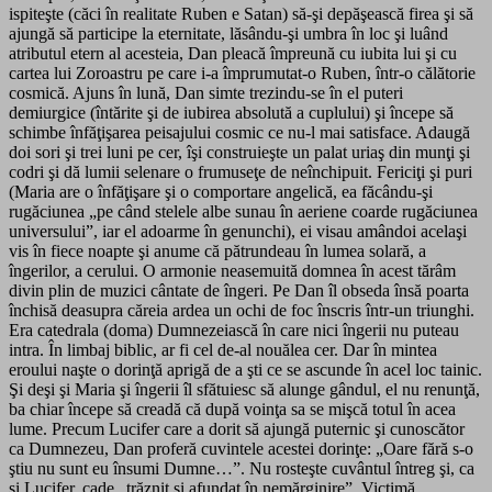
ispiteşte (căci în realitate Ruben e Satan) să-şi depăşească firea şi să
ajungă să participe la eternitate, lăsându-şi umbra în loc şi luând
atributul etern al acesteia, Dan pleacă împreună cu iubita lui şi cu
cartea lui Zoroastru pe care i-a împrumutat-o Ruben, într-o călătorie
cosmică. Ajuns în lună, Dan simte trezindu-se în el puteri
demiurgice (întărite şi de iubirea absolută a cuplului) şi începe să
schimbe înfăţişarea peisajului cosmic ce nu-l mai satisface. Adaugă
doi sori şi trei luni pe cer, îşi construieşte un palat uriaş din munţi şi
codri şi dă lumii selenare o frumuseţe de neînchipuit. Fericiţi şi puri
(Maria are o înfăţişare şi o comportare angelică, ea făcându-şi
rugăciunea „pe când stelele albe sunau în aeriene coarde rugăciunea
universului”, iar el adoarme în genunchi), ei visau amândoi acelaşi
vis în fiece noapte şi anume că pătrundeau în lumea solară, a
îngerilor, a cerului. O armonie neasemuită domnea în acest tărâm
divin plin de muzici cântate de îngeri. Pe Dan îl obseda însă poarta
închisă deasupra căreia ardea un ochi de foc înscris într-un triunghi.
Era catedrala (doma) Dumnezeiască în care nici îngerii nu puteau
intra. În limbaj biblic, ar fi cel de-al nouălea cer. Dar în mintea
eroului naşte o dorinţă aprigă de a şti ce se ascunde în acel loc tainic.
Şi deşi şi Maria şi îngerii îl sfătuiesc să alunge gândul, el nu renunţă,
ba chiar începe să creadă că după voinţa sa se mişcă totul în acea
lume. Precum Lucifer care a dorit să ajungă puternic şi cunoscător
ca Dumnezeu, Dan proferă cuvintele acestei dorinţe: „Oare fără s-o
ştiu nu sunt eu însumi Dumne…”. Nu rosteşte cuvântul întreg şi, ca
şi Lucifer, cade „trăznit şi afundat în nemărginire”. Victimă