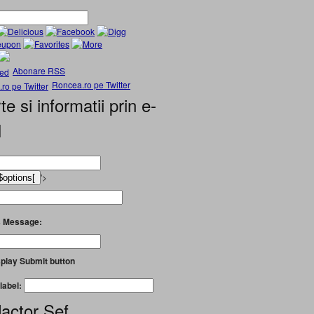
Abonare RSS
Roncea.ro pe Twitter
te si informatii prin e-
l
'>
 Message:
play Submit button
label:
actor Șef