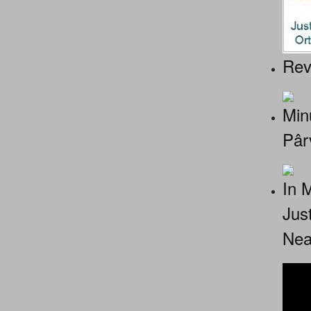
Rev
Minu
Pâr
In 
Jus
Nea