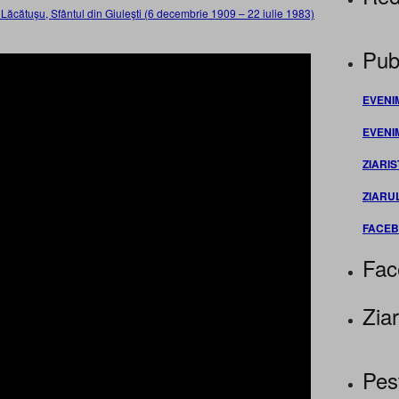
Lăcătuşu, Sfântul din Giuleşti (6 decembrie 1909 – 22 iulie 1983)
Publ
EVENI
EVENI
ZIARIS
ZIARU
FACE
Fac
Ziar
Pes