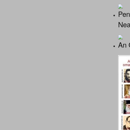
Pen
Nea
An 