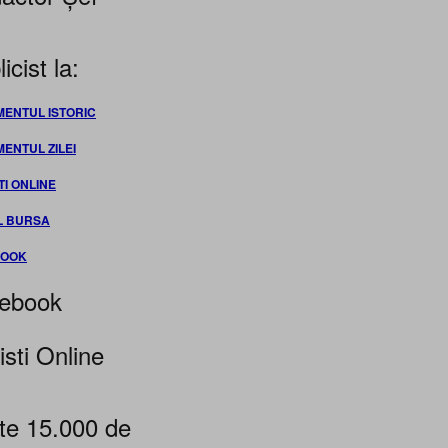
icist la:
MENTUL ISTORIC
MENTUL ZILEI
TI ONLINE
L BURSA
BOOK
ebook
isti Online
te 15.000 de