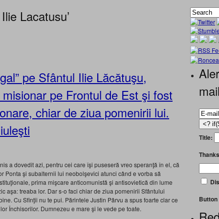
Ilie Lacatusu’
Aler
egal” pe Sfântul Ilie Lăcătuşu,
mai
 misionar pe Frontul de Est şi fost
nare, chiar de ziua pomenirii lui.
uleşti
Title:
Thanks
is a dovedit azi, pentru cei care îşi puseseră vreo speranţă în el, că
or Ponta şi subalternii lui neobolşevici atunci când e vorba să
Dis
tituţionale, prima mişcare anticomunistă şi antisovietică din lume
zic aşa: treaba lor. Dar s-o faci chiar de ziua pomenirii Sfântului
Button 
ine. Cu Sfinţii nu te pui. Părintele Justin Pârvu a spus foarte clar ce
ilor Închisorilor. Dumnezeu e mare şi le vede pe toate.
Red