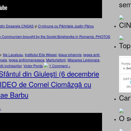
sem
CI
şu din Dosarele CNSAS
şi
O minune cu Părintele Justin Pârvu
of the Communism brought by the Soviet Bolsheviks in Romania. PHOTOS
Top
s:
Ilie Lacatusu
,
Institutul Elie Wiesel
,
klaus iohannis
,
legea anti-
onala
,
legea antiromaneasca
,
Marturisitorii
,
Miscarea Legionara
,
ntii inchisorilor
,
Victor Ponta
1 Comment »
 Sfântul din Giuleşti (6 decembrie
 VIDEO de Cornel Ciomâzgă cu
olae Barbu
Car
»
O s