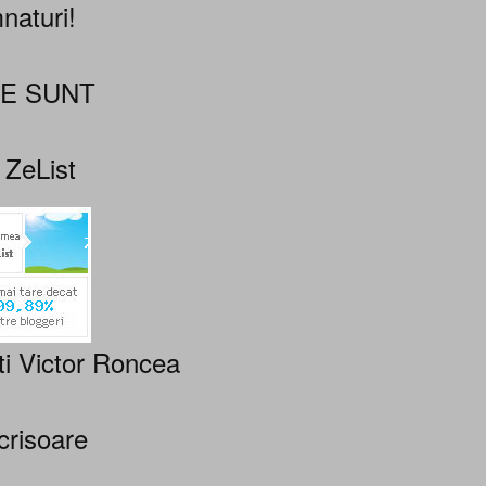
naturi!
NE SUNT
 ZeList
ti Victor Roncea
crisoare