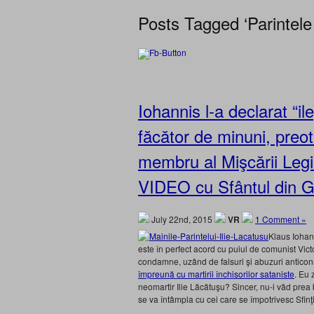
Posts Tagged ‘Parintele 
Iohannis l-a declarat “il
făcător de minuni, preot
membru al Mişcării Legio
VIDEO cu Sfântul din Gi
July 22nd, 2015
VR
1 Comment »
Klaus Iohann
este în perfect acord cu puiul de comunist Vict
condamne, uzând de falsuri şi abuzuri anticons
împreună cu martirii închisorilor sataniste
. Eu 
neomartir Ilie Lăcătuşu? Sincer, nu-i văd prea b
se va întâmpla cu cei care se împotrivesc Sfinţ