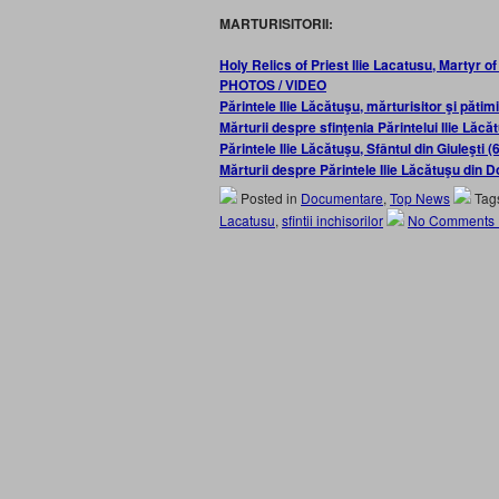
MARTURISITORII:
Holy Relics of Priest Ilie Lacatusu, Martyr
PHOTOS / VIDEO
Părintele Ilie Lăcătuşu, mărturisitor şi pătim
Mărturii despre sfinţenia Părintelui Ilie Lăcă
Părintele Ilie Lăcătuşu, Sfântul din Giuleşti
Mărturii despre Părintele Ilie Lăcătuşu din
Posted in
Documentare
,
Top News
Tag
Lacatusu
,
sfintii inchisorilor
No Comments 