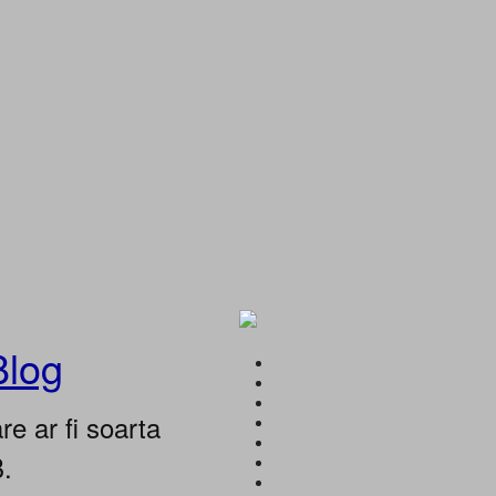
Blog
e ar fi soarta
B.