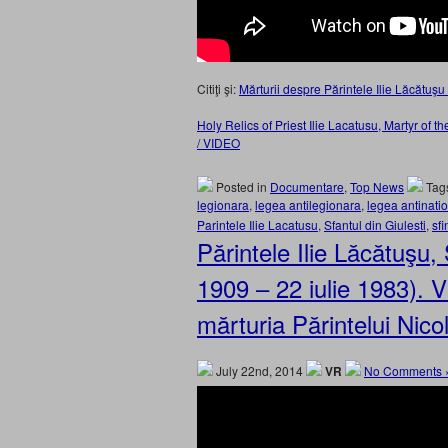
Citiţi şi:
Mărturii despre Părintele Ilie Lăcătu
Holy Relics of Priest Ilie Lacatusu, Martyr 
/ VIDEO
Posted in
Documentare
,
Top News
Tag
legionara
,
legea antilegionara
,
legea antinati
Parintele Ilie Lacatusu
,
Sfantul din Giulesti
,
sfi
Părintele Ilie Lăcătuşu,
1909 – 22 iulie 1983).
mărturia Părintelui Nic
July 22nd, 2014
VR
No Comments 