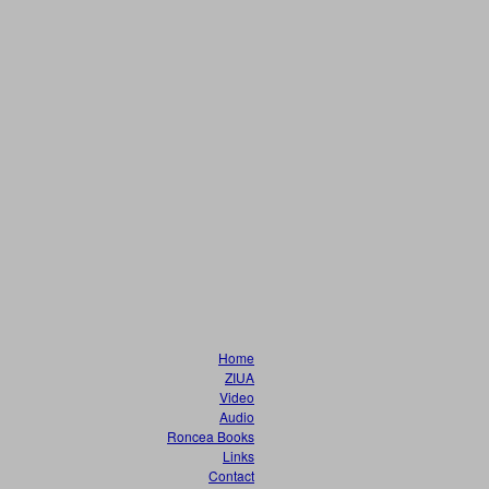
Home
ZIUA
Video
Audio
Roncea Books
Links
Contact