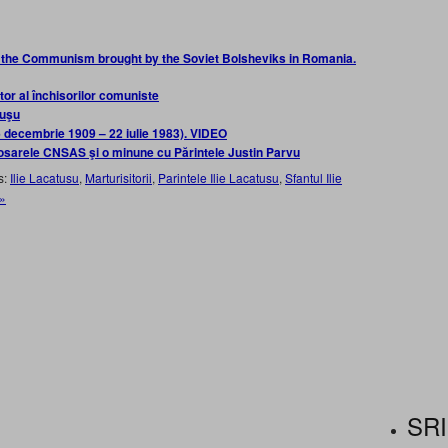
 of the Communism brought by the Soviet Bolsheviks in Romania.
itor al închisorilor comuniste
tuşu
 (6 decembrie 1909 – 22 iulie 1983). VIDEO
 Dosarele CNSAS şi o minune cu Părintele Justin Parvu
s:
Ilie Lacatusu
,
Marturisitorii
,
Parintele Ilie Lacatusu
,
Sfantul Ilie
»
SRI