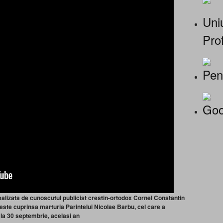
Uniu
Prof
Pen
Goo
lizata de cunoscutul publicist crestin-ortodox Cornel Constantin
 este cuprinsa marturia Parintelui Nicolae Barbu, cel care a
 la 30 septembrie, acelasi an