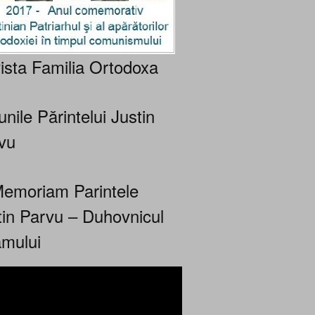
ista Familia Ortodoxa
nile Părintelui Justin
vu
Memoriam Parintele
tin Parvu – Duhovnicul
mului