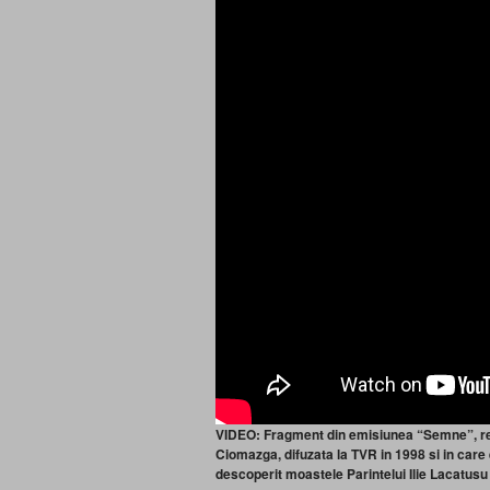
VIDEO: Fragment din emisiunea “Semne”, rea
Ciomazga, difuzata la TVR in 1998 si in care
descoperit moastele Parintelui Ilie Lacatusu