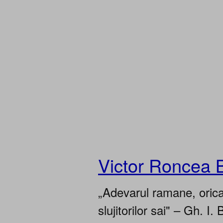
Victor Roncea 
„Adevarul ramane, oricar
slujitorilor sai" – Gh. I. 