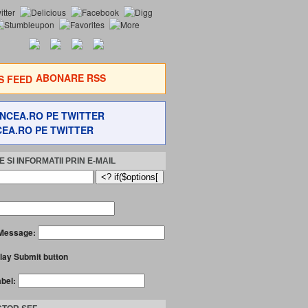
ABONARE RSS
EA.RO PE TWITTER
 SI INFORMATII PRIN E-MAIL
Message:
lay Submit button
abel: