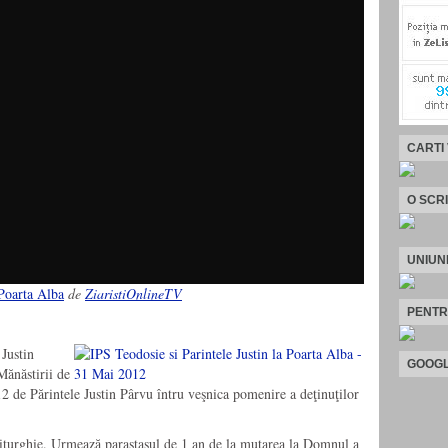
CARTI
O SCR
UNIUN
 Poarta Alba
de
ZiaristiOnlineTV
PENTR
Justin
GOOGL
Mănăstirii de
12 de Părintele Justin Pârvu întru veşnica pomenire a deţinuţilor
iturghie. Urmează parastasul de 1 an de la mutarea la Domnul a