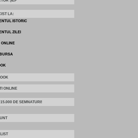
TOR ȘEF
IST LA:
ENTUL ISTORIC
NTUL ZILEI
I ONLINE
 BURSA
OOK
BOOK
TI ONLINE
 15.000 DE SEMNATURI!
SUNT
LIST