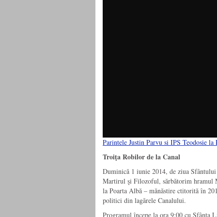
Parintele Justin Parvu si IPS Teodosie la
Troiţa Robilor de la Canal
Duminică 1 iunie 2014, de ziua Sfântului 
Martirul şi Filozoful, sărbătorim hramul 
la Poarta Albă – mănăstire ctitorită în 20
politici din lagărele Canalului.
Programul începe la ora 9:00 cu Sfânta L