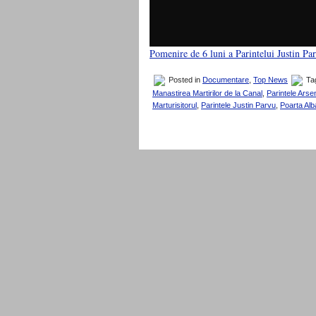
Pomenire de 6 luni a Parintelui Justin Pa
Posted in
Documentare
,
Top News
Ta
Manastirea Martirilor de la Canal
,
Parintele Arse
Marturisitorul
,
Parintele Justin Parvu
,
Poarta Alb