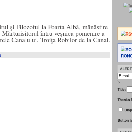
rul şi Filozoful la Poarta Albă, mănăstire
in Mărturisitorul întru veşnica pomenire a
gărele Canalului. Troiţa Robilor de la Canal.
RONC
»
ALERTE
'>
Title:
Thanks 
Disp
Button l