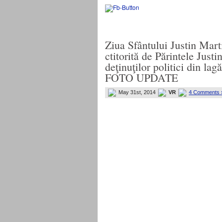
Ziua Sfântului Justin Marti
ctitorită de Părintele Just
deţinuţilor politici din la
FOTO UPDATE
May 31st, 2014
VR
4 Comments 