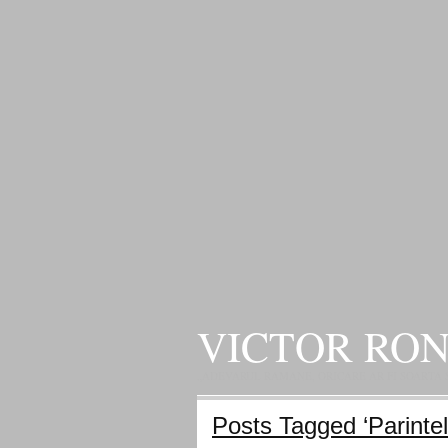
VICTOR RO
„ADEVARUL RAMANE, ORICARE AR FI SOARTA SLU
Posts Tagged ‘Parintele