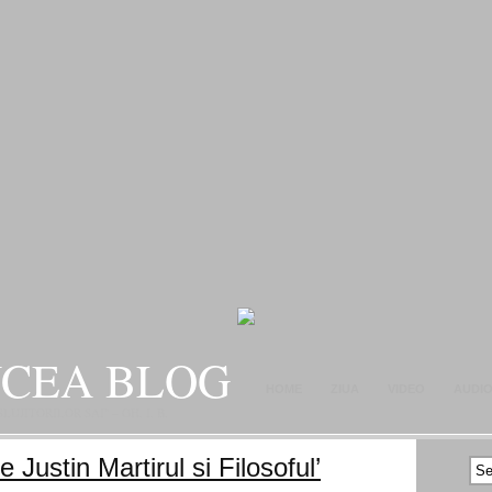
NCEA BLOG
HOME
ZIUA
VIDEO
AUDI
JITORILOR SAI" – GH. I. B.
CONTACT
 Justin Martirul si Filosoful’