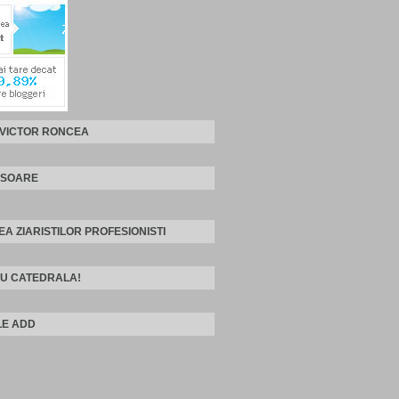
 VICTOR RONCEA
ISOARE
EA ZIARISTILOR PROFESIONISTI
U CATEDRALA!
E ADD