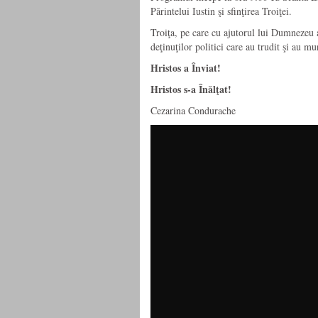
Părintelui Iustin şi sfinţirea Troiţei.
Troiţa, pe care cu ajutorul lui Dumnezeu am
deţinuţilor politici care au trudit şi au m
Hristos a Înviat!
Hristos s-a
Înălţat!
Cezarina Condurache