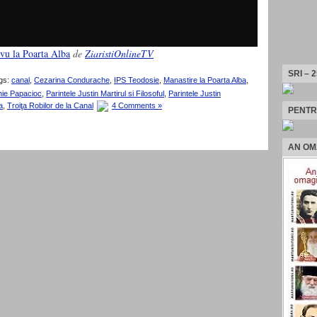
rvu la Poarta Alba
de
ZiaristiOnlineTV
SRI – 
gs:
canal
,
Cezarina Condurache
,
IPS Teodosie
,
Manastire la Poarta Alba
,
nie Papacioc
,
Parintele Justin Martirul si Filosoful
,
Parintele Justin
a
,
Troiţa Robilor de la Canal
4 Comments »
PENTR
AN OM