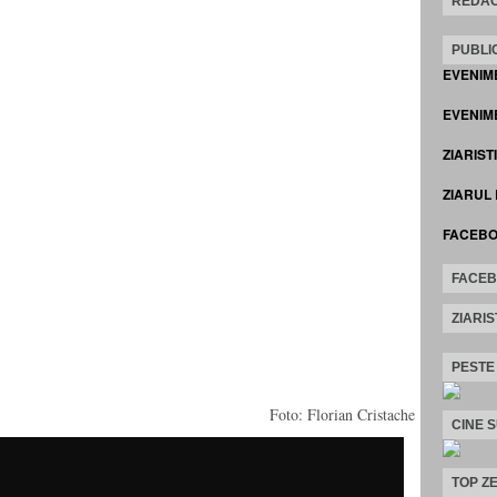
REDAC
PUBLIC
EVENIM
EVENIME
ZIARIST
ZIARUL
FACEB
FACE
ZIARIS
PESTE
Foto: Florian Cristache
CINE 
TOP ZE