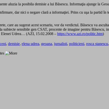
ente aluzia la posibila demisie a lui Băsescu. Informaţia ajunge la Geo
firmare, dar nici o negare clară a informaţiei. Prins cu uşa la partid în
crete, care au sugerat acest scenariu, vor da verdictul. Băsescu va ascult
 la subiecte sensibile gen CSAT, procente de imagine pentru Băsescu, inf
anta Elenei Udrea… (AZI, 15.02.2008 –
https://www.azi.ro/politic.htm
)
ceni
,
demisie
,
elena udrea
,
geoana
,
jurnalisti
,
politicieni
,
rosca stanescu