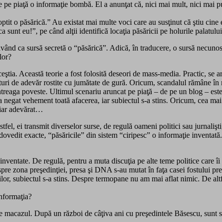
e piaţă o informaţie bombă. El a anunţat că, nici mai mult, nici mai puţ
optit o păsărică.” Au existat mai multe voci care au susţinut că ştiu cine 
 sunt eu!”, pe când alţii identifică locaţia păsăricii pe holurile palatulu
având ca sursă secretă o “păsărică”. Adică, în traducere, o sursă necunos
lor?
tia. Această teorie a fost folosită deseori de mass-media. Practic, se aru
nturi de adevăr rostite cu jumătate de gură. Oricum, scandalul rămâne în 
n întreaga poveste. Ultimul scenariu aruncat pe piaţă – de pe un blog – e
u a negat vehement toată afacerea, iar subiectul s-a stins. Oricum, cea m
hiar adevărat…
stfel, ei transmit diverselor surse, de regulă oameni politici sau jurnalişt
 dovedit exacte, “păsăricile” din sistem “ciripesc” o informaţie inventat
inventate. De regulă, pentru a muta discuţia pe alte teme politice care îi
re zona preşedinţiei, presa şi DNA s-au mutat în faţa casei fostului pre
or, subiectul s-a stins. Despre termopane nu am mai aflat nimic. De altfe
informaţia?
e macazul. După un război de câţiva ani cu preşedintele Băsescu, sunt se