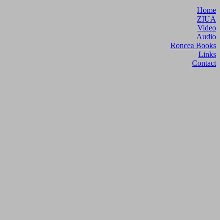
Home
ZIUA
Video
Audio
Roncea Books
Links
Contact