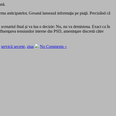
ană.
 tema anticipatelor, Geoană lansează informaţia pe piaţă. Precizând că
a scenariul final şi va lua o decizie: Nu, nu va demisiona. Exact ca în
luenţarea tensiunilor interne din PSD, ameninţare discretă către
,
servicii secrete
,
ziua
No Comments »