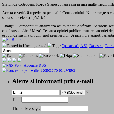
Sfătuit de Cotroceni, Roşca Stănescu lansează în mai multe medii influ
Acesta o verifică repede tot pe dealul Cotroceniului. Nu primeşte o con
sursa sa e celebra “păsărică”.
Analiştii Cotroceniului analizează acum reacţiile stârnite. Servicile se
cazul suspendării! Miza? Testarea opiniei publice, mutarea atenţiei de
grupul de susţinători din jurul premierului. Şi încă nu a apărut vari
Posted in Uncategorized
Tags:
"pasarica"
,
AZI
,
Basescu
,
Cotro
Abonare RSS
Roncea.ro pe Twitter
Alerte si informatii prin e-mail
'>
Title:
Thanks Message: