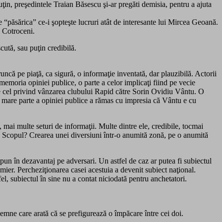
in, preşedintele Traian Băsescu şi-ar pregăti demisia, pentru a ajuta
e “păsărica” ce-i şopteşte lucruri atât de interesante lui Mircea Geoană.
i Cotroceni.
cută, sau puţin credibilă.
ncă pe piaţă, ca sigură, o informaţie inventată, dar plauzibilă. Actorii
memoria opiniei publice, o parte a celor implicaţi fiind pe vecie
ste cel privind vânzarea clubului Rapid către Sorin Ovidiu Vântu. O
ai mare parte a opiniei publice a rămas cu impresia că Vântu e cu
i, mai multe seturi de informaţii. Multe dintre ele, credibile, tocmai
ă. Scopul? Crearea unei diversiuni într-o anumită zonă, pe o anumită
 pun în dezavantaj pe adversari. Un astfel de caz ar putea fi subiectul
mier. Percheziţionarea casei acestuia a devenit subiect naţional.
l, subiectul în sine nu a contat niciodată pentru anchetatori.
mne care arată că se prefigurează o împăcare între cei doi.