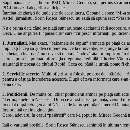
Săptămâna aceasta, liderul PSD, Mircea Geoană, şi-a permis să arunce p
PD-L în cazul alegerilor anticipate.
Întrebat de ziarişti de unde ştie de acest lucru, Geoană a spus: “Mi-a ş
Astfel, jurnalistul Sorin Roşca Stănescu nu ezită să spună sec: “Păsărica
Nu e prima dată când pe piaţă sunt aruncate declaraţii fără acoperire, 
Deci. Cine ar putea fi “păsăricile” care “ciripesc” informaţii politicieni
1. Jurnaliştii.
Mai exact, “baloanele de săpun” aruncate pe piaţă de aceş
implicaţi încep să-şi dea cu părerea. De la o invenţie, se ajunge la frâ
etichetaţi, chiar dacă nu se va şti niciodată adevărata lor implicare î
parte a presei a preluat informaţia drept una credibilă. Ulterior, Vânt
siguranţă interesat de clubul Rapid. Ceea ce, până la urmă, poate fi c
2. Serviciile secrete.
Mulţi ofiţeri sunt folosiţi pe post de “păsărici”. A
pentru a câştiga încrederea acestora. După câteva informaţii care s-au
temă dată.
3. Politicienii.
De multe ori, chiar politicienii aruncă pe piaţă subiecte 
“Termopanele lui Năstase”. După ce a fost lansat pe piaţă, venind dinsp
Imediat după retragerea lui Năstase de la preşedinţia Camerei Deputaţil
Importantă era imaginea ţintei.
Care-i adevărul în cazul “păsăricii” care i-a şoptit lui Mircea Geoană 
Iată o variantă posibilă: Sorin Roşca Stănescu schimbă în ultima vrem