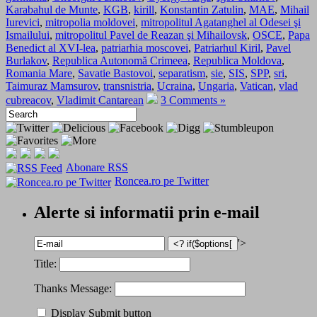
Karabahul de Munte
,
KGB
,
kirill
,
Konstantin Zatulin
,
MAE
,
Mihail
Iurevici
,
mitropolia moldovei
,
mitropolitul Agatanghel al Odesei şi
Ismailului
,
mitropolitul Pavel de Reazan şi Mihailovsk
,
OSCE
,
Papa
Benedict al XVI-lea
,
patriarhia moscovei
,
Patriarhul Kiril
,
Pavel
Burlakov
,
Republica Autonomă Crimeea
,
Republica Moldova
,
Romania Mare
,
Savatie Bastovoi
,
separatism
,
sie
,
SIS
,
SPP
,
sri
,
Taimuraz Mamsurov
,
transnistria
,
Ucraina
,
Ungaria
,
Vatican
,
vlad
cubreacov
,
Vladimit Cantarean
3 Comments »
Abonare RSS
Roncea.ro pe Twitter
Alerte si informatii prin e-mail
'>
Title:
Thanks Message:
Display Submit button