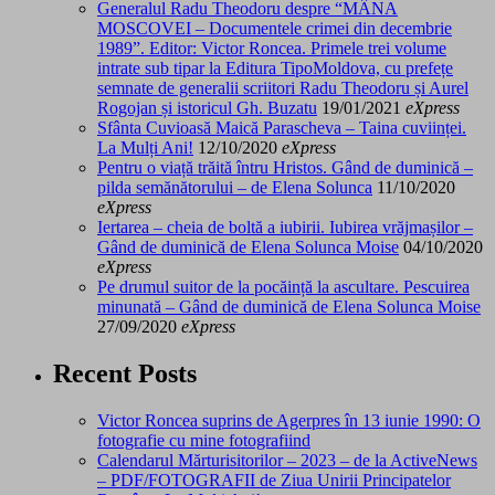
Generalul Radu Theodoru despre “MÂNA
MOSCOVEI – Documentele crimei din decembrie
1989”. Editor: Victor Roncea. Primele trei volume
intrate sub tipar la Editura TipoMoldova, cu prefețe
semnate de generalii scriitori Radu Theodoru și Aurel
Rogojan și istoricul Gh. Buzatu
19/01/2021
eXpress
Sfânta Cuvioasă Maică Parascheva – Taina cuviinței.
La Mulți Ani!
12/10/2020
eXpress
Pentru o viață trăită întru Hristos. Gând de duminică –
pilda semănătorului – de Elena Solunca
11/10/2020
eXpress
Iertarea – cheia de boltă a iubirii. Iubirea vrăjmașilor –
Gând de duminică de Elena Solunca Moise
04/10/2020
eXpress
Pe drumul suitor de la pocăință la ascultare. Pescuirea
minunată – Gând de duminică de Elena Solunca Moise
27/09/2020
eXpress
Recent Posts
Victor Roncea suprins de Agerpres în 13 iunie 1990: O
fotografie cu mine fotografiind
Calendarul Mărturisitorilor – 2023 – de la ActiveNews
– PDF/FOTOGRAFII de Ziua Unirii Principatelor