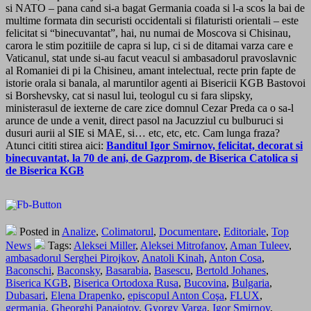
si NATO – pana cand si-a bagat Germania coada si l-a scos la bai de
multime formata din securisti occidentali si filaturisti orientali – este
felicitat si “binecuvantat”, hai, nu numai de Moscova si Chisinau,
carora le stim pozitiile de capra si lup, ci si de ditamai varza care e
Vaticanul, stat unde si-au facut veacul si ambasadorul pravoslavnic
al Romaniei di pi la Chisineu, amant intelectual, recte prin fapte de
istorie orala si banala, al maruntilor agenti ai Bisericii KGB Bastovoi
si Borshevsky, cat si nasul lui, teologul cu si fara slipsky,
ministerasul de iexterne de care zice domnul Cezar Preda ca o sa-l
arunce de unde a venit, direct pasol na Jacuzziul cu bulburuci si
dusuri aurii al SIE si MAE, si… etc, etc, etc. Cam lunga fraza?
Atunci cititi stirea aici:
Banditul Igor Smirnov, felicitat, decorat si
binecuvantat, la 70 de ani, de Gazprom, de Biserica Catolica si
de Biserica KGB
Posted in
Analize
,
Colimatorul
,
Documentare
,
Editoriale
,
Top
News
Tags:
Aleksei Miller
,
Aleksei Mitrofanov
,
Aman Tuleev
,
ambasadorul Serghei Pirojkov
,
Anatoli Kinah
,
Anton Cosa
,
Baconschi
,
Baconsky
,
Basarabia
,
Basescu
,
Bertold Johanes
,
Biserica KGB
,
Biserica Ortodoxa Rusa
,
Bucovina
,
Bulgaria
,
Dubasari
,
Elena Drapenko
,
episcopul Anton Coşa
,
FLUX
,
germania
,
Gheorghi Panaiotov
,
Gyorgy Varga
,
Igor Smirnov
,