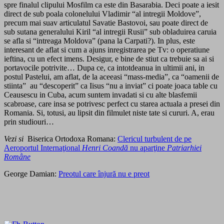
spre finalul clipului Mosfilm ca este din Basarabia. Deci poate a iesit
direct de sub poala colonelului Vladimir “al intregii Moldove”,
precum mai suav articulatul Savatie Bastovoi, sau poate direct de
sub sutana generalului Kiril “al intregii Rusii” sub obladuirea caruia
se afla si “intreaga Moldova” (pana la Carpati?). In plus, este
interesant de aflat si cum a ajuns inregistrarea pe Tv: o operatiune
ieftina, cu un efect imens. Desigur, e bine de stiut ca trebuie sa ai si
portavocile potrivite… Dupa ce, ca intotdeanua in ultimii ani, in
postul Pastelui, am aflat, de la aceeasi “mass-media”, ca “oamenii de
stiinta” au “descoperit” ca Iisus “nu a inviat” ci poate joaca table cu
Ceausescu in Cuba, acum suntem invadati si cu alte blasfemii
scabroase, care insa se potrivesc perfect cu starea actuala a presei din
Romania. Si, totusi, au lipsit din filmulet niste tate si cururi. A, erau
prin studiouri…
Vezi si
Biserica Ortodoxa Romana:
Clericul turbulent de pe
Aeroportul Internaţional
Henri Coandă
nu aparţine
Patriarhiei
Române
George Damian:
Preotul care înjură nu e preot