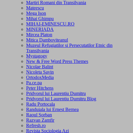
Martiri Romani din Transilvania
Mateescu
Mega Ison
Mihai Ghimpu
MIHAI-EMINESCU.RO
MINERIADA
Mircea Platon
Mitica Damboviteanul
Muzeul Refugiatilor si Persecutatilor Etnic din
Transilvania
Mystagogy
New & Free Word Press Themes
Nicolae Balint
Nicoleta Savin
OrtodoxMedia
Pa.ce.pa
Peter Hitchens
Pridvorul lui Laurentiu Dumitru
Pridvorul lui Laurentiu Dumitru Blog
Radu Portocala
Randuiala lui Ernest Bernea
Raoul Sorban
Razvan Zamfir
Refresh.ro
Revista Sociologia Azi