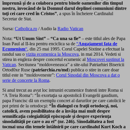
împreună şi de a colabora pentru binele oamenilor din timpul
nostru, invocând de la Domnul darul deplinei comuniuni dintre
toţi cei care cred în Cristos”
, a spus în încheiere Cardinalul
Secretar de Stat.
Sursa:
Catholica.ro
/ Audio la
Radio Vatican
Nota:
“Ut Unum Sint” – “Ca una sa fie”
– este titlul ales de Papa
Ioan Paul al II-lea pentru enciclica sa de
“
Angajament fata de
Ecumenism
“
, din 25 mai 1995. Corul Capelei Sixtine a efectuat la
randul sau o
vizita ecomenica la Moscova
, in mai 2014. Vedeti si
stirea in engleza despre concertul ecumenic al
Moscovei sustinut la
Vatican
. Sectiunea “moldoveneasca” a site-ului Patriarhiei Bisericii
Ortod0xe Ruse (
patriarchia.ru/md
) publica o stire in care doar
titlul este in “moldoveneste”:
Corul Sinodal din Moscova a dat o
serie de concerte la Roma
.
Si anul trecut au avut loc intruniri ecumenice fratesti intre Roma si
“A Treia Roma”: “În exortaţia sa apostolică Evangelii gaudium,
papa Francisc dă un exemplu concret al darurilor pe care catolicii le
pot primi de la ortodocşi:
“În dialogul cu fraţii ortodocşi, noi,
catolicii, avem posibilitatea de a învăţa mai mult despre
semnificaţia colegialităţii episcopale şi despre experienţa
sinodalităţii pe care o au ei” (nr. 246). Sinodalitatea a fost
tocmai una din temele întâlnirii pe care cardinalul Kurt Koch a