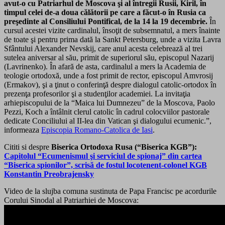
avut-o cu Patriarhul de Moscova şi al întregii Rusii, Kiril, în
timpul celei de-a doua călătorii pe care a făcut-o în Rusia ca
preşedinte al Consiliului Pontifical, de la 14 la 19 decembrie.
În
cursul acestei vizite cardinalul, însoţit de subsemnatul, a mers înainte
de toate şi pentru prima dată la Sankt Petersburg, unde a vizita Lavra
Sfântului Alexander Nevskij, care anul acesta celebrează al trei
sutelea aniversar al său, primit de superiorul său, episcopul Nazarij
(Lavrinenko). În afară de asta, cardinalul a mers la Academia de
teologie ortodoxă, unde a fost primit de rector, episcopul Amvrosij
(Ermakov), şi a ţinut o conferinţă despre dialogul catolic-ortodox în
prezenţa profesorilor şi a studenţilor academiei. La invitaţia
arhiepiscopului de la “Maica lui Dumnezeu” de la Moscova, Paolo
Pezzi, Koch a întâlnit clerul catolic în cadrul colocviilor pastorale
dedicate Conciliului al II-lea din Vatican şi dialogului ecumenic.”,
informeaza
Episcopia Romano-Catolica de Iasi
.
Cititi si despre
Biserica Ortodoxa Rusa (“Biserica KGB”):
Capitolul “Ecumenismul şi serviciul de spionaj” din cartea
“Biserica spionilor”, scrisă de fostul locotenent-colonel KGB
Konstantin Preobrajensky
Video de la slujba comuna sustinuta de Papa Francisc pe acordurile
Corului Sinodal al Patriarhiei de Moscova: