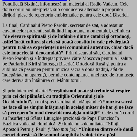
Pontificală Sixtină, informează un material al Radio Vatican. Cele
două coruri au interpretat, sub conducerea alternată a propriilor
dirijori, piese de repertoriu emblematice pentru cele două Biserici.
La final, Cardinalul Pietro Parolin, secretar de stat, a adresat un
cuvânt celor prezenţi, subliniind importanţa momentului, definit ca
“de elevare spirituală şi de întâlnire dintre catolici şi ortodocşi,
astfel încât cultura şi arta să poată constitui o cale privilegiată
pentru trăirea experienţei unei comuniuni autentice, chiar dacă
este imperfectă, deocamdată”
. Prin discursul său, Cardinalul
Pietro Parolin şi-a îndreptat privirea către Moscova pentru a-l saluta
pe Patriarhul Kiril şi întreaga Biserică Ortodoxă Rusă şi pentru a
sublinia că pasiunea pentru muzica sacră a două tradiţii, atât de
îndepărtate în aparenţă, permite contemplarea unei raze de frumuseţe
care derivă din întâlnirea cu Mântuitorul.
Şi prin intermediul artei
“creştinismul poate şi trebuie să respire
prin cei doi plămâni, cu tradiţiile Orientului şi ale
Occidentului”,
a mai spus Cardinalul, adăugând că
“muzica sacră
ne face să ne simţim înfăşuraţi în acelaşi mister de har şi ne face
să percepem în mod deosebit nostalgia unităţii”
. Cele două coruri
au însufleţit şi Sfânta Liturghie prezidată de Papa Francisc în
Bazilica vaticană, duminică, 29 iunie, în solemnitatea “Sfinţii
Apostoli Petru şi Paul”
(video mai jos)
.
“Uniunea dintre cele două
coruri doreşte să fie semnul tangibil al voinţei de a păşi