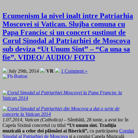
Ecumenism la nivel inalt intre Patriarhia
Moscovei si Vatican. Slujba comuna cu
Papa Francisc si un concert sustinut de
Corul Sinodal al Patriarhiei de Moscova
sub deviza “Ut Unum Sint” – “Ca una sa
fie”. VIDEO/ AUDIO/ FOTO
July 29th, 2014
VR
1 Comment »
1.07.2014, Vatican (Catholica)
– Sâmbătă, 28 iunie, a avut loc în
Capela Sixtină concertul cu titlul
“Ut unum sint. Tradiţia
muzicală a celor doi plămâni ai Bisericii”,
cu participarea
Corului
Sinodal al Patriarhiei de Moscova
şi a corului Capela Muzicală