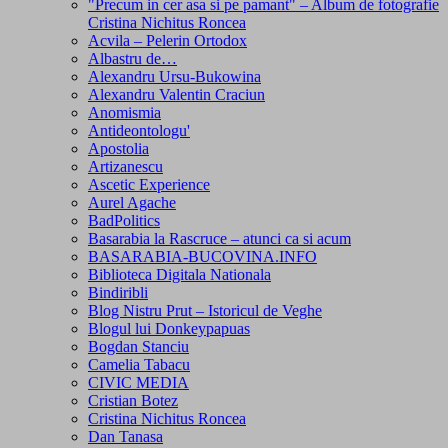
"Precum in cer asa si pe pamant" – Album de fotografie
Cristina Nichitus Roncea
Acvila – Pelerin Ortodox
Albastru de…
Alexandru Ursu-Bukowina
Alexandru Valentin Craciun
Anomismia
Antideontologu'
Apostolia
Artizanescu
Ascetic Experience
Aurel Agache
BadPolitics
Basarabia la Rascruce – atunci ca si acum
BASARABIA-BUCOVINA.INFO
Biblioteca Digitala Nationala
Bindiribli
Blog Nistru Prut – Istoricul de Veghe
Blogul lui Donkeypapuas
Bogdan Stanciu
Camelia Tabacu
CIVIC MEDIA
Cristian Botez
Cristina Nichitus Roncea
Dan Tanasa