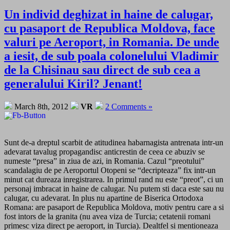
Un individ deghizat in haine de calugar,
cu pasaport de Republica Moldova, face
valuri pe Aeroport, in Romania. De unde
a iesit, de sub poala colonelului Vladimir
de la Chisinau sau direct de sub cea a
generalului Kiril? Jenant!
March 8th, 2012
VR
2 Comments »
Sunt de-a dreptul scarbit de atitudinea habarnagista antrenata intr-un
adevarat tavalug propagandisc anticrestin de ceea ce abuziv se
numeste “presa” in ziua de azi, in Romania. Cazul “preotului”
scandalagiu de pe Aeroportul Otopeni se “decripteaza” fix intr-un
minut cat dureaza inregistrarea. In primul rand nu este “preot”, ci un
personaj imbracat in haine de calugar. Nu putem sti daca este sau nu
calugar, cu adevarat. In plus nu apartine de Biserica Ortodoxa
Romana: are pasaport de Republica Moldova, motiv pentru care a si
fost intors de la granita (nu avea viza de Turcia; cetatenii romani
primesc viza direct pe aeroport, in Turcia). Dealtfel si mentioneaza