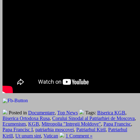
Posted in
Documentare
,
Top News
Tags:
Biserica KGB
,
Biserica Ortodoxa Rusa
,
Corului Sinodal al Patriarhiei de Moscova
,
Ecumenism
,
KGB
,
Mitropolia "Intregii Moldove"
,
Papa Francisc
,
Papa Francisc I
,
patriarhia moscovei
,
Patriarhul Kiril
,
Patriarhul
Kirill
,
Ut unum sint
,
Vatican
1 Comment »