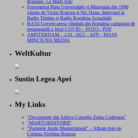
Române. La Mulți Ani!
Fenomenul Piața Universității și Mineriada din 1990
văzute de Victor Roncea și Nic Hanu. Interviuri la
Radio Trinitas și Radio România Actualități
BANI Guvern presa vândută din România campania de
propagandă a fricii COVID – FOTO / PDF
AMSTERDAM – 2.01. 2022 – AFP – MASS
MINCIUNA MEDIA
WeltKultur
Sustin Legea Apei
My Links
"Documente din Arhiva Corneliu Zelea Codreanu"
"MARTURISITORII"
"Parintele Justin Marturisitorul" – Album foto de
Cristina Nichitus Roncea