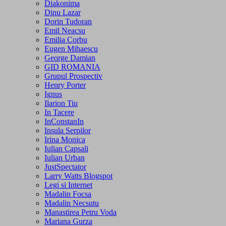
Diakonima
Dinu Lazar
Dorin Tudoran
Emil Neacsu
Emilia Corbu
Eugen Mihaescu
George Damian
GID ROMANIA
Grupul Prospectiv
Henry Porter
Ignus
Ilarion Tiu
In Tacere
InConstanIn
Insula Serpilor
Irina Monica
Iulian Capsali
Iulian Urban
JustSpectator
Larry Watts Blogspot
Legi si Internet
Madalin Focsa
Madalin Necsutu
Manastirea Petru Voda
Mariana Gurza