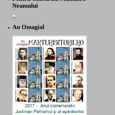
Neamului
An Omagial