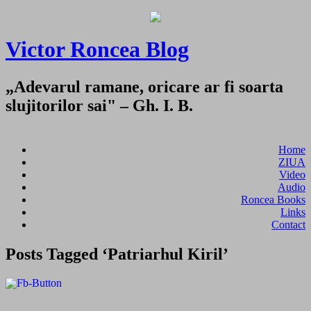
Victor Roncea Blog
„Adevarul ramane, oricare ar fi soarta
slujitorilor sai" – Gh. I. B.
Home
ZIUA
Video
Audio
Roncea Books
Links
Contact
Posts Tagged ‘Patriarhul Kiril’