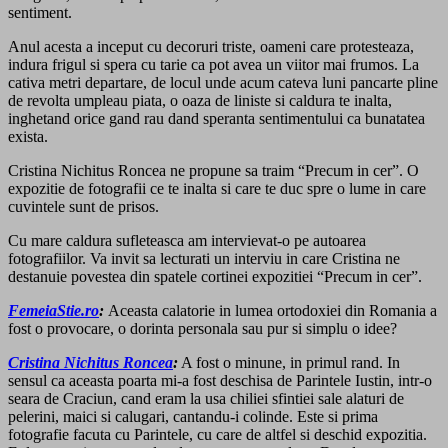
sentiment.
Anul acesta a inceput cu decoruri triste, oameni care protesteaza,
indura frigul si spera cu tarie ca pot avea un viitor mai frumos. La
cativa metri departare, de locul unde acum cateva luni pancarte pline
de revolta umpleau piata, o oaza de liniste si caldura te inalta,
inghetand orice gand rau dand speranta sentimentului ca bunatatea
exista.
Cristina Nichitus Roncea ne propune sa traim “Precum in cer”. O
expozitie de fotografii ce te inalta si care te duc spre o lume in care
cuvintele sunt de prisos.
Cu mare caldura sufleteasca am intervievat-o pe autoarea
fotografiilor. Va invit sa lecturati un interviu in care Cristina ne
destanuie povestea din spatele cortinei expozitiei “Precum in cer”.
FemeiaStie.ro
:
Aceasta calatorie in lumea ortodoxiei din Romania a
fost o provocare, o dorinta personala sau pur si simplu o idee?
Cristina Nichitus Roncea
:
A fost o minune, in primul rand. In
sensul ca aceasta poarta mi-a fost deschisa de Parintele Iustin, intr-o
seara de Craciun, cand eram la usa chiliei sfintiei sale alaturi de
pelerini, maici si calugari, cantandu-i colinde. Este si prima
fotografie facuta cu Parintele, cu care de altfel si deschid expozitia.