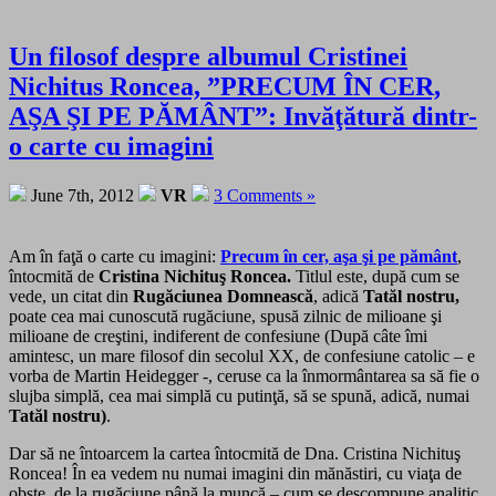
Un filosof despre albumul Cristinei
Nichitus Roncea, ”PRECUM ÎN CER,
AŞA ŞI PE PĂMÂNT”: Invăţătură dintr-
o carte cu imagini
June 7th, 2012
VR
3 Comments »
Am în faţă o carte cu imagini:
Precum în cer, aşa şi pe pământ
,
întocmită de
Cristina Nichituş Roncea.
Titlul este, după cum se
vede, un citat din
Rugăciunea Domnească
, adică
Tatăl nostru,
poate cea mai cunoscută rugăciune, spusă zilnic de milioane şi
milioane de creştini, indiferent de confesiune (După câte îmi
amintesc, un mare filosof din secolul XX, de confesiune catolic – e
vorba de Martin Heidegger -, ceruse ca la înmormântarea sa să fie o
slujba simplă, cea mai simplă cu putinţă, să se spună, adică, numai
Tatăl nostru)
.
Dar să ne întoarcem la cartea întocmită de Dna. Cristina Nichituş
Roncea! În ea vedem nu numai imagini din mănăstiri, cu viaţa de
obşte, de la rugăciune până la muncă – cum se descompune analitic