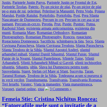
Justin
,
Parintele Justin Parvu
,
Parintele Justin pe Frontul de Est
,
Parintele Teofan
,
Pateric
,
Pe-un picior de plai
,
Pe-un picior de plai
pe-o gura de rai
,
pelerinaj
,
Pelerinaj la Manastiri
,
Petru Voda
,
Poiana
Marului
,
Portile Raiului
,
Portofolio
,
Portofoliu
,
Post
,
Prea Sfanta
Nascatoare de Dumnezeu
,
Precum in cer
,
Precum in cer asa si pe
pamant
,
Precum-in-cer.ro
,
Preotia
,
Prut
,
Pustie
,
Pustnic
,
Putna
,
Razboiul Sfant
,
rezistenta armata anticomunista
,
rezistenta din
munti
,
Romania Mare
,
Romanian Orthodoxy
,
Romanian
Photographers
,
Romanian Photography
,
Roncea
,
rugaciune
,
Rugaciunea Domneasca
,
Sacrificiu
,
schimbarea la fata
,
Secu
,
Sfanta
Cuvioasa Parascheva
,
Sfanta Cuvioasa Teodora
,
Sfanta Parascheva
,
Sfanta Teodora de la Sihla
,
Sfantul Apostol Andrei
,
sfantul
arhanghel mihail
,
Sfantul Daniil Sihastrul
,
Sfantul Paisie
,
Sfantul
Paisie de la Neamt
,
Sfantul Pantelimon
,
Sfintele Taine
,
Sfintii
Arhangheli
,
Sfintii Arhangheli Mihail si Gavriil
,
sfintii inchisorilor
,
sihastria
,
Sihastru
,
sihla
,
Slava lui Dumnezeu pentru toate
,
Spovedania
,
Staret
,
Stefan cel Mare si Sfant
,
Sucevita
,
Taran
,
Taranul Roman
,
Teodora de la Sihla
,
Totdeauna acum si pururea si
in vecii vecilor
,
Transhumanta
,
Transilvania
,
Transilvania Romana
,
Trei Ierarhi
,
Varatec
,
Viata la manastire
,
Viata manastireasca
,
Voronet
,
ziaristi online
,
ziua
3 Comments »
Femeia Stie: Cristina Nichitus Roncea:
“Fotografiile mele sunt o invitatie de a