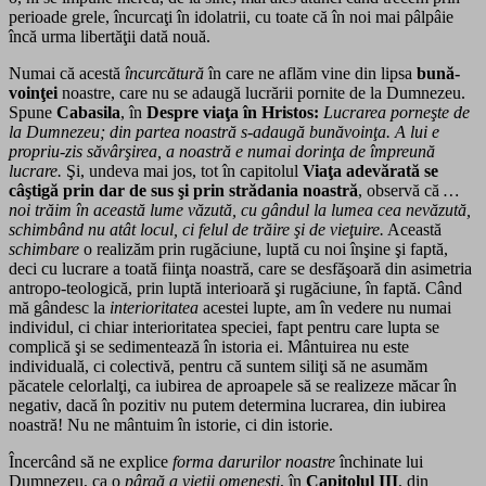
perioade grele, încurcaţi în idolatrii, cu toate că în noi mai pâlpâie
încă urma libertăţii dată nouă.
Numai că acestă
încurcătură
în care ne aflăm vine din lipsa
bună-
voinţei
noastre, care nu se adaugă lucrării pornite de la Dumnezeu.
Spune
Cabasila
, în
Despre viaţa în Hristos:
Lucrarea porneşte de
la Dumnezeu; din partea noastră s-adaugă bunăvoinţa. A lui e
propriu-zis săvârşirea, a noastră e numai dorinţa de împreună
lucrare.
Şi, undeva mai jos, tot în capitolul
Viaţa adevărată se
câştigă prin dar de sus şi prin strădania noastră
, observă că
…
noi trăim în această lume văzută, cu gândul la lumea cea nevăzută,
schimbând nu atât locul, ci felul de trăire şi de vieţuire.
Această
schimbare
o realizăm prin rugăciune, luptă cu noi înşine şi faptă,
deci cu lucrare a toată fiinţa noastră, care se desfăşoară din asimetria
antropo-teologică, prin luptă interioară şi rugăciune, în faptă. Când
mă gândesc la
interioritatea
acestei lupte, am în vedere nu numai
individul, ci chiar interioritatea speciei, fapt pentru care lupta se
complică şi se sedimentează în istoria ei. Mântuirea nu este
individuală, ci colectivă, pentru că suntem siliţi să ne asumăm
păcatele celorlalţi, ca iubirea de aproapele să se realizeze măcar în
negativ, dacă în pozitiv nu putem determina lucrarea, din iubirea
noastră! Nu ne mântuim în istorie, ci din istorie.
Încercând să ne explice
forma darurilor noastre
închinate lui
Dumnezeu, ca o
pârgă a vieţii omeneşti
, în
Capitolul III
, din