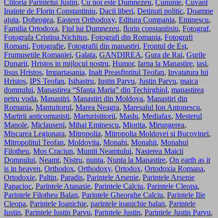
Ctitoria Parintelui Justin
,
Cu noi este Dumnezeu
,
Cununie
,
Cuvant
Inainte de Florin Constantiniu
,
Dacii liberi
,
Detinuti politic
,
Doamne
ajuta
,
Dobrogea
,
Eastern Orthodoxy
,
Editura Compania
,
Eminescu
,
Familia Ortodoxa
,
Fiul lui Dumnezeu
,
florin constantiniu
,
Fotograf
,
Fotografa Cristina Nichitus
,
Fotografi din Romania
,
Fotografi
Romani
,
Fotografie
,
Fotografii din manastiri
,
Frontul de Est
,
Frumusetile Romaniei
,
Galata
,
GANDIREA
,
Gura de Rai
,
Gurile
Dunarii
,
Hristos in mijlocul nostru
,
Humor
,
Iarna la Manastire
,
iasi
,
Iisus Hristos
,
Impartasania
,
Inalt Preasfintitul Teofan
,
Invatatura lui
Hristos
,
IPS Teofan
,
Isihastru
,
Iustin Parvu
,
Justin Parvu
,
maica
domnului
,
Manastirea “Sfanta Maria” din Techirghiol
,
manastirea
petru voda
,
Manastiri
,
Manastiri din Moldova
,
Manastiri din
Romania
,
Mantuitorul
,
Marea Neagra
,
Maresalul Ion Antonescu
,
Martirii anticomunisti
,
Marturistitorii
,
Maslu
,
Mediafax
,
Mesterul
Manole
,
Miclauseni
,
Mihai Eminescu
,
Miorita
,
Mirungerea
,
Miscarea Legionara
,
Mitropolia
,
Mitropolia Moldovei si Bucovinei
,
Mitropolitul Teofan
,
Moldovita
,
Monahi
,
Monahii
,
Monahul
Filotheu
,
Mos Craciun
,
Muntii Neamtului
,
Nasterea Maicii
Domnului
,
Neamt
,
Nistru
,
nunta
,
Nunta la Manastire
,
On earth as it
is in heaven
,
Orthodox
,
Orthodoxy
,
Ortodox
,
Ortodoxia Romana
,
Ortodoxie
,
Paltin
,
Paradis
,
Parintele Arsenie
,
Parintele Arsenie
Papacioc
,
Parintele Atanasie
,
Parintele Calciu
,
Parintele Cleopa
,
Parintele Filotheu Balan
,
Parintele Gheorghe Calciu
,
Parintele Ilie
Cleopa
,
Parintele Ioanichie
,
parintele ioanichie balan
,
Parintele
Iustin
,
Parintele Iustin Parvu
,
Parintele Justin
,
Parintele Justin Parvu
,