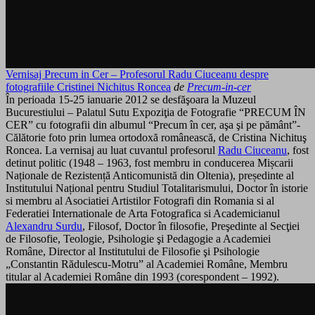
Vernisaj Precum in Cer – Profesorul Radu Ciuceanu despre
fotografiile Cristinei Nichitus Roncea
de
Precum-in-cer
În perioada 15-25 ianuarie 2012 se desfăşoara la Muzeul
Bucurestiului – Palatul Sutu Expoziţia de Fotografie “PRECUM ÎN
CER” cu fotografii din albumul “Precum în cer, aşa şi pe pământ”-
Călătorie foto prin lumea ortodoxă românească, de Cristina Nichituş
Roncea. La vernisaj au luat cuvantul profesorul
Radu Ciuceanu
, fost
detinut politic (1948 – 1963, fost membru in conducerea Mișcarii
Naționale de Rezistență Anticomunistă din Oltenia), președinte al
Institutului Național pentru Studiul Totalitarismului, Doctor în istorie
si membru al Asociatiei Artistilor Fotografi din Romania si al
Federatiei Internationale de Arta Fotografica si Academicianul
Alexandru Surdu
, Filosof, Doctor în filosofie, Preşedinte al Secţiei
de Filosofie, Teologie, Psihologie şi Pedagogie a Academiei
Române, Director al Institutului de Filosofie şi Psihologie
„Constantin Rădulescu-Motru” al Academiei Române, Membru
titular al Academiei Române din 1993 (corespondent – 1992).