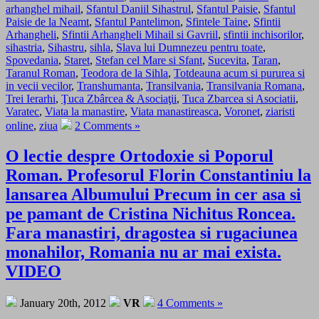
arhanghel mihail
,
Sfantul Daniil Sihastrul
,
Sfantul Paisie
,
Sfantul
Paisie de la Neamt
,
Sfantul Pantelimon
,
Sfintele Taine
,
Sfintii
Arhangheli
,
Sfintii Arhangheli Mihail si Gavriil
,
sfintii inchisorilor
,
sihastria
,
Sihastru
,
sihla
,
Slava lui Dumnezeu pentru toate
,
Spovedania
,
Staret
,
Stefan cel Mare si Sfant
,
Sucevita
,
Taran
,
Taranul Roman
,
Teodora de la Sihla
,
Totdeauna acum si pururea si
in vecii vecilor
,
Transhumanta
,
Transilvania
,
Transilvania Romana
,
Trei Ierarhi
,
Ţuca Zbârcea & Asociaţii
,
Tuca Zbarcea si Asociatii
,
Varatec
,
Viata la manastire
,
Viata manastireasca
,
Voronet
,
ziaristi
online
,
ziua
2 Comments »
O lectie despre Ortodoxie si Poporul
Roman. Profesorul Florin Constantiniu la
lansarea Albumului Precum in cer asa si
pe pamant de Cristina Nichitus Roncea.
Fara manastiri, dragostea si rugaciunea
monahilor, Romania nu ar mai exista.
VIDEO
January 20th, 2012
VR
4 Comments »