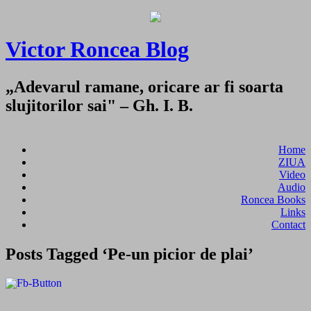
Victor Roncea Blog
„Adevarul ramane, oricare ar fi soarta
slujitorilor sai" – Gh. I. B.
Home
ZIUA
Video
Audio
Roncea Books
Links
Contact
Posts Tagged ‘Pe-un picior de plai’