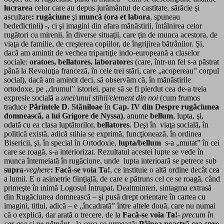
lucrarea
celor care au depus jurământul de castitate, sărăcie şi
ascultare
: rugăciune
şi
muncă (ora et labora
, spuneau
bededictinii
) -,
ci şi imagini din afara mănăstirii, întâlnirea celor
rugători cu mirenii, în diverse situaţii, care ţin de munca acestora, de
viaţa de familie, de creşterea copiilor, de îngrijirea bătrânilor. Şi,
dacă am amintit de vechea tripartiţie indo-europeană a claselor
sociale:
oratoes, bellatores, laboratores
(care, într-un fel s-a păstrat
până la Revoluţia franceză, în cele trei stări, care „acopereau” corpul
social), dacă am amintit deci, să observăm că, în mănăstirile
ortodoxe, pe „drumul” istoriei, pare să se fi pierdut cea de-a treia
expresie socială a
unei/unui stihii/element din noi
(cum frumos
traduce
Părintele D. Stăniloae
în
Cap. IV din Despre rugăciunea
domnească, a lui Grigore de Nyssa)
, anume
bellum
, lupta, şi,
odată cu ea clasa luptătorilor,
bellatores
. Deşi în viaţa socială
,
în
politică există, adică stihia se exprimă, funcţionează, în ordinea
Bisericii, şi, în special în Ortodoxie,
lupta/bellum
s-a „mutat” în cei
care se roagă, s-a interiorizat. Rezultatul acestei lupte se vede în
munca întemeiată în rugăciune, unde lupta interioară se petrece sub
supra-
veghere
: Facă-se voia Ta!
, ce instituie o altă ordine decât cea
a lumii. E o asimetrie fiinţială, de care e pătruns cel ce se roagă, când
primeşte în inimă Logosul Întrupat. Dealtminteri, sintagma extrasă
din Rugăciunea domnească – şi pusă drept orientare în cartea cu
imagini, titlul, adică – e „încadrată” între altele două, care nu numai
că o explică, dar arată o trecere, de la
Facă-se voia Ta!-
precum în
cer aşa şi pe pământ-
, la ceea ce urmează:
Pâinea noastră cea spre