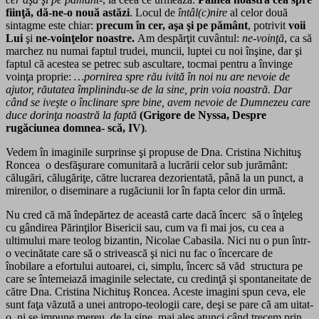
fiinţă, dă-ne-o nouă astăzi
. Locul de
întâl(c)nire
al celor două
sintagme este chiar:
precum în cer, aşa şi pe pământ
, potrivit
voii
Lui
şi
ne-voinţelor noastre.
Am despărţit cuvântul:
ne-voinţă
, ca să
marchez nu numai faptul trudei, muncii, luptei cu noi înşine, dar şi
faptul că acestea se petrec sub ascultare, tocmai pentru a învinge
voinţa proprie:
…pornirea spre rău ivită în noi nu are nevoie de
ajutor, răutatea împlinindu-se de la sine, prin voia noastră. Dar
când se iveşte o înclinare spre bine, avem nevoie de Dumnezeu care
duce dorinţa noastră la faptă
(Grigore de Nyssa, Despre
rugăciunea domnea- scă, IV)
.
Vedem în imaginile surprinse şi propuse de Dna. Cristina Nichituş
Roncea o desfăşurare comunitară a lucrării celor sub jurământ:
călugări, călugăriţe, către lucrarea dezorientată, până la un punct, a
mirenilor, o diseminare a rugăciunii lor în fapta celor din urmă.
Nu cred că mă îndepărtez de această carte dacă încerc să o înţeleg
cu gândirea Părinţilor Bisericii sau, cum va fi mai jos, cu cea a
ultimului mare teolog bizantin, Nicolae Cabasila. Nici nu o pun într-
o vecinătate care să o strivească şi nici nu fac o încercare de
înobilare a efortului autoarei, ci, simplu, încerc să văd structura pe
care se întemeiază imaginile selectate, cu credinţă şi spontaneitate de
către Dna. Cristina Nichituş Roncea. Aceste imagini spun ceva, ele
sunt faţa văzută a unei antropo-teologii care, deşi se pare că am uitat-
o, ni se impune mereu, de la sine, mai ales atunci când trecem prin