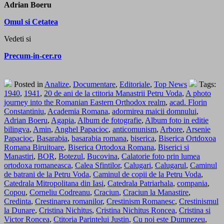
Adrian Boeru
Omul si Cetatea
Vedeti si
Precum-in-cer.ro
Posted in
Analize
,
Documentare
,
Editoriale
,
Top News
Tags:
1940
,
1941
,
20 de ani de la ctitoria Manastrii Petru Voda
,
A photo
journey into the Romanian Eastern Orthodox realm
,
acad. Florin
Constantiniu
,
Academia Romana
,
adormirea maicii domnului
,
Adrian Boeru
,
Agapia
,
Album de fotografie
,
Album foto in editie
bilingva
,
Amin
,
Anghel Papacioc
,
anticomunism
,
Arbore
,
Arsenie
Papacioc
,
Basarabia
,
basarabia romana
,
biserica
,
Biserica Ortdoxoa
Romana Biruitoare
,
Biserica Ortodoxa Romana
,
Biserici si
Manastiri
,
BOR
,
Botezul
,
Bucovina
,
Calatorie foto prin lumea
ortodoxa romaneasca
,
Calea Sfintilor
,
Calugari
,
Calugarul
,
Caminul
de batrani de la Petru Voda
,
Caminul de copii de la Petru Voda
,
Catedrala Mitropolitana din Iasi
,
Catedrala Patriarhala
,
compania
,
Copou
,
Corneliu Codreanu
,
Craciun
,
Craciun la Manastire
,
Credinta
,
Crestinarea romanilor
,
Crestinism Romanesc
,
Crestinismul
la Dunare
,
Cristina Nichitus
,
Cristina Nichitus Roncea
,
Cristina si
Victor Roncea
,
Ctitoria Parintelui Justin
,
Cu noi este Dumnezeu
,