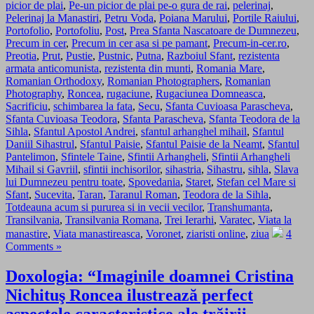
picior de plai
,
Pe-un picior de plai pe-o gura de rai
,
pelerinaj
,
Pelerinaj la Manastiri
,
Petru Voda
,
Poiana Marului
,
Portile Raiului
,
Portofolio
,
Portofoliu
,
Post
,
Prea Sfanta Nascatoare de Dumnezeu
,
Precum in cer
,
Precum in cer asa si pe pamant
,
Precum-in-cer.ro
,
Preotia
,
Prut
,
Pustie
,
Pustnic
,
Putna
,
Razboiul Sfant
,
rezistenta
armata anticomunista
,
rezistenta din munti
,
Romania Mare
,
Romanian Orthodoxy
,
Romanian Photographers
,
Romanian
Photography
,
Roncea
,
rugaciune
,
Rugaciunea Domneasca
,
Sacrificiu
,
schimbarea la fata
,
Secu
,
Sfanta Cuvioasa Parascheva
,
Sfanta Cuvioasa Teodora
,
Sfanta Parascheva
,
Sfanta Teodora de la
Sihla
,
Sfantul Apostol Andrei
,
sfantul arhanghel mihail
,
Sfantul
Daniil Sihastrul
,
Sfantul Paisie
,
Sfantul Paisie de la Neamt
,
Sfantul
Pantelimon
,
Sfintele Taine
,
Sfintii Arhangheli
,
Sfintii Arhangheli
Mihail si Gavriil
,
sfintii inchisorilor
,
sihastria
,
Sihastru
,
sihla
,
Slava
lui Dumnezeu pentru toate
,
Spovedania
,
Staret
,
Stefan cel Mare si
Sfant
,
Sucevita
,
Taran
,
Taranul Roman
,
Teodora de la Sihla
,
Totdeauna acum si pururea si in vecii vecilor
,
Transhumanta
,
Transilvania
,
Transilvania Romana
,
Trei Ierarhi
,
Varatec
,
Viata la
manastire
,
Viata manastireasca
,
Voronet
,
ziaristi online
,
ziua
4
Comments »
Doxologia: “Imaginile doamnei Cristina
Nichituş Roncea ilustrează perfect
aspectele caracteristice ale trăirii