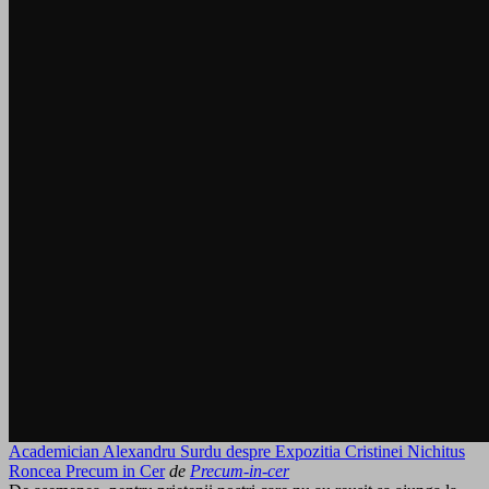
Academician Alexandru Surdu despre Expozitia Cristinei Nichitus
Roncea Precum in Cer
de
Precum-in-cer