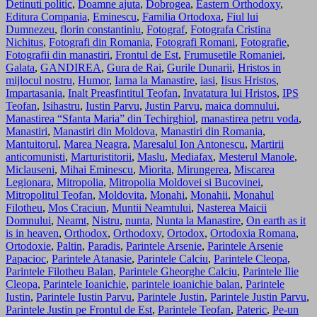
Detinuti politic
,
Doamne ajuta
,
Dobrogea
,
Eastern Orthodoxy
,
Editura Compania
,
Eminescu
,
Familia Ortodoxa
,
Fiul lui
Dumnezeu
,
florin constantiniu
,
Fotograf
,
Fotografa Cristina
Nichitus
,
Fotografi din Romania
,
Fotografi Romani
,
Fotografie
,
Fotografii din manastiri
,
Frontul de Est
,
Frumusetile Romaniei
,
Galata
,
GANDIREA
,
Gura de Rai
,
Gurile Dunarii
,
Hristos in
mijlocul nostru
,
Humor
,
Iarna la Manastire
,
iasi
,
Iisus Hristos
,
Impartasania
,
Inalt Preasfintitul Teofan
,
Invatatura lui Hristos
,
IPS
Teofan
,
Isihastru
,
Iustin Parvu
,
Justin Parvu
,
maica domnului
,
Manastirea “Sfanta Maria” din Techirghiol
,
manastirea petru voda
,
Manastiri
,
Manastiri din Moldova
,
Manastiri din Romania
,
Mantuitorul
,
Marea Neagra
,
Maresalul Ion Antonescu
,
Martirii
anticomunisti
,
Marturistitorii
,
Maslu
,
Mediafax
,
Mesterul Manole
,
Miclauseni
,
Mihai Eminescu
,
Miorita
,
Mirungerea
,
Miscarea
Legionara
,
Mitropolia
,
Mitropolia Moldovei si Bucovinei
,
Mitropolitul Teofan
,
Moldovita
,
Monahi
,
Monahii
,
Monahul
Filotheu
,
Mos Craciun
,
Muntii Neamtului
,
Nasterea Maicii
Domnului
,
Neamt
,
Nistru
,
nunta
,
Nunta la Manastire
,
On earth as it
is in heaven
,
Orthodox
,
Orthodoxy
,
Ortodox
,
Ortodoxia Romana
,
Ortodoxie
,
Paltin
,
Paradis
,
Parintele Arsenie
,
Parintele Arsenie
Papacioc
,
Parintele Atanasie
,
Parintele Calciu
,
Parintele Cleopa
,
Parintele Filotheu Balan
,
Parintele Gheorghe Calciu
,
Parintele Ilie
Cleopa
,
Parintele Ioanichie
,
parintele ioanichie balan
,
Parintele
Iustin
,
Parintele Iustin Parvu
,
Parintele Justin
,
Parintele Justin Parvu
,
Parintele Justin pe Frontul de Est
,
Parintele Teofan
,
Pateric
,
Pe-un