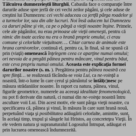
Tâlcuirea dumnezeieştii liturghii
, Cabasila face o comparaţie între
darurile aduse spre jerfă de cei vechi zeilor păgâni, şi cele aduse de
creştini lui Dumnezeu:
cei vechi aduceau ca jertfă pârga roadelor şi
a turmelor lor, sau din alte lucruri. Noi însă aducem lui Dumnezeu
ca daruri pâine şi vin, ca pe o pârgă a vieţii noastre înşine.
Primele,
cele ale păgânilor, nu erau
prinoase ale vieţii omeneşti
, pentru că
nimic din toate acelea nu era o hrană proprie omului, ci erau
comune şi celorlalte vieţuitoare….
Chiar carnea de animale este
hrana carnivorelor
, continuă el, pentru ca, în final, să ne spună că
prin (viaţă)
omenească
înţelegem ceea ce aparţine numai omului;
ori nevoia de a pregăti pâinea pentru mâncare, vinul pentru băut,
este ceva propriu numai omului.
Aceasta este explicaţia formei
darurilor noastre (s. m.
). Pregătirea pentru
pâinea noastră cea
spre fiinţă…
se realizează făcându-se
voia Lui
, ca
ne-voinţă
a
noastră, într-o lume în care cerul şi pământul se
întâl(c)nesc
pe
măsura strădaniilor noastre. În raport cu natura, pâinea, vinul,
figurile geometrice, numerele au aceeaşi
idealitate fenomenologică
,
nu pot fi derivate din natură, ci numai din
ne-voinţa
noastră întru
ascultare voii Lui. Din acest motiv, ele sunt pârga vieţii noastre, cu
specificarea că, pâinea şi vinul, în măsura în care sunt hrană nouă,
perpetuând viaţa şi
posibilitatea
adăugării celorlalte, amintite, sunt,
în acelaşi timp, trupul şi sângele lui Hristos, au concreteţea Vieţii. În
ele vedem natura şi supranaturalul Logosului Întrupat, adăugat ei
prin lucrarea omenească îndumnezeită.