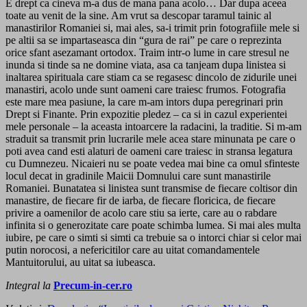
E drept ca cineva m-a dus de mana pana acolo… Dar dupa aceea
toate au venit de la sine. Am vrut sa descopar taramul tainic al
manastirilor Romaniei si, mai ales, sa-i trimit prin fotografiile mele si
pe altii sa se impartaseasca din “gura de rai” pe care o reprezinta
orice sfant asezamant ortodox. Traim intr-o lume in care stresul ne
inunda si tinde sa ne domine viata, asa ca tanjeam dupa linistea si
inaltarea spirituala care stiam ca se regasesc dincolo de zidurile unei
manastiri, acolo unde sunt oameni care traiesc frumos. Fotografia
este mare mea pasiune, la care m-am intors dupa peregrinari prin
Drept si Finante. Prin expozitie pledez – ca si in cazul experientei
mele personale – la aceasta intoarcere la radacini, la traditie. Si m-am
straduit sa transmit prin lucrarile mele acea stare minunata pe care o
poti avea cand esti alaturi de oameni care traiesc in stransa legatura
cu Dumnezeu. Nicaieri nu se poate vedea mai bine ca omul sfinteste
locul decat in gradinile Maicii Domnului care sunt manastirile
Romaniei. Bunatatea si linistea sunt transmise de fiecare coltisor din
manastire, de fiecare fir de iarba, de fiecare floricica, de fiecare
privire a oamenilor de acolo care stiu sa ierte, care au o rabdare
infinita si o generozitate care poate schimba lumea. Si mai ales multa
iubire, pe care o simti si simti ca trebuie sa o intorci chiar si celor mai
putin norocosi, a nefericitilor care au uitat comandamentele
Mantuitorului, au uitat sa iubeasca.
Integral la
Precum-in-cer.ro