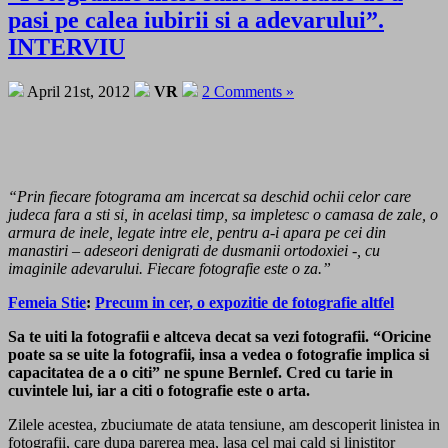
pasi pe calea iubirii si a adevarului”.
INTERVIU
April 21st, 2012
VR
2 Comments »
“Prin fiecare fotograma am incercat sa deschid ochii celor care
judeca fara a sti si, in acelasi timp, sa impletesc o camasa de zale, o
armura de inele, legate intre ele, pentru a-i apara pe cei din
manastiri – adeseori denigrati de dusmanii ortodoxiei -, cu
imaginile adevarului. Fiecare fotografie este o za.”
Femeia Stie
:
Precum in cer, o expozitie de fotografie altfel
Sa te uiti la fotografii e altceva decat sa vezi fotografii. “Oricine
poate sa se uite la fotografii, insa a vedea o fotografie implica si
capacitatea de a o citi” ne spune Bernlef. Cred cu tarie in
cuvintele lui, iar a citi o fotografie este o arta.
Zilele acestea, zbuciumate de atata tensiune, am descoperit linistea in
fotografii, care dupa parerea mea, lasa cel mai cald si linistitor