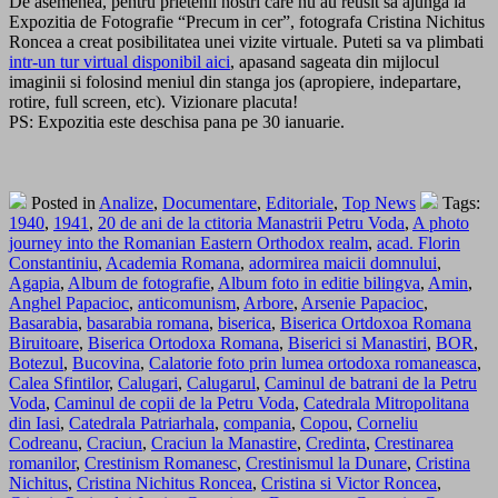
De asemenea, pentru prietenii nostri care nu au reusit sa ajunga la
Expozitia de Fotografie “Precum in cer”, fotografa Cristina Nichitus
Roncea a creat posibilitatea unei vizite virtuale. Puteti sa va plimbati
intr-un tur virtual disponibil aici
, apasand sageata din mijlocul
imaginii si folosind meniul din stanga jos (apropiere, indepartare,
rotire, full screen, etc). Vizionare placuta!
PS: Expozitia este deschisa pana pe 30 ianuarie.
Posted in
Analize
,
Documentare
,
Editoriale
,
Top News
Tags:
1940
,
1941
,
20 de ani de la ctitoria Manastrii Petru Voda
,
A photo
journey into the Romanian Eastern Orthodox realm
,
acad. Florin
Constantiniu
,
Academia Romana
,
adormirea maicii domnului
,
Agapia
,
Album de fotografie
,
Album foto in editie bilingva
,
Amin
,
Anghel Papacioc
,
anticomunism
,
Arbore
,
Arsenie Papacioc
,
Basarabia
,
basarabia romana
,
biserica
,
Biserica Ortdoxoa Romana
Biruitoare
,
Biserica Ortodoxa Romana
,
Biserici si Manastiri
,
BOR
,
Botezul
,
Bucovina
,
Calatorie foto prin lumea ortodoxa romaneasca
,
Calea Sfintilor
,
Calugari
,
Calugarul
,
Caminul de batrani de la Petru
Voda
,
Caminul de copii de la Petru Voda
,
Catedrala Mitropolitana
din Iasi
,
Catedrala Patriarhala
,
compania
,
Copou
,
Corneliu
Codreanu
,
Craciun
,
Craciun la Manastire
,
Credinta
,
Crestinarea
romanilor
,
Crestinism Romanesc
,
Crestinismul la Dunare
,
Cristina
Nichitus
,
Cristina Nichitus Roncea
,
Cristina si Victor Roncea
,