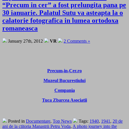
“Precum in cer” a fost prelungita pana pe
30 ianuarie. Palatul Sutu va asteapta la o
calatorie fotografica in lumea ortodoxa
romaneasca
January 27th, 2012
VR
2 Comments »
Precum-in-Cer.ro
Muzeul Bucurestiului
Compania
Tuca Zbarcea Asociatii
Posted in
Documentare
,
Top News
Tags:
1940
,
1941
,
20 de
ani de la ctitoria Manastrii Petru Voda
,
A photo journey into the