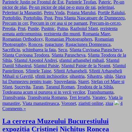
Parintele Justin pe Frontul de Est
,
Parintele Teofan
,
Pateric
,
Pe-un
picior de plai
,
Pe-un picior de plai pe-o gura de rai
,
pelerinaj
,
Pelerinaj la Manastiri
,
Petru Voda
,
Poiana Marului
,
Portile Raiului
,
Portofolio
,
Portofoliu
,
Post
,
Prea Sfanta Nascatoare de Dumnezeu
,
Precum in cer
,
Precum in cer asa si pe pamant
,
Precum-in-cer.ro
,
Preotia
,
Prut
,
Pustie
,
Pustnic
,
Putna
,
Razboiul Sfant
,
rezistenta
armata anticomunista
,
rezistenta din munti
,
Romania Mare
,
Romanian Orthodoxy
,
Romanian Photographers
,
Romanian
Photography
,
Roncea
,
rugaciune
,
Rugaciunea Domneasca
,
Sacrificiu
,
schimbarea la fata
,
Secu
,
Sfanta Cuvioasa Parascheva
,
Sfanta Cuvioasa Teodora
,
Sfanta Parascheva
,
Sfanta Teodora de la
Sihla
,
Sfantul Apostol Andrei
,
sfantul arhanghel mihail
,
Sfantul
Daniil Sihastrul
,
Sfantul Paisie
,
Sfantul Paisie de la Neamt
,
Sfantul
Pantelimon
,
Sfintele Taine
,
Sfintii Arhangheli
,
Sfintii Arhangheli
Mihail si Gavriil
,
sfintii inchisorilor
,
sihastria
,
Sihastru
,
sihla
,
Slava
lui Dumnezeu pentru toate
,
Spovedania
,
Staret
,
Stefan cel Mare si
Sfant
,
Sucevita
,
Taran
,
Taranul Roman
,
Teodora de la Sihla
,
Totdeauna acum si pururea si in vecii vecilor
,
Transhumanta
,
Transilvania
,
Transilvania Romana
,
Trei Ierarhi
,
Varatec
,
Viata la
manastire
,
Viata manastireasca
,
Voronet
,
ziaristi online
,
ziua
4
Comments »
La cererea Muzeului Bucurestiului
expozitia Cristinei Nichitus Roncea