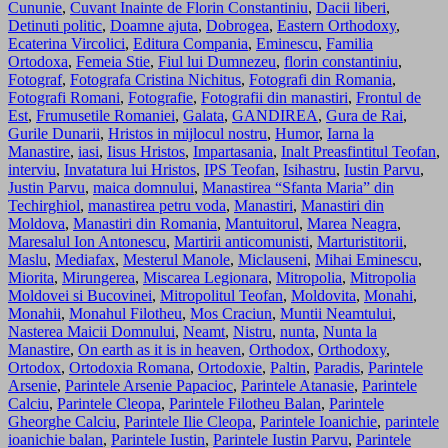
Cununie
,
Cuvant Inainte de Florin Constantiniu
,
Dacii liberi
,
Detinuti politic
,
Doamne ajuta
,
Dobrogea
,
Eastern Orthodoxy
,
Ecaterina Vircolici
,
Editura Compania
,
Eminescu
,
Familia
Ortodoxa
,
Femeia Stie
,
Fiul lui Dumnezeu
,
florin constantiniu
,
Fotograf
,
Fotografa Cristina Nichitus
,
Fotografi din Romania
,
Fotografi Romani
,
Fotografie
,
Fotografii din manastiri
,
Frontul de
Est
,
Frumusetile Romaniei
,
Galata
,
GANDIREA
,
Gura de Rai
,
Gurile Dunarii
,
Hristos in mijlocul nostru
,
Humor
,
Iarna la
Manastire
,
iasi
,
Iisus Hristos
,
Impartasania
,
Inalt Preasfintitul Teofan
,
interviu
,
Invatatura lui Hristos
,
IPS Teofan
,
Isihastru
,
Iustin Parvu
,
Justin Parvu
,
maica domnului
,
Manastirea “Sfanta Maria” din
Techirghiol
,
manastirea petru voda
,
Manastiri
,
Manastiri din
Moldova
,
Manastiri din Romania
,
Mantuitorul
,
Marea Neagra
,
Maresalul Ion Antonescu
,
Martirii anticomunisti
,
Marturistitorii
,
Maslu
,
Mediafax
,
Mesterul Manole
,
Miclauseni
,
Mihai Eminescu
,
Miorita
,
Mirungerea
,
Miscarea Legionara
,
Mitropolia
,
Mitropolia
Moldovei si Bucovinei
,
Mitropolitul Teofan
,
Moldovita
,
Monahi
,
Monahii
,
Monahul Filotheu
,
Mos Craciun
,
Muntii Neamtului
,
Nasterea Maicii Domnului
,
Neamt
,
Nistru
,
nunta
,
Nunta la
Manastire
,
On earth as it is in heaven
,
Orthodox
,
Orthodoxy
,
Ortodox
,
Ortodoxia Romana
,
Ortodoxie
,
Paltin
,
Paradis
,
Parintele
Arsenie
,
Parintele Arsenie Papacioc
,
Parintele Atanasie
,
Parintele
Calciu
,
Parintele Cleopa
,
Parintele Filotheu Balan
,
Parintele
Gheorghe Calciu
,
Parintele Ilie Cleopa
,
Parintele Ioanichie
,
parintele
ioanichie balan
,
Parintele Iustin
,
Parintele Iustin Parvu
,
Parintele