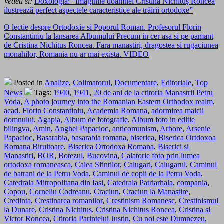
Vedeti si:
Doxologia: “Imaginile doamnei Cristina Nichituş Roncea
ilustrează perfect aspectele caracteristice ale trăirii ortodoxe”
O lectie despre Ortodoxie si Poporul Roman. Profesorul Florin
Constantiniu la lansarea Albumului Precum in cer asa si pe pamant
de Cristina Nichitus Roncea. Fara manastiri, dragostea si rugaciunea
monahilor, Romania nu ar mai exista. VIDEO
Posted in
Analize
,
Colimatorul
,
Documentare
,
Editoriale
,
Top
News
Tags:
1940
,
1941
,
20 de ani de la ctitoria Manastrii Petru
Voda
,
A photo journey into the Romanian Eastern Orthodox realm
,
acad. Florin Constantiniu
,
Academia Romana
,
adormirea maicii
domnului
,
Agapia
,
Album de fotografie
,
Album foto in editie
bilingva
,
Amin
,
Anghel Papacioc
,
anticomunism
,
Arbore
,
Arsenie
Papacioc
,
Basarabia
,
basarabia romana
,
biserica
,
Biserica Ortdoxoa
Romana Biruitoare
,
Biserica Ortodoxa Romana
,
Biserici si
Manastiri
,
BOR
,
Botezul
,
Bucovina
,
Calatorie foto prin lumea
ortodoxa romaneasca
,
Calea Sfintilor
,
Calugari
,
Calugarul
,
Caminul
de batrani de la Petru Voda
,
Caminul de copii de la Petru Voda
,
Catedrala Mitropolitana din Iasi
,
Catedrala Patriarhala
,
compania
,
Copou
,
Corneliu Codreanu
,
Craciun
,
Craciun la Manastire
,
Credinta
,
Crestinarea romanilor
,
Crestinism Romanesc
,
Crestinismul
la Dunare
,
Cristina Nichitus
,
Cristina Nichitus Roncea
,
Cristina si
Victor Roncea
,
Ctitoria Parintelui Justin
,
Cu noi este Dumnezeu
,