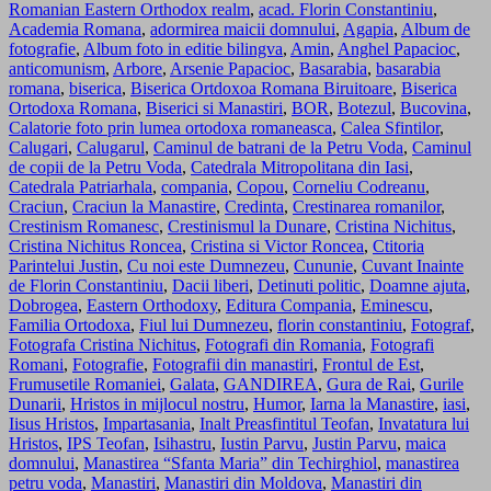
Romanian Eastern Orthodox realm
,
acad. Florin Constantiniu
,
Academia Romana
,
adormirea maicii domnului
,
Agapia
,
Album de
fotografie
,
Album foto in editie bilingva
,
Amin
,
Anghel Papacioc
,
anticomunism
,
Arbore
,
Arsenie Papacioc
,
Basarabia
,
basarabia
romana
,
biserica
,
Biserica Ortdoxoa Romana Biruitoare
,
Biserica
Ortodoxa Romana
,
Biserici si Manastiri
,
BOR
,
Botezul
,
Bucovina
,
Calatorie foto prin lumea ortodoxa romaneasca
,
Calea Sfintilor
,
Calugari
,
Calugarul
,
Caminul de batrani de la Petru Voda
,
Caminul
de copii de la Petru Voda
,
Catedrala Mitropolitana din Iasi
,
Catedrala Patriarhala
,
compania
,
Copou
,
Corneliu Codreanu
,
Craciun
,
Craciun la Manastire
,
Credinta
,
Crestinarea romanilor
,
Crestinism Romanesc
,
Crestinismul la Dunare
,
Cristina Nichitus
,
Cristina Nichitus Roncea
,
Cristina si Victor Roncea
,
Ctitoria
Parintelui Justin
,
Cu noi este Dumnezeu
,
Cununie
,
Cuvant Inainte
de Florin Constantiniu
,
Dacii liberi
,
Detinuti politic
,
Doamne ajuta
,
Dobrogea
,
Eastern Orthodoxy
,
Editura Compania
,
Eminescu
,
Familia Ortodoxa
,
Fiul lui Dumnezeu
,
florin constantiniu
,
Fotograf
,
Fotografa Cristina Nichitus
,
Fotografi din Romania
,
Fotografi
Romani
,
Fotografie
,
Fotografii din manastiri
,
Frontul de Est
,
Frumusetile Romaniei
,
Galata
,
GANDIREA
,
Gura de Rai
,
Gurile
Dunarii
,
Hristos in mijlocul nostru
,
Humor
,
Iarna la Manastire
,
iasi
,
Iisus Hristos
,
Impartasania
,
Inalt Preasfintitul Teofan
,
Invatatura lui
Hristos
,
IPS Teofan
,
Isihastru
,
Iustin Parvu
,
Justin Parvu
,
maica
domnului
,
Manastirea “Sfanta Maria” din Techirghiol
,
manastirea
petru voda
,
Manastiri
,
Manastiri din Moldova
,
Manastiri din