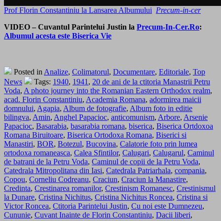
Prof Florin Constantiniu la Lansarea Albumului
Precum-in-cer
VIDEO – Cuvantul Parintelui Justin la
Precum-In-Cer.Ro
:
Albumul acesta este Biserica Vie
Posted in
Analize
,
Colimatorul
,
Documentare
,
Editoriale
,
Top
News
Tags:
1940
,
1941
,
20 de ani de la ctitoria Manastrii Petru
Voda
,
A photo journey into the Romanian Eastern Orthodox realm
,
acad. Florin Constantiniu
,
Academia Romana
,
adormirea maicii
domnului
,
Agapia
,
Album de fotografie
,
Album foto in editie
bilingva
,
Amin
,
Anghel Papacioc
,
anticomunism
,
Arbore
,
Arsenie
Papacioc
,
Basarabia
,
basarabia romana
,
biserica
,
Biserica Ortdoxoa
Romana Biruitoare
,
Biserica Ortodoxa Romana
,
Biserici si
Manastiri
,
BOR
,
Botezul
,
Bucovina
,
Calatorie foto prin lumea
ortodoxa romaneasca
,
Calea Sfintilor
,
Calugari
,
Calugarul
,
Caminul
de batrani de la Petru Voda
,
Caminul de copii de la Petru Voda
,
Catedrala Mitropolitana din Iasi
,
Catedrala Patriarhala
,
compania
,
Copou
,
Corneliu Codreanu
,
Craciun
,
Craciun la Manastire
,
Credinta
,
Crestinarea romanilor
,
Crestinism Romanesc
,
Crestinismul
la Dunare
,
Cristina Nichitus
,
Cristina Nichitus Roncea
,
Cristina si
Victor Roncea
,
Ctitoria Parintelui Justin
,
Cu noi este Dumnezeu
,
Cununie
,
Cuvant Inainte de Florin Constantiniu
,
Dacii liberi
,