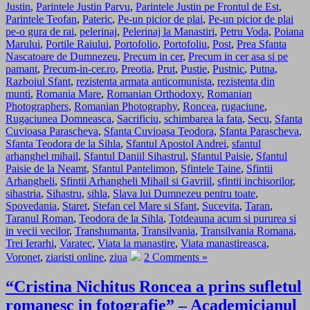
Justin
,
Parintele Justin Parvu
,
Parintele Justin pe Frontul de Est
,
Parintele Teofan
,
Pateric
,
Pe-un picior de plai
,
Pe-un picior de plai
pe-o gura de rai
,
pelerinaj
,
Pelerinaj la Manastiri
,
Petru Voda
,
Poiana
Marului
,
Portile Raiului
,
Portofolio
,
Portofoliu
,
Post
,
Prea Sfanta
Nascatoare de Dumnezeu
,
Precum in cer
,
Precum in cer asa si pe
pamant
,
Precum-in-cer.ro
,
Preotia
,
Prut
,
Pustie
,
Pustnic
,
Putna
,
Razboiul Sfant
,
rezistenta armata anticomunista
,
rezistenta din
munti
,
Romania Mare
,
Romanian Orthodoxy
,
Romanian
Photographers
,
Romanian Photography
,
Roncea
,
rugaciune
,
Rugaciunea Domneasca
,
Sacrificiu
,
schimbarea la fata
,
Secu
,
Sfanta
Cuvioasa Parascheva
,
Sfanta Cuvioasa Teodora
,
Sfanta Parascheva
,
Sfanta Teodora de la Sihla
,
Sfantul Apostol Andrei
,
sfantul
arhanghel mihail
,
Sfantul Daniil Sihastrul
,
Sfantul Paisie
,
Sfantul
Paisie de la Neamt
,
Sfantul Pantelimon
,
Sfintele Taine
,
Sfintii
Arhangheli
,
Sfintii Arhangheli Mihail si Gavriil
,
sfintii inchisorilor
,
sihastria
,
Sihastru
,
sihla
,
Slava lui Dumnezeu pentru toate
,
Spovedania
,
Staret
,
Stefan cel Mare si Sfant
,
Sucevita
,
Taran
,
Taranul Roman
,
Teodora de la Sihla
,
Totdeauna acum si pururea si
in vecii vecilor
,
Transhumanta
,
Transilvania
,
Transilvania Romana
,
Trei Ierarhi
,
Varatec
,
Viata la manastire
,
Viata manastireasca
,
Voronet
,
ziaristi online
,
ziua
2 Comments »
“Cristina Nichitus Roncea a prins sufletul
romanesc in fotografie” – Academicianul