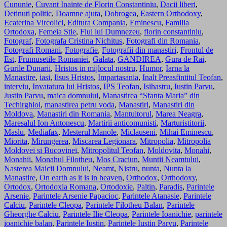
Cununie
,
Cuvant Inainte de Florin Constantiniu
,
Dacii liberi
,
Detinuti politic
,
Doamne ajuta
,
Dobrogea
,
Eastern Orthodoxy
,
Ecaterina Vircolici
,
Editura Compania
,
Eminescu
,
Familia
Ortodoxa
,
Femeia Stie
,
Fiul lui Dumnezeu
,
florin constantiniu
,
Fotograf
,
Fotografa Cristina Nichitus
,
Fotografi din Romania
,
Fotografi Romani
,
Fotografie
,
Fotografii din manastiri
,
Frontul de
Est
,
Frumusetile Romaniei
,
Galata
,
GANDIREA
,
Gura de Rai
,
Gurile Dunarii
,
Hristos in mijlocul nostru
,
Humor
,
Iarna la
Manastire
,
iasi
,
Iisus Hristos
,
Impartasania
,
Inalt Preasfintitul Teofan
,
interviu
,
Invatatura lui Hristos
,
IPS Teofan
,
Isihastru
,
Iustin Parvu
,
Justin Parvu
,
maica domnului
,
Manastirea “Sfanta Maria” din
Techirghiol
,
manastirea petru voda
,
Manastiri
,
Manastiri din
Moldova
,
Manastiri din Romania
,
Mantuitorul
,
Marea Neagra
,
Maresalul Ion Antonescu
,
Martirii anticomunisti
,
Marturistitorii
,
Maslu
,
Mediafax
,
Mesterul Manole
,
Miclauseni
,
Mihai Eminescu
,
Miorita
,
Mirungerea
,
Miscarea Legionara
,
Mitropolia
,
Mitropolia
Moldovei si Bucovinei
,
Mitropolitul Teofan
,
Moldovita
,
Monahi
,
Monahii
,
Monahul Filotheu
,
Mos Craciun
,
Muntii Neamtului
,
Nasterea Maicii Domnului
,
Neamt
,
Nistru
,
nunta
,
Nunta la
Manastire
,
On earth as it is in heaven
,
Orthodox
,
Orthodoxy
,
Ortodox
,
Ortodoxia Romana
,
Ortodoxie
,
Paltin
,
Paradis
,
Parintele
Arsenie
,
Parintele Arsenie Papacioc
,
Parintele Atanasie
,
Parintele
Calciu
,
Parintele Cleopa
,
Parintele Filotheu Balan
,
Parintele
Gheorghe Calciu
,
Parintele Ilie Cleopa
,
Parintele Ioanichie
,
parintele
ioanichie balan
,
Parintele Iustin
,
Parintele Iustin Parvu
,
Parintele