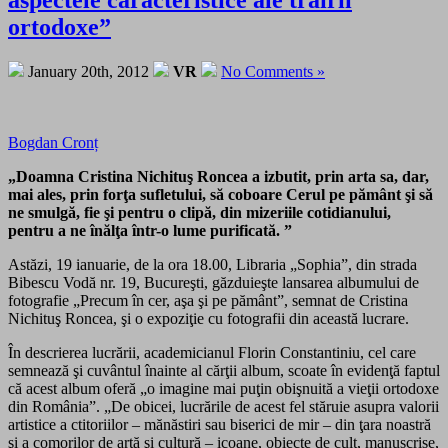
ortodoxe”
January 20th, 2012
VR
No Comments »
Bogdan Cronț
„Doamna Cristina Nichituş Roncea a izbutit, prin arta sa, dar,
mai ales, prin forţa sufletului, să coboare Cerul pe pământ şi să
ne smulgă, fie şi pentru o clipă, din mizeriile cotidianului,
pentru a ne înălţa într-o lume purificată. ”
Astăzi, 19 ianuarie, de la ora 18.00, Libraria „Sophia”, din strada
Bibescu Vodă nr. 19, Bucureşti, găzduieşte lansarea albumului de
fotografie „Precum în cer, aşa şi pe pământ”, semnat de Cristina
Nichituş Roncea, şi o expoziţie cu fotografii din această lucrare.
În descrierea lucrării, academicianul Florin Constantiniu, cel care
semnează şi cuvântul înainte al cărţii album, scoate în evidenţă faptul
că acest album oferă „o imagine mai puţin obişnuită a vieţii ortodoxe
din România”. „De obicei, lucrările de acest fel stăruie asupra valorii
artistice a ctitoriilor – mănăstiri sau biserici de mir – din ţara noastră
şi a comorilor de artă şi cultură – icoane, obiecte de cult, manuscrise,