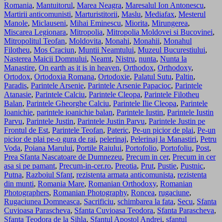
Romania
,
Mantuitorul
,
Marea Neagra
,
Maresalul Ion Antonescu
,
Martirii anticomunisti
,
Marturistitorii
,
Maslu
,
Mediafax
,
Mesterul
Manole
,
Miclauseni
,
Mihai Eminescu
,
Miorita
,
Mirungerea
,
Miscarea Legionara
,
Mitropolia
,
Mitropolia Moldovei si Bucovinei
,
Mitropolitul Teofan
,
Moldovita
,
Monahi
,
Monahii
,
Monahul
Filotheu
,
Mos Craciun
,
Muntii Neamtului
,
Muzeul Bucurestiului
,
Nasterea Maicii Domnului
,
Neamt
,
Nistru
,
nunta
,
Nunta la
Manastire
,
On earth as it is in heaven
,
Orthodox
,
Orthodoxy
,
Ortodox
,
Ortodoxia Romana
,
Ortodoxie
,
Palatul Sutu
,
Paltin
,
Paradis
,
Parintele Arsenie
,
Parintele Arsenie Papacioc
,
Parintele
Atanasie
,
Parintele Calciu
,
Parintele Cleopa
,
Parintele Filotheu
Balan
,
Parintele Gheorghe Calciu
,
Parintele Ilie Cleopa
,
Parintele
Ioanichie
,
parintele ioanichie balan
,
Parintele Iustin
,
Parintele Iustin
Parvu
,
Parintele Justin
,
Parintele Justin Parvu
,
Parintele Justin pe
Frontul de Est
,
Parintele Teofan
,
Pateric
,
Pe-un picior de plai
,
Pe-un
picior de plai pe-o gura de rai
,
pelerinaj
,
Pelerinaj la Manastiri
,
Petru
Voda
,
Poiana Marului
,
Portile Raiului
,
Portofolio
,
Portofoliu
,
Post
,
Prea Sfanta Nascatoare de Dumnezeu
,
Precum in cer
,
Precum in cer
asa si pe pamant
,
Precum-in-cer.ro
,
Preotia
,
Prut
,
Pustie
,
Pustnic
,
Putna
,
Razboiul Sfant
,
rezistenta armata anticomunista
,
rezistenta
din munti
,
Romania Mare
,
Romanian Orthodoxy
,
Romanian
Photographers
,
Romanian Photography
,
Roncea
,
rugaciune
,
Rugaciunea Domneasca
,
Sacrificiu
,
schimbarea la fata
,
Secu
,
Sfanta
Cuvioasa Parascheva
,
Sfanta Cuvioasa Teodora
,
Sfanta Parascheva
,
Sfanta Teodora de la Sihla
,
Sfantul Apostol Andrei
,
sfantul