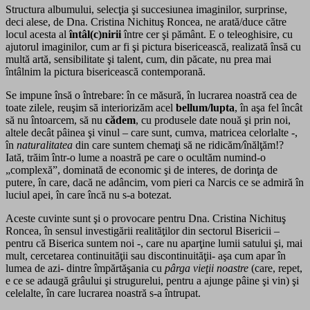
Structura albumului, selecţia şi succesiunea imaginilor, surprinse,
deci alese, de Dna. Cristina Nichituş Roncea, ne arată/duce către
locul acesta al
întâl(c)nirii
între cer şi pământ. E o teleoghisire, cu
ajutorul imaginilor, cum ar fi şi pictura bisericească, realizată însă cu
multă artă, sensibilitate şi talent, cum, din păcate, nu prea mai
întâlnim la pictura bisericească contemporană.
Se impune însă o întrebare: în ce măsură, în lucrarea noastră cea de
toate zilele, reuşim să interiorizăm acel
bellum/lupta
, în aşa fel încât
să nu întoarcem, să nu
cădem
, cu produsele date nouă şi prin noi,
altele decât pâinea şi vinul – care sunt, cumva, matricea celorlalte -,
în
naturalitatea
din care suntem chemaţi să ne ridicăm/înălţăm!?
Iată, trăim într-o lume a noastră pe care o ocultăm numind-o
„complexă”, dominată de economic şi de interes, de dorinţa de
putere, în care, dacă ne adâncim, vom pieri ca Narcis ce se admiră în
luciul apei, în care încă nu s-a botezat.
Aceste cuvinte sunt şi o provocare pentru Dna. Cristina Nichituş
Roncea, în sensul investigării realităţilor din sectorul Bisericii –
pentru că Biserica suntem noi -, care nu aparţine lumii satului şi, mai
mult, cercetarea continuităţii sau discontinuităţii- aşa cum apar în
lumea de azi- dintre împărtăşania cu
pârga vieţii noastre
(care, repet,
e ce se adaugă grâului şi strugurelui, pentru a ajunge pâine şi vin) şi
celelalte, în care lucrarea noastră s-a întrupat.