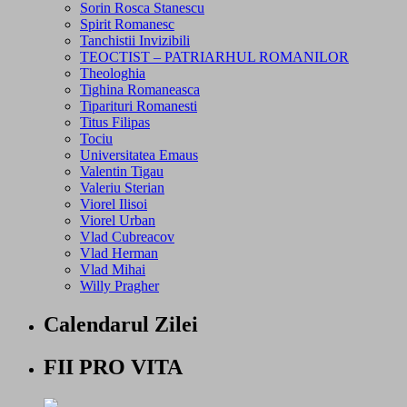
Sorin Rosca Stanescu
Spirit Romanesc
Tanchistii Invizibili
TEOCTIST – PATRIARHUL ROMANILOR
Theologhia
Tighina Romaneasca
Tiparituri Romanesti
Titus Filipas
Tociu
Universitatea Emaus
Valentin Tigau
Valeriu Sterian
Viorel Ilisoi
Viorel Urban
Vlad Cubreacov
Vlad Herman
Vlad Mihai
Willy Pragher
Calendarul Zilei
FII PRO VITA