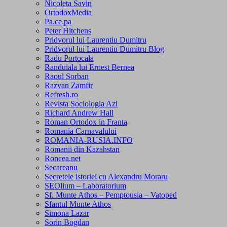
Nicoleta Savin
OrtodoxMedia
Pa.ce.pa
Peter Hitchens
Pridvorul lui Laurentiu Dumitru
Pridvorul lui Laurentiu Dumitru Blog
Radu Portocala
Randuiala lui Ernest Bernea
Raoul Sorban
Razvan Zamfir
Refresh.ro
Revista Sociologia Azi
Richard Andrew Hall
Roman Ortodox in Franta
Romania Carnavalului
ROMANIA-RUSIA.INFO
Romanii din Kazahstan
Roncea.net
Secareanu
Secretele istoriei cu Alexandru Moraru
SEOlium – Laboratorium
Sf. Munte Athos – Pemptousia – Vatoped
Sfantul Munte Athos
Simona Lazar
Sorin Bogdan