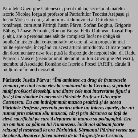
Părintele Gheorghe Cotenescu, preot militar, secretar al marelui
istoric Nicolae Iorga şi profesor al Patriarhilor Teoctist Arăpaşu şi
Iustin Moisescu dar şi al unor mari duhovnici ai Ortodoxiei
româneşti, cum sunt Părinţii Justin Pârvu, Sofian Boghiu, Grigorie
Băbuş, Tănase Petroniu, Roman Braga, Felix Dubneac, Ioasaf Popa
şi alţii, are o personalitate atât de complexă încât ne obligă să
publicăm materialul comemorativ pe care ni l-am propus în mai
multe episoade, începând cu acest articol introductiv. O mare parte
din documentare ne-a fost pusă la dispoziţie de nepotul său, dl. Radu
Petrescu-Muscel (pseudonimul literar al lui Ion-Gheorghe Petrescu),
membru al Asociației Române de Istorie a Presei (ARIP), căruia îi
mulţumim în mod deosebit.
Părintele Justin Pârvu:
“Îmi amintesc cu drag de frumoasele
vremuri pe când eram elev la seminarul de la Cernica, şi printre
mulţi profesori deosebiţi, una dintre cele mai interesante figuri a
fost şi îmi rămâne în memorie Părintele Profesor Gheorghe
Cotenescu. Eu am îndrăgit mult muzica psaltică şi de aceea
Părintele Profesor prezenta pentru mine un interes aparte, dar nu
numai prin talentul său muzical, cât şi prin dăruirea sa faţă de
elevi, sacrificiul pe care îl depunea în munca sa pedagogică. Era
un om bun ca pâinea lui Dumnezeu, încât noi stăteam foarte
relaxaţi şi nestresaţi la ora Părintelui. Sărmanul Părinte venea aşa
de obosit, deoarece făcea naveta de la Târgovişte la Cernica,