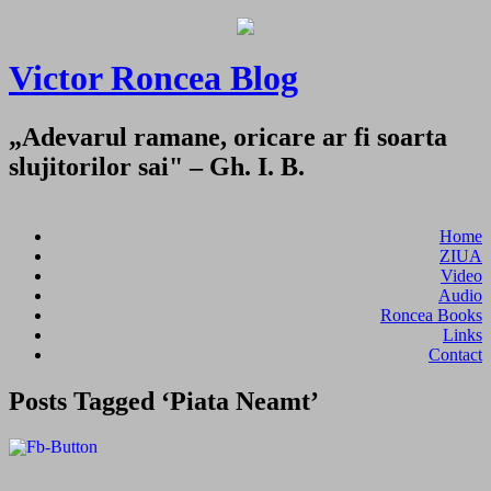
Victor Roncea Blog
„Adevarul ramane, oricare ar fi soarta
slujitorilor sai" – Gh. I. B.
Home
ZIUA
Video
Audio
Roncea Books
Links
Contact
Posts Tagged ‘Piata Neamt’