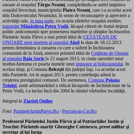
onoare al orașului
Târgu-Neamț
, completându-se astfel iniţiativa
oraşulul învecinat, municipiului
Piatra Neamţ
, care i-a acordat acest
titlu Duhovnicului Neamului, în semn de recunoaştere şi apreciere a
activităţii sale,
in luna iun
i
e,
cu ocazia zilelelor oraşului moldav,
transmite
Mănăstirea Petru Vodă
, lăcaşul ctitorit de fostul deţinut
politic anticomunist spre pomenirea martirilor şi sfinţilor închisorilor.
Părintele Justin Pârvu a mai primit titlul de
CETĂȚEAN DE
ONOARE post mortem al orașului
Aiud
la data de 18.12.2013
pentru demnitatea si onoarea cu care a suferit în închisoarea
comunistă de la Aiud
,
anterior primind titlul de
Cetăţean de Onoare
al oraşului
Baia Sprie
la 22 august 2013, in ciuda opozitiei unui
institut-fantoma ce poarta numele unui
impostor al holocaustului
. In
acelasi timp, şi Comuna
Belceşti
din judeţul Iaşi, i-a acordat acest
titlu Parintele, tot in august 2013, pentru contribuţia adusă la
creşterea prestigiului comunei. De asemenea,
Comuna
Poiana
Teiului
, unde arhimandritul a ridicat lăcaşurile de închinăciune de la
Petru Vodă, l-a inclus încă din 2004 în rândul vârfurilor localităţii.
Integral la
Ziaristi Online
Foto:
ParinteleJustinParvu.Ro
/
Precum-in-Cer.Ro
Profesorul Părintelui Justin Pârvu şi al Patriarhilor Iustin şi
Teoctist: Părintele-martir Gheorghe Cotenescu, preot militar şi
secretar al lui Iorga