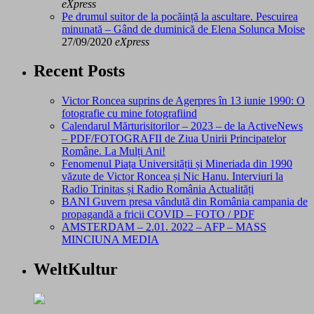
eXpress
Pe drumul suitor de la pocăință la ascultare. Pescuirea
minunată – Gând de duminică de Elena Solunca Moise
27/09/2020
eXpress
Recent Posts
Victor Roncea suprins de Agerpres în 13 iunie 1990: O
fotografie cu mine fotografiind
Calendarul Mărturisitorilor – 2023 – de la ActiveNews
– PDF/FOTOGRAFII de Ziua Unirii Principatelor
Române. La Mulți Ani!
Fenomenul Piața Universității și Mineriada din 1990
văzute de Victor Roncea și Nic Hanu. Interviuri la
Radio Trinitas și Radio România Actualități
BANI Guvern presa vândută din România campania de
propagandă a fricii COVID – FOTO / PDF
AMSTERDAM – 2.01. 2022 – AFP – MASS
MINCIUNA MEDIA
WeltKultur