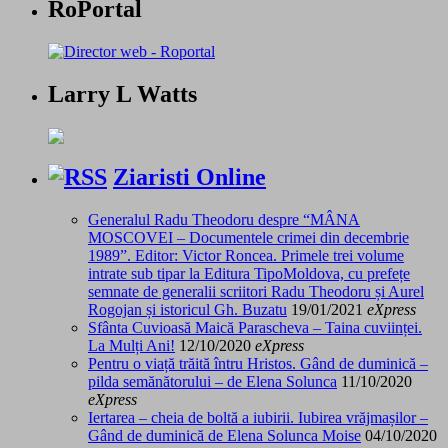
RoPortal
Larry L Watts
Ziaristi Online
Generalul Radu Theodoru despre “MÂNA
MOSCOVEI – Documentele crimei din decembrie
1989”. Editor: Victor Roncea. Primele trei volume
intrate sub tipar la Editura TipoMoldova, cu prefețe
semnate de generalii scriitori Radu Theodoru și Aurel
Rogojan și istoricul Gh. Buzatu
19/01/2021
eXpress
Sfânta Cuvioasă Maică Parascheva – Taina cuviinței.
La Mulți Ani!
12/10/2020
eXpress
Pentru o viață trăită întru Hristos. Gând de duminică –
pilda semănătorului – de Elena Solunca
11/10/2020
eXpress
Iertarea – cheia de boltă a iubirii. Iubirea vrăjmașilor –
Gând de duminică de Elena Solunca Moise
04/10/2020