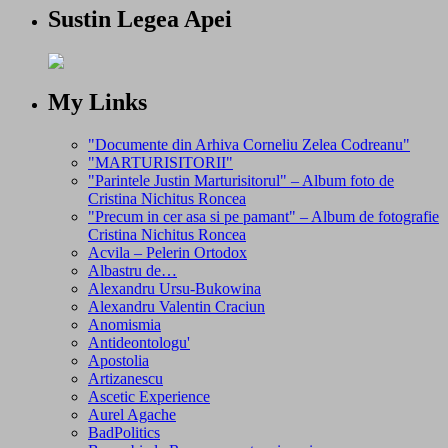
Sustin Legea Apei
My Links
"Documente din Arhiva Corneliu Zelea Codreanu"
"MARTURISITORII"
"Parintele Justin Marturisitorul" – Album foto de
Cristina Nichitus Roncea
"Precum in cer asa si pe pamant" – Album de fotografie
Cristina Nichitus Roncea
Acvila – Pelerin Ortodox
Albastru de…
Alexandru Ursu-Bukowina
Alexandru Valentin Craciun
Anomismia
Antideontologu'
Apostolia
Artizanescu
Ascetic Experience
Aurel Agache
BadPolitics