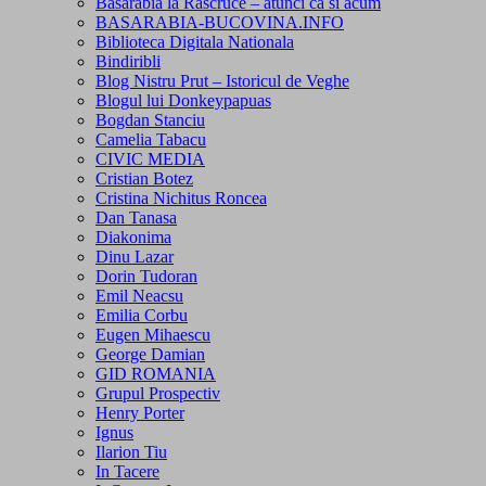
Basarabia la Rascruce – atunci ca si acum
BASARABIA-BUCOVINA.INFO
Biblioteca Digitala Nationala
Bindiribli
Blog Nistru Prut – Istoricul de Veghe
Blogul lui Donkeypapuas
Bogdan Stanciu
Camelia Tabacu
CIVIC MEDIA
Cristian Botez
Cristina Nichitus Roncea
Dan Tanasa
Diakonima
Dinu Lazar
Dorin Tudoran
Emil Neacsu
Emilia Corbu
Eugen Mihaescu
George Damian
GID ROMANIA
Grupul Prospectiv
Henry Porter
Ignus
Ilarion Tiu
In Tacere