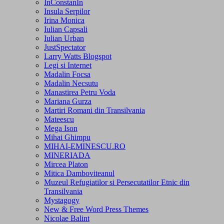
InConstanIn
Insula Serpilor
Irina Monica
Iulian Capsali
Iulian Urban
JustSpectator
Larry Watts Blogspot
Legi si Internet
Madalin Focsa
Madalin Necsutu
Manastirea Petru Voda
Mariana Gurza
Martiri Romani din Transilvania
Mateescu
Mega Ison
Mihai Ghimpu
MIHAI-EMINESCU.RO
MINERIADA
Mircea Platon
Mitica Damboviteanul
Muzeul Refugiatilor si Persecutatilor Etnic din
Transilvania
Mystagogy
New & Free Word Press Themes
Nicolae Balint