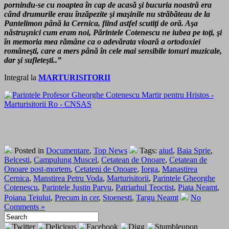
pornindu-se cu noaptea în cap de acasă şi bucuria noastră era
când drumurile erau înzăpezite şi maşinile nu străbăteau de la
Pantelimon până la Cernica, fiind astfel scutiţi de oră. Aşa
năstruşnici cum eram noi, Părintele Cotenescu ne iubea pe toţi, şi
în memoria mea rămâne ca o adevărata vioară a ortodoxiei
româneşti, care a mers până în cele mai sensibile tonuri muzicale,
dar şi sufleteşti..”
Integral la
MARTURISITORII
Posted in
Documentare
,
Top News
Tags:
aiud
,
Baia Sprie
,
Belcesti
,
Campulung Muscel
,
Cetatean de Onoare
,
Cetatean de
Onoare post-mortem
,
Cetateni de Onoare
,
Iorga
,
Manastirea
Cernica
,
Manstirea Petru Voda
,
Marturisitorii
,
Parintele Gheorghe
Cotenescu
,
Parintele Justin Parvu
,
Patriarhul Teoctist
,
Piata Neamt
,
Poiana Teiului
,
Precum in cer
,
Stoenesti
,
Targu Neamt
No
Comments »