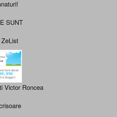
naturi!
NE SUNT
 ZeList
ti Victor Roncea
crisoare