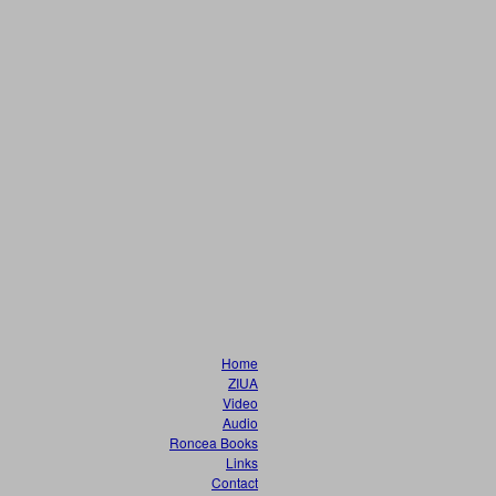
Home
ZIUA
Video
Audio
Roncea Books
Links
Contact