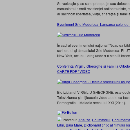
Se vorbeşte şi se scrie prea puţin sau deloc
comunismul : eroii rezistenţei anticomuniste, m
ar sacrificat libertatea, viaţa, tinereţea şi famil
Eveniment Grid Modorcea: Lansarea celei de-a
În cadrul evenimentului naţional “Noaptea biblio
scriitorului şi cineastului Grid Modorcea: PLUTA
New York, actualul oraş unde s-a stabilit împre
Conferinta Virgiliu Gheorghe si Familia Ortodox
CARTE PDF / VIDEO
Biofizicianul VIRGILIU GHEORGHE, este doctor în 
Televiziunea şi mijloacele video-audio ca fact
Pornografia – Maladia secolului XXI (2011).
Posted in
Analize
,
Colimatorul
,
Documenta
Libri
,
Baia Mare
,
Dictionarul critic al filmulu