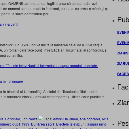
 despre OAMENII care ne-au dat legitimitatea să condamnăm azi
ii de oameni care au murit în închisori, au luptat cu arma-n mână şi şi-
ia pentru a salva demnitatea ţării.
Publ
 77-a carti!
EVENI
EVENI
tecilor”, Ed. Axis Libri vă invită la lansarea celei de a 77-a cărţi a
, un roman care face punţi între Bădălan, locul natal al scriitorului, şi
ZIARIS
ună cu familia.
ZIARU
a: Efectele televiziunii si internetului asupra sanatatii mentale.
FACE
Fac
bioetică al Universităţii Aristotel din Tesalonic (titlul lucrării:
ori în formarea etosului omului contemporan). Ultima carte publicată:
Ziar
re
,
Editoriale
,
Top News
Tags:
Amorul la Binea
,
ana ogoranu
,
Axis
Pes
i românesc după 1989
,
Dunărea sacră
,
Efectele televiziunii asupra mintii