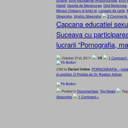
umane
,
Eroii Rezistentei Anticomuniste
,
Eroii
Galati
,
Gazeta de Maramures
,
Grid Modorcea
Mircea Ciobanu şi furtul ei
,
Lansare de carte
,
Gheorghe
,
Virgiliu Gheorghe
2 Comments
Capcana educatiei sexua
Suceava cu participarea 
lucrarii “Pornografia, m
October 21st, 2011
VR
1 Comment 
Cititi la
Ziaristi Online
:
PORNOGRAFIA – maladia 
si copiiilor. O Prefata de Dr. Restian Adrian
Posted in
Documentare
,
Top News
Tag
Gheorghe
1 Comment »