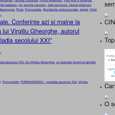
 Romaniei
,
Familia Ortodoxa
,
Filmul American
,
Fine Arts in America
,
sem
,
ilie badescu
,
ion gavrila ogoranu
,
Jaful secolului. Opera pictorului
Maramures
,
Pluta
,
Pornografia
,
Rezistenta anticomunista
,
sighet
,
Virgil
 »
le. Conferinte azi si maine la
CI
lui Virgiliu Gheorghe, autorul
Top
aladia secolului XXI”
»
secolului XXI. De Virgiliu Gheorghe, un aparator smerit al familiei
s:
Pornografia
,
PORNOGRAFIA – maladia secolului XXI
,
Virigliu
Car
O s