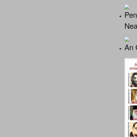
Pen
Nea
An 