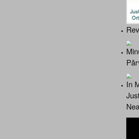
Rev
Minu
Pâr
In 
Jus
Nea