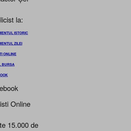
icist la:
MENTUL ISTORIC
MENTUL ZILEI
TI ONLINE
L BURSA
BOOK
ebook
isti Online
te 15.000 de