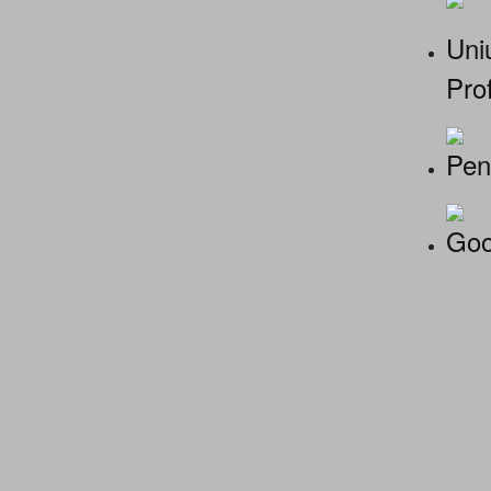
Uniu
Prof
Pen
Goo