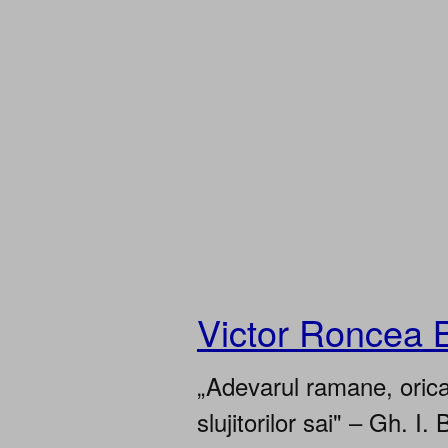
Victor Roncea 
„Adevarul ramane, oricar
slujitorilor sai" – Gh. I. 