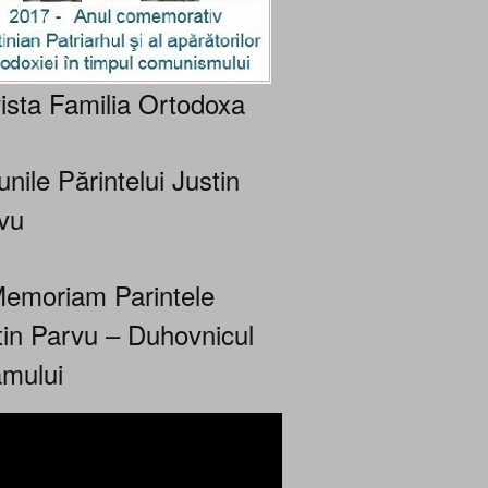
ista Familia Ortodoxa
nile Părintelui Justin
vu
Memoriam Parintele
tin Parvu – Duhovnicul
mului