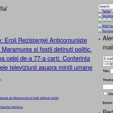
ia’
Aler
 Eroii Rezistenţei Anticomuniste
mai
Maramures si fostii detinuti politic.
 celei de-a 77-a carti. Conferinta
ele televiziunii asupra mintii umane
Title:
»
Thanks
Dis
azeta de Maramures si fostii detinuti politic
Button 
Red