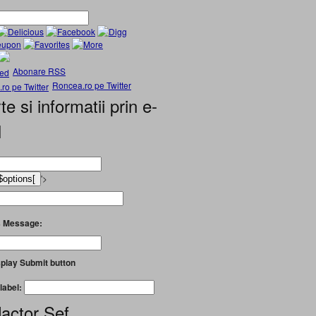
Abonare RSS
Roncea.ro pe Twitter
te si informatii prin e-
l
'>
 Message:
play Submit button
label:
actor Șef