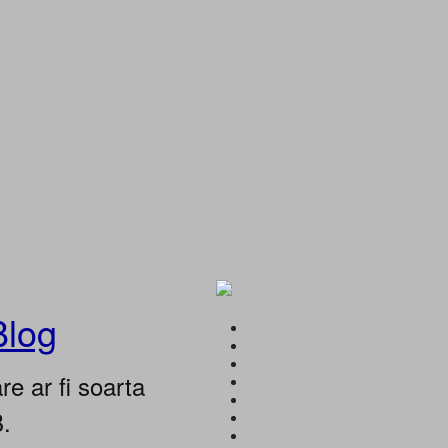
Blog
e ar fi soarta
B.