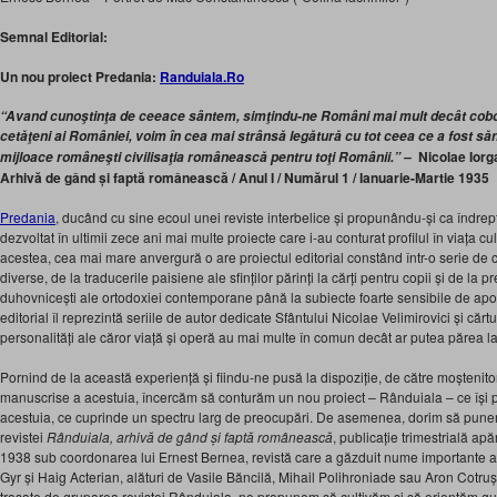
Semnal Editorial:
Un nou proiect Predania:
Randuiala.Ro
“Avand cunoştinţa de ceeace sântem, simţindu-ne Români mai mult decât cobor
cetăţeni ai României, voim în cea mai strânsă legătură cu tot ceea ce a fost săn
Nicolae Iorg
mijloace româneşti civilisaţia românească pentru toţi Românii.” –
Arhivă de gând și faptă românească / Anul I / Numărul 1 / Ianuarie-Martie 1935
Predania
, ducând cu sine ecoul unei reviste interbelice și propunându-și ca îndrept
dezvoltat în ultimii zece ani mai multe proiecte care i-au conturat profilul în viața 
acestea, cea mai mare anvergură o are proiectul editorial constând într-o serie de c
diverse, de la traducerile paisiene ale sfinților părinți la cărți pentru copii și de la 
duhovnicești ale ortodoxiei contemporane până la subiecte foarte sensibile de ap
editorial îl reprezintă seriile de autor dedicate Sfântului Nicolae Velimirovici și cărt
personalități ale căror viață și operă au mai multe în comun decât ar putea părea l
Pornind de la această experiență și fiindu-ne pusă la dispoziție, de către moștenitor
manuscrise a acestuia, încercăm să conturăm un nou proiect – Rânduiala – ce își 
acestuia, ce cuprinde un spectru larg de preocupări. De asemenea, dorim să punem 
revistei
Rânduiala, arhivă de gând și faptă românească
, publicație trimestrială apă
1938 sub coordonarea lui Ernest Bernea, revistă care a găzduit nume importante a
Gyr și Haig Acterian, alături de Vasile Băncilă, Mihail Polihroniade sau Aron Cotruș. Î
trasate de gruparea revistei Rânduiala, ne propunem să cultivăm și să orientăm gust