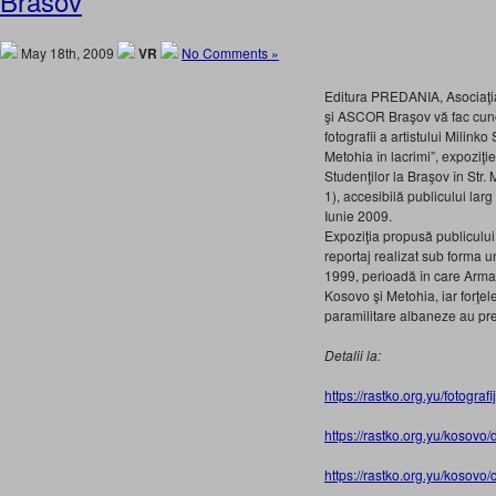
Brasov
May 18th, 2009
VR
No Comments »
Editura PREDANIA, Asociaţia 
şi ASCOR Braşov vă fac cun
fotografii a artistului Milinko
Metohia în lacrimi”, expoziţ
Studenţilor la Braşov în Str.
1), accesibilă publicului lar
Iunie 2009.
Expoziţia propusă publicului
reportaj realizat sub forma un
1999, perioadă în care Armat
Kosovo şi Metohia, iar forţel
paramilitare albaneze au prel
Detalii la:
https://rastko.org.yu/fotografi
https://rastko.org.yu/kosovo
https://rastko.org.yu/kosovo/c