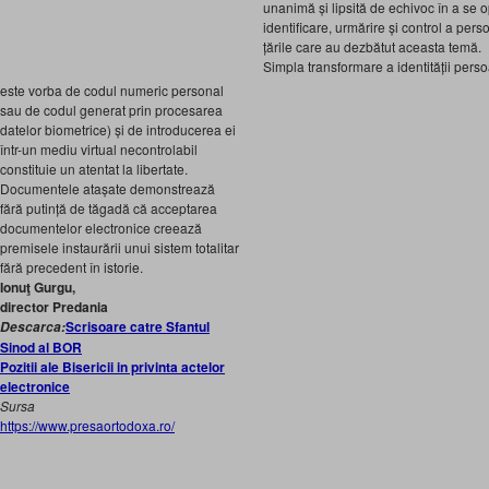
unanimă și lipsită de echivoc în a se 
identificare, urmărire și control a per
țările care au dezbătut aceasta temă.
Simpla transformare a identității perso
este vorba de codul numeric personal
sau de codul generat prin procesarea
datelor biometrice) și de introducerea ei
într-un mediu virtual necontrolabil
constituie un atentat la libertate.
Documentele atașate demonstrează
fără putință de tăgadă că acceptarea
documentelor electronice creează
premisele instaurării unui sistem totalitar
fără precedent în istorie.
Ionuţ Gurgu,
director Predania
Scrisoare catre Sfantul
Descarca:
Sinod al BOR
Pozitii ale Bisericii in privinta actelor
electronice
Sursa
https://www.presaortodoxa.ro/