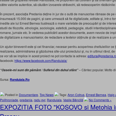
către valorile autentice, să căutăm izvoarele străvechi, să redescoperim rădăcinile cu
În prezent, asociația Predania deține în jur de o sută de manuscrise rămase de pe 
însumează 15.000 de pagini, și care urmează să fie digitalizate, editate și, într-o fo
inedite ale lui Ernest Bernea ilustrează o mare varietate de preocupări și de intere
studii de filozofie, etnologie, sociologie, estetică, pedagogie, studii interdisciplinar
romane, jurnale etc. În vederea publicării acestor documente, avem nevoie de impl
de digitalizare a manuscriselor, de redactare a textelor obținute și de realizare a unor
Un ajutor binevenit este și cel financiar, necesar pentru acoperirea cheltuielilor ce
realizarea, administrarea și găzduirea site-ului proiectului și, nu în ultimul rând, de 
ce vor să se implice în acest proiect ne pot contacta la adresa:
editura@predania.r
facebook:
https://www.
facebook.com/Randuiala/
– Cântec popular. Motto d
“Oasele-mi sunt din pământ / Sufletul din duhul sfânt”
Sursa:
Randuiala.Ro
Posted in
Documentare
,
Top News
Tags:
Aron Cotrus
,
Ernest Bernea
,
Haig 
Polihroniade
,
predania
,
radu gyr
,
Randuiala
,
Vasile Băncilă
No Comments »
EXPOZITIA FOTO "KOSOVO si Metohia in 