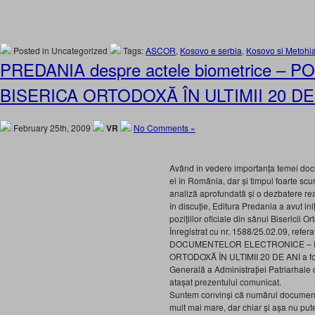
Posted in Uncategorized
Tags:
ASCOR
,
Kosovo e serbia
,
Kosovo si Metohi
PREDANIA despre actele biometrice – PO
BISERICA ORTODOXĂ ÎN ULTIMII 20 DE
February 25th, 2009
VR
No Comments »
Având în vedere importanța temei doc
ei în România, dar și timpul foarte scur
analiză aprofundată și o dezbatere re
în discuție, Editura Predania a avut ini
pozițiilor oficiale din sânul Bisericii O
Înregistrat cu nr. 1588/25.02.09, refer
DOCUMENTELOR ELECTRONICE – PO
ORTODOXĂ ÎN ULTIMII 20 DE ANI a fos
Generală a Administrației Patriarhale
atașat prezentului comunicat.
Suntem convinși că numărul documentelo
mult mai mare, dar chiar și așa nu pu