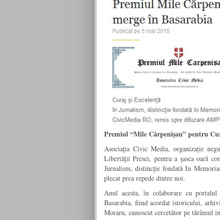
Premiul “Mile Cărpenişan” pentru Cura
Asociaţia Civic Media, organizaţie negu
Libertăţii Presei, pentru a şasea oară c
Jurnalism, distincţie fondată In Memoria
plecat prea repede dintre noi.
Anul acesta, în colaborare cu portalu
Basarabia, fiind acordat istoricului, arhi
Moraru, cunoscut cercetător pe tărâmul inf