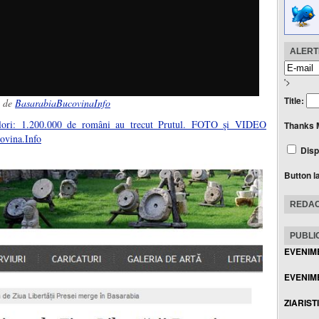
ALERTE
'>
Title:
de
BasarabiaBucovinaInfo
lori: 1.200.000 de români au trecut Prutul. FOTO şi VIDEO
Thanks 
vina.Info
Disp
Button l
REDAC
PUBLIC
EVENIM
EVENIME
ZIARIST