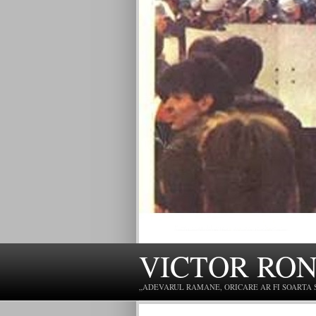
VICTOR RO
„ADEVARUL RAMANE, ORICARE AR FI SOARTA SLU