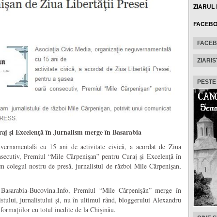
ZIARUL
FACEB
FACE
ZIARIS
PESTE
j şi Excelenţă în Jurnalism merge în Basarabia
vernamentală cu 15 ani de activitate civică, a acordat de Ziua
onsecutiv, Premiul “Mile Cărpenişan” pentru Curaj şi Excelenţă în
m colegul nostru de presă, jurnalistul de război Mile Cărpenişan,
l Basarabia-Bucovina.Info, Premiul “Mile Cărpenişăn” merge în
vistului, jurnalistului şi, nu în ultimul rând, bloggerului Alexandru
ormaţiilor cu totul inedite de la Chişinău.