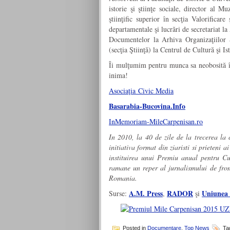
istorie şi ştiinţe sociale, director al M
ştiinţific superior în secţia Valorificar
departamentale şi lucrări de secretariat l
Documentelor la Arhiva Organizaţiilor S
(secţia Ştiinţă) la Centrul de Cultură şi I
Îi mulţumim pentru munca sa neobosită în 
inima!
Asociaţia Civic Media
Basarabia-Bucovina.Info
InMemoriam-MileCarpenisan.ro
In 2010, la 40 de zile de la trecerea la 
initiativa format din ziaristi si prieteni
instituirea unui Premiu anual pentru Cu
ramane un reper al jurnalismului de front
Romania.
A.M. Press
RADOR
Uniunea 
Surse:
,
şi
Posted in
Documentare
,
Top News
Ta