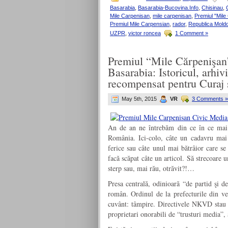
Basarabia
,
Basarabia-Bucovina.Info
,
Chisinau
,
Mile Carpenisan
,
mile carpenisan
,
Premiul "Mile
Premiul Mile Carpensian
,
rador
,
Republica Mold
UZPR
,
victor roncea
1 Comment »
Premiul “Mile Cărpenişan”
Basarabia: Istoricul, arhiv
recompensat pentru Curaj ş
May 5th, 2015
VR
3 Comments »
An de an ne întrebăm din ce în ce mai n
România. Ici-colo, câte un cadavru mai 
ferice sau câte unul mai bătrâior care se
facă scăpat câte un articol. Să strecoare
sterp sau, mai rău, otrăvit?!…
Presa centrală, odinioară “de partid şi de
român. Ordinul de la prefecturile din vest
cuvânt: tâmpire. Directivele NKVD stau c
proprietari onorabili de “trusturi media”,