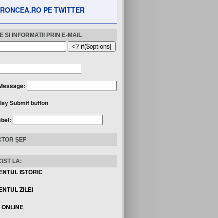
RONCEA.RO PE TWITTER
 SI INFORMATII PRIN E-MAIL
Message:
lay Submit button
abel:
TOR ȘEF
IST LA:
ENTUL ISTORIC
NTUL ZILEI
I ONLINE