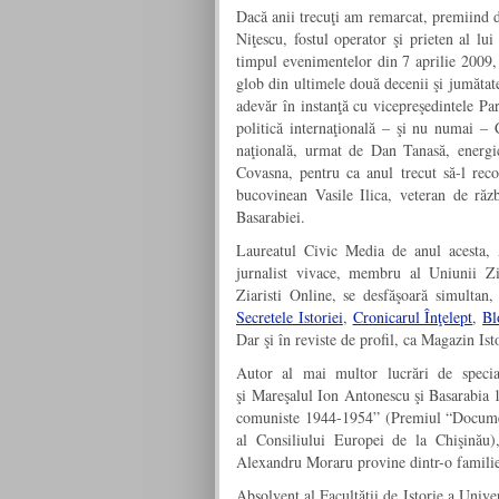
Dacă anii trecuţi am remarcat, premiind d
Niţescu, fostul operator şi prieten al lu
timpul evenimentelor din 7 aprilie 2009, 
glob din ultimele două decenii şi jumătate
adevăr în instanţă cu vicepreşedintele Pa
politică internaţională – şi nu numai –
naţională, urmat de Dan Tanasă, energic
Covasna, pentru ca anul trecut să-l reco
bucovinean Vasile Ilica, veteran de răz
Basarabiei.
Laureatul Civic Media de anul acesta, A
jurnalist vivace, membru al Uniunii Zia
Ziaristi Online, se desfăşoară simultan
Secretele Istoriei
,
Cronicarul Înţelept
,
Bl
Dar şi în reviste de profil, ca Magazin Isto
Autor al mai multor lucrări de specia
şi Mareşalul Ion Antonescu şi Basarabia 1
comuniste 1944-1954” (Premiul “Document
al Consiliului Europei de la Chişinău),
Alexandru Moraru provine dintr-o familie 
Absolvent al Facultăţii de Istorie a Univ