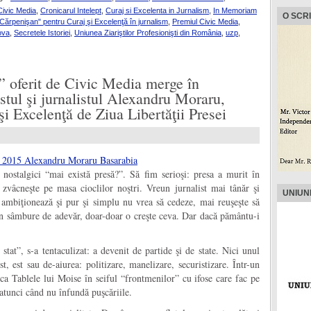
Civic Media
,
Cronicarul Intelept
,
Curaj si Excelenta in Jurnalism
,
In Memoriam
O SCR
 Cărpenişan" pentru Curaj şi Excelenţă în jurnalism
,
Premiul Civic Media
,
ova
,
Secretele Istoriei
,
Uniunea Ziariştilor Profesionişti din România
,
uzp
,
 oferit de Civic Media merge în
istul şi jurnalistul Alexandru Moraru,
i Excelenţă de Ziua Libertăţii Presei
ostalgici “mai există presă?”. Să fim serioşi: presa a murit în
zvâcneşte pe masa cioclilor noştri. Vreun jurnalist mai tânăr şi
UNIUN
 ambiţionează şi pur şi simplu nu vrea să cedeze, mai reuşeşte să
 un sâmbure de adevăr, doar-doar o creşte ceva. Dar dacă pământu-i
 stat”, s-a tentaculizat: a devenit de partide şi de state. Nici unul
, est sau de-aiurea: politizare, manelizare, securistizare. Într-un
a Tablele lui Moise în seiful “frontmenilor” cu ifose care fac pe
 atunci când nu înfundă puşcăriile.