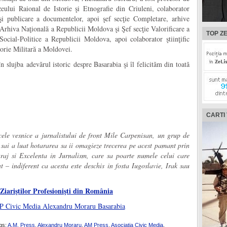
uzeului Raional de Istorie şi Etnografie din Criuleni, colaborator
e şi publicare a documentelor, apoi şef secţie Completare, arhive
a Arhiva Naţională a Republicii Moldova şi Şef secţie Valorificare a
TOP ZE
ocial-Politice a Republicii Moldova, apoi colaborator ştiinţific
storie Militară a Moldovei.
slujba adevărul istoric despre Basarabia şi îl felicităm din toată
CARTI
cele vesnice a jurnalistului de front Mile Carpenisan, un grup de
 ai sai a luat hotararea sa ii omagieze trecerea pe acest pamant prin
raj si Excelenta in Jurnalism, care sa poarte numele celui care
 – indiferent ca acesta este deschis in fosta Iugoslavie, Irak sau
Ziariştilor Profesionişti din România
gs:
A.M. Press
,
Alexandru Moraru
,
AM Press
,
Asociatia Civic Media
,