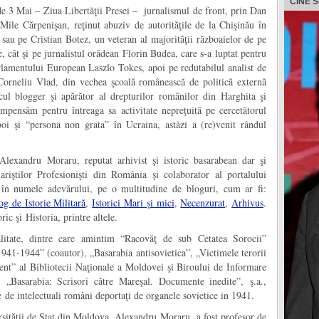
CINE 
e 3 Mai – Ziua Libertăţii Presei – jurnalismul de front, prin Dan
i Mile Cărpenişan, reţinut abuziv de autorităţile de la Chişinău în
sau pe Cristian Botez, un veteran al majorităţii războaielor de pe
, cât şi pe jurnalistul orădean Florin Budea, care s-a luptat pentru
rlamentului European Laszlo Tokes, apoi pe redutabilul analist de
 Corneliu Vlad, din vechea şcoală românească de politică externă
ul blogger şi apărător al drepturilor românilor din Harghita şi
mpensăm pentru întreaga sa activitate nepreţuită pe cercetătorul
boi şi “persona non grata” în Ucraina, astăzi a (re)venit rândul
lexandru Moraru, reputat arhivist şi istoric basarabean dar şi
riştilor Profesionişti din România şi colaborator al portalului
, în numele adevărului, pe o multitudine de bloguri, cum ar fi:
og de Istorie Militară
,
Istorici Mari şi mici
,
Necenzurat
,
Arhivus
.
ric şi Historia, printre altele.
litate, dintre care amintim “Racovăţ de sub Cetatea Sorocii”
941-1944” (coautor), „Basarabia antisovietica”, „Victimele terorii
” al Bibliotecii Naţionale a Moldovei şi Biroului de Informare
 „Basarabia: Scrisori către Mareşal. Documente inedite”, ş.a.,
de intelectuali români deportaţi de organele sovietice in 1941.
ersităţii de Stat din Moldova, Alexandru Moraru, a fost profesor de