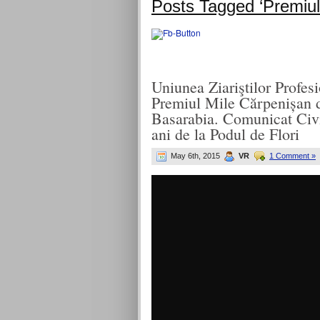
Posts Tagged ‘Premiul
Uniunea Ziariştilor Profes
Premiul Mile Cărpenișan d
Basarabia. Comunicat Ci
ani de la Podul de Flori
May 6th, 2015
VR
1 Comment »