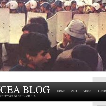
NCEA BLOG
HOME
ZIUA
VIDEO
AUDI
JITORILOR SAI" – GH. I. B.
CONTACT