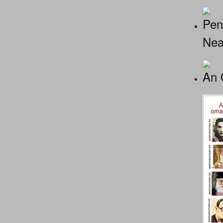
Pen
Nea
An 