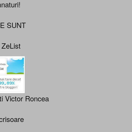
naturi!
NE SUNT
 ZeList
ti Victor Roncea
crisoare