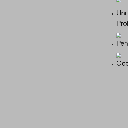
Uniu
Prof
Pen
Goo