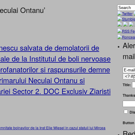
eculai Ontanu’
Aler
anescu salvata de demolatorii de
mai
nale de la Institutul de boli nervoase
rofanatorilor si raspunsurile demne
rimarului Neculai Ontanu si
Title:
ariei Sector 2. DOC Exclusiv Ziaristi
Thanks
Dis
Button 
Red