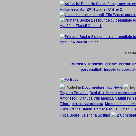
Documen
Mircea Vulcanescu aparat! Primarul Ne
personalitati, impotriva aberatiil
Posted in
Documentare
,
Top News
Tag
Bogdan Parvanu
,
Bustul lui Mircea Vulcanesc
Antonescu
,
Mariuca Vulcanescu
,
Martirii inch
Eliade
,
mircea vulcanescu
,
Monumentul lui Mi
Piata Sfantul Stefan
,
Primar Neculai Ontanu
,
S
Popa Soare
,
Valentina Bostina
2 Comment