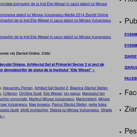
Publ
EVENI
EVENI
te via Ziaristi Online. Cititi:
ZIARIS
culai Ontanu, Arhitectul Sef al Primariei Sector 2 si zeci de
ZIARU
or demolatorilor de statui de la Institutul “Elie Wiesel” »
FACE
s:
Alexandru Florian
,
Arhitect Sef Sector 2
,
Biserica Sfantul Stefan
,
Fac
u
,
Criterion
,
Dimitrie Gusti
,
Elie Wiesel
,
ion papuc
,
Maresalul Ion
isorilor comuniste
,
Martirul Mircea Vulcanescu
,
Marturisitorii
,
Mircea
rcea Vulcanescu
,
Nae Ionescu
,
Parcul Sfantul Stefan
,
petre tutea
,
Ziar
coala Gusti
,
sfintii inchisorilor
,
Statuia lui Mircea Vulcanescu
,
Strada
s »
Pes