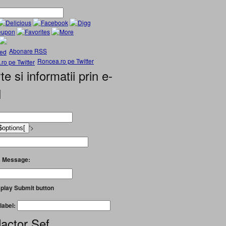
Abonare RSS
Roncea.ro pe Twitter
te si informatii prin e-
l
'>
 Message:
play Submit button
label:
actor Șef