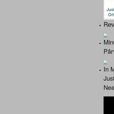
Rev
Minu
Pâr
In 
Jus
Nea