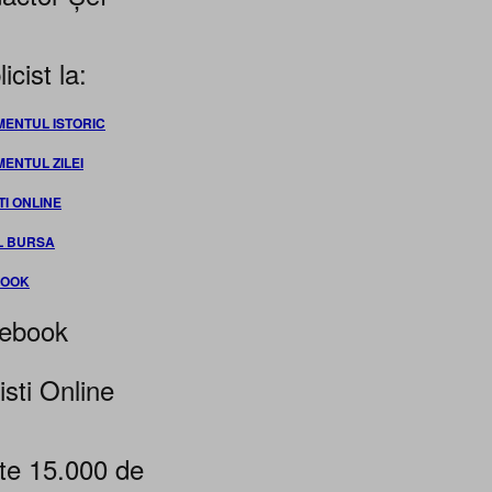
icist la:
MENTUL ISTORIC
MENTUL ZILEI
TI ONLINE
L BURSA
BOOK
ebook
isti Online
te 15.000 de