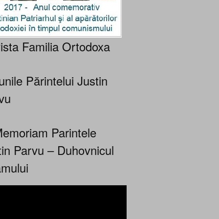
ista Familia Ortodoxa
nile Părintelui Justin
vu
Memoriam Parintele
tin Parvu – Duhovnicul
mului