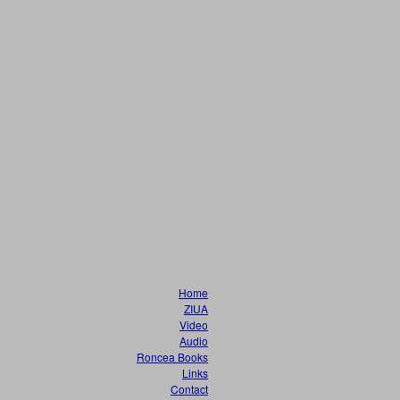
Home
ZIUA
Video
Audio
Roncea Books
Links
Contact