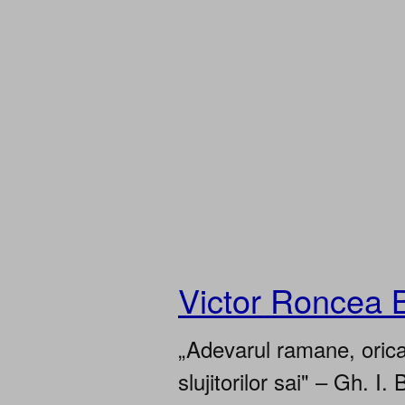
Victor Roncea 
„Adevarul ramane, oricar
slujitorilor sai" – Gh. I. 