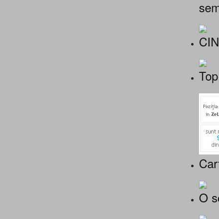
sem
CI
Top
Car
O s