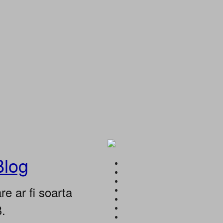
Blog
e ar fi soarta
B.