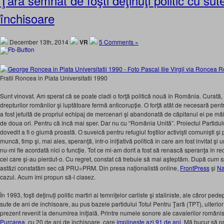
Ţară semnat de foşti deţinuţi politic cu sut
închisoare
December 13th, 2014
VR
5 Comments »
Fratii Roncea in Piata Universitatii 1990
Sunt vinovat. Am sperat că se poate cladi o forţă politică nouă în România. Curată,
drepturilor românilor şi luptătoare fermă anticorupţie. O forţă atât de necesară pentr
a fost jefuită de propriul echipaj de mercenari şi abandonată de căpitanul ei pe mâin
de doua ori. Pentru că încă mai sper. Dar nu cu “România Unită”. Proiectul Partid
dovedit a fi o glumă proastă. O suveică pentru refugiul foştilor activişti comunişti şi
muncă, timp şi, mai ales, speranţă, într-o iniţiativă politică în care am fost invitat ş
nu-mi fie acordată nici o funcţie. Tot ce mi-am dorit a fost să renască speranţa în r
cei care şi-au pierdut-o. Cu regret, constat că trebuie să mai aşteptăm. După c
astăzi constatăm sec că PRU=PRM. Din presa naţionalistă online,
FrontPress
şi
N
cazul. Acum îmi propun să-l clasez.
În 1993, foşti deţinuţi politic martiri ai temniţelor carliste şi staliniste, ale căror
sute de ani de închisoare, au pus bazele partidului Totul Pentru Ţară (TPT), ulterior
prezent revenit la denumirea iniţială. Printre numele sonore ale cavalerilor români
Purcarea
, cu 20 de ani de închisoare, care
împlineşte azi 91 de ani
. Mă bucur să p