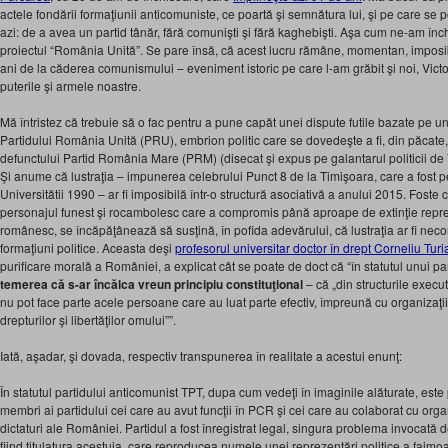
actele fondării formaţiunii anticomuniste, ce poartă şi semnătura lui, şi pe care se 
azi: de a avea un partid tânăr, fără comunişti şi fără kaghebişti. Aşa cum ne-am închi
proiectul “România Unită”. Se pare însă, că acest lucru rămâne, momentan, imposib
ani de la căderea comunismului – eveniment istoric pe care l-am grăbit şi noi, Vic
puterile şi armele noastre.
Mă întristez că trebuie să o fac pentru a pune capăt unei dispute futile bazate pe un
Partidului România Unită (PRU), embrion politic care se dovedeşte a fi, din păcate
defunctului Partid România Mare (PRM) (disecat şi expus pe galantarul politicii d
Şi anume că lustraţia – impunerea celebrului Punct 8 de la Timişoara, care a fost
Universitătii 1990 – ar fi imposibilă într-o structură asociativă a anului 2015. Foste 
personajul funest şi rocambolesc care a compromis până aproape de extinţie repr
românesc, se încăpăţânează să susţină, în pofida adevărului, că lustraţia ar fi necon
formaţiuni politice. Aceasta deşi
profesorul universitar doctor în drept Corneliu Tur
purificare morală a României, a explicat cât se poate de doct că “în statutul unui p
temerea că s-ar încălca vreun principiu constituţional
– că „din structurile execu
nu pot face parte acele persoane care au luat parte efectiv, împreună cu organizaţii a
drepturilor şi libertăţilor omului””.
Iată, aşadar, şi dovada, respectiv transpunerea în realitate a acestui enunţ:
În statutul partidului anticomunist TPT, dupa cum vedeţi în imaginile alăturate, este
membri ai partidului cei care au avut funcţii în PCR şi cei care au colaborat cu org
dictaturi ale României. Partidul a fost înregistrat legal, singura problema invocată
fiind titulatura acestuia, care reproducea numele unei reprezentări politice a faimo