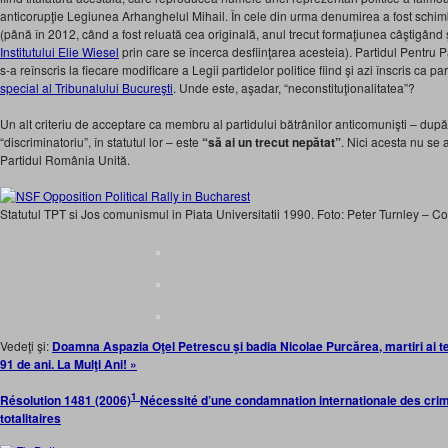
anticorupţie Legiunea Arhanghelul Mihail. În cele din urma denumirea a fost schimb
(până în 2012, când a fost reluată cea originală, anul trecut formaţiunea câştigând
Institutului Elie Wiesel
prin care se încerca desfiinţarea acesteia). Partidul Pentru Pa
s-a reînscris la fiecare modificare a Legii partidelor politice fiind şi azi înscris ca pa
special al Tribunalului Bucureşti
. Unde este, aşadar, “neconstituţionalitatea”?
Un alt criteriu de acceptare ca membru al partidului bătrânilor anticomunişti – după
“discriminatoriu”, în statutul lor – este
“să ai un trecut nepătat”
. Nici acesta nu se 
Partidul România Unită.
Statutul TPT si Jos comunismul in Piata Universitatii 1990. Foto: Peter Turnley – Co
Vedeţi şi:
Doamna Aspazia Oţel Petrescu şi badia Nicolae Purcărea, martiri ai te
91 de ani. La Mulţi Ani! »
1
Résolution 1481 (2006)
Nécessité d’une condamnation internationale des cr
totalitaires