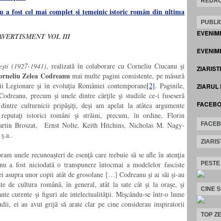
REDAC
u a fost cel mai complet şi temeinic istoric român din ultima
PUBLIC
EVENIM
AVERTISMENT VOL III
EVENIME
şti (1927-1941)
, realizată în colaborare cu Corneliu Ciucanu şi
ZIARIST
orneliu Zelea Codreanu
mai multe pagini consistente, pe măsură
ării Legionare şi în evoluţia României contemporane
[2]
. Paginile,
ZIARUL
 Codreanu, precum şi unele dintre cărţile şi studiile ce-i fuseseră
FACEB
dintre culturnicii pripăşiţi, deşi am apelat la atâtea argumente
 reputaţi istorici români şi străini, precum, în ordine, Florin
FACE
artin Broszat, Ernst Nolte, Keith Hitchins, Nicholas M. Nagy-
ş.a..
ZIARIS
ram unele recunoaşteri de esenţă care trebuie să se afle în atenţia
PESTE
nu a fost niciodată o transpunere întocmai a modelelor fasciste
a ei asupra unor copii atât de grosolane […] Codreanu şi ai săi şi-au
ate de cultura română, în general, atât la sate cât şi la oraşe, şi
CINE 
te curente şi figuri ale intelectualităţii. Mişcându-se într-o lume
dii, ei au avut grijă să arate clar pe cine considerau inspiratorii
TOP ZE