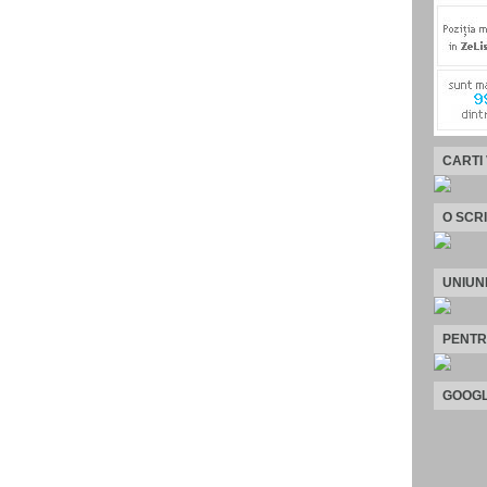
CARTI
O SCR
UNIUN
PENTR
GOOGL