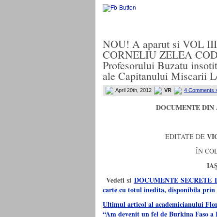
NOU! A aparut si VOL I
CORNELIU ZELEA CODRE
Profesorului Buzatu insotit
ale Capitanului Miscarii 
April 20th, 2012
VR
4 Comments 
DOCUMENTE DIN 
VI
EDITATE DE
ÎN CO
IAŞ
Vedeti si
DOCUMENTE SECRETE DI
carte cu totul inedita, disponibila pr
Ultimul articol al academicianului Flor
“Am devenit un fel de Burkina Faso a