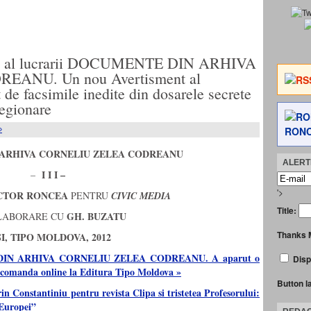
II al lucrarii DOCUMENTE DIN ARHIVA
ANU. Un nou Avertisment al
 de facsimile inedite din dosarele secrete
Legionare
RONC
»
ARHIVA CORNELIU ZELEA CODREANU
ALERTE
I I I –
–
'>
CTOR RONCEA
PENTRU
CIVIC MEDIA
Title:
GH. BUZATU
LABORARE CU
Thanks 
I,
TIPO MOLDOVA, 2012
N ARHIVA CORNELIU ZELEA CODREANU. A aparut o
Disp
in comanda online la Editura Tipo Moldova »
Button l
in Constantiniu pentru revista Clipa si tristetea Profesorului:
 Europei”