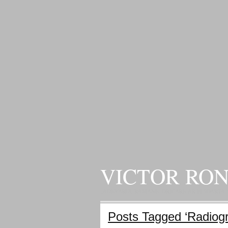
VICTOR RO
„ADEVARUL RAMANE, ORICARE AR FI SOARTA SLU
Posts Tagged ‘Radiogr