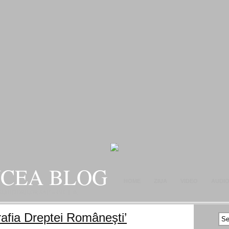
NCEA BLOG
HOME
ZIUA
VIDEO
AUDI
JITORILOR SAI" – GH. I. B.
CONTACT
afia Dreptei Româneşti’