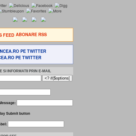
ABONARE RSS
EA.RO PE TWITTER
 SI INFORMATII PRIN E-MAIL
Message:
lay Submit button
abel: