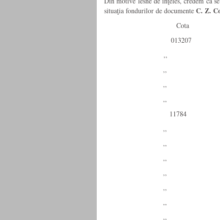
Din motive lesne de înţeles, credem că se 
C. Z. C
situaţia fondurilor de documente
Cota Dosa
01320
,, 
,, 
,, 
,, 
11784
,, 
,, 
,, 
,, 
,, 
,, 
,, 