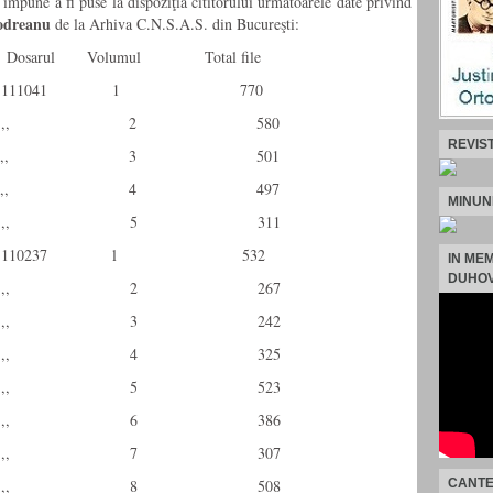
impune a fi puse la dispoziţia cititorului următoarele date privind
odreanu
de la Arhiva C.N.S.A.S. din Bucureşti:
rul Volumul Total file
7 111041 1 770
,, 2 580
REVIS
,, 3 501
,, 4 497
MINUN
,, 5 311
 110237 l 532
IN ME
DUHOV
,, 2 267
,, 3 242
,, 4 325
,, 5 523
,, 6 386
,, 7 307
CANTE
,, 8 508