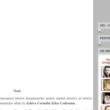
SRI – 
PENTR
AN OM
Notă
noaşterii tuturor documentelor pentru studiul obiectiv al istoriei
Arhiva Corneliu Zelea Codreanu
mentelor aflate în
.