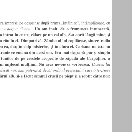
ra impresiilor desprinse după prima „întâlnire”, întâmplătoare, cu
Un om înalt, de o frumuseţe întunecată,
a aşternut tăcerea.
 intrat în curte, călare pe un cal alb. S-a oprit lângă mine, şi
rău în el. Dimpotrivă. Zâmbetul lui copilăresc, sincer, radia
cu ea, dar, în chip misterios, şi în afara ei. Carisma nu este un
 stranie ce emana din acest om. Era mai degrabă pur şi simplu
rtunilor de pe crestele acoperite de zăpadă ale Carpaţilor, a
, în mijlocul mulţimii. Nu avea nevoie să vorbească.
Tăcerea lui
decât noi, mai puternică decât ordinul prefectului care interzisese
ul alb, şi-a făcut semnul crucii pe piept şi a şoptit către noi: