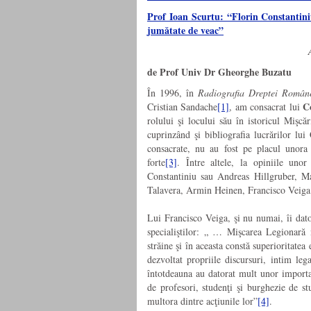
Prof Ioan Scurtu: “Florin Constantini
jumǎtate de veac”
de Prof Univ Dr Gheorghe Buzatu
În 1996, în
Radiografia Dreptei Române
C
Cristian Sandache
[1]
, am consacrat lui
rolului şi locului său în istoricul Mişc
cuprinzând şi bibliografia lucrărilor lui
consacrate, nu au fost pe placul unora 
forte
[3]
. Între altele, la opiniile unor
Constantiniu sau Andreas Hillgruber, M
Talavera, Armin Heinen, Francisco Veiga 
Lui Francisco Veiga, şi nu numai, îi dato
specialiştilor: „ … Mişcarea Legionară 
străine şi în aceasta constă superioritate
dezvoltat propriile discursuri, intim leg
întotdeauna au datorat mult unor importan
de profesori, studenţi şi burghezie de stu
multora dintre acţiunile lor”
[4]
.