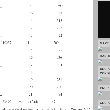
,, 9 399
,, 10 339
,, 11 313
,, 12 288
,, 13 422
 110237 14 509
MARTU
,, 15 271
RANDU
,, 16 536
,, 17 71
GRUPU
,, 18 305
CONDU
,, 19 231
,, 20 200
GRUPU
,, 21 91
 83490 vol. nr. (fără) 147
GRUPU
 investigat predomină documentele relativ la
Procesul lui C.