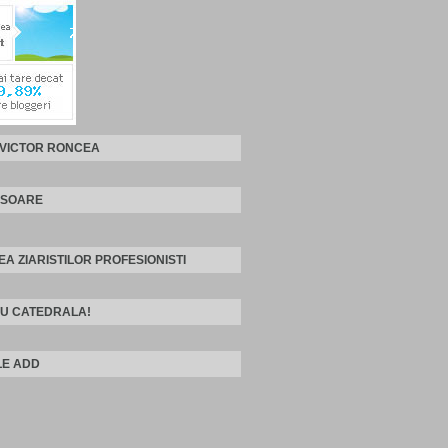
 VICTOR RONCEA
ISOARE
EA ZIARISTILOR PROFESIONISTI
U CATEDRALA!
E ADD