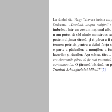
La rândul său, Nagy-Talavera insista asup
Codreanu:
„Deodată, asupra mulţimii s-
îmbrăcat într-un costum naţional alb, a
n-am putut să văd nimic monstruos sau 
peste mulţimea săracă, şi el părea a fi 
termen potrivit pentru a defini forţa
o parte a pădurilor, a munţilor, a fu
lacurilor şi râurilor. Aşa stătea, tăcut
era elocventă; părea să fie mai puternică 
O ţărancă bătrână, cu păr
cuvântarea lui.
”
Trimisul Arhanghelului Mihail!
[5]