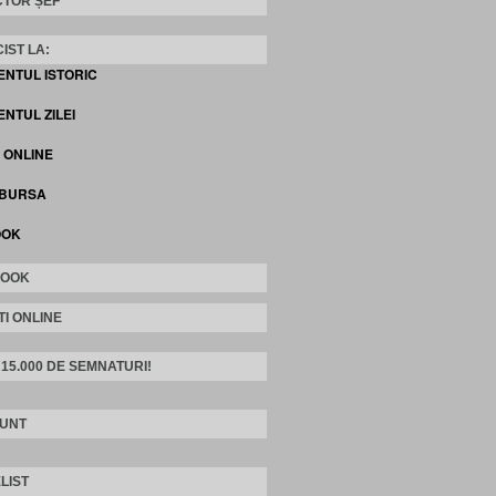
TOR ȘEF
IST LA:
ENTUL ISTORIC
NTUL ZILEI
I ONLINE
 BURSA
OOK
BOOK
TI ONLINE
 15.000 DE SEMNATURI!
SUNT
LIST