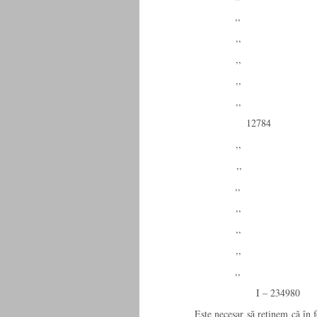
,, 
,, 
,, 
,, 
,, 
12784
,, 
,, 
,, 
,, 
,, 
,, 
,, 
I – 234980
Este necesar să reţinem că în fondul