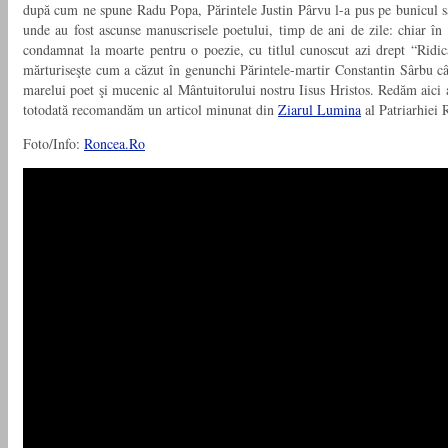
după cum ne spune Radu Popa, Părintele Justin Pârvu l-a pus pe bunicul s
unde au fost ascunse manuscrisele poetului, timp de ani de zile: chiar 
condamnat la moarte pentru o poezie, cu titlul cunoscut azi drept “Ridic
mărturiseşte cum a căzut în genunchi Părintele-martir Constantin Sârbu cân
marelui poet şi mucenic al Mântuitorului nostru Iisus Hristos. Redăm aici a
totodată recomandăm un articol minunat din
Ziarul Lumina
al Patriarhiei
Foto/Info:
Roncea.Ro