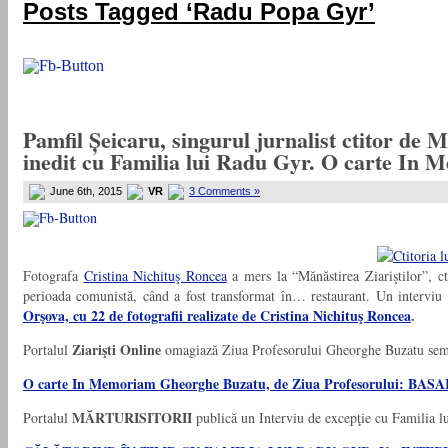
Posts Tagged ‘Radu Popa Gyr’
Pamfil Șeicaru, singurul jurnalist ctitor de 
inedit cu Familia lui Radu Gyr. O carte I
June 6th, 2015
VR
3 Comments »
Fotografa
Cristina Nichituş Roncea
a mers la “Mănăstirea Ziariştilor”, ct
perioada comunistă, când a fost transformat în… restaurant. Un interviu
Orşova, cu 22 de fotografii realizate de Cristina Nichituş Roncea
.
Ziarişti Online
Portalul
omagiază Ziua Profesorului Gheorghe Buzatu semn
O carte In Memoriam Gheorghe Buzatu, de Ziua Profesorului
MĂRTURISITORII
Portalul
publică un Interviu de excepţie cu Familia l