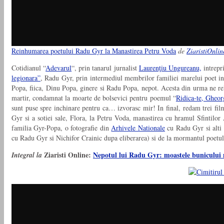
Reinhumarea poetului Radu Gyr la Manastirea Petru Voda
de
ZiaristiOnli
Cotidianul “
Adevarul
“, prin tanarul jurnalist
Laurenţiu Ungureanu,
intrepr
legionara”
, Radu Gyr, prin intermediul membrilor familiei marelui poet in
Popa, fiica, Dinu Popa, ginere si Radu Popa, nepot. Acesta din urma ne re
martir, condamnat la moarte de bolsevici pentru poemul “
Ridica-te, Gheor
sunt puse spre inchinare pentru ca… izvorasc mir! In final, redam trei fil
Gyr si a sotiei sale, Flora, la Petru Voda, manastirea cu hramul Sfintilor A
familia Gyr-Popa, o fotografie din
Arhivele Nationale
cu Radu Gyr si alti
cu Radu Gyr si Nichifor Crainic dupa eliberarea) si de la mormantul poetul
Ziaristi Online:
Nepotul lui Radu Gyr: moastele bunicului 
Integral la