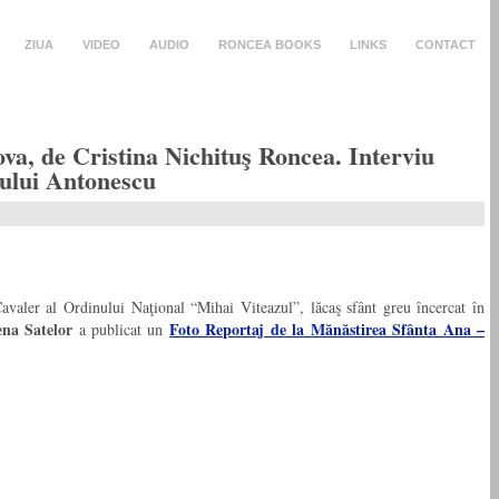
ZIUA
VIDEO
AUDIO
RONCEA BOOKS
LINKS
CONTACT
ova, de Cristina Nichituş Roncea. Interviu
ului Antonescu
Cavaler al Ordinului Naţional “Mihai Viteazul”, lăcaş sfânt greu încercat în
na Satelor
Foto Reportaj de la Mănăstirea Sfânta Ana –
a publicat un