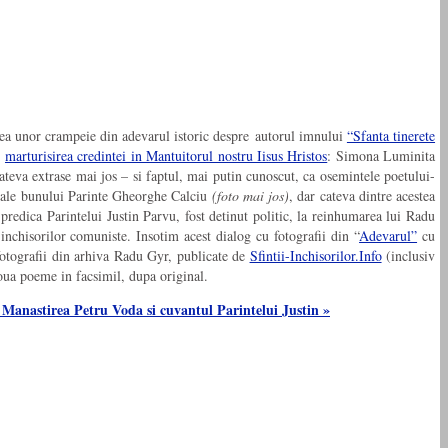
area unor crampeie din adevarul istoric despre autorul imnului
“Sfanta tinerete
,
marturisirea credintei in Mantuitorul nostru Iisus Hristos
: Simona Luminita
ateva extrase mai jos – si faptul, mai putin cunoscut, ca osemintele poetului-
e ale bunului Parinte Gheorghe Calciu
(foto mai jos)
, dar cateva dintre acestea
predica Parintelui Justin Parvu, fost detinut politic, la reinhumarea lui Radu
 inchisorilor comuniste. Insotim acest dialog cu fotografii din “
Adevarul”
cu
 fotografii din arhiva Radu Gyr, publicate de
Sfintii-Inchisorilor.Info
(inclusiv
doua poeme in facsimil, dupa original.
Manastirea Petru Voda si cuvantul Parintelui Justin »