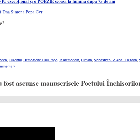
epţional şi o POEZIE scoasă la lumină după 75 de ani
şi!
oncea
,
Curentul
,
Demostene Dinu Popa
,
In memoriam
,
Lumina
,
Manastirea Sf. Ana - Orsova
,
omments »
st ascunse manuscrisele Poetului Închisorilor: 