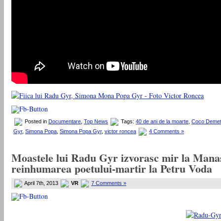
Posted in
Documentare
,
Top News
Tags:
40 de ani de la moarte
,
Coco Demet
Gyr
,
Simona Popa
,
Simona Popa Gyr
,
victor roncea
4 Comments »
Moastele lui Radu Gyr izvorasc mir la Manast
reinhumarea poetului-martir la Petru Voda
April 7th, 2013
VR
7 Comments »