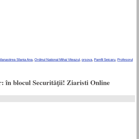
Manastirea Sfanta Ana
,
Ordinul National Mihai Viteazul
,
orsova
,
Pamfil Seicaru
,
Profesorul
în blocul Securităţii! Ziaristi Online