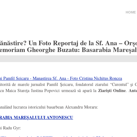
HOME
Mănăstire? Un Foto Reportaj de la Sf. Ana – Orş
n Memoriam Gheorghe Buzatu: Basarabia Mareşal
itorită de marele jurnalist Pamfil Şeicaru, fondatorul ziarului “Curentul” şi 
Ziarişti Online
Ante
 cu Maica Stareţa Iustina Popovici urmează să apară la
.
alând lucrarea istoricului basarbean Alexandru Moraru:
: BASARABIA MAREȘALULUI ANTONESCU
ui Radu Gyr: