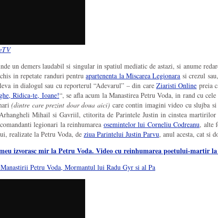
neTV
inde un demers laudabil si singular in spatiul mediatic de astazi, si anume red
chis in repetate randuri pentru
apartenenta la Miscarea Legionara
si crezul sau
leva in dialogul sau cu reporterul “Adevarul” – din care
Ziaristi Online
preia c
ghe, Ridica-te, Ioane!
“, se afla acum la Manastirea Petru Voda, in rand cu cel
mari
(dintre care prezint doar doua aici)
care contin imagini video cu slujba si 
rhangheli Mihail si Gavriil, ctitorita de Parintele Justin in cinstea martirilor
 comandanti legionari la reinhumarea
osemintelor lui Corneliu Codreanu
, alte
ui, realizate la Petru Voda, de
ziua Parintelui Justin Parvu
, anul acesta, cat si 
meu izvorasc mir la Petru Voda. Video cu reinhumarea poetului-martir la 