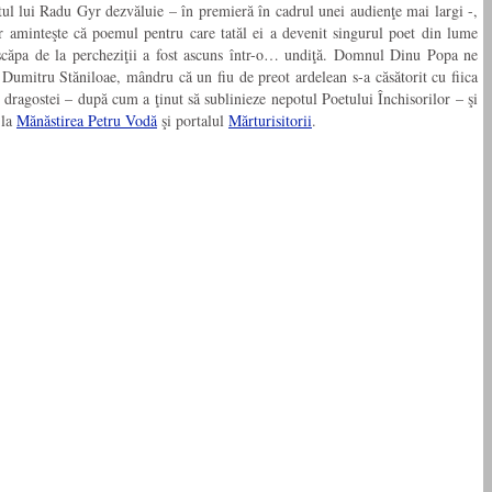
otul lui Radu Gyr dezvăluie – în premieră în cadrul unei audienţe mai largi -,
 aminteşte că poemul pentru care tatăl ei a devenit singurul poet din lume
a scăpa de la percheziţii a fost ascuns într-o… undiţă. Domnul Dinu Popa ne
 Dumitru Stăniloae, mândru că un fiu de preot ardelean s-a căsătorit cu fiica
 dragostei – după cum a ţinut să sublinieze nepotul Poetului Închisorilor – şi
 la
Mănăstirea Petru Vodă
şi portalul
Mărturisitorii
.