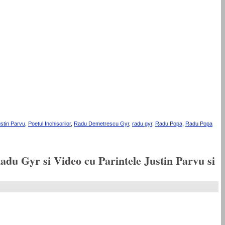
ustin Parvu
,
Poetul Inchisorilor
,
Radu Demetrescu Gyr
,
radu gyr
,
Radu Popa
,
Radu Popa
adu Gyr si Video cu Parintele Justin Parvu si