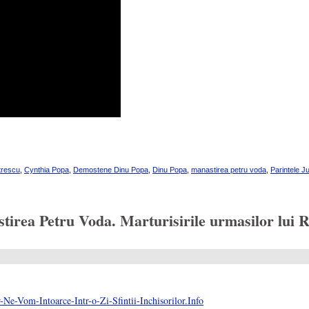
rescu
,
Cynthia Popa
,
Demostene Dinu Popa
,
Dinu Popa
,
manastirea petru voda
,
Parintele J
irea Petru Voda. Marturisirile urmasilor lui R