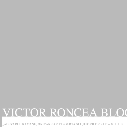
VICTOR RONCEA BLO
„ADEVARUL RAMANE, ORICARE AR FI SOARTA SLUJITORILOR SAI" – GH. I. B.