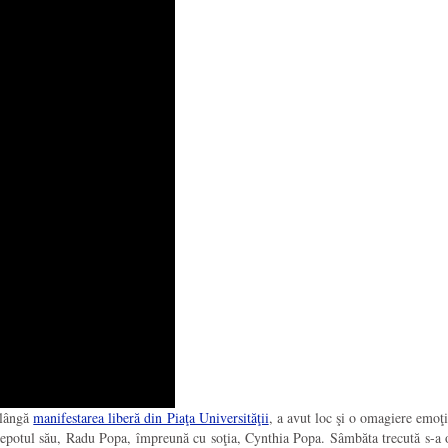
 lângă
manifestarea liberă din Piaţa Universităţii
, a avut loc şi o omagiere emoţ
epotul său, Radu Popa, împreună cu soţia,
Cynthia Popa. Sâmbăta trecută s-a o