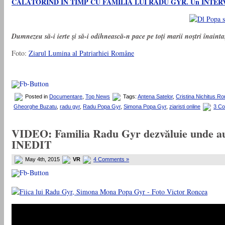
CĂLĂTORIND ÎN TIMP CU FAMILIA LUI RADU GYR. Un INTERVIU exc
Dumnezeu să-i ierte şi să-i odihnească-n pace pe toţi marii noştri înainta
Foto:
Ziarul Lumina al Patriarhiei Române
Posted in
Documentare
,
Top News
Tags:
Antena Satelor
,
Cristina Nichitus R
Gheorghe Buzatu
,
radu gyr
,
Radu Popa Gyr
,
Simona Popa Gyr
,
ziaristi online
3 C
VIDEO: Familia Radu Gyr dezvăluie unde au fo
INEDIT
May 4th, 2015
VR
4 Comments »