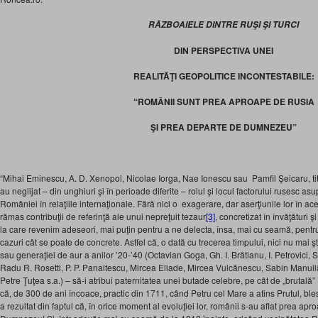
RĂZBOAIELE DINTRE RUŞI ŞI TURCI
DIN PERSPECTIVA UNEI
REALITĂŢI GEOPOLITICE INCONTESTABILE:
“ROMÂNII SUNT PREA APROAPE DE RUSIA
ŞI PREA DEPARTE DE DUMNEZEU”
“Mihai Eminescu, A. D. Xenopol, Nicolae Iorga, Nae Ionescu sau Pamfil Şeicaru, tita
au neglijat – din unghiuri şi în perioade diferite – rolul şi locul factorului rusesc a
României în relaţiile internaţionale. Fără nici o exagerare, dar aserţiunile lor în ace
rămas contribuţii de referinţă ale unui nepreţuit tezaur
[3]
, concretizat în învăţături
la care revenim adeseori, mai puţin pentru a ne delecta, însa, mai cu seamă, pentru a 
cazuri cât se poate de concrete. Astfel că, o dată cu trecerea timpului, nici nu mai şt
sau generaţiei de aur a anilor ’20-’40 (Octavian Goga, Gh. I. Brătianu, I. Petrovici,
Radu R. Rosetti, P. P. Panaitescu, Mircea Eliade, Mircea Vulcănescu, Sabin Manuilă
Petre Ţuţea s.a.) – să-i atribui paternitatea unei butade celebre, pe cât de „brutală” 
că, de 300 de ani încoace, practic din 1711, când Petru cel Mare a atins Prutul, ble
a rezultat din faptul că, în orice moment al evoluţiei lor, românii s-au aflat prea a