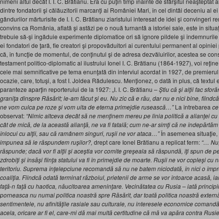
nimeni altul decât I. I. C. Brătianu. Era cu puţin timp înainte de sfârşitul neaşteptat 
dintre fondatorii şi călăuzitorii marcanţi ai României Mari, în cel dintâi deceniu al e
gândurilor mărturisite de I. I. C. Brătianu ziaristului interesat de idei şi convingeri r
convins ca România, aflată şi astăzi pe o nouă turnantă a istoriei sale, este în situa
trebuie să-şi îngăduie experimente diplomatice ori să ignore pildele şi îndemnurile an
ei fondatori de ţară, fie creatori şi propovăduitori ai curentului permanent al opinie
că, în funcţie de momentul, de conţinutul şi de adresa dezvăluirilor, acestea se const
testament politico-diplomatic al ilustrului Ionel I. C. Brătianu (1864-1927), voi reţine
cele mai semnificative pe tema enunţată din interviul acordat în 1927, de premierul
ocazie, care, totuşi, a fost I. Joldea Rădulescu. Menţionez, o dată în plus, că textul es
paranteze aparţin reporterului de la 1927: „I. I. C. Brătianu
– Ştiu că şi alţii fac sfo
graniţa dinspre Răsărit; le-am făcut şi eu. Nu zic că e rău, dar nu e nici bine, fiind
ne vom culca pe roze şi vom uita de eterna primejdie rusească…”
La întrebarea
ce
observat:
“Nimic altceva decât să ne menţinem mereu pe linia politică a alianţei cu 
cât de mică, de la această alianţă, ne va fi fatală; cum ne-ar simţi că ne îndepărtăm 
înlocui cu alţii, sau că ramânem singuri, ruşii ne vor ataca…”
În asemenea situaţie,
impunea să le răspundem ruşilor?,
drept care Ionel Brătianu a replicat ferm:
“… Nu;
răspunde; dacă vor fi alţii şi aceştia vor comite greşeala să răspundă, îţi spun de 
zdrobiţi şi însăşi fiinţa statului va fi în primejdie de moarte. Ruşii ne vor copleşi cu
teritoriu. Suprema înţelepciune recomandă să nu ne batem niciodată, în nici o împr
coaliţia. Fiindcă odată terminat războiul, prietenii de arme se vor întoarce acasă, i
faţă-n faţă cu haotica, năucitoarea ameninţare. Vecinătatea cu Rusia – iată principi
porneasca nu numai politica noastră spre Răsărit, dar toată politica noastră extern
sentimentele, nu afinităţile rasiale sau culturale, nu interesele economice comandă
acela, oricare ar fi el, care-mi dă mai multă certitudine că mă va apăra contra Rusiei