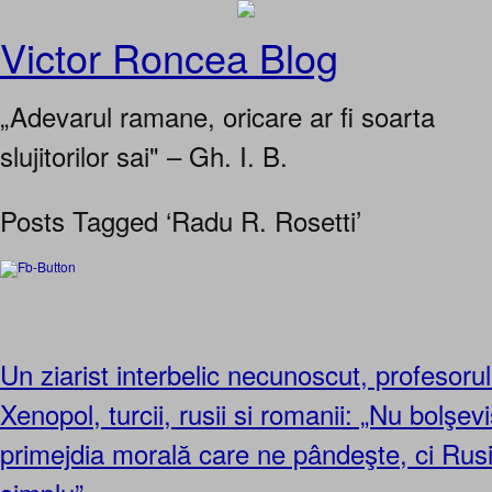
Victor Roncea Blog
„Adevarul ramane, oricare ar fi soarta
slujitorilor sai" – Gh. I. B.
Posts Tagged ‘Radu R. Rosetti’
Un ziarist interbelic necunoscut, profesoru
Xenopol, turcii, rusii si romanii: „Nu bolşev
primejdia morală care ne pândeşte, ci Rusi