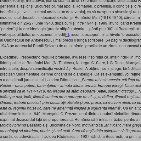
Dumnezeu! Şi, într-adevăr, mai cu seamă de la 1812 înainte, oricând vecinătatea Ru
generală a Iaşilor şi Bucurestilor, mai apoi a României, o premisă, o condiţie şi o r
beneficiu şi – vai! – cel mai adesea un dezavantaj, ca să nu spun o obsesie şi un p
mod cu totul deosebit în decursul existenţei României Mari (1918-1940), căreia i-a
ultimative din 26-27 iunie 1940, după cum şi între 1944 şi 1989, atunci când Kremli
“prieten” şi tutore ideologic (practic stăpân absolut – până prin ´60) al Bucureştilo
vorbeşte, pilduitor, un document inedit
[4]
, recent descoperit în arhivele “procesului
ai Cabinetului Ion Antonescu
[5]
, mai precis o lungă scrisoare (54 pagini dactilograf
1943 pe adresa lui Pamfil Şeicaru de un confrate, practic de un ziarist necunoscut
Expeditorul, respectând regulile profesiei, avusese inspiraţia ca, întâlnindu-i în împre
liderii politici ai României Mari (N. Titulescu, N. Iorga, C. Stere, I. G. Duca, Mareşa
între altele, despre semnificaţia vecinătăţii Rusiei. A obţinut, se înţelege, fără dificult
precizări fundamentale, demne oricând de o antologie. Ca să exemplific, voi reţine 
s-a destăinuit jurnalistului I. Joldea Rădulescu:
„Paradoxul este acesta: cât timp n
Rusiei – dacă putem, bineînţeles – armata altora, armata Europei întregi. Dacă ac
fi divizată ca în 1914-1918, noi trebuie să stăm deoparte. Altfel, suntem distruşi… 
irităm pe ruşi, întâi, fiindcă suntem prea aproape de ei, şi, al doilea, fiindcă ruşii sun
Oricum, trebuie precizat, prin declaraţii oficiale şi prin presă, că n-avem nimic cu
este cu regimul bolşevic, care ne ameninţă liniştea şi siguranţa internă”
. Cu un alt 
răsăritene în iunie 1940, Mareşalul C. Prezan, unul dintre coautorii victoriilor răsu
exprimat dezacordul faţă de propunerea ca România să fi intrat în război pentru a r
Molotov privind Basarabia şi Bucovina de Nord, motivând că
„ar fi fost o mare greş
ameninţaţi să pierdem, poate, şi mai mult. Cred că ruşii atâta aşteptau: să fie prov
a surâs, cu adevărat, lui I. Joldea Rădulescu în 1927, când, la Bucuresti, l-a primit 