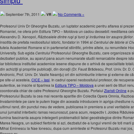
simplu”
September 7th, 2011
VR
No Comments »
Profesorul Univ Dr Gheorghe Buzatu, un luptator academic pentru aflarea si prezen
Romaniei, ne ofera prin Editura TIPO – Moldova un cadou deosebit: reeditarea celor
Alexandru D. Xenopol,
Războaiele dintre ruşi şi turci şi înrâurirea lor asupra ţăril
insotita de prefata neobositului istoric, fondator in 1994 al
Centrului de Istorie si C
tutela Academiei Romane si in parteneriat stiintific, printre altele, cu renumitele Hoo
University. Sub egida
Centrului
Profesorului Gheorghe Buzatu, care organizeaza si 
dezbateri publice, au aparut pana acum nenumarate studii remarcabile despre istor
iar biblioteca institutiei academice iesene dispune de o arhivă de specialitate tot
din achiziţii şi propriile publicaţii, din donaţii (Dr. Faust Brădescu, Prof. Univ. Dr. D
Andronic, Prof. Univ. Dr. Vasile Neamţu) ori din schimburile interne şi externe de că
pe site-ul acesteia,
CICE – Iasi
. In cadrul operei neobositului profesor, de recupera
autentice, se inscrie si tiparirea la
Editura TIPO – Moldova
a unei serii de titluri r
coordonata chiar de catre Profesorul Gheorghe Buzatu. Portalul
Ziaristi Online
a pub
Profesorului Buzatu la cea mai recenta aparitie din Colectia Opera Omnia,
Razboaie
Invatamintele pe care le putem trage din aceasta introducere in apriga chestiune r
ultimul rand, din punctul meu de vedere, publicarea in premiera a unei veritabile an
unui jurnalist interbelic ramas necunoscut, pana acum, respectiv I. Joldea Rădul
lumina fascinanta asupra intelegerii problematicii faliei geostrategice dintre Romani
Marea Neagra, un subiect fierbinte si azi, dezbatut de-a lungul vremii de toti marii pu
Mihai Eminescu la Nae Ionescu, dupa cum aminteste si Profesorul Buzatu mai jos, 
Roncea.ro: