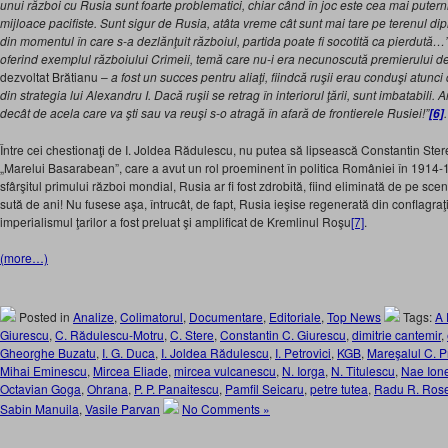
unui război cu Rusia sunt foarte problematici, chiar când în joc este cea mai putern
mijloace pacifiste. Sunt sigur de Rusia, atâta vreme cât sunt mai tare pe terenul dipl
din momentul în care s-a dezlănţuit războiul, partida poate fi socotită ca pierdută…” 
oferind exemplul războiului Crimeii, temă care nu-i era necunoscută premierului de
dezvoltat Brătianu –
a fost un succes pentru aliaţi, fiindcă ruşii erau conduşi atunc
din strategia lui Alexandru I. Dacă ruşii se retrag în interiorul ţării, sunt imbatabili.
decât de acela care va şti sau va reuşi s-o atragă în afară de frontierele Rusiei!”
.
[6]
Între cei chestionaţi de I. Joldea Rădulescu, nu putea să lipsească Constantin Stere
„Marelui Basarabean”, care a avut un rol proeminent în politica României în 1914-1
sfârşitul primului război mondial, Rusia ar fi fost zdrobită, fiind eliminată de pe s
sută de ani! Nu fusese aşa, întrucât, de fapt, Rusia ieşise regenerată din conflagraţ
imperialismul ţarilor a fost preluat şi amplificat de Kremlinul Roşu
[7]
.
(more…)
Posted in
Analize
,
Colimatorul
,
Documentare
,
Editoriale
,
Top News
Tags:
A 
Giurescu
,
C. Rădulescu-Motru
,
C. Stere
,
Constantin C. Giurescu
,
dimitrie cantemir
,
Gheorghe Buzatu
,
I. G. Duca
,
I. Joldea Rădulescu
,
I. Petrovici
,
KGB
,
Mareşalul C. 
Mihai Eminescu
,
Mircea Eliade
,
mircea vulcanescu
,
N. Iorga
,
N. Titulescu
,
Nae Ion
Octavian Goga
,
Ohrana
,
P. P. Panaitescu
,
Pamfil Seicaru
,
petre tutea
,
Radu R. Rose
Sabin Manuila
,
Vasile Parvan
No Comments »