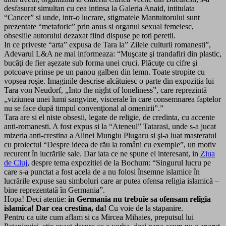
desfasurat simultan cu cea intinsa la Galeria Anaid, intitulata
“Cancer” si unde, intr-o lucrare, stigmatele Mantuitorului sunt
prezentate “metaforic” prin anus si organul sexual femeiesc,
obsesiile autorului dezaxat fiind dispuse pe toti peretii.
In ce priveste “arta” expusa de Tara la” Zilele culturii romanesti”,
Adevarul L&A ne mai informeaza: “Muşcate şi trandafiri din plastic,
bucăţi de fier aşezate sub forma unei cruci. Plăcuţe cu cifre şi
potcoave prinse pe un panou galben din lemn. Toate stropite cu
vopsea roşie. Imaginile descrise alcătuiesc o parte din expoziţia lui
Tara von Neudorf, „Into the night of loneliness”, care reprezintă
„viziunea unei lumi sangvine, viscerale în care consemnarea faptelor
nu se face după timpul convenţional al omenirii”.”
Tara are si el niste obsesii, legate de religie, de credinta, cu accente
anti-romanesti. A fost expus si la “Ateneul” Tatarasi, unde s-a jucat
mizeria anti-crestina a Alinei Mungiu Plugaru si şi-a luat masteratul
cu proiectul “Despre ideea de rău la români cu exemple”, un motiv
recurent în lucrările sale. Dar iata ce ne spune el interesant, in
Ziua
de Cluj
, despre tema expozitiei de la Bochum: “Singurul lucru pe
care s-a punctat a fost acela de a nu folosi însemne islamice în
lucrările expuse sau simboluri care ar putea ofensa religia islamică –
bine reprezentată în Germania”.
Hopa! Deci atentie:
in Germania nu trebuie sa ofensam religia
islamica! Dar cea crestina, da!
Cu voie de la stapanire.
Pentru ca uite cum aflam si ca Mircea Mihaies, preputsul lui