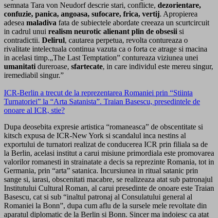
semnata Tara von Neudorf descrie stari, conflicte,
dezorientare,
confuzie, panica, angoasa, sufocare, frica, vertij
. Apropierea
adesea
maladiva
fata de subiectele abordate creeaza un scurtcircuit
in cadrul unui
realism neurotic alienant plin de obsesii
si
contradictii.
Delirul
, cautarea perpetua, revolta contureaza o
rivalitate intelectuala continua vazuta ca o forta ce atrage si macina
in acelasi timp.„The Last Temptation” contureaza viziunea unei
umanitati
dureroase,
sfartecate
, in care individul este mereu singur,
iremediabil singur.”
ICR-Berlin a trecut de la reprezentarea Romaniei prin “Stiinta
Turnatoriei” la “Arta Satanista”. Traian Basescu, presedintele de
onoare al ICR, stie?
Dupa deosebita expresie artistica “romaneasca” de obscentitate si
kitsch expusa de ICR-New York si scandalul inca nestins al
exportului de turnatori realizat de conducerea ICR prin filiala sa de
la Berlin, acelasi institut a carui misiune primordiala este promovarea
valorilor romanesti in strainatate a decis sa reprezinte Romania, tot in
Germania, prin “arta” satanica. Incursiunea in ritual satanic prin
sange si, iarasi, obscenitati macabre, se realizeaza atat sub patronajul
Institutului Cultural Roman, al carui presedinte de onoare este Traian
Basescu, cat si sub “inaltul patronaj al Consulatului general al
Romaniei la Bonn”, dupa cum aflu de la sursele mele revoltate din
aparatul diplomatic de la Berlin si Bonn. Sincer ma indoiesc ca atat