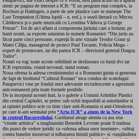
Patapievici, stie exact despre ce e vorba, desi pana acum nu a aparut
nimic pe pagina de internet a ICR: “E un program mai complex, la
Bochum şi Hattingen, o parte de arte plastice care se numeşte The
Last Temptation (Ultima Ispită – n. red.), o seară literară cu Mircea
Cărtărescu şi o parte muzicală cu Leontina Văduva şi George
Petean”. Tot de aici aflam si componenta juriului care a hotarat, pe
banii nostri, sa exporte satanism in numele Romaniei: “Din juriu au
făcut parte cinci persoane, experţii în arte vizuale Teodor Graur şi
Matei Câlţia, managerul de proiect Paul Tocanie, Felicia Moga –
expert de promovare, iar din partea ICR – directorul general Dragoş
Tudor”.
Notati va rog: toate aceste oribilitati se desfasoara cu banii dvs iar
ICR reprezinta, vrand-nevrand, statul roman.
Noua ofensa la adresa crestinismului si a Romaniei girata si generata
de fapt de Institutul “Cultural Roman” inca condus de scatofagul
Patapievici vine pe fondul unei adevarate recrudescente a agresiunii
anti-romanesti prin toate formele posibile.
De la inceputul acestei luni, la o galerie a Uniunii Artistilor Plastici
din centrul Capitalei, se petrec sub ochii impasibili ai autoritatilor si
ai opiniei publice acte cu tinte clare anti-Romania si anti-Ortodoxie,
pe care le-am semnalat prin
“Arta ICR” a ajuns de la New York
in centrul Bucurestiului
.
Gardianul atrage atentia ca asa zisa
“creatie artistica” a maghiarului Benedek Levente poate fi tradusa
din punct de vedere juridic ca «ofensa adusa unor insemne», «ultraj
contra bunelor moravuri si tulburarea linistii publice» si «raspândirea