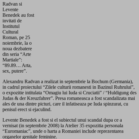
Radvan si
Levente
Benedek au fost
invitati de
Institutul
Cultural
Roman, pe 25
noiembrie, la o
noua dezbatere
din seria “Arte
Martiale”:
“89.89… Arta,
sex, putere”.
Alexandru Radvan a realizat in septembrie la Bochum (Germania),
in cadrul proiectului “Zilele culturii romanesti in Bazinul Ruhrului”,
o expozitie intitulata “Omagiu lui Iuda si Cruciatii” / “Huldigung des
Judas & der Kreuzfahrer”. Presa romaneasca a fost scandalizata mai
ales de una dintre picturi, care il infatiseaza pe Iuda spinzurat, cu
penisul erect si ejaculind.
Levente Benedek a fost si el subiectul unui scandal dupa ce a
vernisat (in septembrie 2008) la Atelier 35 expozitia personala
“Euromaniac”, unde o harta a Romaniei include reprezentarea
organelor genitale feminine.