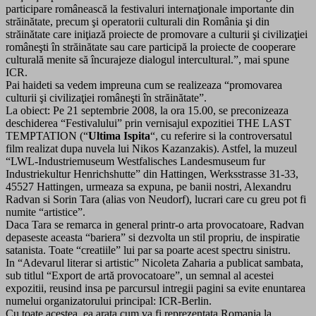
participare românească la festivaluri internaţionale importante din
străinătate, precum şi operatorii culturali din România şi din
străinătate care iniţiază proiecte de promovare a culturii şi civilizaţiei
româneşti în străinătate sau care participă la proiecte de cooperare
culturală menite să încurajeze dialogul intercultural.”, mai spune
ICR.
Pai haideti sa vedem impreuna cum se realizeaza “promovarea
culturii şi civilizaţiei româneşti în străinătate”.
La obiect: Pe 21 septembrie 2008, la ora 15.00, se preconizeaza
deschiderea “Festivalului” prin vernisajul expozitiei THE LAST
TEMPTATION (“
Ultima Ispita
“, cu referire si la controversatul
film realizat dupa nuvela lui Nikos Kazanzakis). Astfel, la muzeul
“LWL-Industriemuseum Westfalisches Landesmuseum fur
Industriekultur Henrichshutte” din Hattingen, Werksstrasse 31-33,
45527 Hattingen, urmeaza sa expuna, pe banii nostri, Alexandru
Radvan si Sorin Tara (alias von Neudorf), lucrari care cu greu pot fi
numite “artistice”.
Daca Tara se remarca in general printr-o arta provocatoare, Radvan
depaseste aceasta “bariera” si dezvolta un stil propriu, de inspiratie
satanista. Toate “creatiile” lui par sa poarte acest spectru sinistru.
In “Adevarul literar si artistic” Nicoleta Zaharia a publicat sambata,
sub titlul “Export de artă provocatoare”, un semnal al acestei
expozitii, reusind insa pe parcursul intregii pagini sa evite enuntarea
numelui organizatorului principal: ICR-Berlin.
Cu toate acestea, ea arata cum va fi reprezentata Romania la