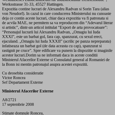
Werksstrasse 31-33, 45527 Hattingen.
Expozitia contine lucrari de Alexandru Radvan si Sorin Tara (alias
von Neudorf). In cazul in care conducerea Ministerului nu cunoaste
deja ce contin aceste lucrari, chiar daca expozitia va fi patronata si
de acvila MAE, ne permitem sa va reproducem din “Adevarul literar
si artistic”, dintr-un articol intitulat “Export de arta provocatoare”:
“Personajul lucrarii lui Alexandru Radvan, „Omagiu lui Iuda
XXXI”, este un barbat gol, fara cap, spanzurat, cu sexul erect,
ejaculand. „Omagiu lui Iuda XXXII” (acrilic pe panza nepreparata)
infatiseaza un barbat gol (de data aceasta cu cap), spanzurat si
rastignit pe cruce”. Spre edificare va punem la dispozitie si imaginile
acestor lucrari.Dorim sa ne informati daca in aceste conditii
Ministerul Afacerilor Externe si Consulatul general al Romaniei de
la Bonn isi mentin patronajul asupra acestei expozitii.
Cu deosebita consideratie
Victor Roncea
Sef Departament Externe
Ministerul Afacerilor Externe
A8/2721
17 septembrie 2008
Stimate domnule Roncea,