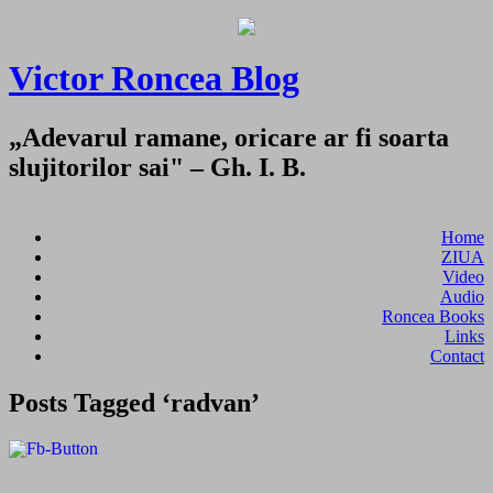
Victor Roncea Blog
„Adevarul ramane, oricare ar fi soarta
slujitorilor sai" – Gh. I. B.
Home
ZIUA
Video
Audio
Roncea Books
Links
Contact
Posts Tagged ‘radvan’