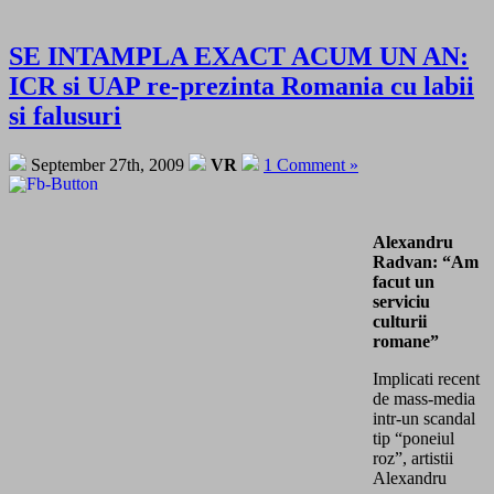
SE INTAMPLA EXACT ACUM UN AN:
ICR si UAP re-prezinta Romania cu labii
si falusuri
September 27th, 2009
VR
1 Comment »
Alexandru
Radvan: “Am
facut un
serviciu
culturii
romane”
Implicati recent
de mass-media
intr-un scandal
tip “poneiul
roz”, artistii
Alexandru