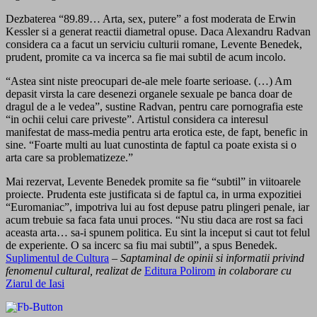
Dezbaterea “89.89… Arta, sex, putere” a fost moderata de Erwin
Kessler si a generat reactii diametral opuse. Daca Alexandru Radvan
considera ca a facut un serviciu culturii romane, Levente Benedek,
prudent, promite ca va incerca sa fie mai subtil de acum incolo.
“Astea sint niste preocupari de-ale mele foarte serioase. (…) Am
depasit virsta la care desenezi organele sexuale pe banca doar de
dragul de a le vedea”, sustine Radvan, pentru care pornografia este
“in ochii celui care priveste”. Artistul considera ca interesul
manifestat de mass-media pentru arta erotica este, de fapt, benefic in
sine. “Foarte multi au luat cunostinta de faptul ca poate exista si o
arta care sa problematizeze.”
Mai rezervat, Levente Benedek promite sa fie “subtil” in viitoarele
proiecte. Prudenta este justificata si de faptul ca, in urma expozitiei
“Euromaniac”, impotriva lui au fost depuse patru plingeri penale, iar
acum trebuie sa faca fata unui proces. “Nu stiu daca are rost sa faci
aceasta arta… sa-i spunem politica. Eu sint la inceput si caut tot felul
de experiente. O sa incerc sa fiu mai subtil”, a spus Benedek.
Suplimentul de Cultura
–
Saptaminal de opinii si informatii privind
fenomenul cultural, realizat de
Editura Polirom
in colaborare cu
Ziarul de Iasi