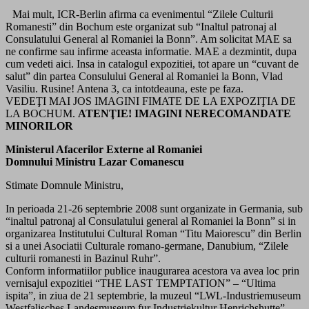
Mai mult, ICR-Berlin afirma ca evenimentul “Zilele Culturii
Romanesti” din Bochum este organizat sub “Inaltul patronaj al
Consulatului General al Romaniei la Bonn”. Am solicitat MAE sa
ne confirme sau infirme aceasta informatie. MAE a dezmintit, dupa
cum vedeti aici. Insa in catalogul expozitiei, tot apare un “cuvant de
salut” din partea Consulului General al Romaniei la Bonn, Vlad
Vasiliu. Rusine! Antena 3, ca intotdeauna, este pe faza.
VEDEŢI MAI JOS IMAGINI FIMATE DE LA EXPOZIŢIA DE
LA BOCHUM.
ATENŢIE! IMAGINI NERECOMANDATE
MINORILOR
Ministerul Afacerilor Externe al Romaniei
Domnului Ministru Lazar Comanescu
Stimate Domnule Ministru,
In perioada 21-26 septembrie 2008 sunt organizate in Germania, sub
“inaltul patronaj al Consulatului general al Romaniei la Bonn” si in
organizarea Institutului Cultural Roman “Titu Maiorescu” din Berlin
si a unei Asociatii Culturale romano-germane, Danubium, “Zilele
culturii romanesti in Bazinul Ruhr”.
Conform informatiilor publice inaugurarea acestora va avea loc prin
vernisajul expozitiei “THE LAST TEMPTATION” – “Ultima
ispita”, in ziua de 21 septembrie, la muzeul “LWL-Industriemuseum
Westfalisches Landesmuseum fur Industriekultur Henrichshutte”,