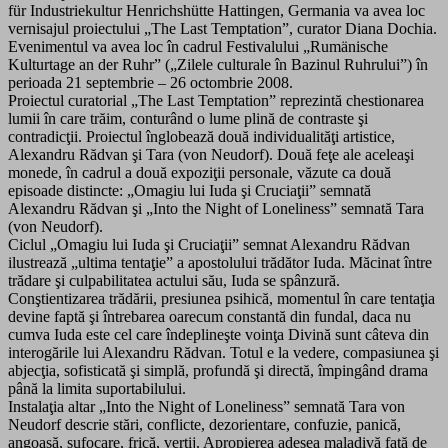
für Industriekultur Henrichshütte Hattingen, Germania va avea loc
vernisajul proiectului „The Last Temptation”, curator Diana Dochia.
Evenimentul va avea loc în cadrul Festivalului „Rumänische
Kulturtage an der Ruhr” („Zilele culturale în Bazinul Ruhrului”) în
perioada 21 septembrie – 26 octombrie 2008.
Proiectul curatorial „The Last Temptation” reprezintă chestionarea
lumii în care trăim, conturând o lume plină de contraste şi
contradicţii. Proiectul înglobează două individualităţi artistice,
Alexandru Rădvan şi Tara (von Neudorf). Două feţe ale aceleaşi
monede, în cadrul a două expoziţii personale, văzute ca două
episoade distincte: „Omagiu lui Iuda şi Cruciaţii” semnată
Alexandru Rădvan şi „Into the Night of Loneliness” semnată Tara
(von Neudorf).
Ciclul „Omagiu lui Iuda şi Cruciaţii” semnat Alexandru Rădvan
ilustrează „ultima tentaţie” a apostolului trădător Iuda. Măcinat între
trădare şi culpabilitatea actului său, Iuda se spânzură.
Conştientizarea trădării, presiunea psihică, momentul în care tentaţia
devine faptă şi întrebarea oarecum constantă din fundal, daca nu
cumva Iuda este cel care îndeplineşte voinţa Divină sunt câteva din
interogările lui Alexandru Rădvan. Totul e la vedere, compasiunea şi
abjecţia, sofisticată şi simplă, profundă şi directă, împingând drama
până la limita suportabilului.
Instalaţia altar „Into the Night of Loneliness” semnată Tara von
Neudorf descrie stări, conflicte, dezorientare, confuzie, panică,
angoasă, sufocare, frică, vertij. Apropierea adesea maladivă faţă de