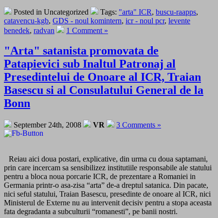
Posted in Uncategorized
Tags:
"arta" ICR
,
buscu-raapps
,
catavencu-kgb
,
GDS - noul komintern
,
icr - noul pcr
,
levente
benedek
,
radvan
1 Comment »
"Arta" satanista promovata de
Patapievici sub Inaltul Patronaj al
Presedintelui de Onoare al ICR, Traian
Basescu si al Consulatului General de la
Bonn
September 24th, 2008
VR
3 Comments »
Reiau aici doua postari, explicative, din urma cu doua saptamani,
prin care incercam sa sensibilizez institutiile responsabile ale statului
pentru a bloca noua porcarie ICR, de prezentare a Romaniei in
Germania printr-o asa-zisa “arta” de-a dreptul satanica. Din pacate,
nici seful statului, Traian Basescu, presedinte de onoare al ICR, nici
Ministerul de Externe nu au intervenit decisiv pentru a stopa aceasta
fata degradanta a subculturii “romanesti”, pe banii nostri.