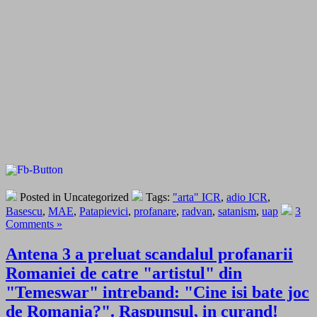
Posted in Uncategorized
Tags:
"arta" ICR
,
adio ICR
,
Basescu
,
MAE
,
Patapievici
,
profanare
,
radvan
,
satanism
,
uap
3
Comments »
Antena 3 a preluat scandalul profanarii
Romaniei de catre "artistul" din
"Temeswar" intreband: "Cine isi bate joc
de Romania?". Raspunsul, in curand!