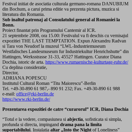
Festival initiat de asociatia culturala germano-romana DANUBIUM
din Bochum, a carui prima editie va prezenta pictura, muzica si
literatura din Romania.
Sub inaltul patronaj al Consulatului general al Romaniei la
Bonn.
Proiect finantat prin Programului Cantemir al ICR.
21 septembrie 2008, ora 15.00: Festivalul va fi deschis cu vernisajul
expozitiei THE LAST TEMPTATION. Expun Alexandru Radvan
si Tara von Neudorf la muzeul “LWL-Industriemuseum
Westfalisches Landesmuseum fur Industriekultur Henrichshutte” din
Hattingen, Werksstrasse 31-33, 45527 Hattingen. Curator Diana
Dochia, istoric de arta.
https://www.rumaenische-kulturtage-ruhr.de/
Cu deplina consideratie,
Director,
ADRIANA POPESCU
Institutul Cultural Roman “Titu Maiorescu”-Berlin
Tel. +49-30-890 61 987,- 890 91 232; Fax. +49-30-890 61 988
e-mail:
office@rki-berlin.de
https://www.rki-berlin.de/
Prezentarea expozitiei de catre “curarorul” ICR, Diana Dochia
“Totul e la vedere, compasiunea si
abjectia
, sofisticata si simpla,
profunda si directa, impingand
drama pana la limita
suportabilului
. Instalatia
altar „Into the Night
of Loneliness”