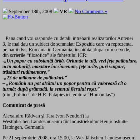
September 18th, 2008
VR
No Comments »
Pana cand voi raspunde cu detalii intrebarii realizatorilor Antenei
3, le mai dau un subiect de semnalat: Expozitia care va reprezenta,
pe banii dvs, Romania in Germania, inspirata, dupa cum se vede,
din scrierile “filosofice” ale fuhrerului ICR:
-„Un popor cu substanţă tîrîtă. Oriunde te uiţi, vezi feţe patibulare,
ochi mohorîţi, maxilare încrîncenate, feţe urîte, guri vulgare,
trăsături rudimentare.”
-„23 de milioane de patibulari.”
– „Românii nu pot alcătui un popor pentru că valorează cît o
turmă: după grămadă, la semnul fierului roşu.”
(din „Politice“ de H.R. Patapievici, editura “Humanitas”)
Comunicat de presă
Alexandru Rădvan şi Tara (von Neudorf) la
Westfälischen Landesmuseum für Industriekultur Henrichshütte
Hattingen, Germania
Pe 21 septembrie 2008, ora 15.00, la Westfälischen Landesmuseum