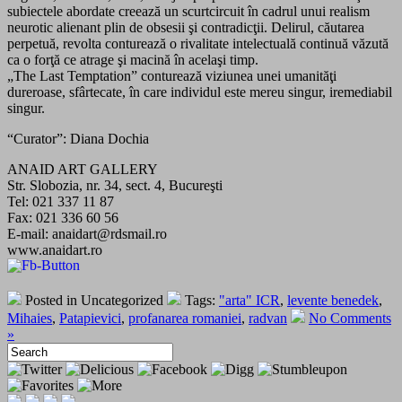
subiectele abordate creează un scurtcircuit în cadrul unui realism
neurotic alienant plin de obsesii şi contradicţii. Delirul, căutarea
perpetuă, revolta conturează o rivalitate intelectuală continuă văzută
ca o forţă ce atrage şi macină în acelaşi timp.
„The Last Temptation” conturează viziunea unei umanităţi
dureroase, sfârtecate, în care individul este mereu singur, iremediabil
singur.
“Curator”: Diana Dochia
ANAID ART GALLERY
Str. Slobozia, nr. 34, sect. 4, Bucureşti
Tel: 021 337 11 87
Fax: 021 336 60 56
E-mail: anaidart@rdsmail.ro
www.anaidart.ro
Posted in Uncategorized
Tags:
"arta" ICR
,
levente benedek
,
Mihaies
,
Patapievici
,
profanarea romaniei
,
radvan
No Comments
»