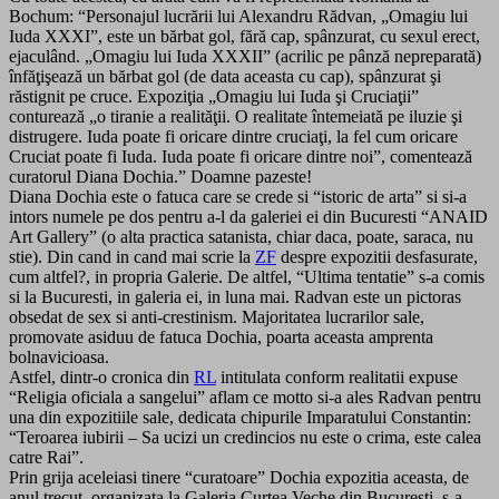
Bochum: “Personajul lucrării lui Alexandru Rădvan, „Omagiu lui
Iuda XXXI”, este un bărbat gol, fără cap, spânzurat, cu sexul erect,
ejaculând. „Omagiu lui Iuda XXXII” (acrilic pe pânză nepreparată)
înfăţişează un bărbat gol (de data aceasta cu cap), spânzurat şi
răstignit pe cruce. Expoziţia „Omagiu lui Iuda şi Cruciaţii”
conturează „o tiranie a realităţii. O realitate întemeiată pe iluzie şi
distrugere. Iuda poate fi oricare dintre cruciaţi, la fel cum oricare
Cruciat poate fi Iuda. Iuda poate fi oricare dintre noi”, comentează
curatorul Diana Dochia.” Doamne pazeste!
Diana Dochia este o fatuca care se crede si “istoric de arta” si si-a
intors numele pe dos pentru a-l da galeriei ei din Bucuresti “ANAID
Art Gallery” (o alta practica satanista, chiar daca, poate, saraca, nu
stie). Din cand in cand mai scrie la
ZF
despre expozitii desfasurate,
cum altfel?, in propria Galerie. De altfel, “Ultima tentatie” s-a comis
si la Bucuresti, in galeria ei, in luna mai. Radvan este un pictoras
obsedat de sex si anti-crestinism. Majoritatea lucrarilor sale,
promovate asiduu de fatuca Dochia, poarta aceasta amprenta
bolnavicioasa.
Astfel, dintr-o cronica din
RL
intitulata conform realitatii expuse
“Religia oficiala a sangelui” aflam ce motto si-a ales Radvan pentru
una din expozitiile sale, dedicata chipurile Imparatului Constantin:
“Teroarea iubirii – Sa ucizi un credincios nu este o crima, este calea
catre Rai”.
Prin grija aceleiasi tinere “curatoare” Dochia expozitia aceasta, de
anul trecut, organizata la Galeria Curtea Veche din Bucuresti, s-a