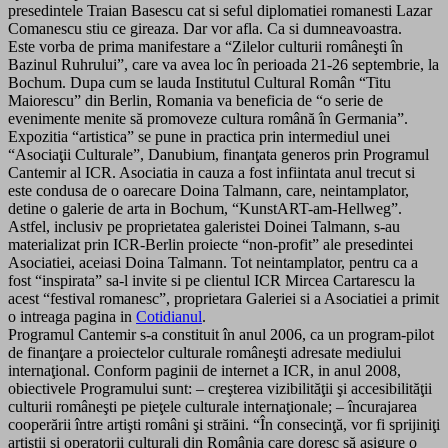
presedintele Traian Basescu cat si seful diplomatiei romanesti Lazar
Comanescu stiu ce gireaza. Dar vor afla. Ca si dumneavoastra.
Este vorba de prima manifestare a “Zilelor culturii româneşti în
Bazinul Ruhrului”, care va avea loc în perioada 21-26 septembrie, la
Bochum. Dupa cum se lauda Institutul Cultural Român “Titu
Maiorescu” din Berlin, Romania va beneficia de “o serie de
evenimente menite să promoveze cultura română în Germania”.
Expozitia “artistica” se pune in practica prin intermediul unei
“Asociaţii Culturale”, Danubium, finanţata generos prin Programul
Cantemir al ICR. Asociatia in cauza a fost infiintata anul trecut si
este condusa de o oarecare Doina Talmann, care, neintamplator,
detine o galerie de arta in Bochum, “KunstART-am-Hellweg”.
Astfel, inclusiv pe proprietatea galeristei Doinei Talmann, s-au
materializat prin ICR-Berlin proiecte “non-profit” ale presedintei
Asociatiei, aceiasi Doina Talmann. Tot neintamplator, pentru ca a
fost “inspirata” sa-l invite si pe clientul ICR Mircea Cartarescu la
acest “festival romanesc”, proprietara Galeriei si a Asociatiei a primit
o intreaga pagina in
Cotidianul
.
Programul Cantemir s-a constituit în anul 2006, ca un program-pilot
de finanţare a proiectelor culturale româneşti adresate mediului
internaţional. Conform paginii de internet a ICR, in anul 2008,
obiectivele Programului sunt: – creşterea vizibilităţii şi accesibilităţii
culturii româneşti pe pieţele culturale internaţionale; – încurajarea
cooperării între artişti români şi străini. “În consecinţă, vor fi sprijiniţi
artiştii şi operatorii culturali din România care doresc să asigure o