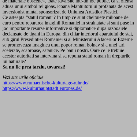
de materiale obscene», toate savârsite intr-un loc public, ca si ofensa
adusa unui simbol religioas, icoana Mantuitorului profanata de acest
inversionist mintal sponsorizat de Uniunea Artistilor Plastici.
Ce asteapta “statul roman”? In timp ce sunt cheltuiete milioane de
euro pentru repararea imaginii Romaniei in strainatate si sunt puse in
joc importante resurse informative si diplomatice dupa razboaiele
declansate de tigani in Europa, din chiar interiorul aparatului de stat,
sub girul Presedintiei Romaniei si al Ministerului Afacerilor Externe
se promoveaza imaginea unui popor roman bolnav si a unei tari
scelerate, scabroase, satanice. Pe banii nostri. Oare ce le trebuie
acestor autoritati sa intervina si sa repuna statul roman in drepturile
lui naturale?
Sa nu fie prea tarziu, tovarasi!
Vezi site-urile oficiale
https://www.rumaenische-kulturtage-ruhr.de/
https://www.kulturhauptstadt-europas.de/