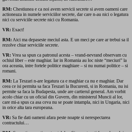
RM:
Chestiunea e ca noi avem servicii secrete si avem oameni care
actioneaza in numele serviciilor secrete, dar care n-au nici o legatura
nici cu serviciile secrete nici cu Romania.
VR:
Exact!
RM:
Aici ma depaseste meciul asta. E un meci pe care ar trebui sa il
rezolve chiar serviciile secrete.
VR:
Vrea sa spun ca patronul acesta – vrand-nevrand observam cu
ochiul liber – este maghiar. Iar in Romania au loc niste “meciuri” la
ora aceasta, intre fortele politice maghiare – si nu numai politice – si
romani.
RM:
La Teszari n-are legatura ca e maghiar ca nu e maghiar. Dar
ceea ce isi permita sa faca Teszari la Bucuresti, si in Romania, nu isi
permite sa faca la Budapesta, unde are cartierul general. Am vorbit
acolo chiar cu un oficial din Guvern, din ministerul Muncii al lor,
care mi-a spus ca asa ceva nu se poate intampla, nici in Ungaria, nici
in orice alta tara europeana.
VR:
Sa fie dati oameni afara peste noapte si nerespectarea
contractului…