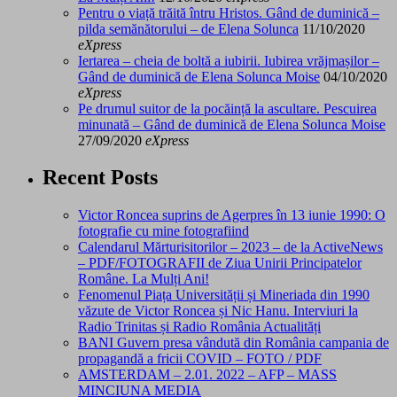
Pentru o viață trăită întru Hristos. Gând de duminică –
pilda semănătorului – de Elena Solunca
11/10/2020
eXpress
Iertarea – cheia de boltă a iubirii. Iubirea vrăjmașilor –
Gând de duminică de Elena Solunca Moise
04/10/2020
eXpress
Pe drumul suitor de la pocăință la ascultare. Pescuirea
minunată – Gând de duminică de Elena Solunca Moise
27/09/2020
eXpress
Recent Posts
Victor Roncea suprins de Agerpres în 13 iunie 1990: O
fotografie cu mine fotografiind
Calendarul Mărturisitorilor – 2023 – de la ActiveNews
– PDF/FOTOGRAFII de Ziua Unirii Principatelor
Române. La Mulți Ani!
Fenomenul Piața Universității și Mineriada din 1990
văzute de Victor Roncea și Nic Hanu. Interviuri la
Radio Trinitas și Radio România Actualități
BANI Guvern presa vândută din România campania de
propagandă a fricii COVID – FOTO / PDF
AMSTERDAM – 2.01. 2022 – AFP – MASS
MINCIUNA MEDIA