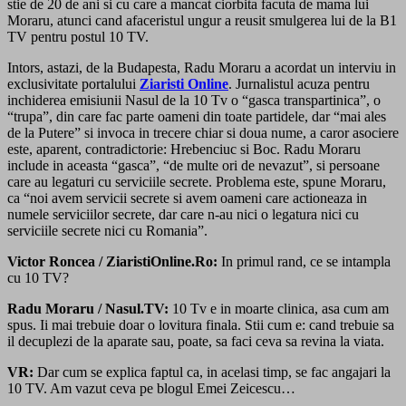
stie de 20 de ani si cu care a mancat ciorbita facuta de mama lui
Moraru, atunci cand afaceristul ungur a reusit smulgerea lui de la B1
TV pentru postul 10 TV.
Intors, astazi, de la Budapesta, Radu Moraru a acordat un interviu in
exclusivitate portalului
Ziaristi Online
. Jurnalistul acuza pentru
inchiderea emisiunii Nasul de la 10 Tv o “gasca transpartinica”, o
“trupa”, din care fac parte oameni din toate partidele, dar “mai ales
de la Putere” si invoca in trecere chiar si doua nume, a caror asociere
este, aparent, contradictorie: Hrebenciuc si Boc. Radu Moraru
include in aceasta “gasca”, “de multe ori de nevazut”, si persoane
care au legaturi cu serviciile secrete. Problema este, spune Moraru,
ca “noi avem servicii secrete si avem oameni care actioneaza in
numele serviciilor secrete, dar care n-au nici o legatura nici cu
serviciile secrete nici cu Romania”.
Victor Roncea / ZiaristiOnline.Ro:
In primul rand, ce se intampla
cu 10 TV?
Radu Moraru / Nasul.TV:
10 Tv e in moarte clinica, asa cum am
spus. Ii mai trebuie doar o lovitura finala. Stii cum e: cand trebuie sa
il decuplezi de la aparate sau, poate, sa faci ceva sa revina la viata.
VR:
Dar cum se explica faptul ca, in acelasi timp, se fac angajari la
10 TV. Am vazut ceva pe blogul Emei Zeicescu…