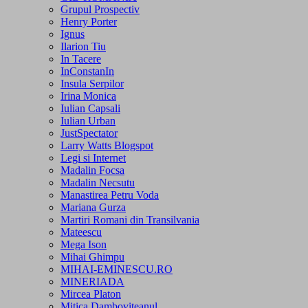
Grupul Prospectiv
Henry Porter
Ignus
Ilarion Tiu
In Tacere
InConstanIn
Insula Serpilor
Irina Monica
Iulian Capsali
Iulian Urban
JustSpectator
Larry Watts Blogspot
Legi si Internet
Madalin Focsa
Madalin Necsutu
Manastirea Petru Voda
Mariana Gurza
Martiri Romani din Transilvania
Mateescu
Mega Ison
Mihai Ghimpu
MIHAI-EMINESCU.RO
MINERIADA
Mircea Platon
Mitica Damboviteanul