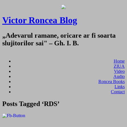
Victor Roncea Blog
„Adevarul ramane, oricare ar fi soarta
slujitorilor sai" – Gh. I. B.
Home
ZIUA
Video
Audio
Roncea Books
Links
Contact
Posts Tagged ‘RDS’