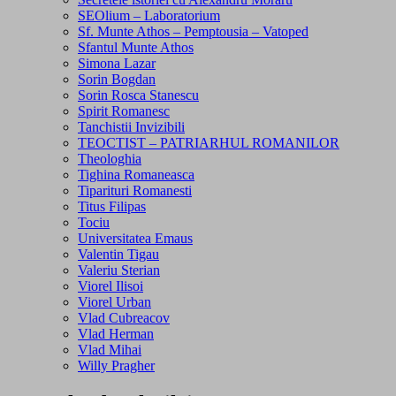
SEOlium – Laboratorium
Sf. Munte Athos – Pemptousia – Vatoped
Sfantul Munte Athos
Simona Lazar
Sorin Bogdan
Sorin Rosca Stanescu
Spirit Romanesc
Tanchistii Invizibili
TEOCTIST – PATRIARHUL ROMANILOR
Theologhia
Tighina Romaneasca
Tiparituri Romanesti
Titus Filipas
Tociu
Universitatea Emaus
Valentin Tigau
Valeriu Sterian
Viorel Ilisoi
Viorel Urban
Vlad Cubreacov
Vlad Herman
Vlad Mihai
Willy Pragher