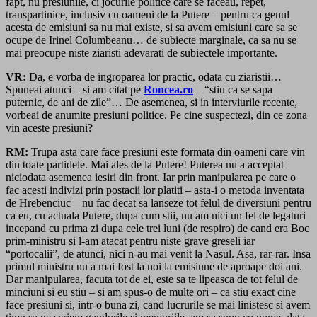
fapt, nu presiunile, ci jocurile politice care se faceau, repet,
transpartinice, inclusiv cu oameni de la Putere – pentru ca genul
acesta de emisiuni sa nu mai existe, si sa avem emisiuni care sa se
ocupe de Irinel Columbeanu… de subiecte marginale, ca sa nu se
mai preocupe niste ziaristi adevarati de subiectele importante.
VR:
Da, e vorba de ingroparea lor practic, odata cu ziaristii…
Spuneai atunci – si am citat pe
Roncea.ro
– “stiu ca se sapa
puternic, de ani de zile”… De asemenea, si in interviurile recente,
vorbeai de anumite presiuni politice. Pe cine suspectezi, din ce zona
vin aceste presiuni?
RM:
Trupa asta care face presiuni este formata din oameni care vin
din toate partidele. Mai ales de la Putere! Puterea nu a acceptat
niciodata asemenea iesiri din front. Iar prin manipularea pe care o
fac acesti indivizi prin postacii lor platiti – asta-i o metoda inventata
de Hrebenciuc – nu fac decat sa lanseze tot felul de diversiuni pentru
ca eu, cu actuala Putere, dupa cum stii, nu am nici un fel de legaturi
incepand cu prima zi dupa cele trei luni (de respiro) de cand era Boc
prim-ministru si l-am atacat pentru niste grave greseli iar
“portocalii”, de atunci, nici n-au mai venit la Nasul. Asa, rar-rar. Insa
primul ministru nu a mai fost la noi la emisiune de aproape doi ani.
Dar manipularea, facuta tot de ei, este sa te lipeasca de tot felul de
minciuni si eu stiu – si am spus-o de multe ori – ca stiu exact cine
face presiuni si, intr-o buna zi, cand lucrurile se mai linistesc si avem