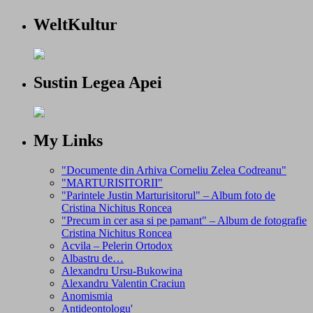
WeltKultur
Sustin Legea Apei
My Links
"Documente din Arhiva Corneliu Zelea Codreanu"
"MARTURISITORII"
"Parintele Justin Marturisitorul" – Album foto de
Cristina Nichitus Roncea
"Precum in cer asa si pe pamant" – Album de fotografie
Cristina Nichitus Roncea
Acvila – Pelerin Ortodox
Albastru de…
Alexandru Ursu-Bukowina
Alexandru Valentin Craciun
Anomismia
Antideontologu'