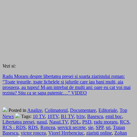
Vezi si:
Radu Moraru despre libertatea presei si soarta ziaristului roman:
“Toate jegurile, toate lichelele si jafurile care iau bani multi, aia
prospera, au tupeu! M-am intrebat de multi ani: oare eu cat voi mai
rezista? Stiu ca se sapa puternic…” VIDEO
Posted in
Analize
,
Colimatorul
,
Documentare
,
Editoriale
,
Top
News
Tags:
10 TV
,
10TV
,
B1 TV
,
b1tv
,
Basescu
,
emil boc
,
Libertatea presei
,
nasul
,
Nasul.TV
,
PDL
,
PSD
,
radu moraru
,
RCS
,
RCS - RDS
,
RDS
,
Roncea
,
servicii secrete
,
sie
,
SPP
,
sri
,
Traian
Basescu
,
victor roncea
,
Viorel Hrebenciuc
,
ziaristi online
,
Zoltan