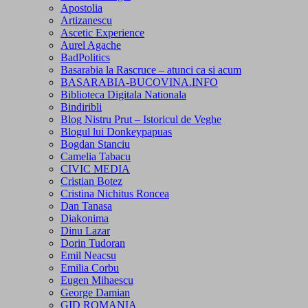
Apostolia
Artizanescu
Ascetic Experience
Aurel Agache
BadPolitics
Basarabia la Rascruce – atunci ca si acum
BASARABIA-BUCOVINA.INFO
Biblioteca Digitala Nationala
Bindiribli
Blog Nistru Prut – Istoricul de Veghe
Blogul lui Donkeypapuas
Bogdan Stanciu
Camelia Tabacu
CIVIC MEDIA
Cristian Botez
Cristina Nichitus Roncea
Dan Tanasa
Diakonima
Dinu Lazar
Dorin Tudoran
Emil Neacsu
Emilia Corbu
Eugen Mihaescu
George Damian
GID ROMANIA