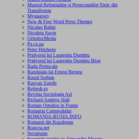
Muzeul Refugiatilor si Persecutatilor Etnic din
Transilvania
Mystagogy
New & Free Word Press Themes
Nicolae Balint
Nicoleta Savin
OrtodoxMedia
Pa.ce.pa
Peter Hitchens
Pridvorul lui Laurentiu Dumitru
Pridvorul lui Laurentiu Dumitru Blog
Radu Portocala
Randuiala lui Ernest Bernea
Raoul Sorban
Razvan Zamfir
Refresh.ro
Revista Sociologia Azi
Richard Andrew Hall
Roman Ortodox in Franta
Romania Carnavalului
ROMANIA-RUSIA.INFO
Romanii din Kazahstan
Roncea.net
Secareanu
Secretele istoriei cu Alexandru Moraru