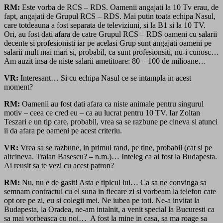
RM:
Este vorba de RCS – RDS. Oamenii angajati la 10 Tv erau, de
fapt, angajati de Grupul RCS – RDS. Mai putin toata echipa Nasul,
care totdeauna a fost separata de televiziuni, si la B1 si la 10 TV.
Ori, au fost dati afara de catre Grupul RCS – RDS oameni cu salarii
decente si profesionisti iar pe acelasi Grup sunt angajati oameni pe
salarii mult mai mari si, probabil, ca sunt profesionsiti, nu-i cunosc…
Am auzit insa de niste salarii ametitoare: 80 – 100 de milioane…
VR:
Interesant… Si cu echipa Nasul ce se intampla in acest
moment?
RM:
Oamenii au fost dati afara ca niste animale pentru singurul
motiv – ceea ce cred eu – ca au lucrat pentru 10 TV. Iar Zoltan
Teszari e un tip care, probabil, vrea sa se razbune pe cineva si atunci
ii da afara pe oameni pe acest criteriu.
VR:
Vrea sa se razbune, in primul rand, pe tine, probabil (cat si pe
altcineva. Traian Basescu? – n.m.)… Inteleg ca ai fost la Budapesta.
Ai reusit sa te vezi cu acest patron?
RM:
Nu, nu e de gasit! Asta e tipicul lui… Ca sa ne convinga sa
semnam contractul cu el suna in fiecare zi si vorbeam la telefon cate
opt ore pe zi, eu si colegii mei. Ne iubea pe toti. Ne-a invitat la
Budapesta, la Oradea, ne-am intalnit, a venit special la Bucuresti ca
sa mai vorbeasca cu noi… A fost la mine in casa, sa ma roage sa