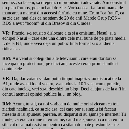
semnez, sa facem, sa dregem, cu promisiuni adevarate. Am construit
un plan frumos, pe cinci ani de zile. Vorba-ceea: i-a facut mama de
mancare, a mancat din aceeasi farfurie cu mine. Eram “ca fratii”, ca
sa zic asa; mai ales ca ne stiam de 20 de ani! Marele Grup RCS –
RDS a avut “boom”-ul din Brasov si din Oradea.
VR:
Practic, s-a reusit o dislocare a ta si a emisiunii Nasul, si a
echipei Nasul – care este una dintre cele mai bune de pe piata media
-, de la B1, unde avea deja un public tinta format si o audienta
ridicata…
RM:
Au venit si colegi din alte televiziuni, care erau doritori sa
inceapa un proiect nou, pe cinci ani, acestea erau promisiunile si
contractele…
VR:
Da, dar voiam sa dau putin timpul inapoi: v-au dislocat de la
B1, unde aveati locul vostru, v-au adus la 10 Tv si acum, practic,
din cate inteleg, vrei sa-ti deschizi un blog. Deci ai ajuns de la a fi in
centrul atentiei opiniei publice la… un blog.
RM:
Acum, tu stii, ca noi vorbeam de multe ori si ziceam ca toti
ziaristii nealiniati, ca sa zic asa, cei care pur si simplu isi faceau
meseria si isi spuneau parerea, au disparut si au ajuns pe internet! Tii
minte, ca erai cu mine in emisiune, cand ma spuneam ca nici eu nu
stiu cat o sa mai rezistam pentru ca stiam de toate presiunile – de