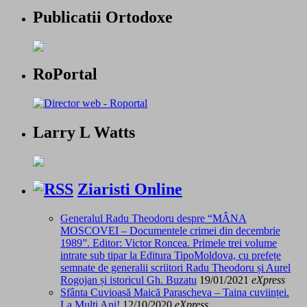
Publicatii Ortodoxe
RoPortal
Larry L Watts
Ziaristi Online
Generalul Radu Theodoru despre “MÂNA
MOSCOVEI – Documentele crimei din decembrie
1989”. Editor: Victor Roncea. Primele trei volume
intrate sub tipar la Editura TipoMoldova, cu prefețe
semnate de generalii scriitori Radu Theodoru și Aurel
Rogojan și istoricul Gh. Buzatu
19/01/2021
eXpress
Sfânta Cuvioasă Maică Parascheva – Taina cuviinței.
La Mulți Ani!
12/10/2020
eXpress