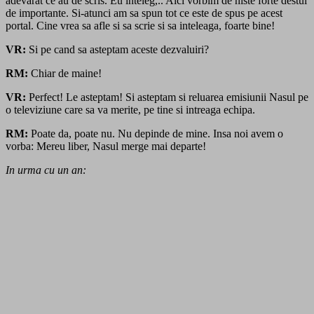
adevarat ce au de scris. Eu inteleg,.. Aici vorbim de niste forte destul
de importante. Si-atunci am sa spun tot ce este de spus pe acest
portal. Cine vrea sa afle si sa scrie si sa inteleaga, foarte bine!
VR:
Si pe cand sa asteptam aceste dezvaluiri?
RM:
Chiar de maine!
VR:
Perfect! Le asteptam! Si asteptam si reluarea emisiunii Nasul pe
o televiziune care sa va merite, pe tine si intreaga echipa.
RM:
Poate da, poate nu. Nu depinde de mine. Insa noi avem o
vorba: Mereu liber, Nasul merge mai departe!
In urma cu un an: