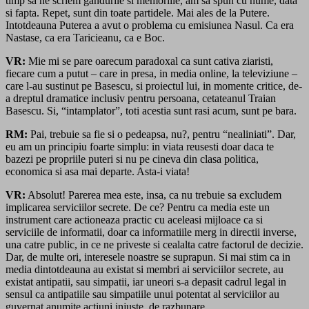
timp sa ne scriem gandurile si memoriile, am sa spun cu nume, data
si fapta. Repet, sunt din toate partidele. Mai ales de la Putere.
Intotdeauna Puterea a avut o problema cu emisiunea Nasul. Ca era
Nastase, ca era Taricieanu, ca e Boc.
VR:
Mie mi se pare oarecum paradoxal ca sunt cativa ziaristi,
fiecare cum a putut – care in presa, in media online, la televiziune –
care l-au sustinut pe Basescu, si proiectul lui, in momente critice, de-
a dreptul dramatice inclusiv pentru persoana, cetateanul Traian
Basescu. Si, “intamplator”, toti acestia sunt rasi acum, sunt pe bara.
RM:
Pai, trebuie sa fie si o pedeapsa, nu?, pentru “nealiniati”. Dar,
eu am un principiu foarte simplu: in viata reusesti doar daca te
bazezi pe propriile puteri si nu pe cineva din clasa politica,
economica si asa mai departe. Asta-i viata!
VR:
Absolut! Parerea mea este, insa, ca nu trebuie sa excludem
implicarea serviciilor secrete. De ce? Pentru ca media este un
instrument care actioneaza practic cu aceleasi mijloace ca si
serviciile de informatii, doar ca informatiile merg in directii inverse,
una catre public, in ce ne priveste si cealalta catre factorul de decizie.
Dar, de multe ori, interesele noastre se suprapun. Si mai stim ca in
media dintotdeauna au existat si membri ai serviciilor secrete, au
existat antipatii, sau simpatii, iar uneori s-a depasit cadrul legal in
sensul ca antipatiile sau simpatiile unui potentat al serviciilor au
guvernat anumite actiuni injuste, de razbunare…