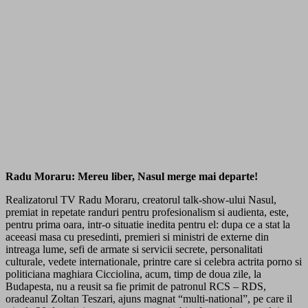
Radu Moraru: Mereu liber, Nasul merge mai departe!
Realizatorul TV Radu Moraru, creatorul talk-show-ului Nasul,
premiat in repetate randuri pentru profesionalism si audienta, este,
pentru prima oara, intr-o situatie inedita pentru el: dupa ce a stat la
aceeasi masa cu presedinti, premieri si ministri de externe din
intreaga lume, sefi de armate si servicii secrete, personalitati
culturale, vedete internationale, printre care si celebra actrita porno si
politiciana maghiara Cicciolina, acum, timp de doua zile, la
Budapesta, nu a reusit sa fie primit de patronul RCS – RDS,
oradeanul Zoltan Teszari, ajuns magnat “multi-national”, pe care il