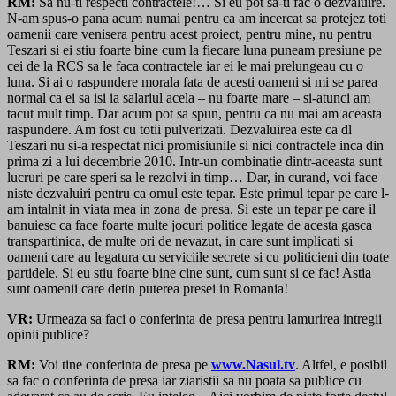
RM:
Sa nu-ti respecti contractele!… Si eu pot sa-ti fac o dezvaluire.
N-am spus-o pana acum numai pentru ca am incercat sa protejez toti
oamenii care venisera pentru acest proiect, pentru mine, nu pentru
Teszari si ei stiu foarte bine cum la fiecare luna puneam presiune pe
cei de la RCS sa le faca contractele iar ei le mai prelungeau cu o
luna. Si ai o raspundere morala fata de acesti oameni si mi se parea
normal ca ei sa isi ia salariul acela – nu foarte mare – si-atunci am
tacut mult timp. Dar acum pot sa spun, pentru ca nu mai am aceasta
raspundere. Am fost cu totii pulverizati. Dezvaluirea este ca dl
Teszari nu si-a respectat nici promisiunile si nici contractele inca din
prima zi a lui decembrie 2010. Intr-un combinatie dintr-aceasta sunt
lucruri pe care speri sa le rezolvi in timp… Dar, in curand, voi face
niste dezvaluiri pentru ca omul este tepar. Este primul tepar pe care l-
am intalnit in viata mea in zona de presa. Si este un tepar pe care il
banuiesc ca face foarte multe jocuri politice legate de acesta gasca
transpartinica, de multe ori de nevazut, in care sunt implicati si
oameni care au legatura cu serviciile secrete si cu politicieni din toate
partidele. Si eu stiu foarte bine cine sunt, cum sunt si ce fac! Astia
sunt oamenii care detin puterea presei in Romania!
VR:
Urmeaza sa faci o conferinta de presa pentru lamurirea intregii
opinii publice?
RM:
Voi tine conferinta de presa pe
www.Nasul.tv
. Altfel, e posibil
sa fac o conferinta de presa iar ziaristii sa nu poata sa publice cu