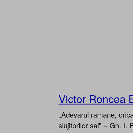
Victor Roncea 
„Adevarul ramane, oricar
slujitorilor sai" – Gh. I. 