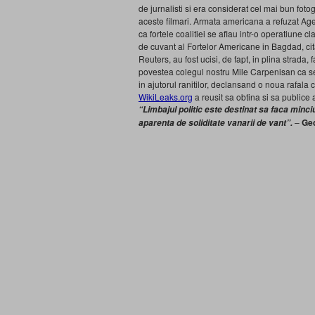
de jurnalisti si era considerat cel mai bun foto
aceste filmari. Armata americana a refuzat Agen
ca fortele coalitiei se aflau intr-o operatiune c
de cuvant al Fortelor Americane in Bagdad, citat
Reuters, au fost ucisi, de fapt, in plina strada, 
povestea colegul nostru Mile Carpenisan ca se
in ajutorul ranitilor, declansand o noua rafala c
WikiLeaks.org
a reusit sa obtina si sa publice ad
“Limbajul politic este destinat sa faca minc
–
Geo
aparenta de soliditate vanarii de vant”.