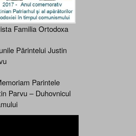
ista Familia Ortodoxa
nile Părintelui Justin
vu
Memoriam Parintele
tin Parvu – Duhovnicul
mului