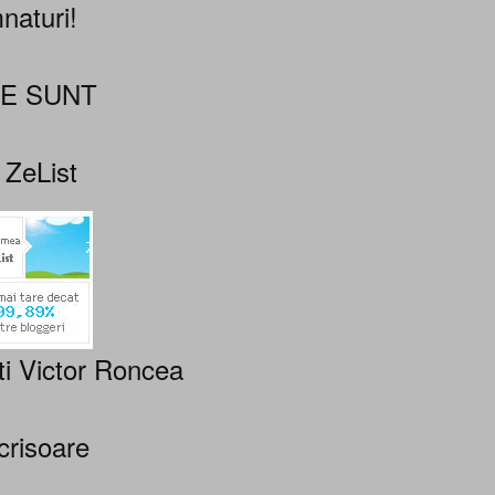
naturi!
NE SUNT
 ZeList
ti Victor Roncea
crisoare