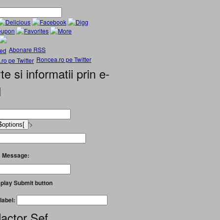
Abonare RSS
Roncea.ro pe Twitter
te si informatii prin e-
l
'>
 Message:
play Submit button
label:
actor Șef