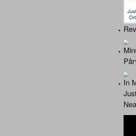
Rev
Minu
Pâr
In 
Jus
Nea