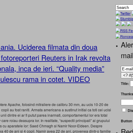
Aler
ania. Uciderea filmata din doua
mai
fotoreporteri Reuters in Irak revolta
nala, inca de ieri. “Quality media”
oiculescu rama in cotet. VIDEO
Title:
Thanks
optere Apache, folosind mitraliere de calibru 30 mm, au ucis 10-20 de
copii au fost raniti. Armata americana a sustinut initial ca toti cei ucisi
Dis
 unii dintre ei ar fi putut parea inarmati, comportamentul lor era total
care roiau deasupra lor. In realitate, “suspectii principali” ai grupului
Button 
euters cu aparatele lor: Saed Chmagh si Namir Noor-Eldeen. Despre
Red
ea 40 de ani si 4 copii. Namir avea 22 de ani, provenea dintr-o familie