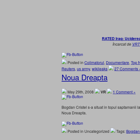
RATED Iraq: Ucidere
Încarcat de
VRT
Posted in
Colimatorul
,
Documentare
,
Top 
Reuters
,
us army
,
wikileaks
27 Comments 
Noua Dreapta
May 29th, 2008
VR
1 Comment »
Bogdan Cristel s-a situat in topul saptamanii l
Noua Dreapta.
Posted in Uncategorized
Tags:
Bogdan 