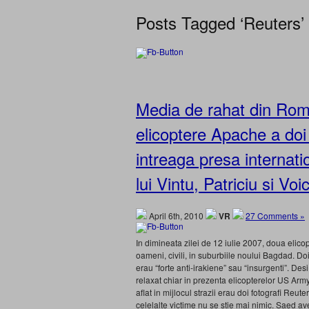
Posts Tagged ‘Reuters’
Media de rahat din Rom
elicoptere Apache a doi 
intreaga presa internatio
lui Vintu, Patriciu si V
April 6th, 2010
VR
27 Comments »
In dimineata zilei de 12 iulie 2007, doua elic
oameni, civili, in suburbiile noului Bagdad. Doi 
erau “forte anti-irakiene” sau “insurgenti”. Desi
relaxat chiar in prezenta elicopterelor US Army 
aflat in mijlocul strazii erau doi fotografi R
celelalte victime nu se stie mai nimic. Saed av