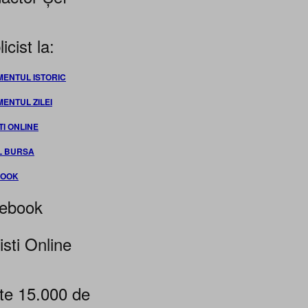
icist la:
MENTUL ISTORIC
MENTUL ZILEI
TI ONLINE
L BURSA
BOOK
ebook
isti Online
te 15.000 de