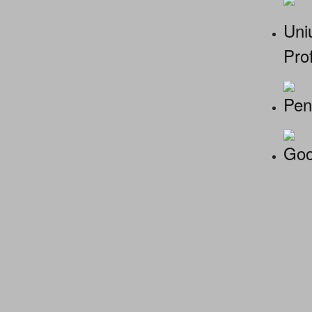
Uniu
Prof
Pen
Goo