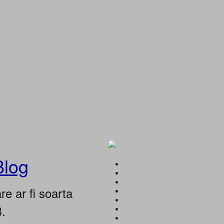
Blog
e ar fi soarta
B.