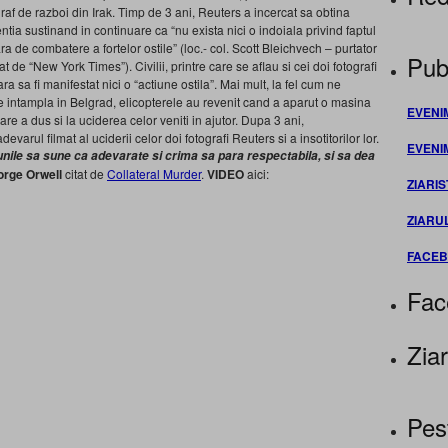
graf de razboi din Irak. Timp de 3 ani, Reuters a incercat sa obtina
tia sustinand in continuare ca “nu exista nici o indoiala privind faptul
lara de combatere a fortelor ostile” (loc.- col. Scott Bleichvech – purtator
Publ
 de “New York Times”). Civilii, printre care se aflau si cei doi fotografi
fara sa fi manifestat nici o “actiune ostila”. Mai mult, la fel cum ne
 intampla in Belgrad, elicopterele au revenit cand a aparut o masina
EVENI
are a dus si la uciderea celor veniti in ajutor. Dupa 3 ani,
evarul filmat al uciderii celor doi fotografi Reuters si a insotitorilor lor.
EVENI
iunile sa sune ca adevarate si crima sa para respectabila, si sa dea
rge Orwell
citat de
Collateral Murder
.
VIDEO
aici:
ZIARIS
ZIARU
FACE
Fac
Ziar
Pes