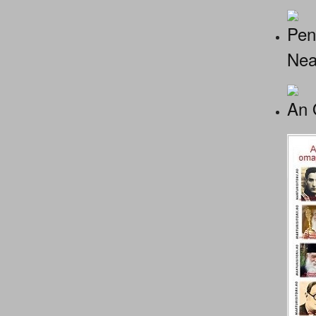
Pen
Nea
An 