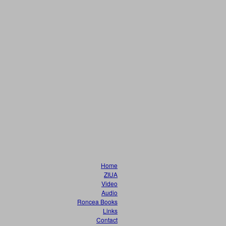
Home
ZIUA
Video
Audio
Roncea Books
Links
Contact