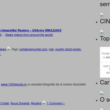
sem
CI
a fotografilor Reuters – USArmy WIKILEAKS
V
. –
News videos from around the world.
Top
News
Tags:
collateralmurder.com
,
irak
,
quality rahat media
,
»
Car
a
www.1000words.ro
cu aceasta fotografie de la marsul Asociatiei
O s
Cristel
,
Noua Dreapta
,
Reuters
1 Comment »