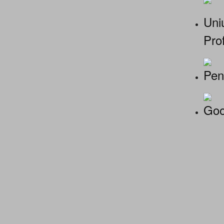
Uniu
Prof
Pen
Goo