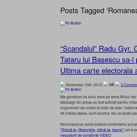
Posts Tagged ‘Romane
“Scandalul” Radu Gyr.
Tataru lui Basescu sa-
Ultima carte electorala 
November 10th, 2012
VR
3 Commen
Ma gandeam sa scriu ceva pe tema titlului dar
tablalagii din presa au fost activati pentru in
ungurenilor se umple la ordin de elan “nationa
Ati inteles ideea, sunt convins. Nu va lasati pa
Recomand pe acest subiect comentariul jurnal
“Ridică-te, Gheorghe, ridică-te, Ioane!”
cat si p
negustorii de conștiințe VIDEO