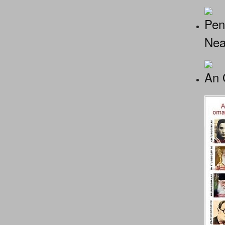
Pen
Nea
An 