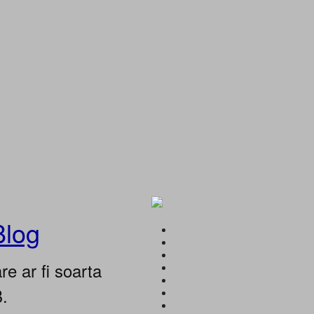
Blog
e ar fi soarta
B.