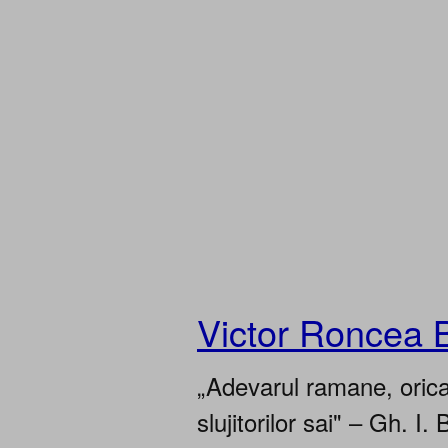
Victor Roncea 
„Adevarul ramane, oricar
slujitorilor sai" – Gh. I. 