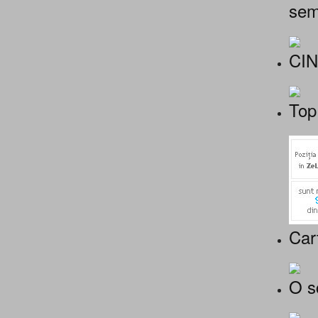
sem
CI
Top
Car
O s