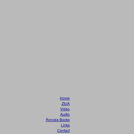
Home
ZIUA
Video
Audio
Roncea Books
Links
Contact