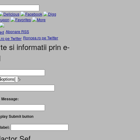
Abonare RSS
Roncea.ro pe Twitter
te si informatii prin e-
l
'>
 Message:
play Submit button
label:
actor Șef