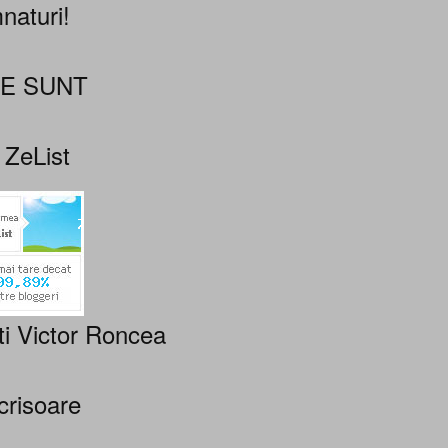
naturi!
NE SUNT
 ZeList
ti Victor Roncea
crisoare