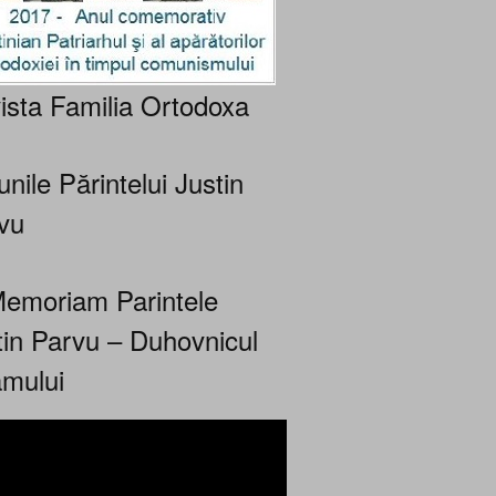
ista Familia Ortodoxa
nile Părintelui Justin
vu
Memoriam Parintele
tin Parvu – Duhovnicul
mului