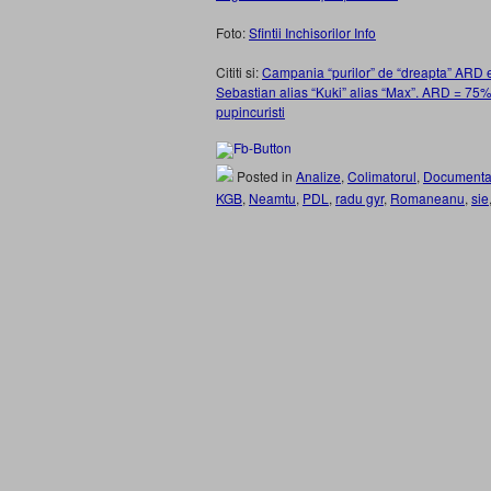
Foto:
Sfintii Inchisorilor Info
Cititi si:
Campania “purilor” de “dreapta” ARD es
Sebastian alias “Kuki” alias “Max”. ARD = 75% U
pupincuristi
Posted in
Analize
,
Colimatorul
,
Documenta
KGB
,
Neamtu
,
PDL
,
radu gyr
,
Romaneanu
,
sie