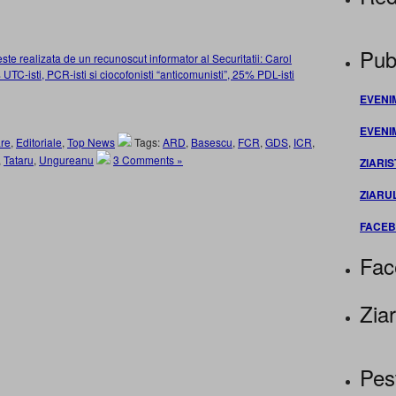
Publ
te realizata de un recunoscut informator al Securitatii: Carol
TC-isti, PCR-isti si ciocofonisti “anticomunisti”, 25% PDL-isti
EVENI
EVENI
re
,
Editoriale
,
Top News
Tags:
ARD
,
Basescu
,
FCR
,
GDS
,
ICR
,
,
Tataru
,
Ungureanu
3 Comments »
ZIARIS
ZIARU
FACE
Fac
Ziar
Pes