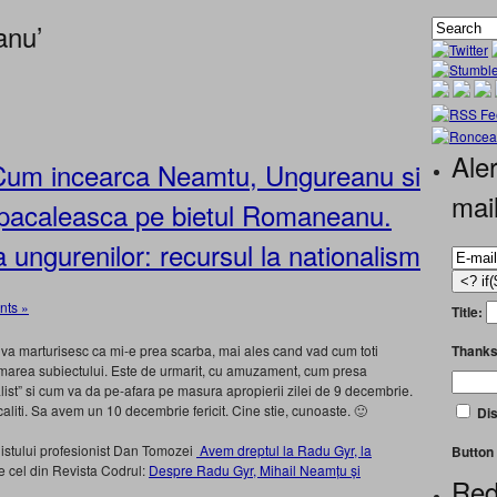
anu’
Aler
 Cum incearca Neamtu, Ungureanu si
mai
l pacaleasca pe bietul Romaneanu.
a ungurenilor: recursul la nationalism
ts »
Title:
Thanks
 va marturisesc ca mi-e prea scarba, mai ales cand vad cum toti
flamarea subiectului. Este de urmarit, cu amuzament, cum presa
list” si cum va da pe-afara pe masura apropierii zilei de 9 decembrie.
caliti. Sa avem un 10 decembrie fericit. Cine stie, cunoaste. 🙂
Dis
istului profesionist Dan Tomozei
Avem dreptul la Radu Gyr, la
Button 
e cel din Revista Codrul:
Despre Radu Gyr, Mihail Neamțu și
Red