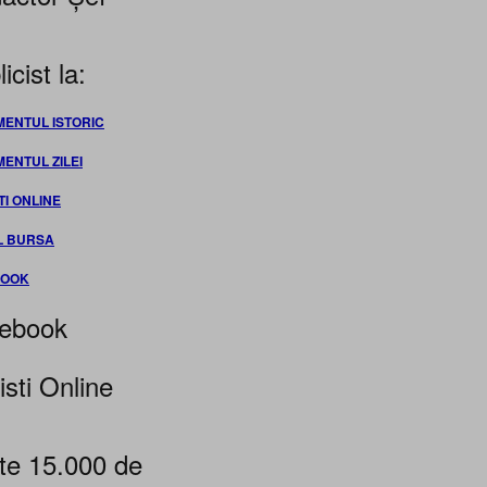
icist la:
MENTUL ISTORIC
MENTUL ZILEI
TI ONLINE
L BURSA
BOOK
ebook
isti Online
te 15.000 de