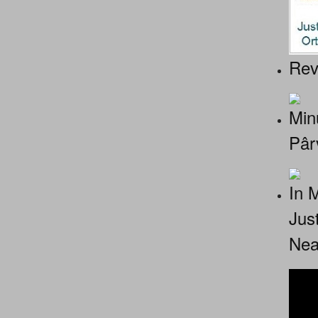
Rev
Minu
Pâr
In 
Jus
Nea