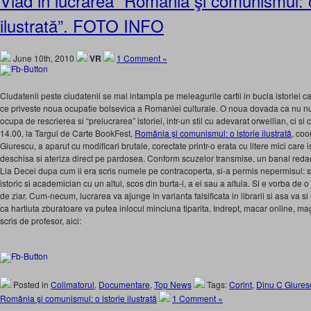
Vlad in lucrarea “România şi comunismul: o
ilustrată”. FOTO INFO
June 10th, 2010
VR
1 Comment »
Ciudatenii peste ciudatenii se mai intampla pe meleagurile cartii in bucla istoriei car
ce priveste noua ocupatie bolsevica a Romaniei culturale. O noua dovada ca nu
ocupa de rescrierea si “prelucrarea” istoriei, intr-un stil cu adevarat orwellian, ci si c
14.00, la Targul de Carte BookFest,
România şi comunismul: o istorie ilustrată
, co
Giurescu, a aparut cu modificari brutale, corectate printr-o erata cu litere mici care i
deschisa si ateriza direct pe pardosea. Conform scuzelor transmise, un banal redact
Lia Decei dupa cum ii era scris numele pe contracoperta, si-a permis nepermisul: sa-
istoric si academician cu un altul, scos din burta-i, a ei sau a altuia. Si e vorba de o 
de ziar. Cum-necum, lucrarea va ajunge in varianta falsificata in librarii si asa va 
ca hartiuta zburatoare va putea inlocui minciuna tiparita. Indrept, macar online, mag
scris de profesor, aici:
Posted in
Colimatorul
,
Documentare
,
Top News
Tags:
Corint
,
Dinu C Giures
România şi comunismul: o istorie ilustrată
1 Comment »