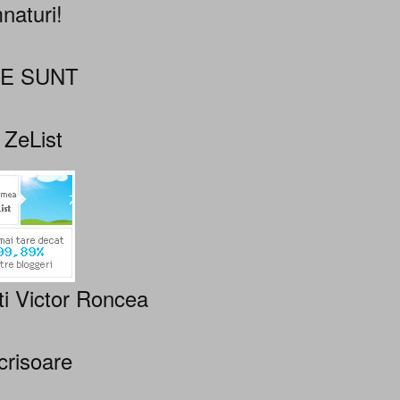
naturi!
NE SUNT
 ZeList
ti Victor Roncea
crisoare