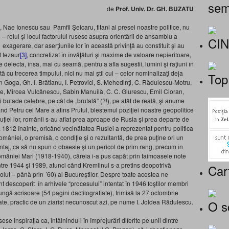
sem
de
Prof. Univ. Dr. GH. BUZATU
 Nae Ionescu sau Pamfil Şeicaru, titani ai presei noastre politice, nu
e – rolul şi locul factorului rusesc asupra orientării de ansamblu a
CI
 exagerare, dar aserţiunile lor în această privinţă au constituit şi au
t tezaur
[3]
, concretizat în învăţături şi maxime de valoare nepieritoare,
delecta, însa, mai cu seamă, pentru a afla sugestii, lumini şi raţiuni în
ă cu trecerea timpului, nici nu mai ştii cui – celor nominalizaţi deja
Top
n Goga, Gh. I. Brătianu, I. Petrovici, S. Mehedinţi, C. Rădulescu-Motru,
de, Mircea Vulcănescu, Sabin Manuilă, C. C. Giurescu, Emil Cioran,
ei butade celebre, pe cât de „brutală” (?!), pe atât de reală, şi anume
nd Petru cel Mare a atins Prutul, blestemul poziţiei noastre geopolitice
luţiei lor, românii s-au aflat prea aproape de Rusia şi prea departe de
1812 înainte, oricând vecinătatea Rusiei a reprezentat pentru politica
omâniei, o premisă, o condiţie şi o rezultantă, de prea puţine ori un
ntaj, ca să nu spun o obsesie şi un pericol de prim rang, precum în
omâniei Mari (1918-1940), căreia i-a pus capăt prin faimoasele note
ntre 1944 şi 1989, atunci când Kremlinul s-a pretins deopotrivă
Car
solut – până prin ´60) al Bucureştilor. Despre toate acestea ne
nt descoperit în arhivele “procesului” intentat în 1946 foştilor membri
lungă scrisoare (54 pagini dactilografiate), trimisă la 27 octombrie
O s
te, practic de un ziarist necunoscut azi, pe nume I. Joldea Rădulescu.
se inspiraţia ca, întâlnindu-i în împrejurări diferite pe unii dintre