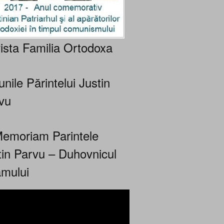
ista Familia Ortodoxa
nile Părintelui Justin
vu
Memoriam Parintele
tin Parvu – Duhovnicul
mului