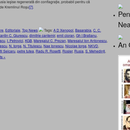
Rusia ieşise regenerată din conflagraţie, probabil pentru că
at de Kremlinul Roşu
[7]
.
Pen
Nea
re
,
Editoriale
,
Top News
Tags:
A D Xenopol
,
Basarabia
,
C. C.
antin C. Giurescu
,
dimitrie cantemir
,
emil cioran
,
Gh I Bratianu
,
escu
,
I. Petrovici
,
KGB
,
Mareşalul C. Prezan
,
Maresalul Ion Antonescu
,
An 
nescu
,
N. Iorga
,
N. Titulescu
,
Nae Ionescu
,
Nicolae Iorga
,
NKVD
,
il Seicaru
,
petre tutea
,
Radu R. Rosetti
,
Rosler
,
Rusia
,
S. Mehedinţi
,
s »