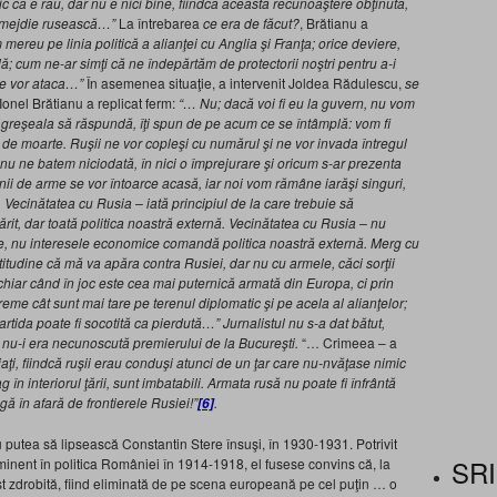
ic că e rău, dar nu e nici bine, fiindcă această recunoaştere obţinută,
rimejdie rusească…”
La întrebarea
ce era de făcut?
, Brătianu a
ereu pe linia politică a alianţei cu Anglia şi Franţa; orice deviere,
ală; cum ne-ar simţi că ne îndepărtăm de protectorii noştri pentru a-i
 ne vor ataca…”
În asemenea situaţie, a intervenit Joldea Rădulescu,
se
Ionel Brătianu a replicat ferm:
“… Nu; dacă voi fi eu la guvern, nu vom
te greşeala să răspundă, îţi spun de pe acum ce se întâmplă: vom fi
jdie de moarte. Ruşii ne vor copleşi cu numărul şi ne vor invada întregul
u ne batem niciodată, în nici o împrejurare şi oricum s-ar prezenta
enii de arme se vor întoarce acasă, iar noi vom rămâne iarăşi singuri,
 Vecinătatea cu Rusia – iată principiul de la care trebuie să
it, dar toată politica noastră externă. Vecinătatea cu Rusia – nu
rale, nu interesele economice comandă politica noastră externă. Merg cu
rtitudine că mă va apăra contra Rusiei, dar nu cu armele, căci sorţii
chiar când în joc este cea mai puternică armată din Europa, ci prin
reme cât sunt mai tare pe terenul diplomatic şi pe acela al alianţelor;
rtida poate fi socotită ca pierdută…” Jurnalistul nu s-a dat bătut,
 nu-i era necunoscută premierului de la Bucureşti.
“… Crimeea – a
iaţi, fiindcă ruşii erau conduşi atunci de un ţar care nu-nvăţase nimic
g în interiorul ţării, sunt imbatabili. Armata rusă nu poate fi înfrântă
gă în afară de frontierele Rusiei!”
.
[6]
u putea să lipsească Constantin Stere însuşi, în 1930-1931. Potrivit
SRI
inent în politica României în 1914-1918, el fusese convins că, la
fost zdrobită, fiind eliminată de pe scena europeană pe cel puţin … o