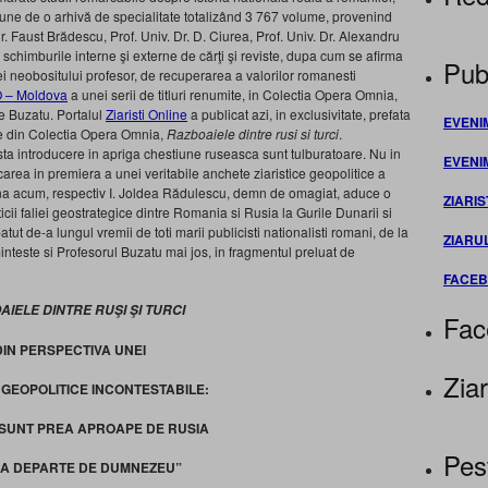
spune de o arhivă de specialitate totalizând 3 767 volume, provenind
 (Dr. Faust Brădescu, Prof. Univ. Dr. D. Ciurea, Prof. Univ. Dr. Alexandru
 schimburile interne şi externe de cărţi şi reviste, dupa cum se afirma
Publ
ei neobositului profesor, de recuperarea a valorilor romanesti
O – Moldova
a unei serii de titluri renumite, in Colectia Opera Omnia,
e Buzatu. Portalul
Ziaristi Online
a publicat azi, in exclusivitate, prefata
EVENI
ie din Colectia Opera Omnia,
Razboaiele dintre rusi si turci
.
ta introducere in apriga chestiune ruseasca sunt tulburatoare. Nu in
EVENI
area in premiera a unei veritabile anchete ziaristice geopolitice a
ana acum, respectiv I. Joldea Rădulescu, demn de omagiat, aduce o
ZIARIS
cii faliei geostrategice dintre Romania si Rusia la Gurile Dunarii si
tut de-a lungul vremii de toti marii publicisti nationalisti romani, de la
ZIARU
este si Profesorul Buzatu mai jos, in fragmentul preluat de
FACE
IELE DINTRE RUŞI ŞI TURCI
Fac
DIN PERSPECTIVA UNEI
Ziar
 GEOPOLITICE INCONTESTABILE:
 SUNT PREA APROAPE DE RUSIA
Pes
EA DEPARTE DE DUMNEZEU”