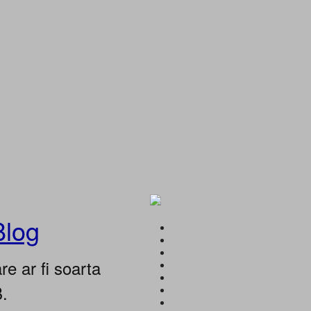
Blog
e ar fi soarta
B.