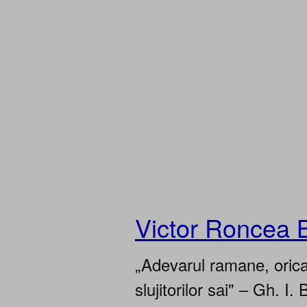
Victor Roncea 
„Adevarul ramane, oricar
slujitorilor sai" – Gh. I. 