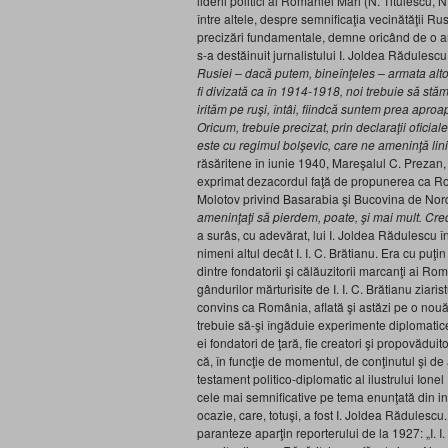
liderii politici ai României Mari (N. Titulescu, 
între altele, despre semnificaţia vecinătăţii Rusie
precizări fundamentale, demne oricând de o ant
s-a destăinuit jurnalistului I. Joldea Rădulescu
Rusiei – dacă putem, bineînţeles – armata alt
fi divizată ca în 1914-1918, noi trebuie să stă
irităm pe ruşi, întâi, fiindcă suntem prea aproape
Oricum, trebuie precizat, prin declaraţii ofici
este cu regimul bolşevic, care ne ameninţă lini
răsăritene în iunie 1940, Mareşalul C. Prezan, 
exprimat dezacordul faţă de propunerea ca Român
Molotov privind Basarabia şi Bucovina de Nor
ameninţaţi să pierdem, poate, şi mai mult. Cred
a surâs, cu adevărat, lui I. Joldea Rădulescu în
nimeni altul decât I. I. C. Brătianu. Era cu puţi
dintre fondatorii şi călăuzitorii marcanţi ai Ro
gândurilor mărturisite de I. I. C. Brătianu ziaris
convins ca România, aflată şi astăzi pe o nouă t
trebuie să-şi îngăduie experimente diplomatice o
ei fondatori de ţară, fie creatori şi propovădui
că, în funcţie de momentul, de conţinutul şi de 
testament politico-diplomatic al ilustrului Ionel
cele mai semnificative pe tema enunţată din in
ocazie, care, totuşi, a fost I. Joldea Rădulescu. 
paranteze aparţin reporterului de la 1927: „I. I