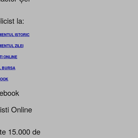
icist la:
MENTUL ISTORIC
MENTUL ZILEI
TI ONLINE
L BURSA
BOOK
ebook
isti Online
te 15.000 de