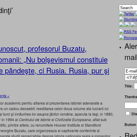
nţi’
Aler
cunoscut, profesorul Buzatu,
mai
 romanii: „Nu bolşevismul constituie
e pândeşte, ci Rusia. Rusia, pur şi
Title:
nts »
Thanks
or academic pentru aflarea si prezentarea istoriei adevarate a
a un cadou deosebit: reeditarea celor doua volume ale lucrarii lui
Dis
i turci şi înrâurirea lor asupra ţărilor române
, aparuta la Iaşi, in 1880,
or in 1994 al
Centrului de Istorie si Civilizatie Europeana
, aflat sub
Button 
ific, printre altele, cu renumitele Hoover Institute si Standford
eorghe Buzatu, care organizeaza si captivante conferinte si
Red
rate studii remarcabile despre istoria nationala reala a romanilor,