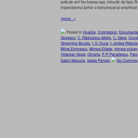
sută de ani! Nu fusese aşa, întrucât, de fapt, 
imperialismul ţarilor a fost preluat şi amplific
(more…)
Posted in
Analize
,
Colimatorul
,
Documenta
Giurescu
,
C. Rădulescu-Motru
,
C. Stere
,
Const
Gheorghe Buzatu
,
I. G. Duca
,
I. Joldea Rădul
Mihai Eminescu
,
Mircea Eliade
,
mircea vulca
Octavian Goga
,
Ohrana
,
P. P. Panaitescu
,
Pamf
Sabin Manuila
,
Vasile Parvan
No Comment