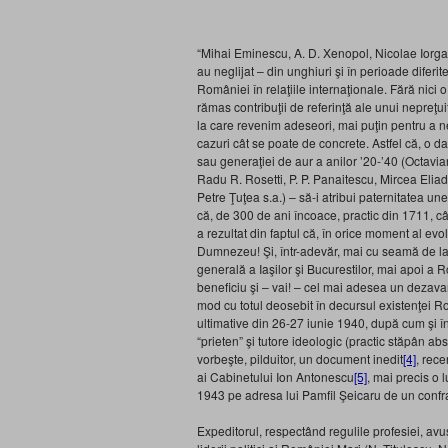
“Mihai Eminescu, A. D. Xenopol, Nicolae Iorga,
au neglijat – din unghiuri şi în perioade diferit
României în relaţiile internaţionale. Fără nici o
rămas contribuţii de referinţă ale unui nepreţui
la care revenim adeseori, mai puţin pentru a ne 
cazuri cât se poate de concrete. Astfel că, o dat
sau generaţiei de aur a anilor ’20-’40 (Octavia
Radu R. Rosetti, P. P. Panaitescu, Mircea Elia
Petre Ţuţea s.a.) – să-i atribui paternitatea un
că, de 300 de ani încoace, practic din 1711, câ
a rezultat din faptul că, în orice moment al evo
Dumnezeu! Şi, într-adevăr, mai cu seamă de la 
generală a Iaşilor şi Bucurestilor, mai apoi a R
beneficiu şi – vai! – cel mai adesea un dezava
mod cu totul deosebit în decursul existenţei R
ultimative din 26-27 iunie 1940, după cum şi î
“prieten” şi tutore ideologic (practic stăpân ab
vorbeşte, pilduitor, un document inedit
[4]
, rece
ai Cabinetului Ion Antonescu
[5]
, mai precis o 
1943 pe adresa lui Pamfil Şeicaru de un confra
Expeditorul, respectând regulile profesiei, avuse