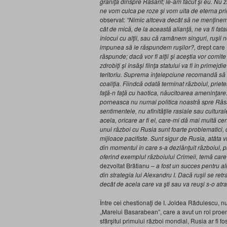
graniţa dinspre Răsărit; le-am făcut şi eu. Nu z
ne vom culca pe roze şi vom uita de eterna p
observat:
“Nimic altceva decât să ne menţinem m
cât de mică, de la această alianţă, ne va fi fat
înlocui cu alţii, sau că ramânem singuri, ruşii
impunea să le răspundem ruşilor?,
drept care 
răspunde; dacă vor fi alţii şi aceştia vor comi
zdrobiţi şi însăşi fiinţa statului va fi în prime
teritoriu. Suprema înţelepciune recomandă să n
coaliţia. Fiindcă odată terminat războiul, priet
faţă-n faţă cu haotica, năucitoarea ameninţare.
porneasca nu numai politica noastră spre Răsăr
sentimentele, nu afinităţile rasiale sau cultu
acela, oricare ar fi el, care-mi dă mai multă ce
unui război cu Rusia sunt foarte problematici, 
mijloace pacifiste. Sunt sigur de Rusia, atâta v
din momentul în care s-a dezlănţuit războiul, pa
oferind exemplul războiului Crimeii, temă care
dezvoltat Brătianu –
a fost un succes pentru al
din strategia lui Alexandru I. Dacă ruşii se retra
decât de acela care va şti sau va reuşi s-o atra
Între cei chestionaţi de I. Joldea Rădulescu, n
„Marelui Basarabean”, care a avut un rol proem
sfârşitul primului război mondial, Rusia ar fi 