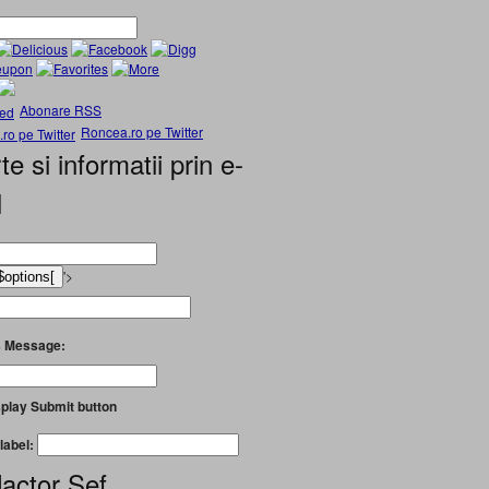
Abonare RSS
Roncea.ro pe Twitter
te si informatii prin e-
l
'>
 Message:
play Submit button
label:
actor Șef