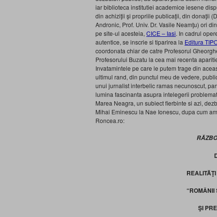
iar biblioteca institutiei academice iesene di
din achiziţii şi propriile publicaţii, din donaţii
Andronic, Prof. Univ. Dr. Vasile Neamţu) ori din
pe site-ul acesteia,
CICE – Iasi
. In cadrul oper
autentice, se inscrie si tiparirea la
Editura TIP
coordonata chiar de catre Profesorul Gheorgh
Profesorului Buzatu la cea mai recenta aparit
Invatamintele pe care le putem trage din aceas
ultimul rand, din punctul meu de vedere, public
unui jurnalist interbelic ramas necunoscut, p
lumina fascinanta asupra intelegerii problemati
Marea Neagra, un subiect fierbinte si azi, dezba
Mihai Eminescu la Nae Ionescu, dupa cum amint
Roncea.ro:
RĂZBOA
REALITĂŢI
“ROMÂNII
ŞI PR