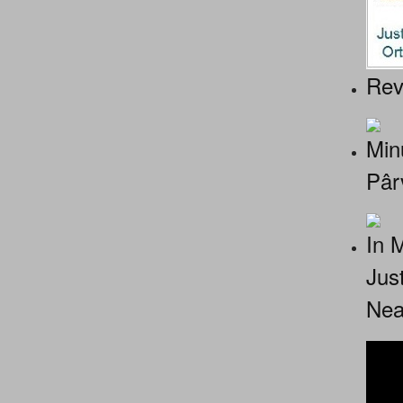
Rev
Minu
Pâr
In 
Jus
Nea