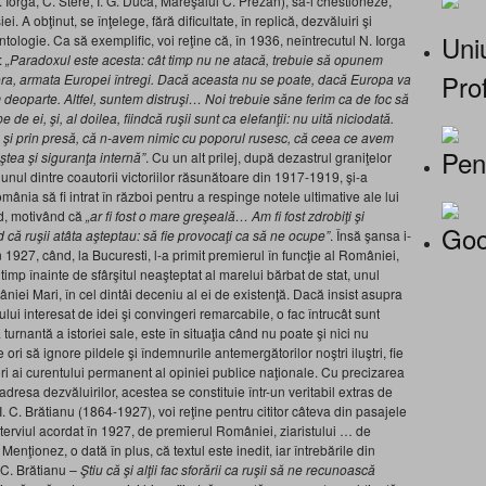
N. Iorga, C. Stere, I. G. Duca, Mareşalul C. Prezan), să-i chestioneze,
i. A obţinut, se înţelege, fără dificultate, în replică, dezvăluiri şi
Uniu
ologie. Ca să exemplific, voi reţine că, în 1936, neîntrecutul N. Iorga
:
„Paradoxul este acesta: cât timp nu ne atacă, trebuie să opunem
Prof
ora, armata Europei întregi. Dacă aceasta nu se poate, dacă Europa va
m deoparte. Altfel, suntem distruşi… Noi trebuie săne ferim ca de foc să
 de ei, şi, al doilea, fiindcă ruşii sunt ca elefanţii: nu uită niciodată.
ale şi prin presă, că n-avem nimic cu poporul rusesc, că ceea ce avem
Pen
ştea şi siguranţa internă”
. Cu un alt prilej, după dezastrul graniţelor
unul dintre coautorii victoriilor răsunătoare din 1917-1919, şi-a
ia să fi intrat în război pentru a respinge notele ultimative ale lui
d, motivând că
„ar fi fost o mare greşeală… Am fi fost zdrobiţi şi
Goo
 că ruşii atâta aşteptau: să fie provocaţi ca să ne ocupe”
. Însă şansa i-
 1927, când, la Bucuresti, l-a primit premierul în funcţie al României,
n timp înainte de sfârşitul neaşteptat al marelui bărbat de stat, unul
mâniei Mari, în cel dintâi deceniu al ei de existenţă. Dacă insist asupra
tului interesat de idei şi convingeri remarcabile, o fac întrucât sunt
urnantă a istoriei sale, este în situaţia când nu poate şi nici nu
ri să ignore pildele şi îndemnurile antemergătorilor noştri iluştri, fie
tori ai curentului permanent al opiniei publice naţionale. Cu precizarea
adresa dezvăluirilor, acestea se constituie într-un veritabil extras de
 I. C. Brătianu (1864-1927), voi reţine pentru cititor câteva din pasajele
terviul acordat în 1927, de premierul României, ziaristului … de
Menţionez, o dată în plus, că textul este inedit, iar întrebările din
. C. Brătianu
– Ştiu că şi alţii fac sforării ca ruşii să ne recunoască