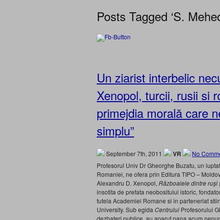
Posts Tagged ‘S. Mehedi
Un ziarist interbelic ne
Xenopol, turcii, rusii si
primejdia morală care n
simplu”
September 7th, 2011
VR
No Comme
Profesorul Univ Dr Gheorghe Buzatu, un luptat
Romaniei, ne ofera prin Editura TIPO – Moldov
Alexandru D. Xenopol,
Războaiele dintre ruşi ş
insotita de prefata neobositului istoric, fondat
tutela Academiei Romane si in parteneriat stiint
University. Sub egida
Centrului
Profesorului Gh
dezbateri publice, au aparut pana acum nenuma