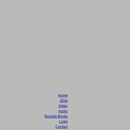
Home
ZIUA
Video
Audio
Roncea Books
Links
Contact