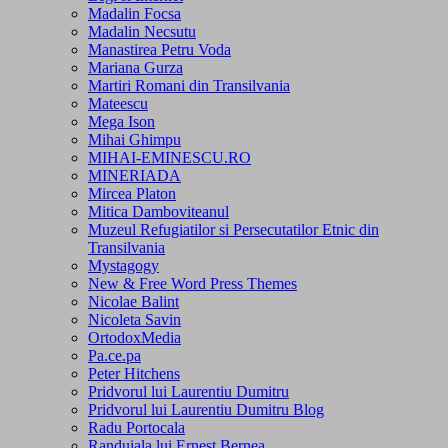
Madalin Focsa
Madalin Necsutu
Manastirea Petru Voda
Mariana Gurza
Martiri Romani din Transilvania
Mateescu
Mega Ison
Mihai Ghimpu
MIHAI-EMINESCU.RO
MINERIADA
Mircea Platon
Mitica Damboviteanul
Muzeul Refugiatilor si Persecutatilor Etnic din
Transilvania
Mystagogy
New & Free Word Press Themes
Nicolae Balint
Nicoleta Savin
OrtodoxMedia
Pa.ce.pa
Peter Hitchens
Pridvorul lui Laurentiu Dumitru
Pridvorul lui Laurentiu Dumitru Blog
Radu Portocala
Randuiala lui Ernest Bernea