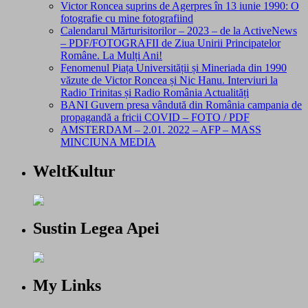
Victor Roncea suprins de Agerpres în 13 iunie 1990: O
fotografie cu mine fotografiind
Calendarul Mărturisitorilor – 2023 – de la ActiveNews
– PDF/FOTOGRAFII de Ziua Unirii Principatelor
Române. La Mulți Ani!
Fenomenul Piața Universității și Mineriada din 1990
văzute de Victor Roncea și Nic Hanu. Interviuri la
Radio Trinitas și Radio România Actualități
BANI Guvern presa vândută din România campania de
propagandă a fricii COVID – FOTO / PDF
AMSTERDAM – 2.01. 2022 – AFP – MASS
MINCIUNA MEDIA
WeltKultur
Sustin Legea Apei
My Links