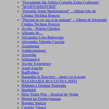
"Documente din Arhiva Corneliu Zelea Codreanu"
"MARTURISITORII"
"Parintele Justin Marturisitorul" – Album foto de
Cristina Nichitus Roncea
"Precum in cer asa si pe pamant" – Album de fotografie
Cristina Nichitus Roncea
Acvila – Pelerin Ortodox
Albastru de…
Alexandru Ursu-Bukowina
Alexandru Valentin Craciun
Anomismia
Antideontologu'
Apostolia
Artizanescu
Ascetic Experience
Aurel Agache
BadPolitics
Basarabia la Rascruce – atunci ca si acum
BASARABIA-BUCOVINA.INFO
Biblioteca Digitala Nationala
Bindiribli
Blog Nistru Prut – Istoricul de Veghe
Blogul lui Donkeypapuas
Bogdan Stanciu
Camelia Tabacu