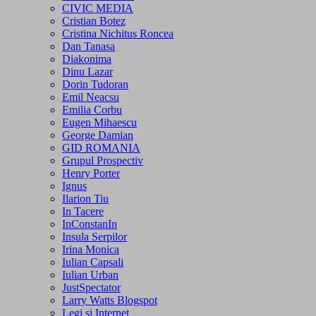
CIVIC MEDIA
Cristian Botez
Cristina Nichitus Roncea
Dan Tanasa
Diakonima
Dinu Lazar
Dorin Tudoran
Emil Neacsu
Emilia Corbu
Eugen Mihaescu
George Damian
GID ROMANIA
Grupul Prospectiv
Henry Porter
Ignus
Ilarion Tiu
In Tacere
InConstanIn
Insula Serpilor
Irina Monica
Iulian Capsali
Iulian Urban
JustSpectator
Larry Watts Blogspot
Legi si Internet