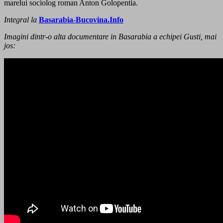
marelui sociolog roman Anton Golopentia.
Integral la
Basarabia-Bucovina.Info
Imagini dintr-o alta documentare in Basarabia a echipei Gusti, mai
jos: