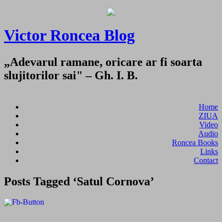
Victor Roncea Blog
„Adevarul ramane, oricare ar fi soarta
slujitorilor sai" – Gh. I. B.
Home
ZIUA
Video
Audio
Roncea Books
Links
Contact
Posts Tagged ‘Satul Cornova’