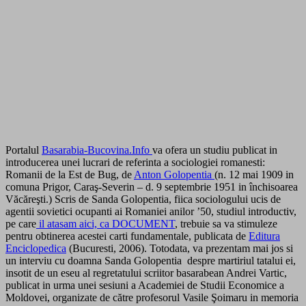
Portalul
Basarabia-Bucovina.Info
va ofera un studiu publicat in
introducerea unei lucrari de referinta a sociologiei romanesti:
Romanii de la Est de Bug, de
Anton Golopentia
(n. 12 mai 1909 in
comuna Prigor, Caraş-Severin – d. 9 septembrie 1951 in închisoarea
Văcăreşti.) Scris de Sanda Golopentia, fiica sociologului ucis de
agentii sovietici ocupanti ai Romaniei anilor ’50, studiul introductiv,
pe care
il atasam aici, ca DOCUMENT
, trebuie sa va stimuleze
pentru obtinerea acestei carti fundamentale, publicata de
Editura
Enciclopedica
(Bucuresti, 2006). Totodata, va prezentam mai jos si
un interviu cu doamna Sanda Golopentia despre martiriul tatalui ei,
insotit de un eseu al regretatului scriitor basarabean Andrei Vartic,
publicat in urma unei sesiuni a Academiei de Studii Economice a
Moldovei, organizate de către profesorul Vasile Şoimaru in memoria