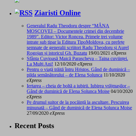
Ziaristi Online
Generalul Radu Theodoru despre “MÂNA
MOSCOVEI – Documentele crimei din decembrie
1989”. Editor: Victor Roncea. Primele trei volume
intrate sub tipar la Editura TipoMoldova, cu prefețe
semnate de generalii scriitori Radu Theodoru și Aurel
Rogojan și istoricul Gh. Buzatu
19/01/2021
eXpress
Sfânta Cuvioasă Maică Parascheva – Taina cuviinței.
La Mulți Ani!
12/10/2020
eXpress
Pentru o viață trăită întru Hristos. Gând de duminică –
pilda semănătorului – de Elena Solunca
11/10/2020
eXpress
Iertarea – cheia de boltă a iubirii. Iubirea vrăjmașilor –
Gând de duminică de Elena Solunca Moise
04/10/2020
eXpress
Pe drumul suitor de la pocăință la ascultare. Pescuirea
minunată – Gând de duminică de Elena Solunca Moise
27/09/2020
eXpress
Recent Posts