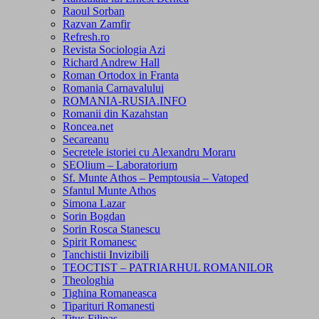
Raoul Sorban
Razvan Zamfir
Refresh.ro
Revista Sociologia Azi
Richard Andrew Hall
Roman Ortodox in Franta
Romania Carnavalului
ROMANIA-RUSIA.INFO
Romanii din Kazahstan
Roncea.net
Secareanu
Secretele istoriei cu Alexandru Moraru
SEOlium – Laboratorium
Sf. Munte Athos – Pemptousia – Vatoped
Sfantul Munte Athos
Simona Lazar
Sorin Bogdan
Sorin Rosca Stanescu
Spirit Romanesc
Tanchistii Invizibili
TEOCTIST – PATRIARHUL ROMANILOR
Theologhia
Tighina Romaneasca
Tiparituri Romanesti
Titus Filipas