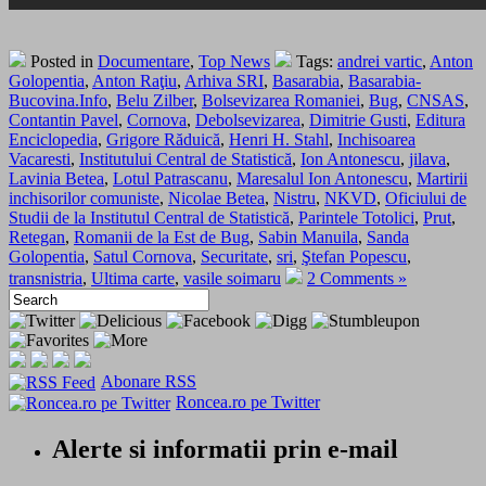
Posted in
Documentare
,
Top News
Tags:
andrei vartic
,
Anton
Golopentia
,
Anton Raţiu
,
Arhiva SRI
,
Basarabia
,
Basarabia-
Bucovina.Info
,
Belu Zilber
,
Bolsevizarea Romaniei
,
Bug
,
CNSAS
,
Contantin Pavel
,
Cornova
,
Debolsevizarea
,
Dimitrie Gusti
,
Editura
Enciclopedia
,
Grigore Răduică
,
Henri H. Stahl
,
Inchisoarea
Vacaresti
,
Institutului Central de Statistică
,
Ion Antonescu
,
jilava
,
Lavinia Betea
,
Lotul Patrascanu
,
Maresalul Ion Antonescu
,
Martirii
inchisorilor comuniste
,
Nicolae Betea
,
Nistru
,
NKVD
,
Oficiului de
Studii de la Institutul Central de Statistică
,
Parintele Totolici
,
Prut
,
Retegan
,
Romanii de la Est de Bug
,
Sabin Manuila
,
Sanda
Golopentia
,
Satul Cornova
,
Securitate
,
sri
,
Ştefan Popescu
,
transnistria
,
Ultima carte
,
vasile soimaru
2 Comments »
Abonare RSS
Roncea.ro pe Twitter
Alerte si informatii prin e-mail