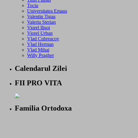
Tociu
Universitatea Emaus
Valentin Tigau
Valeriu Sterian
Viorel Ilisoi
Viorel Urban
Vlad Cubreacov
Vlad Herman
Vlad Mihai
Willy Pragher
Calendarul Zilei
FII PRO VITA
Familia Ortodoxa