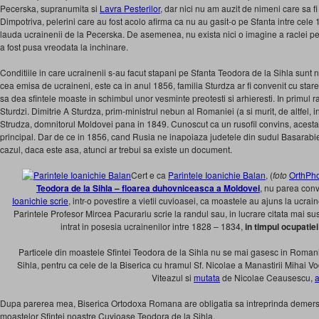
Pecerska, supranumita si
Lavra Pesterilor
, dar nici nu am auzit de nimeni care sa f
Dimpotriva, pelerini care au fost acolo afirma ca nu au gasit-o pe Sfanta intre cele
lauda ucrainenii de la Pecerska. De asemenea, nu exista nici o imagine a raclei pe
a fost pusa vreodata la inchinare.
Conditiile in care ucrainenii s-au facut stapani pe Sfanta Teodora de la Sihla sunt n
cea emisa de ucraineni, este ca in anul 1856, familia Sturdza ar fi convenit cu star
sa dea sfintele moaste in schimbul unor vesminte preotesti si arhieresti. In primul r
Sturdzi. Dimitrie A Sturdza, prim-ministrul nebun al Romaniei (a si murit, de altfel, 
Strudza, domnitorul Moldovei pana in 1849. Cunoscut ca un rusofil convins, acest
principal. Dar de ce in 1856, cand Rusia ne inapoiaza judetele din sudul Basarabiei
cazul, daca este asa, atunci ar trebui sa existe un document.
Cert e ca
Parintele Ioanichie Balan
, (
foto
OrthPh
Teodora de la Sihla – floarea duhovniceasca a Moldovei
, nu parea con
Ioanichie scrie
, intr-o povestire a vietii cuvioasei, ca moastele au ajuns la ucrai
Parintele Profesor Mircea Pacurariu scrie la randul sau, in lucrare citata mai sus
intrat in posesia ucrainenilor intre 1828 – 1834,
in timpul ocupatie
Particele din moastele Sfintei Teodora de la Sihla nu se mai gasesc in Romania
Sihla, pentru ca cele de la Biserica cu hramul Sf. Nicolae a Manastirii Mihai Vod
Viteazul si
mutata
de Nicolae Ceausescu,
a
Dupa parerea mea, Biserica Ortodoxa Romana are obligatia sa intreprinda demersu
moastelor Sfintei noastre Cuvioase Teodora de la Sihla.