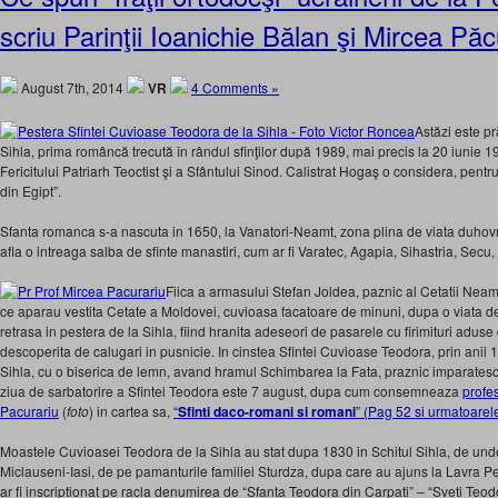
scriu Parinţii Ioanichie Bălan şi Mircea Păc
August 7th, 2014
VR
4 Comments »
Astăzi este p
Sihla, prima româncă trecută în rândul sfinţilor după 1989, mai precis la 20 iunie 1
Fericitului Patriarh Teoctist şi a Sfântului Sinod. Calistrat Hogaş o considera, pentr
din Egipt”.
Sfanta romanca s-a nascuta in 1650, la Vanatori-Neamt, zona plina de viata duho
afla o intreaga salba de sfinte manastiri, cum ar fi Varatec, Agapia, Sihastria, Secu,
Fiica a armasului Stefan Joldea, paznic al Cetatii Neamt
ce aparau vestita Cetate a Moldovei, cuvioasa facatoare de minuni, dupa o viata de ne
retrasa in pestera de la Sihla, fiind hranita adeseori de pasarele cu firimituri aduse de
descoperita de calugari in pusnicie. In cinstea Sfintei Cuvioase Teodora, prin anii 1
Sihla, cu o biserica de lemn, avand hramul Schimbarea la Fata, praznic imparatesc 
ziua de sarbatorire a Sfintei Teodora este 7 august, dupa cum consemneaza
profes
Pacurariu
(
foto
) in cartea sa,
“
Sfinti daco-romani si romani
” (Pag 52 si urmatoarel
Moastele Cuvioasei Teodora de la Sihla au stat dupa 1830 in Schitul Sihla, de unde
Miclauseni-Iasi, de pe pamanturile familiei Sturdza, dupa care au ajuns la Lavra P
ar fi inscriptionat pe racla denumirea de “Sfanta Teodora din Carpati” – “Sveti Teo