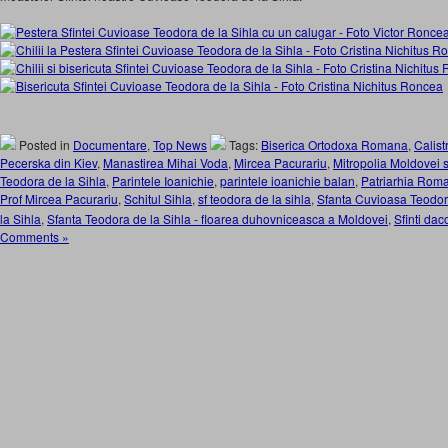
Posted in
Documentare
,
Top News
Tags:
Biserica Ortodoxa Romana
,
Calist
Pecerska din Kiev
,
Manastirea Mihai Voda
,
Mircea Pacurariu
,
Mitropolia Moldovei 
Teodora de la Sihla
,
Parintele Ioanichie
,
parintele ioanichie balan
,
Patriarhia Rom
Prof Mircea Pacurariu
,
Schitul Sihla
,
sf teodora de la sihla
,
Sfanta Cuvioasa Teodora
la Sihla
,
Sfanta Teodora de la Sihla - floarea duhovniceasca a Moldovei
,
Sfinti da
Comments »