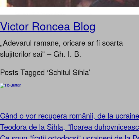
Victor Roncea Blog
„Adevarul ramane, oricare ar fi soarta
slujitorilor sai" – Gh. I. B.
Posts Tagged ‘Schitul Sihla’
Când o vor recupera românii, de la ucraine
Teodora de la Sihla, “floarea duhovniceas
Ce spun “fraţii ortodocşi” ucraineni de la 