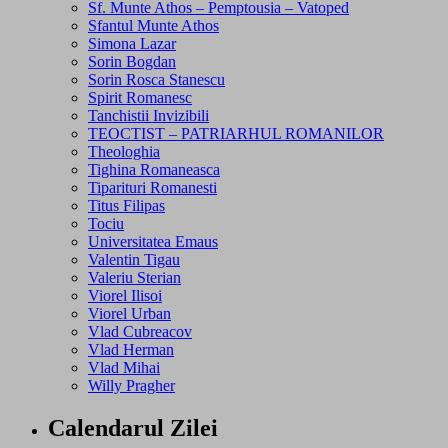
Sf. Munte Athos – Pemptousia – Vatoped
Sfantul Munte Athos
Simona Lazar
Sorin Bogdan
Sorin Rosca Stanescu
Spirit Romanesc
Tanchistii Invizibili
TEOCTIST – PATRIARHUL ROMANILOR
Theologhia
Tighina Romaneasca
Tiparituri Romanesti
Titus Filipas
Tociu
Universitatea Emaus
Valentin Tigau
Valeriu Sterian
Viorel Ilisoi
Viorel Urban
Vlad Cubreacov
Vlad Herman
Vlad Mihai
Willy Pragher
Calendarul Zilei