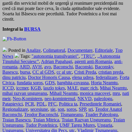
gardă din serviciul mobil de urgenţă şi reanimare prezidenţială nu
cred că mai poate face ceva, în ciuda aptitudinilor sale evidente.
Soarta lui Băsescu este pecetluită. Tudor Pos­telnicu a fost mai
cinstit.
Integral la
BURSA
Posted in
Analize
,
Colimatorul
,
Documentare
,
Editoriale
,
Top
News
Tags:
"autonomia transilvaniei"
,
"TRU"
,
„Autonomia
Ţinutului Secuiesc”
,
Adrian Papahagi
,
agenti anti-Romania
,
anti-
romania
,
ARD
,
AVH
,
avo
,
Baconschi
,
Baconski
,
Baconsky
,
Basescu
,
bursa
,
CC al GDS
,
cc al utc
,
Cristi Preda
,
cristian preda
,
dinu patriciu
,
Doctor Honoris Causa
,
elena udrea
,
federalizare
,
Forta
Civica
,
fundatia soros
,
GDS
,
harghita-covasna
,
Horia Neamtu
,
ICCD
,
iccmer
,
KGB
,
laszlo tokes
,
MAE
,
marc rich
,
Mihai Neamtu
,
mihai razvan ungureanu
,
Mihail Neamtu
,
monica macovei
,
mru
,
nati
meir
,
Neo-Komintern
,
neo-kominternul
,
NKVD
,
paleologu
,
Patapievici
,
PCR
,
PDL
,
PFC
,
Politica ta
,
Presedintele Romaniei
,
Regionalizare
,
secesiune
,
sie
,
son
,
soros
,
SPP
,
sri
,
Teodor Anatol
Baconschi
,
Teodor Baconschi
,
Tismaneanu
,
Toader Paleologu
,
Traian Basescu
,
Traian Mitrica
,
Traian Razvan Ungureanu
,
Traian
Ungureanu
,
Tudor Postelnicu
,
UMF Targu Mures
,
Ungaria
,
Ungureanu
,
Universitatea din Pecs
,
utc
,
Vladimir Tismaneanu
,