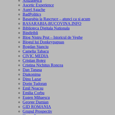
Artizanescu
Ascetic Experience
Aurel Agache
BadPolitics
Basarabia la Rascruce – atunci ca si acum
BASARABIA-BUCOVINA.INFO
Biblioteca Digitala Nationala
Bindiribli
Blog Nistru Prut – Istoricul de Veghe
Blogul lui Donkeypapuas
Bogdan Stanciu
Camelia Tabacu
CIVIC MEDIA
Cristian Botez
Cristina Nichitus Roncea
Dan Tanasa
Diakonima
Dinu Lazar
Dorin Tudoran
Emil Neacsu
Emilia Corbu
Eugen Mihaescu
George Damian
GID ROMANIA
Grupul Prospectiv