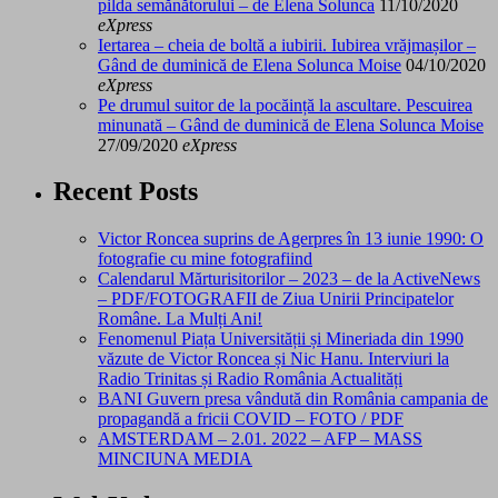
pilda semănătorului – de Elena Solunca
11/10/2020
eXpress
Iertarea – cheia de boltă a iubirii. Iubirea vrăjmașilor –
Gând de duminică de Elena Solunca Moise
04/10/2020
eXpress
Pe drumul suitor de la pocăință la ascultare. Pescuirea
minunată – Gând de duminică de Elena Solunca Moise
27/09/2020
eXpress
Recent Posts
Victor Roncea suprins de Agerpres în 13 iunie 1990: O
fotografie cu mine fotografiind
Calendarul Mărturisitorilor – 2023 – de la ActiveNews
– PDF/FOTOGRAFII de Ziua Unirii Principatelor
Române. La Mulți Ani!
Fenomenul Piața Universității și Mineriada din 1990
văzute de Victor Roncea și Nic Hanu. Interviuri la
Radio Trinitas și Radio România Actualități
BANI Guvern presa vândută din România campania de
propagandă a fricii COVID – FOTO / PDF
AMSTERDAM – 2.01. 2022 – AFP – MASS
MINCIUNA MEDIA