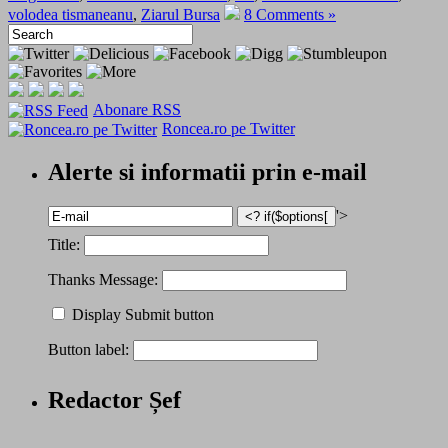
volodea tismaneanu
,
Ziarul Bursa
8 Comments »
Abonare RSS
Roncea.ro pe Twitter
Alerte si informatii prin e-mail
'>
Title:
Thanks Message:
Display Submit button
Button label:
Redactor Șef