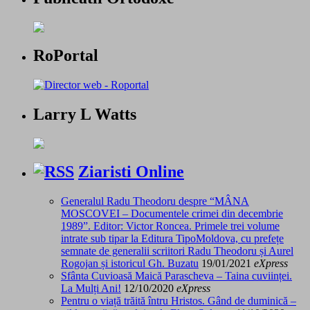
RoPortal
Larry L Watts
Ziaristi Online
Generalul Radu Theodoru despre “MÂNA
MOSCOVEI – Documentele crimei din decembrie
1989”. Editor: Victor Roncea. Primele trei volume
intrate sub tipar la Editura TipoMoldova, cu prefețe
semnate de generalii scriitori Radu Theodoru și Aurel
Rogojan și istoricul Gh. Buzatu
19/01/2021
eXpress
Sfânta Cuvioasă Maică Parascheva – Taina cuviinței.
La Mulți Ani!
12/10/2020
eXpress
Pentru o viață trăită întru Hristos. Gând de duminică –