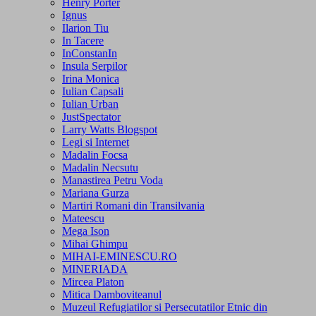
Henry Porter
Ignus
Ilarion Tiu
In Tacere
InConstanIn
Insula Serpilor
Irina Monica
Iulian Capsali
Iulian Urban
JustSpectator
Larry Watts Blogspot
Legi si Internet
Madalin Focsa
Madalin Necsutu
Manastirea Petru Voda
Mariana Gurza
Martiri Romani din Transilvania
Mateescu
Mega Ison
Mihai Ghimpu
MIHAI-EMINESCU.RO
MINERIADA
Mircea Platon
Mitica Damboviteanul
Muzeul Refugiatilor si Persecutatilor Etnic din