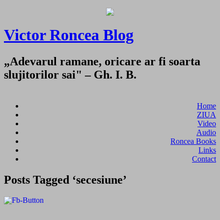
Victor Roncea Blog
„Adevarul ramane, oricare ar fi soarta
slujitorilor sai" – Gh. I. B.
Home
ZIUA
Video
Audio
Roncea Books
Links
Contact
Posts Tagged ‘secesiune’