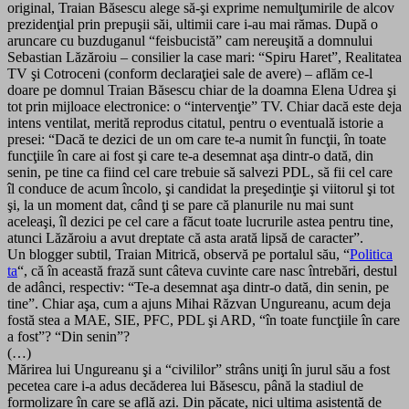
original, Traian Băsescu alege să-şi exprime nemulţumirile de alcov
prezidenţial prin prepuşii săi, ultimii care i-au mai rămas. După o
aruncare cu buzduganul “feisbucistă” cam nereuşită a domnului
Sebastian Lăzăroiu – consilier la case mari: “Spiru Haret”, Realitatea
TV şi Cotroceni (conform declaraţiei sale de avere) – aflăm ce-l
doare pe domnul Traian Băsescu chiar de la doamna Elena Udrea şi
tot prin mijloace electronice: o “intervenţie” TV. Chiar dacă este deja
intens ventilat, merită reprodus citatul, pentru o eventuală istorie a
presei: “Dacă te dezici de un om care te-a numit în funcţii, în toate
funcţiile în care ai fost şi care te-a desemnat aşa dintr-o dată, din
senin, pe tine ca fiind cel care trebuie să salvezi PDL, să fii cel care
îl conduce de acum încolo, şi candidat la preşedinţie şi viitorul şi tot
şi, la un moment dat, când ţi se pare că planurile nu mai sunt
aceleaşi, îl dezici pe cel care a făcut toate lucrurile astea pentru tine,
atunci Lăzăroiu a avut dreptate că asta arată lipsă de caracter”.
Un blogger subtil, Traian Mitrică, observă pe portalul său, “
Politica
ta
“, că în această frază sunt câteva cuvinte care nasc întrebări, destul
de adânci, respectiv: “Te-a desemnat aşa dintr-o dată, din senin, pe
tine”. Chiar aşa, cum a ajuns Mihai Răzvan Ungureanu, acum deja
fostă stea a MAE, SIE, PFC, PDL şi ARD, “în toate func­ţiile în care
a fost”? “Din senin”?
(…)
Mărirea lui Ungureanu şi a “civililor” strâns uniţi în jurul său a fost
pecetea care i-a adus decăderea lui Băsescu, până la stadiul de
formolizare în care se află azi. Din păcate, nici ultima asistentă de