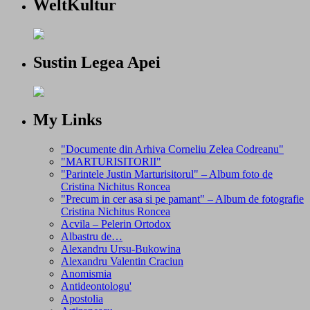
WeltKultur
Sustin Legea Apei
My Links
"Documente din Arhiva Corneliu Zelea Codreanu"
"MARTURISITORII"
"Parintele Justin Marturisitorul" – Album foto de
Cristina Nichitus Roncea
"Precum in cer asa si pe pamant" – Album de fotografie
Cristina Nichitus Roncea
Acvila – Pelerin Ortodox
Albastru de…
Alexandru Ursu-Bukowina
Alexandru Valentin Craciun
Anomismia
Antideontologu'
Apostolia