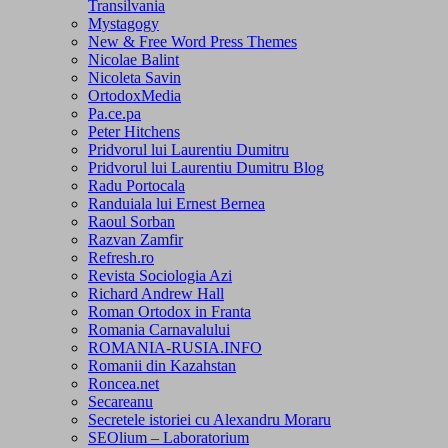
Transilvania
Mystagogy
New & Free Word Press Themes
Nicolae Balint
Nicoleta Savin
OrtodoxMedia
Pa.ce.pa
Peter Hitchens
Pridvorul lui Laurentiu Dumitru
Pridvorul lui Laurentiu Dumitru Blog
Radu Portocala
Randuiala lui Ernest Bernea
Raoul Sorban
Razvan Zamfir
Refresh.ro
Revista Sociologia Azi
Richard Andrew Hall
Roman Ortodox in Franta
Romania Carnavalului
ROMANIA-RUSIA.INFO
Romanii din Kazahstan
Roncea.net
Secareanu
Secretele istoriei cu Alexandru Moraru
SEOlium – Laboratorium