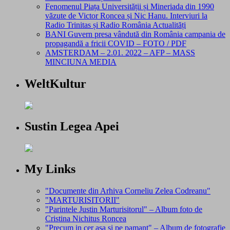
Fenomenul Piața Universității și Mineriada din 1990
văzute de Victor Roncea și Nic Hanu. Interviuri la
Radio Trinitas și Radio România Actualități
BANI Guvern presa vândută din România campania de
propagandă a fricii COVID – FOTO / PDF
AMSTERDAM – 2.01. 2022 – AFP – MASS
MINCIUNA MEDIA
WeltKultur
Sustin Legea Apei
My Links
"Documente din Arhiva Corneliu Zelea Codreanu"
"MARTURISITORII"
"Parintele Justin Marturisitorul" – Album foto de
Cristina Nichitus Roncea
"Precum in cer asa si pe pamant" – Album de fotografie