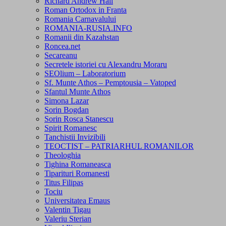
Richard Andrew Hall
Roman Ortodox in Franta
Romania Carnavalului
ROMANIA-RUSIA.INFO
Romanii din Kazahstan
Roncea.net
Secareanu
Secretele istoriei cu Alexandru Moraru
SEOlium – Laboratorium
Sf. Munte Athos – Pemptousia – Vatoped
Sfantul Munte Athos
Simona Lazar
Sorin Bogdan
Sorin Rosca Stanescu
Spirit Romanesc
Tanchistii Invizibili
TEOCTIST – PATRIARHUL ROMANILOR
Theologhia
Tighina Romaneasca
Tiparituri Romanesti
Titus Filipas
Tociu
Universitatea Emaus
Valentin Tigau
Valeriu Sterian