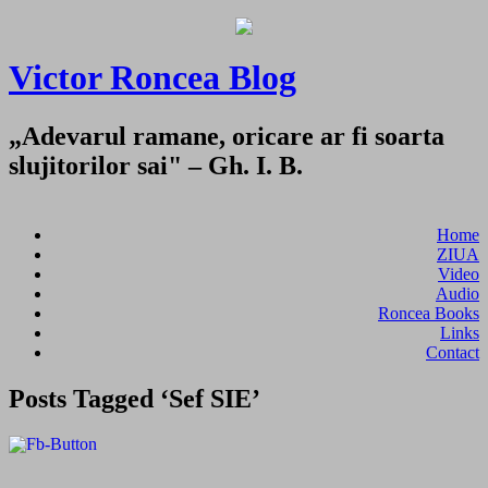
Victor Roncea Blog
„Adevarul ramane, oricare ar fi soarta
slujitorilor sai" – Gh. I. B.
Home
ZIUA
Video
Audio
Roncea Books
Links
Contact
Posts Tagged ‘Sef SIE’