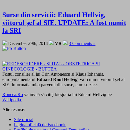
Surse din servicii: Eduard Hellvig,
viitorul şef al SIE. UPDATE: A fost numit
la SRI
December 29th, 2014
VR
3 Comments »
Fostul consilier al lui Crin Antonescu si Klaus Iohannis,
europarlamentarul
Eduard Raul Hellvig
, va fi numit viitorul şef al
SIE. Informaţia mi-a parvenit din surse, cum se zice.
Roncea.Ro
va invită să citiţi biografia lui Eduard Hellvig pe
Wikipedia.
Alte resurse:
Site oficial
Pagina oficială de Facebook
Profilul de pe site-ul Camerei Deputaților