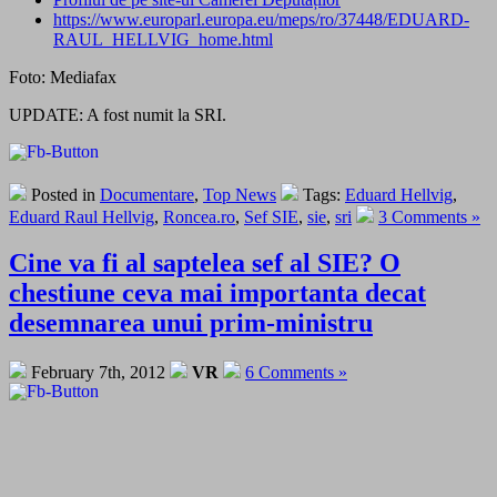
https://www.europarl.europa.eu/meps/ro/37448/EDUARD-
RAUL_HELLVIG_home.html
Foto: Mediafax
UPDATE: A fost numit la SRI.
Posted in
Documentare
,
Top News
Tags:
Eduard Hellvig
,
Eduard Raul Hellvig
,
Roncea.ro
,
Sef SIE
,
sie
,
sri
3 Comments »
Cine va fi al saptelea sef al SIE? O
chestiune ceva mai importanta decat
desemnarea unui prim-ministru
February 7th, 2012
VR
6 Comments »