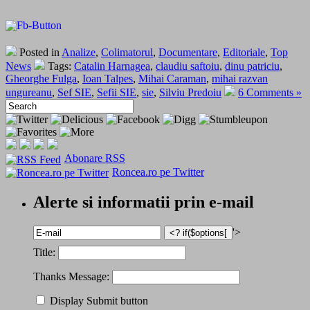
Posted in
Analize
,
Colimatorul
,
Documentare
,
Editoriale
,
Top
News
Tags:
Catalin Harnagea
,
claudiu saftoiu
,
dinu patriciu
,
Gheorghe Fulga
,
Ioan Talpes
,
Mihai Caraman
,
mihai razvan
ungureanu
,
Sef SIE
,
Sefii SIE
,
sie
,
Silviu Predoiu
6 Comments »
Abonare RSS
Roncea.ro pe Twitter
Alerte si informatii prin e-mail
'>
Title:
Thanks Message:
Display Submit button