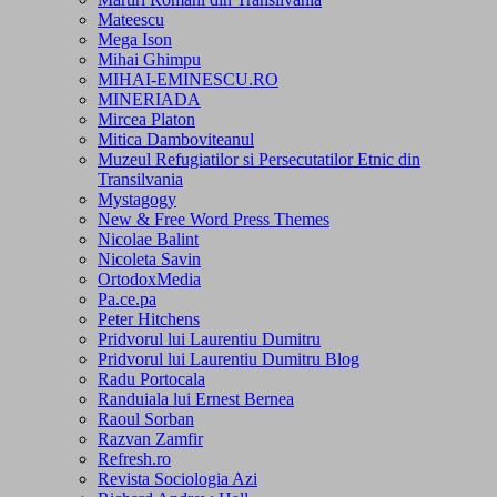
Mateescu
Mega Ison
Mihai Ghimpu
MIHAI-EMINESCU.RO
MINERIADA
Mircea Platon
Mitica Damboviteanul
Muzeul Refugiatilor si Persecutatilor Etnic din
Transilvania
Mystagogy
New & Free Word Press Themes
Nicolae Balint
Nicoleta Savin
OrtodoxMedia
Pa.ce.pa
Peter Hitchens
Pridvorul lui Laurentiu Dumitru
Pridvorul lui Laurentiu Dumitru Blog
Radu Portocala
Randuiala lui Ernest Bernea
Raoul Sorban
Razvan Zamfir
Refresh.ro
Revista Sociologia Azi