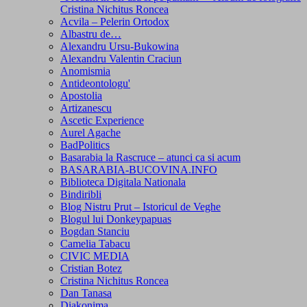
Cristina Nichitus Roncea
Acvila – Pelerin Ortodox
Albastru de…
Alexandru Ursu-Bukowina
Alexandru Valentin Craciun
Anomismia
Antideontologu'
Apostolia
Artizanescu
Ascetic Experience
Aurel Agache
BadPolitics
Basarabia la Rascruce – atunci ca si acum
BASARABIA-BUCOVINA.INFO
Biblioteca Digitala Nationala
Bindiribli
Blog Nistru Prut – Istoricul de Veghe
Blogul lui Donkeypapuas
Bogdan Stanciu
Camelia Tabacu
CIVIC MEDIA
Cristian Botez
Cristina Nichitus Roncea
Dan Tanasa
Diakonima