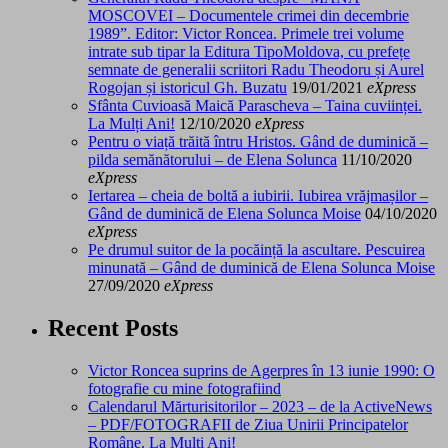
MOSCOVEI – Documentele crimei din decembrie
1989”. Editor: Victor Roncea. Primele trei volume
intrate sub tipar la Editura TipoMoldova, cu prefețe
semnate de generalii scriitori Radu Theodoru și Aurel
Rogojan și istoricul Gh. Buzatu
19/01/2021
eXpress
Sfânta Cuvioasă Maică Parascheva – Taina cuviinței.
La Mulți Ani!
12/10/2020
eXpress
Pentru o viață trăită întru Hristos. Gând de duminică –
pilda semănătorului – de Elena Solunca
11/10/2020
eXpress
Iertarea – cheia de boltă a iubirii. Iubirea vrăjmașilor –
Gând de duminică de Elena Solunca Moise
04/10/2020
eXpress
Pe drumul suitor de la pocăință la ascultare. Pescuirea
minunată – Gând de duminică de Elena Solunca Moise
27/09/2020
eXpress
Recent Posts
Victor Roncea suprins de Agerpres în 13 iunie 1990: O
fotografie cu mine fotografiind
Calendarul Mărturisitorilor – 2023 – de la ActiveNews
– PDF/FOTOGRAFII de Ziua Unirii Principatelor
Române. La Mulți Ani!