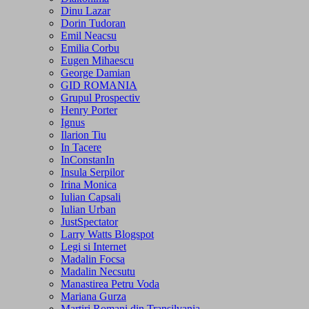
Dinu Lazar
Dorin Tudoran
Emil Neacsu
Emilia Corbu
Eugen Mihaescu
George Damian
GID ROMANIA
Grupul Prospectiv
Henry Porter
Ignus
Ilarion Tiu
In Tacere
InConstanIn
Insula Serpilor
Irina Monica
Iulian Capsali
Iulian Urban
JustSpectator
Larry Watts Blogspot
Legi si Internet
Madalin Focsa
Madalin Necsutu
Manastirea Petru Voda
Mariana Gurza
Martiri Romani din Transilvania