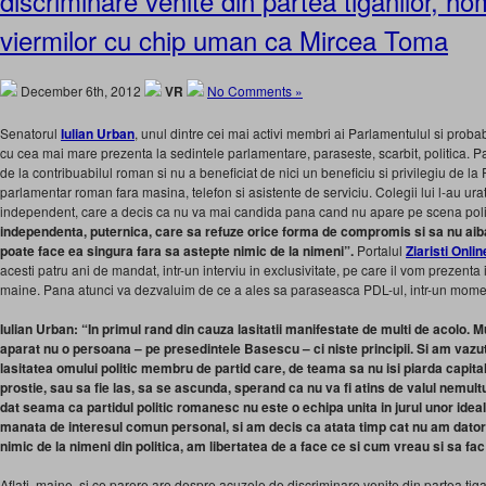
discriminare venite din partea tiganilor, ho
viermilor cu chip uman ca Mircea Toma
December 6th, 2012
VR
No Comments »
Senatorul
Iulian Urban
, unul dintre cei mai activi membri ai Parlamentulul si probab
cu cea mai mare prezenta la sedintele parlamentare, paraseste, scarbit, politica. Pa
de la contribuabilul roman si nu a beneficiat de nici un beneficiu si privilegiu de 
parlamentar roman fara masina, telefon si asistente de serviciu. Colegii lui l-au ura
independent, care a decis ca nu va mai candida pana cand nu apare pe scena pol
independenta, puternica, care sa refuze orice forma de compromis si sa nu aib
poate face ea singura fara sa astepte nimic de la nimeni”.
Portalul
Ziaristi Onlin
acesti patru ani de mandat, intr-un interviu in exclusivitate, pe care il vom prezenta 
maine. Pana atunci va dezvaluim de ce a ales sa paraseasca PDL-ul, intr-un moment
Iulian Urban: “In primul rand din cauza lasitatii manifestate de multi de acolo. 
aparat nu o persoana – pe presedintele Basescu – ci niste principii. Si am vazu
lasitatea omului politic membru de partid care, de teama sa nu isi piarda capital
prostie, sau sa fie las, sa se ascunda, sperand ca nu va fi atins de valul nemul
dat seama ca partidul politic romanesc nu este o echipa unita in jurul unor idea
manata de interesul comun personal, si am decis ca atata timp cat nu am datori
nimic de la nimeni din politica, am libertatea de a face ce si cum vreau si sa fac
Aflati, maine, si ce parere are despre acuzele de discriminare venite din partea tiga