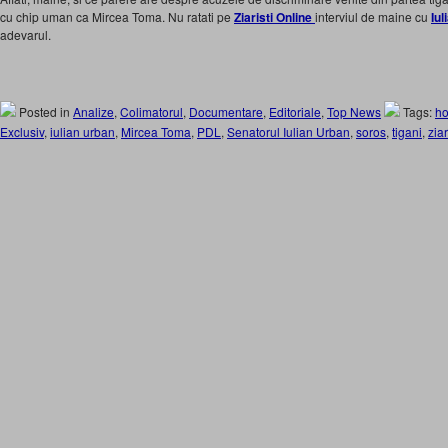
cu chip uman ca Mircea Toma. Nu ratati pe
Ziaristi Online
interviul de maine cu
Iul
adevarul.
Posted in
Analize
,
Colimatorul
,
Documentare
,
Editoriale
,
Top News
Tags:
ho
Exclusiv
,
iulian urban
,
Mircea Toma
,
PDL
,
Senatorul Iulian Urban
,
soros
,
tigani
,
ziar