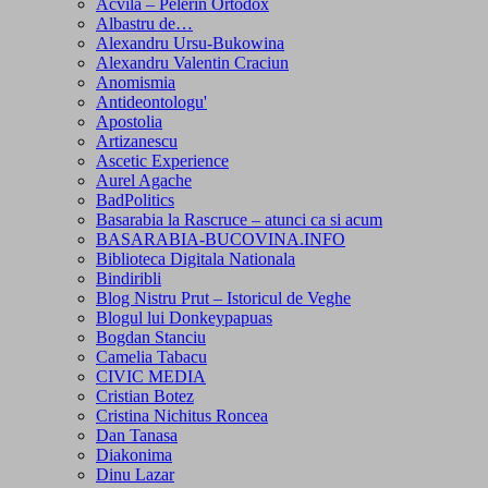
Acvila – Pelerin Ortodox
Albastru de…
Alexandru Ursu-Bukowina
Alexandru Valentin Craciun
Anomismia
Antideontologu'
Apostolia
Artizanescu
Ascetic Experience
Aurel Agache
BadPolitics
Basarabia la Rascruce – atunci ca si acum
BASARABIA-BUCOVINA.INFO
Biblioteca Digitala Nationala
Bindiribli
Blog Nistru Prut – Istoricul de Veghe
Blogul lui Donkeypapuas
Bogdan Stanciu
Camelia Tabacu
CIVIC MEDIA
Cristian Botez
Cristina Nichitus Roncea
Dan Tanasa
Diakonima
Dinu Lazar