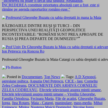
“Încheierea nu poate fi decât una singură: Netăgăduit,
ÎNCREDEREA constituie prioritatea absolută care a fost, este şi
rămâne pe agenda raporturilor româno-ruse.”
RĂZBOAIELE DINTRE RUŞI ŞI TURCI – DIN
PERSPECTIVA UNEI REALITĂŢI GEOPOLITICE
INCONTESTABILE: “ROMÂNII SUNT PREA APROAPE DE
RUSIA ŞI PREA DEPARTE DE DUMNEZEU” ⃰
Profesorul Gheorghe Buzatu la Maia-Catargi cu sabia dreptatii si adeva
Posted in
Documentare
,
Top News
Tags:
A D Xenopol
,
agresiune psihica
,
Aspazia Oţel Petrescu
,
CICE - Iasi
,
Corneliu
Zelea Codreanu
,
DOCUMENTE DIN ARHIVA CORNELIU
ZELEA CODREANU
,
Efectele televiziunii asupra mintii umane
,
Efectele televiziunii asupra mintii umane – Virgiliu Gheorghe
,
Familia Ortodoxa
,
Fecioara Maria
,
File de acatist
,
Gheorghe Buzatu
,
Iorga
,
Jipa Rotaru
,
Maia - Catargi
,
manipulare
,
mass-media
,
Mihai
Eminescu
,
Mislea
,
Nasterea Maicii Domnului
,
Nicolae Iorga
,