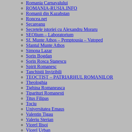
Romania Carnavalului
ROMANIA-RUSIA.INFO
Romanii din Kazahstan
Roncea.net
Secareanu
Secretele istoriei cu Alexandru Moraru
SEOlium – Laboratorium
Sf. Munte Athos – Pemptousia – Vatoped
Sfantul Munte Athos
Simona Lazar
Sorin Bogdan
Sorin Rosca Stanescu
Spirit Romanesc
Tanchistii Invizibili
TEOCTIST – PATRIARHUL ROMANILOR
Theologhia
Tighina Romaneasca
Tiparituri Romanesti
Titus Filipas
Tociu
Universitatea Emaus
Valentin Tigau
Valeriu Sterian
Viorel Ilisoi
Viorel Urban