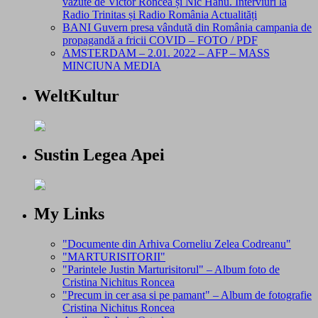
văzute de Victor Roncea și Nic Hanu. Interviuri la
Radio Trinitas și Radio România Actualități
BANI Guvern presa vândută din România campania de
propagandă a fricii COVID – FOTO / PDF
AMSTERDAM – 2.01. 2022 – AFP – MASS
MINCIUNA MEDIA
WeltKultur
Sustin Legea Apei
My Links
"Documente din Arhiva Corneliu Zelea Codreanu"
"MARTURISITORII"
"Parintele Justin Marturisitorul" – Album foto de
Cristina Nichitus Roncea
"Precum in cer asa si pe pamant" – Album de fotografie
Cristina Nichitus Roncea