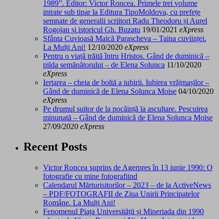
1989”. Editor: Victor Roncea. Primele trei volume
intrate sub tipar la Editura TipoMoldova, cu prefețe
semnate de generalii scriitori Radu Theodoru și Aurel
Rogojan și istoricul Gh. Buzatu
19/01/2021
eXpress
Sfânta Cuvioasă Maică Parascheva – Taina cuviinței.
La Mulți Ani!
12/10/2020
eXpress
Pentru o viață trăită întru Hristos. Gând de duminică –
pilda semănătorului – de Elena Solunca
11/10/2020
eXpress
Iertarea – cheia de boltă a iubirii. Iubirea vrăjmașilor –
Gând de duminică de Elena Solunca Moise
04/10/2020
eXpress
Pe drumul suitor de la pocăință la ascultare. Pescuirea
minunată – Gând de duminică de Elena Solunca Moise
27/09/2020
eXpress
Recent Posts
Victor Roncea suprins de Agerpres în 13 iunie 1990: O
fotografie cu mine fotografiind
Calendarul Mărturisitorilor – 2023 – de la ActiveNews
– PDF/FOTOGRAFII de Ziua Unirii Principatelor
Române. La Mulți Ani!
Fenomenul Piața Universității și Mineriada din 1990