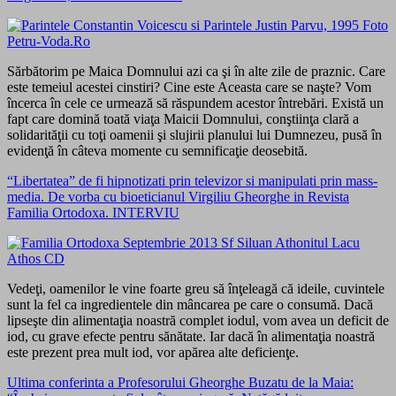
Sărbătorim pe Maica Domnului azi ca şi în alte zile de praznic. Care
este temeiul acestei cinstiri? Cine este Aceasta care se naşte? Vom
încerca în cele ce urmează să răspundem acestor întrebări. Există un
fapt care domină toată viaţa Maicii Domnului, conştiinţa clară a
solidarităţii cu toţi oamenii şi slujirii planului lui Dumnezeu, pusă în
evidenţă în câteva momente cu semnificaţie deosebită.
“Libertatea” de fi hipnotizati prin televizor si manipulati prin mass-
media. De vorba cu bioeticianul Virgiliu Gheorghe in Revista
Familia Ortodoxa. INTERVIU
Vedeţi, oamenilor le vine foarte greu să înţeleagă că ideile, cuvintele
sunt la fel ca ingredientele din mâncarea pe care o consumă. Dacă
lipseşte din alimentaţia noastră complet iodul, vom avea un deficit de
iod, cu grave efecte pentru sănătate. Iar dacă în alimentaţia noastră
este prezent prea mult iod, vor apărea alte deficienţe.
Ultima conferinta a Profesorului Gheorghe Buzatu de la Maia: