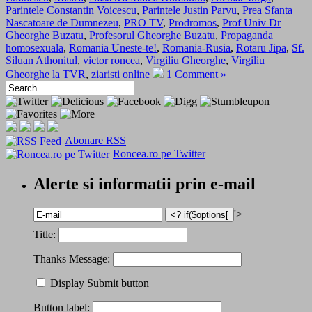
Parintele Constantin Voicescu
,
Parintele Justin Parvu
,
Prea Sfanta
Nascatoare de Dumnezeu
,
PRO TV
,
Prodromos
,
Prof Univ Dr
Gheorghe Buzatu
,
Profesorul Gheorghe Buzatu
,
Propaganda
homosexuala
,
Romania Uneste-te!
,
Romania-Rusia
,
Rotaru Jipa
,
Sf.
Siluan Athonitul
,
victor roncea
,
Virgiliu Gheorghe
,
Virgiliu
Gheorghe la TVR
,
ziaristi online
1 Comment »
Abonare RSS
Roncea.ro pe Twitter
Alerte si informatii prin e-mail
'>
Title:
Thanks Message:
Display Submit button
Button label: