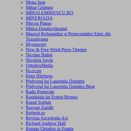
Mega Ison
Mihai Ghimpu
MIHAI-EMINESCU.RO
MINERIADA
Mircea Platon
Mitica Damboviteanul
Muzeul Refugiatilor si Persecutatilor Etnic din
Transilvania
Mystagogy
New & Free Word Press Themes
Nicolae Balint
Nicoleta Savin
OrtodoxMedia
Pa.ce.pa
Peter Hitchens
Pridvorul lui Laurentiu Dumitru
Pridvorul lui Laurentiu Dumitru Blog
Radu Portocala
Randuiala lui Ernest Bernea
Raoul Sorban
Razvan Zamfir
Refresh.ro
Revista Sociologia Azi
Richard Andrew Hall
Roman Ortodox in Franta