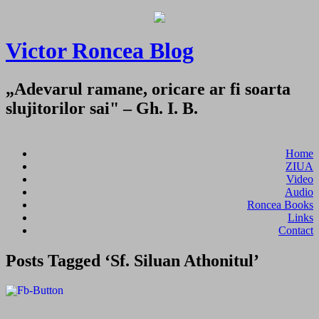
Victor Roncea Blog
„Adevarul ramane, oricare ar fi soarta
slujitorilor sai" – Gh. I. B.
Home
ZIUA
Video
Audio
Roncea Books
Links
Contact
Posts Tagged ‘Sf. Siluan Athonitul’