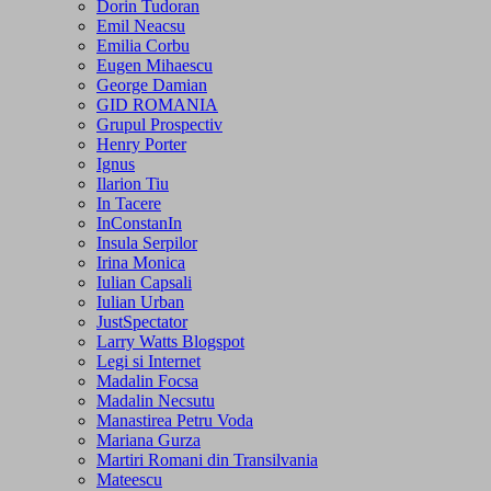
Dorin Tudoran
Emil Neacsu
Emilia Corbu
Eugen Mihaescu
George Damian
GID ROMANIA
Grupul Prospectiv
Henry Porter
Ignus
Ilarion Tiu
In Tacere
InConstanIn
Insula Serpilor
Irina Monica
Iulian Capsali
Iulian Urban
JustSpectator
Larry Watts Blogspot
Legi si Internet
Madalin Focsa
Madalin Necsutu
Manastirea Petru Voda
Mariana Gurza
Martiri Romani din Transilvania
Mateescu