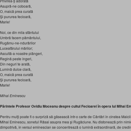
Privirea-ţi ado­rată
Asupră-ne coboară,
O, maică prea curată
Şi pururea fecioară,
Marie!
Noi, ce din mila sfântu­lui
Umbră facem pământului,
Rugămu-ne-ndurărilor
Luceafărului mărilor;
Ascultă-a noas­tre plângeri,
Regină peste îngeri,
Din neguri te arată,
Lumină dulce clară,
O, maică prea curată
Şi pururea fecioară,
Marie!
Mihai Eminescu
Părintele Profesor Ovidiu Moceanu despre cultul Fecioarei în opera lui Mihai 
Pentru mulţi poate fi o surpriză să găsească într-o carte de Cântări în cinstea Mai
Mihai Eminescu, sonetul Răsai asupra mea şi Rugăciune. Nu distonează prin nimic 
dimpotrivă, în versul eminescian se concentrează o lumină extraordinară, de credin