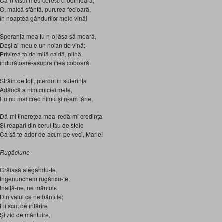
Ca-n visul meu ceresc d-odinioară;
O, maică sfântă, pururea fecioară,
în noaptea gândurilor mele vină!
Speranţa mea tu n-o lăsa să moară,
Deşi al meu e un noian de vină;
Privirea ta de milă caldă, plină,
îndurătoare-asupra mea coboară.
Străin de toţi, pierdut în suferinţa
Adâncă a nimicniciei mele,
Eu nu mai cred nimic şi n-am tărie,
Dă-mi tinereţea mea, redă-mi credinţa
Si reapari din cerul tău de stele
Ca să te-ador de-acum pe veci, Marie!
Rugăciune
Crăiasă alegându-te,
Îngenunchem rugându-te,
Înalţă-ne, ne mântuie
Din valul ce ne bântuie;
Fii scut de întărire
Şi zid de mântuire,