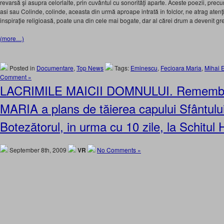
revarsă şi asupra celorlalte, prin cuvântul cu sonorităţi aparte. Aceste poezii, precu
asi sau Colinde, colinde, aceasta din urmă aproape intrată în folclor, ne atrag atenţi
inspiraţie religioasă, poate una din cele mai bogate, dar al cărei drum a devenit gre
(more…)
Posted in
Documentare
,
Top News
Tags:
Eminescu
,
Fecioara Maria
,
Mihai 
Comment »
LACRIMILE MAICII DOMNULUI. Rememb
MARIA a plans de tăierea capului Sfântulu
Botezătorul, in urma cu 10 zile, la Schitu
September 8th, 2009
VR
No Comments »