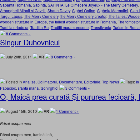
Sapanta Romania
,
Sapinta
,
SAPINTA: Le Cimetiere Joyeux - The Merry Cemetery
,
Arhangheli Mihail si Gavriil
,
Shaun Davey
,
Sighet Online
,
Sighetu Marmatiei
,
Stan 
Targul Lapus
,
The Merry Cemetery
,
the Merry Cemetery creator
,
The Tallest Wooden
wooden structure in Europe
,
the tallest wooden structure in Romania
,
The tombston
Traditia ortodoxa
,
Traditia Ro
,
Traditii maramuresene
,
Transilvania
,
Turism in Roma
8 Comments »
Singur Duhovnicul
July 20th, 2011
VR
3 Comments »
Posted in
Analize
,
Colimatorul
,
Documentare
,
Editoriale
,
Top News
Tags:
In
Papacioc
,
sfanta maria
,
techirghiol
3 Comments »
O, Maică prea curată Şi pururea fecioară, 
August 15th, 2010
VR
1 Comment »
Răsai asupra mea
Răsai asupra mea, lumină lină,