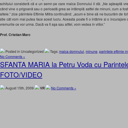
schitului consideră că e un semn pe care maica Domnului îl dă: „Ne aşteaptă vre
când vine o prigoană sau o perioadă grea se întâmplă astfel de minuni, cum a fost ş
altele.” zice părintele Eftimie Mitra continuând: „acum e bine să ne bucurăm de to
stie cât vom mai putea face acest lucru. Aceasta poate fi o întărire si o încurajar
vremurile ce vor urma. Dacă va fi aşa sau altfel, vom vedea în viitor.”
Prof. Cristian Marc
Posted in Uncategorized
Tags:
maica domnului
,
minune
,
parintele eftimie m
No Comments »
SFANTA MARIA la Petru Voda cu Parintele
FOTO/VIDEO
August 15th, 2009
VR
No Comments »