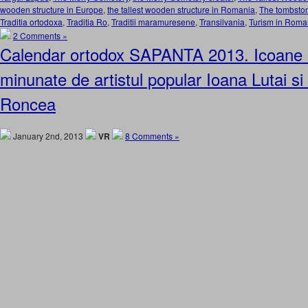
wooden structure in Europe
,
the tallest wooden structure in Romania
,
The tombston
Traditia ortodoxa
,
Traditia Ro
,
Traditii maramuresene
,
Transilvania
,
Turism in Roma
2 Comments »
Calendar ortodox SAPANTA 2013. Icoane si
minunate de artistul popular Ioana Lutai si 
Roncea
January 2nd, 2013
VR
8 Comments »