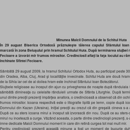
Minunea Maicii Domnului de la Schitul Huta
În 29 august Biserica Ortodoxă prăznuieşte tăierea capului Sfântului Ioan
marcată în zona Beiuşului prin hramul Schitului Huta. După terminarea slujbei re
Fecioare a izvorât mir frumos mirositor. Credinciosii aflaţi la faţa locului au 
inchinate Sfintei Fecioare.
Sâmbătă 29 august 2009, la hramul Schitului Ortodox Huta, au participat peste 30
din Oradea, Alba, Cluj, Arad şi localităţile invecinate. Schitul Huta are două hram
de la Sihla iar cel de al doilea hram este închinat Sfântului Ioan Botezătorul.
Slujbele religioase au început din ajun cu privegherea de noapte după rânduiala
sâmbătă dimineaţa cu celelalte rânduieli urmate de Sfânta Liturghie. După termina
unul dintre preoţii prezenţi împărţea anafora, o credincioasă a observat că din och
frumos mirositor. Icoana respectivă este o litografie lipită pe lemn, copie după i
Domnului din Kazan (Ukraina). Iniţial preoţii au crezut că din greşală cineva s-a 
După ce au sters icoana mirul a început să izvorască din nou. După ce au sters-
mirul nu încetează a curge. Văzând aceasta, o parte dintre credincioşii prezenţi, s
imne dedicate Maicii Domnului moment în care din retină curgea tot mai mult mir.
Pentru credincioşii prezenţi această minune a fost un moment de bucurie duho