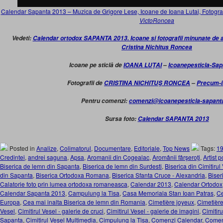
Calendar Sapanta 2013 – Muzica de Grigore Lese, Icoane de Ioana Lutai, Fotograf
VictoRoncea
Vedeti:
Calendar ortodox SAPANTA 2013. Icoane si fotografii minunate de art
Cristina Nichitus Roncea
Icoane pe sticlă de
IOANA LUŢAI
–
Icoanepesticla-Sa
Fotografii de
CRISTINA NICHITUŞ RONCEA
–
Precum-i
Pentru comenzi:
comenzi@icoanepesticla-sapant
Sursa foto:
Calendar SAPANTA 2013
Posted in
Analize
,
Colimatorul
,
Documentare
,
Editoriale
,
Top News
Tags:
1
Credintei
,
andrei saguna
,
Apsa
,
Aromanii din Cogealac
,
Aromânii fârşeroţi
,
Artist 
Biserica de lemn din Sapanta
,
Biserica de lemn din Surdesti
,
Biserica din Cimitiru
din Sapanta
,
Biserica Ortodoxa Romana
,
Biserica Sfanta Cruce - Alexandria
,
Biser
Calatorie foto prin lumea ortodoxa romaneasca
,
Calendar 2013
,
Calendar Ortodox
Calendar Sapanta 2013
,
Campulung la Tisa
,
Casa Memoriala Stan Ioan Patras
,
Ce
Europa
,
Cea mai inalta Biserica de lemn din Romania
,
Cimetière joyeux
,
Cimetièr
Vesel
,
Cimitirul Vesel - galerie de cruci
,
Cimitirul Vesel - galerie de imagini
,
Cimitir
Sapanta
,
Cimitirul Vesel Multimedia
,
Cimpulung la Tisa
,
Comenzi Calendar
,
Comen