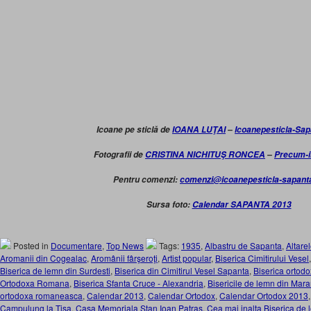
Icoane pe sticlă de
IOANA LUŢAI
–
Icoanepesticla-Sa
Fotografii de
CRISTINA NICHITUŞ RONCEA
–
Precum-i
Pentru comenzi:
comenzi@icoanepesticla-sapant
Sursa foto:
Calendar SAPANTA 2013
Posted in
Documentare
,
Top News
Tags:
1935
,
Albastru de Sapanta
,
Altare
Aromanii din Cogealac
,
Aromânii fârşeroţi
,
Artist popular
,
Biserica Cimitirului Vesel
Biserica de lemn din Surdesti
,
Biserica din Cimitirul Vesel Sapanta
,
Biserica ortod
Ortodoxa Romana
,
Biserica Sfanta Cruce - Alexandria
,
Bisericile de lemn din Mar
ortodoxa romaneasca
,
Calendar 2013
,
Calendar Ortodox
,
Calendar Ortodox 2013
Campulung la Tisa
,
Casa Memoriala Stan Ioan Patras
,
Cea mai inalta Biserica de