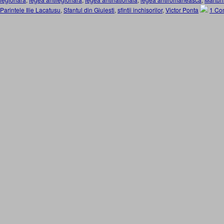
Parintele Ilie Lacatusu
,
Sfantul din Giulesti
,
sfintii inchisorilor
,
Victor Ponta
1 Co