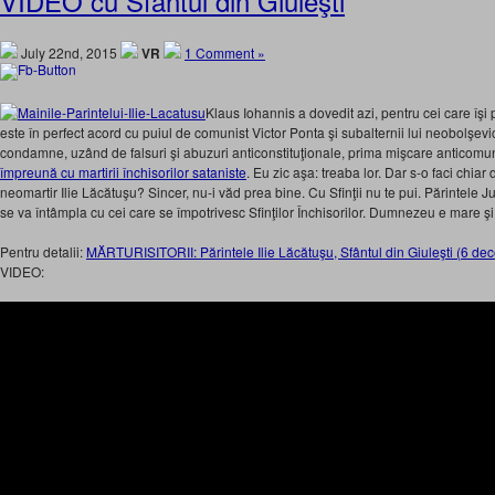
VIDEO cu Sfântul din Giuleşti
July 22nd, 2015
VR
1 Comment »
Klaus Iohannis a dovedit azi, pentru cei care îşi
este în perfect acord cu puiul de comunist Victor Ponta şi subalternii lui neobolşev
condamne, uzând de falsuri şi abuzuri anticonstituţionale, prima mişcare anticomuni
împreună cu martirii închisorilor sataniste
. Eu zic aşa: treaba lor. Dar s-o faci chiar
neomartir Ilie Lăcătuşu? Sincer, nu-i văd prea bine. Cu Sfinţii nu te pui. Părintele J
se va întâmpla cu cei care se împotrivesc Sfinţilor Închisorilor. Dumnezeu e mare şi
Pentru detalii:
MĂRTURISITORII: Părintele Ilie Lăcătuşu, Sfântul din Giuleşti (6 de
VIDEO: