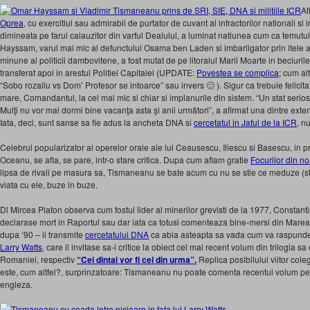
Af
Oprea
, cu exercitiul sau admirabil de purtator de cuvant al infractorilor nationali si 
dimineata pe farul calauzitor din varful Dealului, a luminat natiunea cum ca temutu
Hayssam, varul mai mic al defunctului Osama ben Laden si imbarligator prin itele afa
minune al politicii dambovitene, a fost mutat de pe litoralul Marii Moarte in beciuril
transferat apoi in arestul Politiei Capitalei (UPDATE:
Povestea se complica
; cum al
“Sobo rozaliu vs Dom’ Profesor se intoarce” sau invers 🙂 ). Sigur ca trebuie felicita
mare, Comandantul, la cel mai mic si chiar si implanurile din sistem. “Un stat serios î
Mulţi nu vor mai dormi bine vacanţa asta şi anii următori”, a afirmat una dintre exte
Iata, deci, sunt sanse sa fie adus la ancheta DNA si
cercetatul in Jaful de la ICR
, n
Celebrul popularizator al operelor orale ale lui Ceausescu, Iliescu si Basescu, in pr
Oceanu, se afla, se pare, intr-o stare critica. Dupa cum aflam gratie
Focurilor din n
lipsa de rivali pe masura sa, Tismaneanu se bate acum cu nu se stie ce meduze (stri
viata cu ele, buze in buze.
Dl Mircea Platon observa cum fostul lider al minerilor grevisti de la 1977, Constan
declarase mort in Raportul sau dar iata ca totusi comenteaza bine-mersi din Marea Br
dupa ’90 – ii transmite
cercetatului DNA
ca abia asteapta sa vada cum va raspun
Larry Watts
, care il invitase sa-i critice la obiect cel mai recent volum din trilogia sa
Romaniei, respectiv
“Cei dintai vor fi cei din urma”.
Replica posibilului viitor co
este, cum altfel?, surprinzatoare: Tismaneanu nu poate comenta recentul volum pe
engleza.