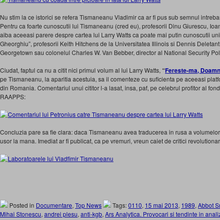
Nu stim la ce istorici se refera Tismaneanu Vladimir ca ar fi pus sub semnul intrebari
Pentru ca foarte cunoscutii lui Tismaneanu (cred eu), profesorii Dinu Giurescu, Io
aiba aceeasi parere despre cartea lui Larry Watts ca poate mai putin cunoscutii univ
Gheorghiu”, profesorii Keith Hitchens de la Universitatea Illinois si Dennis Deletant
Georgetown sau colonelul Charles W. Van Bebber, director al National Security Pol
Ciudat, faptul ca nu a citit nici primul volum al lui Larry Watts,
“
Fereste-ma, Doamne
pe Tismaneanu, la aparitia acestuia, sa il comenteze cu suficienta pe aceeasi platf
din Romania. Comentariul unui cititor l-a lasat, insa, paf, pe celebrul profitor al f
RAAPPS:
Concluzia pare sa fie clara: daca Tismaneanu avea traducerea in rusa a volumelor lu
usor la mana. Imediat ar fi publicat, ca pe vremuri, vreun caiet de critici revolution
Posted in
Documentare
,
Top News
Tags:
0110
,
15 mai 2013
,
1989
,
Abbot S
Mihai Stonescu
,
andrei plesu
,
anti-kgb
,
Ars Analytica. Provocari si tendinte in anali