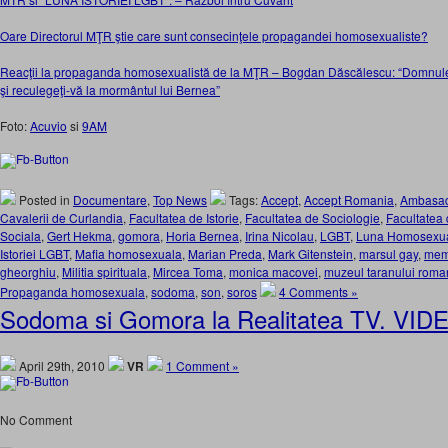
Oare Directorul MŢR ştie care sunt consecinţele propagandei homosexualiste?
Reacţii la propaganda homosexualistă de la MŢR – Bogdan Dăscălescu: “Domnule V
şi reculegeţi-vă la mormântul lui Bernea”
Foto:
Acuvio
si
9AM
Posted in
Documentare
,
Top News
Tags:
Accept
,
Accept Romania
,
Ambasa
Cavalerii de Curlandia
,
Facultatea de Istorie
,
Facultatea de Sociologie
,
Facultatea 
Sociala
,
Gert Hekma
,
gomora
,
Horia Bernea
,
Irina Nicolau
,
LGBT
,
Luna Homosexual
Istoriei LGBT
,
Mafia homosexuala
,
Marian Preda
,
Mark Gitenstein
,
marsul gay
,
mem
gheorghiu
,
Militia spirituala
,
Mircea Toma
,
monica macovei
,
muzeul taranului roma
Propaganda homosexuala
,
sodoma
,
son
,
soros
4 Comments »
Sodoma si Gomora la Realitatea TV. VID
April 29th, 2010
VR
1 Comment »
No Comment