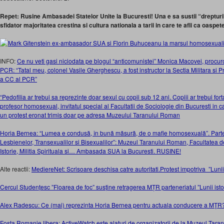
Repet: Rusine Ambasadei Statelor Unite la Bucuresti! Una e sa sustii “drepturil
sfidator majoritatea crestina si cultura nationala a tarii in care te afli ca oaspet
INFO:
Ce nu veti gasi niciodata pe blogul “anticomunistei” Monica Macovei, procuro
PCR: “Tatal meu, colonel Vasile Gherghescu, a fost instructor la Sectia Militara si 
a CC al PCR”
“Pedofilia ar trebui sa reprezinte doar sexul cu copii sub 12 ani. Copiii ar trebui for
profesor homosexual, invitatul special al Facultatii de Sociologie din Bucuresti in c
un protest eronat trimis doar pe adresa Muzeului Taranului Roman
Horia Bernea: “Lumea e condusă, în bună măsură, de o mafie homosexuală”. Parten
Lesbienelor, Transexualilor si Bisexualilor”: Muzeul Taranului Roman, Facultatea d
Istorie, Militia Spirituala si… Ambasada SUA la Bucuresti. RUSINE!
Alte reactii:
MediereNet: Scrisoare deschisa catre autoritati.Protest impotriva ”Lunii
Cercul Studențesc ”Floarea de foc” susține retragerea MȚR parteneriatul ”Lunii ist
Alex Radescu: Ce (mai) reprezinta Horia Bernea pentru actuala conducere a MŢR
Fosta Romanie libera: ActiveWatch este alaturi de organizatorii de la Muzeul Tar