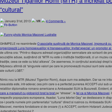
Muzeul Tiganilor Romi (MTR) a incheiat po
“cultural”
January 31st, 2013
VR
4 Comments »
GHIMPELE ne reaminteste
O asociaţie susţinută de Monica Macovei, împreună c
organizează Luna homosexualilor şi transsexualilor. Invitat special: un promotor al 
de ultima ora: “Printr-o răspuns adresat organizațiilor semnatare ale scrisorii de 
acuzațiile aduse, susținând că “MTR nu este o instituție tradițională, ci un muzeu c
tradiție, ceea ce este cu totul altceva”. De asemenea, în conținutul aceluiași drept la
Nițulescu afirmă că “singurele valori pe care le promovează muzeul sunt cele autenti
ale culturii LGBT.”
Nimic nou la MTR (Muzeul Tiganilor Romi), dupa cum ma asteptam. Dar sa ne intoa
ceausista este, intr-adevar, cea prin care s-a perfectat punerea ACCEPT-ului sub 
relatiilor diplomatice romano-americane a Ambasadei SUA la Bucuresti. Evident, 
care a marsaluit cu pidosnicii brat la brat
pe “strasse”, la
fel ca si Monica Macovei
.
respectiv popopulara europeana. Asadar, “Luna Istoriei Gay” se desfasoara in dis
ce-i poarta numele prin parteneriatul “cultural” direct si rusinos cu Ambasada SUA 
Macovei, membra fondatoare si de onoare (!) a ACCEPT, conform Hotararii Judecat
Judecatoriei Sectorului 2.