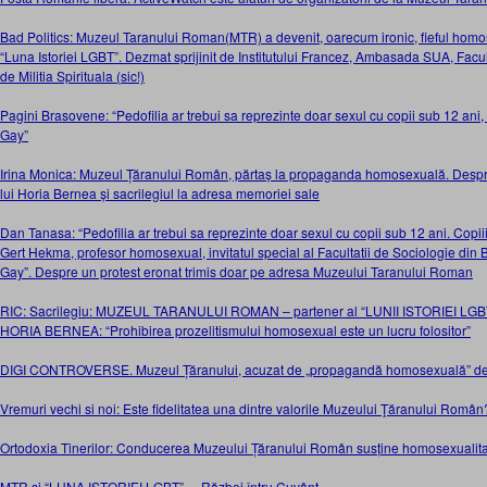
Bad Politics: Muzeul Taranului Roman(MTR) a devenit, oarecum ironic, fieful homo
“Luna Istoriei LGBT”. Dezmat sprijinit de Institutului Francez, Ambasada SUA, Facul
de Militia Spirituala (sic!)
Pagini Brasovene: “Pedofilia ar trebui sa reprezinte doar sexul cu copii sub 12 ani, su
Gay”
Irina Monica: Muzeul Țăranului Român, părtaș la propaganda homosexuală. Despre
lui Horia Bernea și sacrilegiul la adresa memoriei sale
Dan Tanasa: “Pedofilia ar trebui sa reprezinte doar sexul cu copii sub 12 ani. Copiii 
Gert Hekma, profesor homosexual, invitatul special al Facultatii de Sociologie din Bu
Gay”. Despre un protest eronat trimis doar pe adresa Muzeului Taranului Roman
RIC: Sacrilegiu: MUZEUL TARANULUI ROMAN – partener al “LUNII ISTORIEI LGBT”.
HORIA BERNEA: “Prohibirea prozelitismului homosexual este un lucru folositor”
DIGI CONTROVERSE. Muzeul Țăranului, acuzat de „propagandă homosexuală” de o p
Vremuri vechi si noi: Este fidelitatea una dintre valorile Muzeului Ţăranului Român
Ortodoxia Tinerilor: Conducerea Muzeului Țăranului Român susține homosexualit
MTR si “LUNA ISTORIEI LGBT”. – Război întru Cuvânt