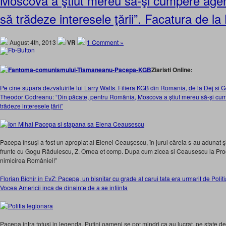
Moscova a ştiut mereu să-şi cumpere agenţ
să trădeze interesele ţării”. Facatura de l
August 4th, 2013
VR
1 Comment »
Ziaristi Online:
Pe cine supara dezvaluirile lui Larry Watts. Filiera KGB din Romania, de la Dej si
Theodor Codreanu: “Din păcate, pentru România, Moscova a ştiut mereu să-şi cump
trădeze interesele ţării”
Pacepa însuşi a fost un apropiat al Elenei Ceauşescu, în jurul căreia s-au adunat şi c
frunte cu Gogu Rădulescu, Z. Ornea et comp. Dupa cum zicea si Ceausescu la Pro
nimicirea României!”
Florian Bichir in EvZ: Pacepa, un bisnitar cu grade al carui tata era urmarit de Polit
Vocea Americii inca de dinainte de a se infiinta
Pacepa intra totusi in legenda. Putini oameni se pot mindri ca au lucrat, pe state de