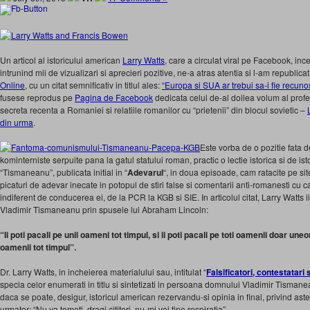
Un articol al istoricului american
Larry Watts
, care a circulat viral pe Facebook, inc
intrunind mii de vizualizari si aprecieri pozitive, ne-a atras atentia si l-am republica
Online
, cu un citat semnificativ in titlul ales:
“Europa si SUA ar trebui sa-i fie recu
fusese reprodus pe
Pagina de Facebook
dedicata celui de-al doilea volum al prof
secreta recenta a Romaniei si relatiile romanilor cu “prietenii” din blocul sovietic –
din urma
.
Este vorba de o pozitie fata d
kominterniste serpuite pana la gatul statului roman, practic o lectie istorica si de isto
“Tismaneanu”, publicata initial in “
Adevarul
“, in doua episoade, cam ratacite pe si
picaturi de adevar inecate in potopul de stiri false si comentarii anti-romanesti cu c
indiferent de conducerea ei, de la PCR la KGB si SIE. In articolul citat, Larry Watts 
Vladimir Tismaneanu prin spusele lui Abraham Lincoln:
“Ii poti pacali pe unii oameni tot timpul, si ii poti pacali pe toti oamenii doar uneor
oamenii tot timpul”.
Dr. Larry Watts, in incheierea materialului sau, intitulat “
Falsificatori, contestatari 
specia celor enumerati in titlu si sintetizati in persoana domnului Vladimir Tisman
daca se poate, desigur, istoricul american rezervandu-si opinia in final, privind astep
urmator: “Nu va temeti, dragi cititori, nu-mi voi tine respiratia”.