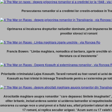
Persecutarea romanilor si a credintei lor crestin-ortodoxe in Tr
Oprimarea si incalcarea drepturilor natiunilor dominate, prin impunerea li
preotilor slovaci si romani
Francis Bowen: “Limba maghiara, nomadica si barbara, zgarie urechile si e
literatura ca si inexistenta”
Prioritatile criminalului Lajos Kossuth: Taranii romanii au fost vanati si ucisi de 
Kossuth au fost trimisi in intreaga Transilvanie pentru a-i extermina pe toti 
Atrocitatile maghiare asupra romanilor “care depasesc limitele imaginatiei”,
ofiter britanic, includ arderea satelor si uciderea batranilor si neputinciosil
omorarea cu sange rece a unui preot si a fiului sau, aflati prizonieri alaturi de 
17 romani, si replica secuilor ucigasi: “Acum sunt cu 17 valahi m