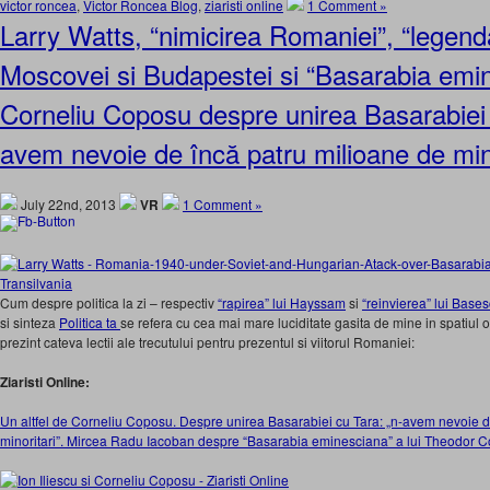
victor roncea
,
Victor Roncea Blog
,
ziaristi online
1 Comment »
Larry Watts, “nimicirea Romaniei”, “legen
Moscovei si Budapestei si “Basarabia emi
Corneliu Coposu despre unirea Basarabiei 
avem nevoie de încă patru milioane de mino
July 22nd, 2013
VR
1 Comment »
Cum despre politica la zi – respectiv
“rapirea” lui Hayssam
si
“reinvierea” lui Base
si sinteza
Politica ta
se refera cu cea mai mare luciditate gasita de mine in spatiul
prezint cateva lectii ale trecutului pentru prezentul si viitorul Romaniei:
Ziaristi Online:
Un altfel de Corneliu Coposu. Despre unirea Basarabiei cu Tara: „n-avem nevoie d
minoritari”. Mircea Radu Iacoban despre “Basarabia eminesciana” a lui Theodor 