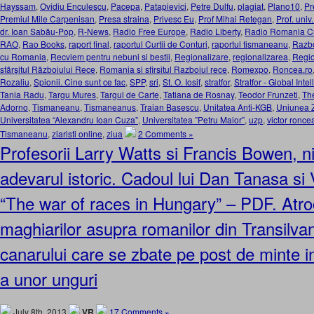
Hayssam
,
Ovidiu Enculescu
,
Pacepa
,
Patapievici
,
Petre Dulfu
,
plagiat
,
Plano10
,
Pr
Premiul Mile Carpenisan
,
Presa straina
,
Privesc Eu
,
Prof Mihai Retegan
,
Prof. univ
dr. Ioan Sabău-Pop
,
R-News
,
Radio Free Europe
,
Radio Liberty
,
Radio Romania Cu
RAO
,
Rao Books
,
raport final
,
raportul Curtii de Conturi
,
raportul tismaneanu
,
Razbo
cu Romania
,
Recviem pentru nebuni si bestii
,
Regionalizare
,
regionalizarea
,
Regio
sfârșitul Războiului Rece
,
Romania si sfirsitul Razboiul rece
,
Romexpo
,
Roncea.ro
Rozaliu
,
Spionii. Cine sunt ce fac
,
SPP
,
sri
,
St. O. Iosif
,
stratfor
,
Stratfor - Global Inte
Tania Radu
,
Targu Mures
,
Targul de Carte
,
Tatiana de Rosnay
,
Teodor Frunzeti
,
Th
Adorno
,
Tismaneanu
,
Tismaneanus
,
Traian Basescu
,
Unitatea Anti-KGB
,
Uniunea Zi
Universitatea “Alexandru Ioan Cuza”
,
Universitatea ”Petru Maior”
,
uzp
,
victor ronce
Tismaneanu
,
ziaristi online
,
ziua
2 Comments »
Profesorii Larry Watts si Francis Bowen, n
adevarul istoric. Cadoul lui Dan Tanasa si
“The war of races in Hungary” – PDF. Atroc
maghiarilor asupra romanilor din Transilva
canarului care se zbate pe post de minte in
a unor unguri
July 8th, 2013
VR
17 Comments »