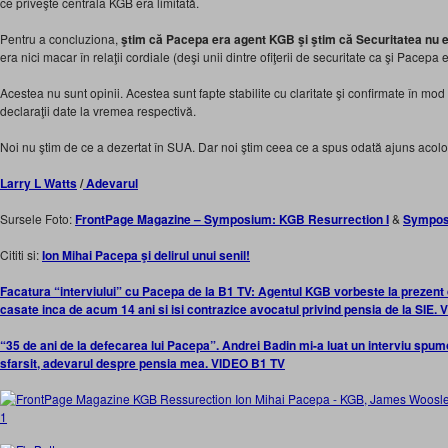
ce priveşte centrala KGB era limitată.
Pentru a concluziona,
ştim că Pacepa era agent KGB şi ştim că Securitatea nu 
era nici macar în relaţii cordiale (deşi unii dintre ofiţerii de securitate ca şi Pacepa
Acestea nu sunt opinii. Acestea sunt fapte stabilite cu claritate şi confirmate în mo
declaraţii date la vremea respectivă.
Noi nu ştim de ce a dezertat în SUA. Dar noi ştim ceea ce a spus odată ajuns acolo
Larry L Watts
/
Adevarul
Sursele Foto:
FrontPage Magazine – Symposium: KGB Resurrection I
&
Symposi
Cititi si:
Ion Mihai Pacepa şi delirul unui senil!
Facatura “interviului” cu Pacepa de la B1 TV: Agentul KGB vorbeste la prezen
casate inca de acum 14 ani si isi contrazice avocatul privind pensia de la SIE. 
“35 de ani de la defecarea lui Pacepa”. Andrei Badin mi-a luat un interviu spum
sfarsit, adevarul despre pensia mea. VIDEO B1 TV