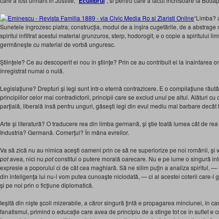
care a fost urmarit in Justitie, “
Ecuilibrul
“, si pentru care a facut inchisoare la Budap
“Limba? ar
Sunetele îngrozesc piatra; construcţia, modul de a înşira cugetările, de a abstrage n
spiritul infiltrat acestui material grunzuros, sterp, hodorogit, e o copie a spiritului 
germăneşte cu material de vorbă unguresc.
Ştiinţele? Ce au descoperit ei nou în ştiinţe? Prin ce au contribuit ei la înaintarea ome
înregistrat numai o nulă.
Legislaţiune? Drepturi şi legi sunt într-o eternă contrazicere. E o compilaţiune rău
principiilor celor mai contradictorii, principii care se exclud unul pe altul. Alături c
parţială, liberală însă pentru unguri, găseşti legi din evul mediu mai barbare decât 
Arte şi literatură? O traducere rea din limba germană, şi ştie toată lumea cât de rea
Industria? Germană. Comerţul? În mâna evreilor.
Va să zică nu au nimica aceşti oameni prin ce să ne superiorize pe noi românii, ş
pot
avea, nici nu
pot
constitui o putere morală oarecare. Nu e pe lume o singură inte
expresie a poporului ci de cât cea maghiară. Să ne silim puţin a analiza spiritul, —
din inteligenţa lui nu-l vom putea cunoaşte niciodată, — ci al acestei coterii care-
şi pe noi prin o ficţiune diplomatică.
Ieşită din nişte şcoli mizerabile, a căror singură ţintă e propagarea minciunei, în ca
fanatismul, primind o educaţie care avea de principiu de a stinge tot ce în suflet e cur