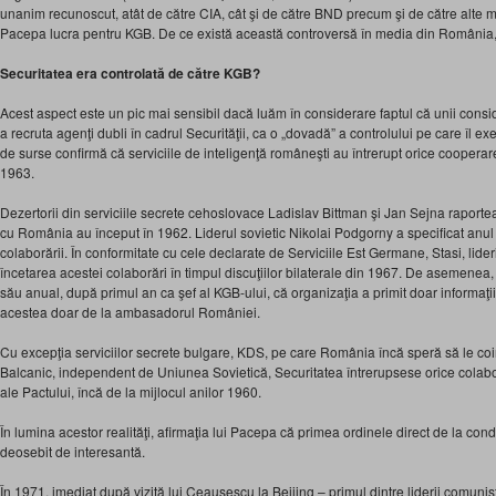
unanim recunoscut, atât de către CIA, cât şi de către BND precum şi de către alte me
Pacepa lucra pentru KGB. De ce există această controversă în media din România, 
Securitatea era controlată de către KGB?
Acest aspect este un pic mai sensibil dacă luăm în considerare faptul că unii consi
a recruta agenţi dubli în cadrul Securităţii, ca o „dovadă” a controlului pe care îl 
de surse confirmă că serviciile de inteligenţă româneşti au întrerupt orice cooperar
1963.
Dezertorii din serviciile secrete cehoslovace Ladislav Bittman şi Jan Sejna rapor
cu România au început în 1962. Liderul sovietic Nikolai Podgorny a specificat anul 
colaborării. În conformitate cu cele declarate de Serviciile Est Germane, Stasi, lider
încetarea acestei colaborări în timpul discuţiilor bilaterale din 1967. De asemenea,
său anual, după primul an ca şef al KGB-ului, că organizaţia a primit doar informaţ
acestea doar de la ambasadorul României.
Cu excepţia serviciilor secrete bulgare, KDS, pe care România încă speră să le co
Balcanic, independent de Uniunea Sovietică, Securitatea întrerupsese orice colabora
ale Pactului, încă de la mijlocul anilor 1960.
În lumina acestor realităţi, afirmaţia lui Pacepa că primea ordinele direct de la co
deosebit de interesantă.
În 1971, imediat după vizită lui Ceauşescu la Beijing – primul dintre liderii comunişt