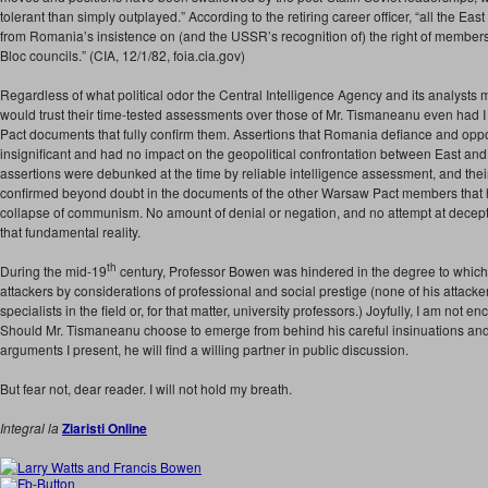
tolerant than simply outplayed.” According to the retiring career officer, “all the E
from Romania’s insistence on (and the USSR’s recognition of) the right of members
Bloc councils.” (CIA, 12/1/82, foia.cia.gov)
Regardless of what political odor the Central Intelligence Agency and its analysts ma
would trust their time-tested assessments over those of Mr. Tismaneanu even had I
Pact documents that fully confirm them. Assertions that Romania defiance and opp
insignificant and had no impact on the geopolitical confrontation between East an
assertions were debunked at the time by reliable intelligence assessment, and t
confirmed beyond doubt in the documents of the other Warsaw Pact members that h
collapse of communism. No amount of denial or negation, and no attempt at deceptio
that fundamental reality.
th
During the mid-19
century, Professor Bowen was hindered in the degree to which 
attackers by considerations of professional and social prestige (none of his attack
specialists in the field or, for that matter, university professors.) Joyfully, I am not 
Should Mr. Tismaneanu choose to emerge from behind his careful insinuations and
arguments I present, he will find a willing partner in public discussion.
But fear not, dear reader. I will not hold my breath.
Integral la
Ziaristi Online