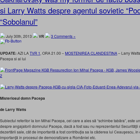
si Larry Watts despre agentul sovietic “P
“Sobolanul”
July 30th, 2013
VR
3 Comments »
UPDATE:
AZI LA
TVR 1
, ORA 21.00 –
MOSTENIREA CLANDESTINA
– Larry Watt
Pacepa si ai lui
Misteriosul domn Pacepa
de Larry Watts
Subiectul referitor la Ion Mihai Pacepa, cel care a ales să “schimbe tabăra”, este u
despre angajatorii domnului Pacepa, dacă a fost sau nu reprezentantul Securităţii s
dezertării sale, cât de importantă a fost contribuţia sa la căderea lui Ceauşescu, î
importanţă în procesul de democratizare a României etc.