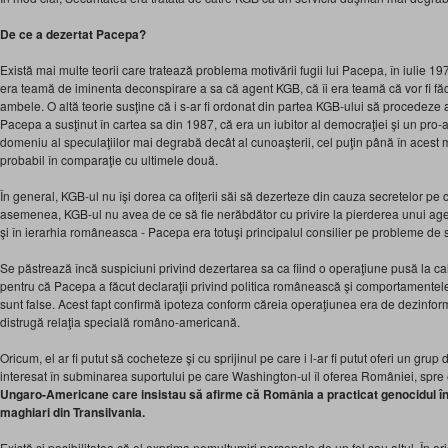
De ce a dezertat Pacepa?
Există mai multe teorii care tratează problema motivării fugii lui Pacepa, în iulie 197
era teamă de iminenta deconspirare a sa că agent KGB, că îi era teamă că vor fi făcu
ambele. O altă teorie susţine că i s-ar fi ordonat din partea KGB-ului să procedeze 
Pacepa a susţinut în cartea sa din 1987, că era un iubitor al democraţiei şi un pro-
domeniu al speculaţiilor mai degrabă decât al cunoaşterii, cel puţin până în acest 
probabil în comparaţie cu ultimele două.
În general, KGB-ul nu îşi dorea ca ofiţerii săi să dezerteze din cauza secretelor pe c
asemenea, KGB-ul nu avea de ce să fie nerăbdător cu privire la pierderea unui agen
şi în ierarhia româneasca - Pacepa era totuşi principalul consilier pe probleme de 
Se păstrează încă suspiciuni privind dezertarea sa ca fiind o operaţiune pusă la cal
pentru că Pacepa a făcut declaraţii privind politica românească şi comportamentel
sunt false. Acest fapt confirmă ipoteza conform căreia operaţiunea era de dezinform
distrugă relaţia specială româno-americană.
Oricum, el ar fi putut să cocheteze şi cu sprijinul pe care i l-ar fi putut oferi un grup d
interesat în subminarea suportului pe care Washington-ul îl oferea României, spr
Ungaro-Americane care insistau să afirme că România a practicat genocidul în c
maghiari din Transilvania.
Există şi posibilitatea că el exprima nemulţumiri personale de un fel sau altul. În ori