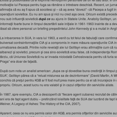
motivaţiie lui Pacepa pentru fuga sa rămâne o întrebare deschisă. Recent, un jurnalis
afirmaţia că eu aş fi spus că socotesc şi – că aş avea “dovezi”- că Pacepa a fugit în
operaţiuni sovietice. Eu nu am spus şi nici nu cred aşa ceva. Oricum există precede
nou sub influenţă sovietică
au ajuns în Statele Unite. Anatoliy Golitsyn, un 
după ce
informaţii foarte bune în timpul dezertării sale iniţiale în 1961-1963 înainte de a deve
lăsat să ofere personal un briefing preşedintelui John Kennedy şi s-a mutat în Angl
La intoarcerea în SUA, în vara lui 1963, a venit cu tot felul de fabulaţii care confir
bulversat contrainformaţiile CIA şi a compromis în mare măsura operaţiunile CIA în 
urmatoarea decadă. Printre noile revelaţii ale lui Golitsyn erau afirmaţiile cum că rupt
albanezi şi sovietici, precum şi cea sino-sovietică erau false, că independenţa Rom
târziu, că Uniunea Sovietică nu ar invada niciodată Cehoslovacia pentru că furia so
Praga” era doar de faţadă.
După cum nota un analist american: „dupa ce-şi dovedise buna credinţă în timpul p
SUA”, Golitsyn părea că a “reluat misiunea sa de dezinformare” (David Martin, A Wi
conchis că preţul pentru KGB ar fi fost mult prea mare pentru ca ei să încurajeze în 
propriu. Oricum, acest lucru nu era valabil şi în cazul ofiţerilor din serviciile aliate.
În 1987, spre exemplu, CIA a descoperit că “fiecare agent cubanez recrutat de către
ani era de fapt agent dublu – pretinzând loialitate faţă de SUA dar lucrând de fapt
Weiner, A Legacy of Ashes: The History of the CIA, 2007).
Aparent, ceea ce nu era permis celor din KGB, era permis ofiţerilor din serviciile au