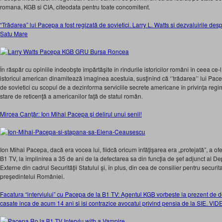
romana, KGB si CIA, citeodata pentru toate concomitent.
“Trădarea” lui Pacepa a fost regizată de sovietici. Larry L. Watts si dezvaluirile de
Satu Mare
În răspăr cu opiniile îndeobşte împărtăşite în rîndurile istoricilor români în ceea ce-
istoricul american dinamitează imaginea acestuia, susţinînd că ‘’trădarea’’ lui Pacepa
de sovietici cu scopul de a dezinforma serviciile secrete americane în privinţa regi
stare de reticenţă a americanilor faţă de statul român.
Mircea Canţăr: Ion Mihai Pacepa şi delirul unui senil!
Ion Mihai Pacepa, dacă era vocea lui, fiidcă oricum înfăţişarea era „protejată”, a ofe
B1 TV, la împlinirea a 35 de ani de la defectarea sa din funcţia de şef adjunct al D
Externe din cadrul Securităţii Statului şi, în plus, din cea de consilier pentru securi
preşedintelui României.
Facatura “interviului” cu Pacepa de la B1 TV: Agentul KGB vorbeste la prezent de
casate inca de acum 14 ani si isi contrazice avocatul privind pensia de la SIE. VI