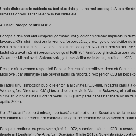
Unele dintre aceste subiecte au fost elucidate şi nu ne mai preocupă. Altele rămân p
urmează doresc să fac referire la trei dintre ele.
A lucrat Pacepa pentru KGB?
Pacepa a declarat atât echipelor germane, cât şi celor americane implicate în dezert
favoarea KGB-ului – deşi era la vremea respectivă adjunctul şefului serviciilor de in
ezitat niciodată să sublinieze faptul că a lucrat ca agent KGB. În cartea să din 1987, 
faptul că a avut întâlniri personale cu şeful KGB Yuri Andropov şi insistă asupra fapt
Alexander Mikhailovich Sakharovski, şeful serviciilor de informaţii străine al KGB.
Desigur că la vremea respectivă Pacepa încerca să acrediteze ideea că Securitatea
Moscovei, dar afirmaţiile sale privind faptul că raporta direct şefilor KGB au fost exp
În cadrul unui simpozion public referitor la activitatea KGB-ului, în cadrul căruia 
Woolsey, fost Director al CIA şi fostul disident sovietic Vladimir Bukovsky, el a afirm
27 de ani din viaţa mea lucrând pentru KGB şi am părăsit această tabără acum 26 d
aprilie 2004).
Cei „27 de ani” acoperă întreaga perioadă a carierei sale în Securitate, de la încep
securitatea românească era controlată integral de centrala de la Moscova şi până l
Pacepa a reafirmat cu perseverenţă că în 1972, superiorul său din KGB i-a acordat r
ilegale în România” (
The American Spectator
, 9 iulie 2010). Nu exista nicio contro