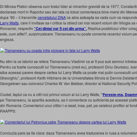
Dl Mircea Platon observa cum fostul lider al minerilor grevisti de la 1977, Constan
declarase mort in Raportul sau dar iata ca totusi comenteaza bine-mersi din Marea Br
dupa ’90 – ii transmite
cercetatului DNA
ca abia asteapta sa vada cum va raspun
Larry Watts
, care il invitase sa-i critice la obiect cel mai recent volum din trilogia sa
Romaniei, respectiv
“Cei dintai vor fi cei din urma”.
Replica posibilului viitor co
este, cum altfel?, surprinzatoare: Tismaneanu nu poate comenta recentul volum pe
engleza.
Nu stim la ce istorici se refera Tismaneanu Vladimir ca ar fi pus sub semnul intrebari
Pentru ca foarte cunoscutii lui Tismaneanu (cred eu), profesorii Dinu Giurescu, Io
aiba aceeasi parere despre cartea lui Larry Watts ca poate mai putin cunoscutii univ
Gheorghiu”, profesorii Keith Hitchens de la Universitatea Illinois si Dennis Deletant
Georgetown sau colonelul Charles W. Van Bebber, director al National Security Pol
Ciudat, faptul ca nu a citit nici primul volum al lui Larry Watts,
“
Fereste-ma, Doamne
pe Tismaneanu, la aparitia acestuia, sa il comenteze cu suficienta pe aceeasi platf
din Romania. Comentariul unui cititor l-a lasat, insa, paf, pe celebrul profitor al f
RAAPPS:
Concluzia pare sa fie clara: daca Tismaneanu avea traducerea in rusa a volumelor lu