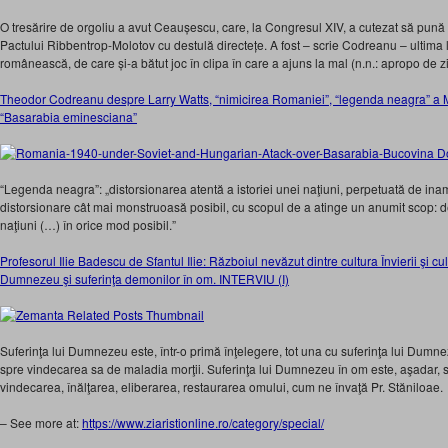
O tresărire de orgoliu a avut Ceaușescu, care, la Congresul XIV, a cutezat să pună 
Pactului Ribbentrop-Molotov cu destulă directețe. A fost – scrie Codreanu – ultima lu
românească, de care și-a bătut joc în clipa în care a ajuns la mal (n.n.: apropo de zi
Theodor Codreanu despre Larry Watts, “nimicirea Romaniei”, “legenda neagra” a M
“Basarabia eminesciana”
“Legenda neagra”: „distorsionarea atentă a istoriei unei naţiuni, perpetuată de inami
distorsionare cât mai monstruoasă posibil, cu scopul de a atinge un anumit scop: d
naţiuni (…) în orice mod posibil.”
Profesorul Ilie Badescu de Sfantul Ilie: Războiul nevăzut dintre cultura Învierii şi cult
Dumnezeu şi suferinţa demonilor în om. INTERVIU (I)
Suferinţa lui Dumnezeu este, într-o primă înţelegere, tot una cu suferinţa lui Dumn
spre vindecarea sa de maladia morţii. Suferinţa lui Dumnezeu în om este, aşadar, s
vindecarea, înălţarea, eliberarea, restaurarea omului, cum ne învaţă Pr. Stăniloae.
– See more at:
https://www.ziaristionline.ro/category/special/