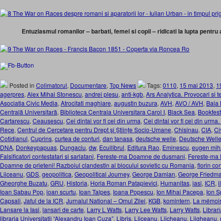
Entuziasmul romanilor – barbati, femei si copii – ridicati la lupta pentru 
Posted in
Colimatorul
,
Documentare
,
Top News
Tags:
0110
,
15 mai 2013
,
1
agerpres
,
Alex Mihai Stonescu
,
andrei plesu
,
anti-kgb
,
Ars Analytica. Provocari si t
Asociatia Civic Media
,
Atrocitati maghiare
,
augustin buzura
,
AVH
,
AVO / AVH
,
Baia
Centrală Universitară
,
Biblioteca Centrala Universitara Carol I
,
Black Sea
,
Bookfest
Cartarescu
,
Ceausescu
,
Cei dintai vor fi cei din urma
,
Cei dintai vor fi cei din urma
Rece
,
Centrul de Cercetare pentru Drept şi Ştiinţe Socio-Umane
,
Chisinau
,
CIA
,
Ci
Cotidianul
,
Cuprins
,
curtea de conturi
,
dan tanasa
,
deutsche welle
,
Deutsche Welle
DNA
,
Donkeypapuas
,
Dungaciu
,
dw
,
Ecuilibrul
,
Editura Rao
,
Eminescu
,
eugen mih
Falsificatori contestatari si sarlatani
,
Fereste-ma Doamne de dusmani
,
Fereste-ma 
Doamne de prieteni! Razboiul clandestin al blocului sovietic cu Romania
,
florin co
Liiceanu
,
GDS
,
geopolitica
,
Geopolitical Journey
,
George Damian
,
George Friedm
Gheorghe Buzatu
,
GRU
,
Historia
,
Horia Roman Patapievici
,
Humanitas
,
iasi
,
ICR
,
i
Ioan Sabau Pop
,
ioan scurtu
,
Ioan Talpes
,
Ioana Popescu
,
Ion Mihai Pacepa
,
Ion 
Capsali
,
Jaful de la ICR
,
Jurnalul National – Omul Zilei
,
KGB
,
komintern
,
La mémoir
Lansare la Iasi
,
lansari de carte
,
Larry L Watts
,
Larry Lee Watts
,
Larry Watts
,
Librari
libraria Universitatii “Alexandru Ioan Cuza”
,
Libris
,
Liiceanu
,
Liicheanu
,
Liigheanu
,