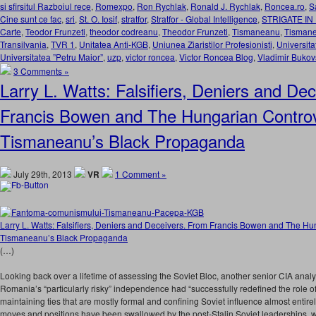
si sfirsitul Razboiul rece
,
Romexpo
,
Ron Rychlak
,
Ronald J. Rychlak
,
Roncea.ro
,
S
Cine sunt ce fac
,
sri
,
St. O. Iosif
,
stratfor
,
Stratfor - Global Intelligence
,
STRIGATE IN
Carte
,
Teodor Frunzeti
,
theodor codreanu
,
Theodor Frunzeti
,
Tismaneanu
,
Tisman
Transilvania
,
TVR 1
,
Unitatea Anti-KGB
,
Uniunea Ziaristilor Profesionisti
,
Universit
Universitatea ”Petru Maior”
,
uzp
,
victor roncea
,
Victor Roncea Blog
,
Vladimir Bukov
3 Comments »
Larry L. Watts: Falsifiers, Deniers and De
Francis Bowen and The Hungarian Controv
Tismaneanu’s Black Propaganda
July 29th, 2013
VR
1 Comment »
Larry L. Watts: Falsifiers, Deniers and Deceivers. From Francis Bowen and The Hu
Tismaneanu’s Black Propaganda
(…)
Looking back over a lifetime of assessing the Soviet Bloc, another senior CIA analy
Romania’s “particularly risky” independence had “successfully redefined the role o
maintaining ties that are mostly formal and confining Soviet influence almost entirely 
moves and positions have been swallowed by the post-Stalin Soviet leaderships,