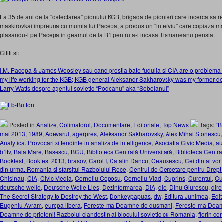
La 35 de ani de la “defectarea” pionului KGB, brigada de pionieri care incerca sa re
maskirovkai impreuna cu mumia lui Pacepa, a produs un “interviu” care copiaza m
plasandu-l pe Pacepa in geamul de la B1 pentru a-i incasa Tismaneanu pensia.
Cititi si:
I.M. Pacepa & James Woosley sau cand prostia bate fudulia si CIA are o problema de
my life working for the KGB; KGB general Aleksandr Sakharovsky was my former d
Larry Watts despre agentul sovietic “Podeanu” aka “Sobolanul”
Posted in
Analize
,
Colimatorul
,
Documentare
,
Editoriale
,
Top News
Tags:
“B
mai 2013
,
1989
,
Adevarul
,
agerpres
,
Aleksandr Sakharovsky
,
Alex Mihai Stonescu
Analytica. Provocari si tendinte in analiza de intelligence
,
Asociatia Civic Media
,
au
b1tv
,
Baia Mare
,
Basescu
,
BCU
,
Biblioteca Centrală Universitară
,
Biblioteca Centra
Bookfest
,
Bookfest 2013
,
brasov
,
Carol I
,
Catalin Dancu
,
Ceausescu
,
Cei dintai vor
din urma. Romania si sfarsitul Razboiului Rece
,
Centrul de Cercetare pentru Drept
Chisinau
,
CIA
,
Civic Media
,
Corneliu Coposu
,
Corneliu Vlad
,
Cuprins
,
Curentul
,
Cu
deutsche welle
,
Deutsche Welle Lies
,
Dezinformarea
,
DIA
,
die
,
Dinu Giurescu
,
dire
The Secret Strategy to Destroy the West
,
Donkeypapuas
,
dw
,
Editura Junimea
,
Edi
Eugeniu Avram
,
europa libera
,
Fereste-ma Doamne de dusmani
,
Fereste-ma Doam
Doamne de prieteni! Razboiul clandestin al blocului sovietic cu Romania
,
florin co