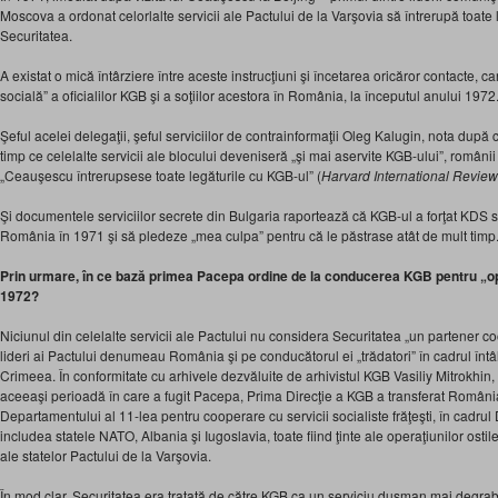
Moscova a ordonat celorlalte servicii ale Pactului de la Varşovia să întrerupă toate l
Securitatea.
A existat o mică întârziere între aceste instrucţiuni şi încetarea oricăror contacte, ca
socială” a oficialilor KGB şi a soţiilor acestora în România, la începutul anului 1972
Şeful acelei delegaţii, şeful serviciilor de contrainformaţii Oleg Kalugin, nota după c
timp ce celelalte servicii ale blocului deveniseră „şi mai aservite KGB-ului”, românii i
„Ceauşescu întrerupsese toate legăturile cu KGB-ul” (
Harvard International Review
Şi documentele serviciilor secrete din Bulgaria raportează că KGB-ul a forţat KDS s
România în 1971 şi să pledeze „mea culpa” pentru că le păstrase atât de mult timp
Prin urmare, în ce bază primea Pacepa ordine de la conducerea KGB pentru „op
1972?
Niciunul din celelalte servicii ale Pactului nu considera Securitatea „un partener coop
lideri ai Pactului denumeau România şi pe conducătorul ei „trădatori” în cadrul întâl
Crimeea. În conformitate cu arhivele dezvăluite de arhivistul KGB Vasiliy Mitrokhin, sp
aceeaşi perioadă în care a fugit Pacepa, Prima Direcţie a KGB a transferat România
Departamentului al 11-lea pentru cooperare cu servicii socialiste frăţeşti, în cadrul
includea statele NATO, Albania şi Iugoslavia, toate fiind ţinte ale operaţiunilor ostile
ale statelor Pactului de la Varşovia.
În mod clar, Securitatea era tratată de către KGB ca un serviciu duşman mai degra