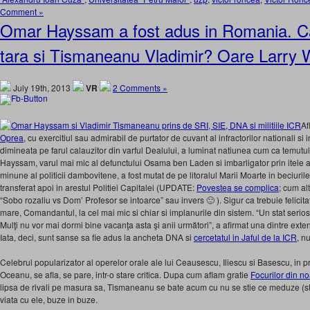
Comment »
Omar Hayssam a fost adus in Romania. Ca
tara si Tismaneanu Vladimir? Oare Larry W
July 19th, 2013
VR
2 Comments »
Af
Oprea
, cu exercitiul sau admirabil de purtator de cuvant al infractorilor nationali si 
dimineata pe farul calauzitor din varful Dealului, a luminat natiunea cum ca temutu
Hayssam, varul mai mic al defunctului Osama ben Laden si imbarligator prin itele afa
minune al politicii dambovitene, a fost mutat de pe litoralul Marii Moarte in beciuril
transferat apoi in arestul Politiei Capitalei (UPDATE:
Povestea se complica
; cum al
“Sobo rozaliu vs Dom’ Profesor se intoarce” sau invers 🙂 ). Sigur ca trebuie felicita
mare, Comandantul, la cel mai mic si chiar si implanurile din sistem. “Un stat serios î
Mulţi nu vor mai dormi bine vacanţa asta şi anii următori”, a afirmat una dintre exte
Iata, deci, sunt sanse sa fie adus la ancheta DNA si
cercetatul in Jaful de la ICR
, n
Celebrul popularizator al operelor orale ale lui Ceausescu, Iliescu si Basescu, in pr
Oceanu, se afla, se pare, intr-o stare critica. Dupa cum aflam gratie
Focurilor din n
lipsa de rivali pe masura sa, Tismaneanu se bate acum cu nu se stie ce meduze (stri
viata cu ele, buze in buze.