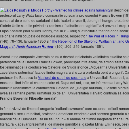
In deschider
profesorul Larry Watts face o comparatie cu soarta profesorului Francis Bowen (18
contestat de o serie de sarlatani si falsificatori ai vremii, de origini hungro-pretutin
Statele Unite studiile privind extremismul “salbaticilor maghiari” azi praznuiti drept 
Lajos Kossuth (sau Miklos Horthy, mai la zi –
foto
) si atrocitatile “bandelor de secu
celorlalte natii ocupate de hoardele asiatice, respectiv:
“The War of Races in Hung
(146): 78–136. Ianuarie 1850 si
“The Rebellion of the Slavonic, Wallachian, and 
Magyars”
.
North American Review
(150): 205–249. Ianuarie 1851.
Atacat intr-o campanie viscerala ce nu a dezbatut niciodata validitatea studiilor sal
profesorul de la Harvard Francis Bowen, preocupat intre altele, de armonizarea filoso
fost eliminat de la conducerea Catedrei de Studii istorice ,,McLean” a Universitatii 
,,aversiune puternica” fata de limba maghiara si o ,,ura profunda pentru unguri”. Ca
profesor Ilie Badescu la
Masterul de studii de securitate
a Universitatii Bucuresti, cu
masterul fiind infiintat chiar de catre el. Dupa doi ani, insa, ne informeaza Larry Wa
numit in unanimitate la conducerea Catedrei de ,,Religie naturala, Filosofie Morala si
avea sa ramana pentru urmatorii 36 de ani. Universitatea Harvard continua sa acor
Francis Bowen in Filosofie morala
“.
In fond, vizavi de limba si aroganta “natiunii suverane” care ocupase teritorii romane
germani si secui ratacitori, profesorul american exprima exact parerea generala a o
norocul de la Dumnezeu sa nu fie ungur – si anume ca “limba maghiara zgarie urechi
literatura -, adevar prezentat si de marele ganditor si gazetar Mihai Eminescu, peste