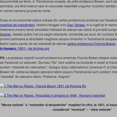
documentate pe teren, in Transilvania ocupata, de catre profesorul Bowen, sunt vala
schimbat, ura fiind motorul care le zvacneste majoritatii ungurilor muschiul atrofiat a
in colivia craniana pe post de minte.
Dupa ce am prezentat cateva extrase din cartea profesorului american pe Facebo
maghiari de pretutindeni
, celebrul blogger civic
Dan Tanasa
, m-a rugat sa le reprod
indemana oricarui tanar cercetator interesat de adevar sau istoric si jurnalist cur
Damian
. Asadar public mai jos pagini relevante, comentate pe scurt, din lucrarea fil
privind oprimarea si atrocitatile maghiare asupra romanilor in Transilvania ocupata,
facem cadou pentru toi cei interesati de adevar
cartea profesorului Francis Bowen,
in Hungary
(1851), via Archive.org
.
PS:
La postarea copertii lucrarii profesorului american Francis Bowen despre rasism
pe Facebook un oarecare “Zsunacz Tibi” care sustine ca locuieste in Israel si In
suntem “obsedati de nationalism”. Desigur, daca nationalismul (american?) si chiar
Bowen din cartea sa despre adevarul istoric asupra Transilvaniei sunt, evident, mol
“obsedati” de adevarul istoric. Probleme, Gogule?
“Marea natiune” a “nomazilor si despoticilor” maghiari in cifre, la 1851, si insu
considerati “neumani” – “niste animale”