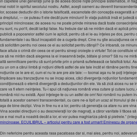
în capetele unei generaţii june şi de aceea docile nişte principie sistematice, în flag
mai nobil în spiritul secolului nostru. Astfel, aceşti oameni au devenit transcendenta
lor, scoase deductiv din o istorie falsificată, escamotate din concepţia exagerată a na
a dreptului, — ce puteau fi ele decât pure minciuni! În viaţa publică însă ei judec
principii mincinoase; de aceea nu ne poate prinde mirarea dacă toate consecinţele ce
nu sunt, nu
pot
fi, decât iarăşi false. Nu trebuie dar să ne mirăm dacă ei aplică princ
publică a popoarelor astfel cum le aplică; pentru că ei le-au înţeles pe dos, pentru c
fundamentale i-au făcut incapabili de a cugeta drept. Cine nu ştie acuzaţiunea ce 
că solicităm pentru noi ceea ce ei au solicitat pentru dânşii? Ce întoarsă, ce minun
face altuia o crimă din ceea ce el pentru sineşi croieşte o virtute! Tot ce constituie 
ce să ne mirăm dacă alegerea la ei înseamnă beţie, bătaie şi omor? Să nu ne mirăm
altă semnificare pentru că sunt privite prin o prismă sufletească ce falsifică totul.
cu un om a cărui limbă şi noţiuni diferă astfel de ale tale încât el rămâne pentru tine 
noţiunile ce le are el, cum el nu le are pre ale tale: — tocmai aşa nu te poţi înţeleg
Împăcare sau tranzacţiune nu se încap aicea, căci divergenţa noţiunilor fundamental
condiţionează o eternă divergenţă a deducţiunilor din ele. Va să zică aicea nu se în
care va fi etern neînţeles. Tu-i spui că naţiunea română vrea cutare şi cutare lucru, 
română nici nu există. Apoi înţelege-te cu un astfel de om! Noi românii nu putem î
totală a acestor oameni transcendentali, cu care ne-a lipit un ucaz al tronului şi de
aşa de bine dezlipi. Vina în fine nu e a lor, pentru că generaţia ca atare nu are vina f
Vina acestei direcţiuni o au descreieraţii lor de magnaţi, a căror vanitate îi făcea 
ce e mai mult a noastră decât a lor, ei vor putea maghiariza până şi pietrele.” (integ
mincinoase. ECUILIBRUL – articolul pentru care a fost urmarit Eminescu de organel
Din nefericire pentru aceasta rasa pacatoasa dar si, mai ales, pentru noi, adevaru