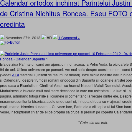
Calendar ortodox inchinat Parintelui Justin
de Cristina Nichitus Roncea. Eseu FOTO 
credinta
November 27th, 2013
VR
1 Comment »
Era de ziua Parintelui, cand am ajuns, din noi, acasa, la Petru Voda, la picioarele S
94 de ani. Ultima aniversare pe pamant. Am mai scris despre acest moment, cand Par
(Vedeti
AICI
materialul, insotit de mai multe filmari). Intre micile noastre daruri bi
si Calendarul despre frumosii romani ortodocsi din Sapanta si icoanele artistei po
preoteasa a Bisericii din Cimitirul Vesel, cu hramul Nasterii Maicii Domnului. Acesta
Marturisesc, o bucurie mult mai mare decat cea la care ma asteptam. L-a luat si l-a 
pagina, admirand fotografiile si icoanele si comentand la fiecare dintre ele. Despre 
maramuresenilor la biserica, acolo unde sunt ei, in lupta directa cu vrajmasii cre
copii, mame, biserica si neam… Cu voce tare, Parintele a citit epitaful lui Stan Ioan 
Vesel, inscriptionat chiar de el pe propria sa cruce si preluat pe coperta Calendarul
”
Cate zile am trait.