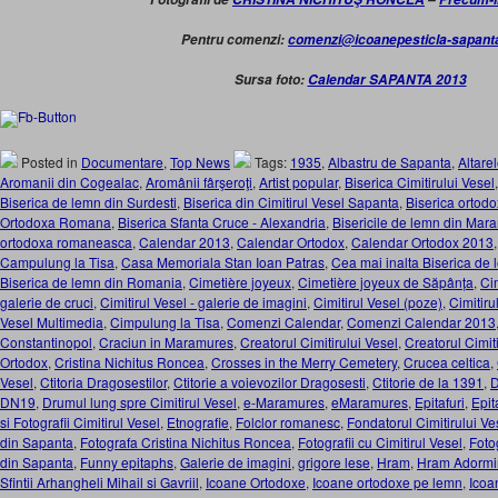
Pentru comenzi:
comenzi@icoanepesticla-sapant
Sursa foto:
Calendar SAPANTA 2013
Posted in
Documentare
,
Top News
Tags:
1935
,
Albastru de Sapanta
,
Altare
Aromanii din Cogealac
,
Aromânii fârşeroţi
,
Artist popular
,
Biserica Cimitirului Vesel
Biserica de lemn din Surdesti
,
Biserica din Cimitirul Vesel Sapanta
,
Biserica ortod
Ortodoxa Romana
,
Biserica Sfanta Cruce - Alexandria
,
Bisericile de lemn din Mar
ortodoxa romaneasca
,
Calendar 2013
,
Calendar Ortodox
,
Calendar Ortodox 2013
Campulung la Tisa
,
Casa Memoriala Stan Ioan Patras
,
Cea mai inalta Biserica de
Biserica de lemn din Romania
,
Cimetière joyeux
,
Cimetière joyeux de Săpânța
,
Cim
galerie de cruci
,
Cimitirul Vesel - galerie de imagini
,
Cimitirul Vesel (poze)
,
Cimitiru
Vesel Multimedia
,
Cimpulung la Tisa
,
Comenzi Calendar
,
Comenzi Calendar 2013
Constantinopol
,
Craciun in Maramures
,
Creatorul Cimitirului Vesel
,
Creatorul Cimit
Ortodox
,
Cristina Nichitus Roncea
,
Crosses in the Merry Cemetery
,
Crucea celtica
,
Vesel
,
Ctitoria Dragosestilor
,
Ctitorie a voievozilor Dragosesti
,
Ctitorie de la 1391
,
D
DN19
,
Drumul lung spre Cimitirul Vesel
,
e-Maramures
,
eMaramures
,
Epitafuri
,
Epit
si Fotografii Cimitirul Vesel
,
Etnografie
,
Folclor romanesc
,
Fondatorul Cimitirului Ve
din Sapanta
,
Fotografa Cristina Nichitus Roncea
,
Fotografii cu Cimitirul Vesel
,
Foto
din Sapanta
,
Funny epitaphs
,
Galerie de imagini
,
grigore lese
,
Hram
,
Hram Adormir
Sfintii Arhangheli Mihail si Gavriil
,
Icoane Ortodoxe
,
Icoane ortodoxe pe lemn
,
Icoa