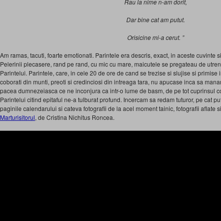
Rau la nime n-am dorit,
Dar bine cat am putut.
Orisicine mi-a cerut. ”
Am ramas, tacuti, foarte emotionati. Parintele era descris, exact, in aceste cuvinte s
Pelerinii plecasere, rand pe rand, cu mic cu mare, maicutele se pregateau de utreni
Parintelui. Parintele, care, in cele 20 de ore de cand se trezise si slujise si primise i
coborati din munti, preoti si credinciosi din intreaga tara, nu apucase inca sa manance
pacea dumnezeiasca ce ne inconjura ca intr-o lume de basm, de pe tot cuprinsul col
Parintelui citind epitaful ne-a tulburat profund. Incercam sa redam tuturor, pe cat 
paginile calendarului si cateva fotografii de la acel moment tainic, fotografii aflate 
Marturisitorul
, de Cristina Nichitus Roncea.