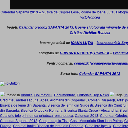
Calendar Sapanta 2013 – Muzica de Grigore Lese, Icoane de Ioana Lutai, Fotograf
VictoRoncea
Vedeti:
Calendar ortodox SAPANTA 2013. Icoane si fotografii minunate de art
Cristina Nichitus Roncea
Icoane pe sticlă de
IOANA LUŢAI
–
Icoanepesticla-Sa
Fotografii de
CRISTINA NICHITUŞ RONCEA
–
Precum-i
Pentru comenzi:
comenzi@icoanepesticla-sapant
Sursa foto:
Calendar SAPANTA 2013
Posted in
Analize
,
Colimatorul
,
Documentare
,
Editoriale
,
Top News
Tags:
1
Credintei
,
andrei saguna
,
Apsa
,
Aromanii din Cogealac
,
Aromânii fârşeroţi
,
Artist 
Biserica de lemn din Sapanta
,
Biserica de lemn din Surdesti
,
Biserica din Cimitiru
din Sapanta
,
Biserica Ortodoxa Romana
,
Biserica Sfanta Cruce - Alexandria
,
Biser
Calatorie foto prin lumea ortodoxa romaneasca
,
Calendar 2013
,
Calendar Ortodox
Calendar Sapanta 2013
,
Campulung la Tisa
,
Casa Memoriala Stan Ioan Patras
,
Ce
Europa
,
Cea mai inalta Biserica de lemn din Romania
,
Cimetière joyeux
,
Cimetièr