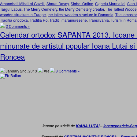
Arhangheli Mihail si Gavriil
,
Shaun Davey
,
Sighet Online
,
Sighetu Marmatiei
,
Stan 
Targul Lapus
,
The Merry Cemetery
,
the Merry Cemetery creator
,
The Tallest Wooden
wooden structure in Europe
,
the tallest wooden structure in Romania
,
The tombston
Traditia ortodoxa
,
Traditia Ro
,
Traditii maramuresene
,
Transilvania
,
Turism in Roma
2 Comments »
Calendar ortodox SAPANTA 2013. Icoane si
minunate de artistul popular Ioana Lutai si 
Roncea
January 2nd, 2013
VR
8 Comments »
Icoane pe sticlă de
IOANA LUŢAI
–
Icoanepesticla-Sa
Fotografii de
CRISTINA NICHITUŞ RONCEA
–
Precum-i