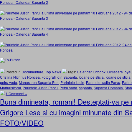
Posted in
Documentare
,
Top News
Tags:
Calendar Ortodox
,
Cimetière joye
Cristina Nichitus Roncea
,
Fotografii din Sapanta
,
Icoane pe sticla
,
Icoane pe sticla
petru voda
,
Manastirea Sapanta Peri
,
Parintele Iustin
,
Parintele Iustin Parvu
,
Parint
Marturisitorul
,
Parintele Justin Parvu
,
Petru Voda
,
sapanta
,
Sapanta Romania
,
Stan
1 Comment »
Buna dimineata, romani! Desteptati-va pe 
Grigore Lese si cu imagini minunate din S
FOTO/VIDEO