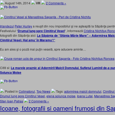
August 14th, 2014
VR
2 Comments »
Irlandezul
Peter Hurley
a reuşit din nou imposibilul şi ne aşteaptă la Săpânţa pentru
Festivalului “
Drumul lung spre Cimitirul Vesel
“, informează
Cristina Nichituş Ron
fotografii din Săpânţa aici:
La Săpânţa de “Sfânta Mărie Mare” – Adormirea Maic
Cimitirul Vesel: Hai amu’ în Maramu’!”
Eu am ales şi o poză mai puţin veselă, spre aducere aminte…
Cititi si:
La marele praznic al Adormirii Maicii Domnului. Sufletul Luminii de-a pu
Solunca Moise
Posted in
Colimatorul
,
Top News
Tags:
adormirea maicii domnului
,
Cimitirul
Drumul lung spre Cimitirul Vesel
,
elena solunca moise
,
Ioana Lutai
,
Manastirea Sa
Stan Ioan Patras
2 Comments »
Icoane, fotografii si oameni frumosi din S