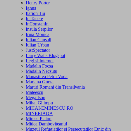
Henry Porter
Ignus
Ilarion Tiu
In Tacere
InConstanIn
Insula Serpilor
Irina Monica
Iulian Capsali
Iulian Urban
JustSpectator
Larry Watts Blogspot
Legi si Internet
Madalin Focsa
Madalin Necsutu
Manastirea Petru Voda
Mariana Gurza
Martiri Romani din Transilvania
Mateescu
Mega Ison
Mihai Ghimpu
MIHAI-EMINESCU.RO
MINERIADA
Mircea Platon
Mitica Damboviteanul
Muzeul Refugiatilor si Persecutatilor Etnic din