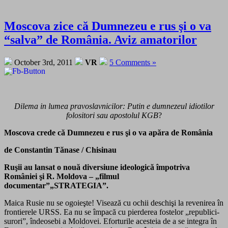
Moscova zice că Dumnezeu e rus şi o va
“salva” de România. Aviz amatorilor
October 3rd, 2011
VR
5 Comments »
Dilema in lumea pravoslavnicilor: Putin e dumnezeul idiotilor
folositori sau apostolul KGB
?
Moscova crede că Dumnezeu e rus şi o va apăra de România
de Constantin Tănase / Chisinau
Ruşii au lansat o nouă diversiune ideologică împotriva
României şi R. Moldova – „filmul
documentar”„STRATEGIA”.
Maica Rusie nu se ogoieşte! Visează cu ochii deschişi la revenirea în
frontierele URSS. Ea nu se împacă cu pierderea fostelor „republici-
surori”, îndeosebi a Moldovei. Eforturile acesteia de a se integra în