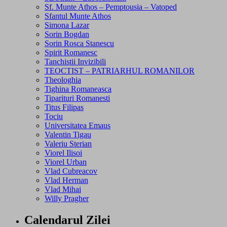
Sf. Munte Athos – Pemptousia – Vatoped
Sfantul Munte Athos
Simona Lazar
Sorin Bogdan
Sorin Rosca Stanescu
Spirit Romanesc
Tanchistii Invizibili
TEOCTIST – PATRIARHUL ROMANILOR
Theologhia
Tighina Romaneasca
Tiparituri Romanesti
Titus Filipas
Tociu
Universitatea Emaus
Valentin Tigau
Valeriu Sterian
Viorel Ilisoi
Viorel Urban
Vlad Cubreacov
Vlad Herman
Vlad Mihai
Willy Pragher
Calendarul Zilei