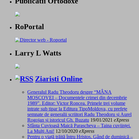
Publicatii Ortodoxe
RoPortal
Larry L Watts
Ziaristi Online
Generalul Radu Theodoru despre “MÂNA
MOSCOVEI – Documentele crimei din decembrie
1989”. Editor: Victor Roncea. Primele trei volume
intrate sub tipar la Editura TipoMoldova, cu prefețe
semnate de generalii scriitori Radu Theodoru și Aurel
Rogojan și istoricul Gh. Buzatu
19/01/2021
eXpress
Sfânta Cuvioasă Maică Parascheva – Taina cuviinței.
La Mulți Ani!
12/10/2020
eXpress
Pentru o viață trăită întru Hristos. Gând de duminică –