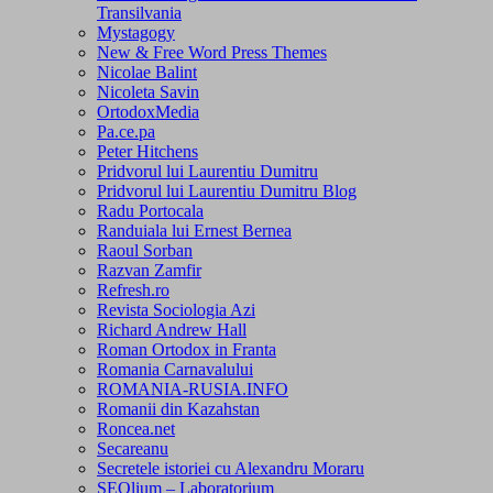
Transilvania
Mystagogy
New & Free Word Press Themes
Nicolae Balint
Nicoleta Savin
OrtodoxMedia
Pa.ce.pa
Peter Hitchens
Pridvorul lui Laurentiu Dumitru
Pridvorul lui Laurentiu Dumitru Blog
Radu Portocala
Randuiala lui Ernest Bernea
Raoul Sorban
Razvan Zamfir
Refresh.ro
Revista Sociologia Azi
Richard Andrew Hall
Roman Ortodox in Franta
Romania Carnavalului
ROMANIA-RUSIA.INFO
Romanii din Kazahstan
Roncea.net
Secareanu
Secretele istoriei cu Alexandru Moraru
SEOlium – Laboratorium