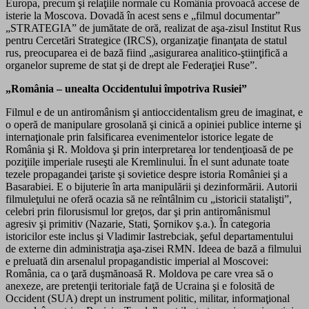
Europa, precum şi relaţiile normale cu România provoacă accese de
isterie la Moscova. Dovadă în acest sens e „filmul documentar”
„STRATEGIA” de jumătate de oră, realizat de aşa-zisul Institut Rus
pentru Cercetări Strategice (IRCS), organizaţie finanţata de statul
rus, preocuparea ei de bază fiind „asigurarea analitico-ştiinţifică a
organelor supreme de stat şi de drept ale Federaţiei Ruse”.
„România – unealta Occidentului împotriva Rusiei”
Filmul e de un antiromânism şi antioccidentalism greu de imaginat, e
o operă de manipulare grosolană şi cinică a opiniei publice interne şi
internaţionale prin falsificarea evenimentelor istorice legate de
România şi R. Moldova şi prin interpretarea lor tendenţioasă de pe
poziţiile imperiale ruseşti ale Kremlinului. În el sunt adunate toate
tezele propagandei ţariste şi sovietice despre istoria României şi a
Basarabiei. E o bijuterie în arta manipulării şi dezinformării. Autorii
filmuleţului ne oferă ocazia să ne reîntâlnim cu „istoricii statalişti”,
celebri prin filorusismul lor greţos, dar şi prin antiromânismul
agresiv şi primitiv (Nazarie, Stati, Şornikov ş.a.). În categoria
istoricilor este inclus şi Vladimir Iastrebciak, şeful departamentului
de externe din administraţia aşa-zisei RMN. Ideea de bază a filmului
e preluată din arsenalul propagandistic imperial al Moscovei:
România, ca o ţară duşmănoasă R. Moldova pe care vrea să o
anexeze, are pretenţii teritoriale faţă de Ucraina şi e folosită de
Occident (SUA) drept un instrument politic, militar, informaţional