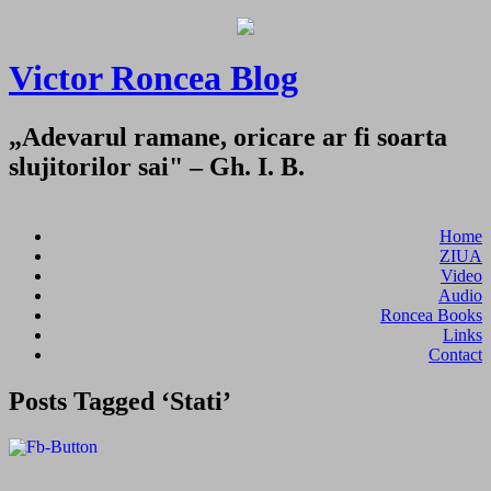
Victor Roncea Blog
„Adevarul ramane, oricare ar fi soarta
slujitorilor sai" – Gh. I. B.
Home
ZIUA
Video
Audio
Roncea Books
Links
Contact
Posts Tagged ‘Stati’