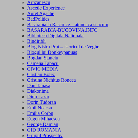
Artizanescu
Ascetic Experience
Aurel Agache
BadPolitics
Basarabia la Rascruce – atunci ca si acum
BASARABIA-BUCOVINA.INFO
Biblioteca Digitala Nationala
Bindiribli
Blog Nistru Prut – Istoricul de Veghe
Blogul lui Donkeypapuas
Bogdan Stanciu
Camelia Tabacu
CIVIC MEDIA
Cristian Botez
Cristina Nichitus Roncea
Dan Tanasa
Diakonima
Dinu Lazar
Dorin Tudoran
Emil Neacsu
Emilia Corbu
Eugen Mihaescu
George Damian
GID ROMANIA
Grupul Prospectiv