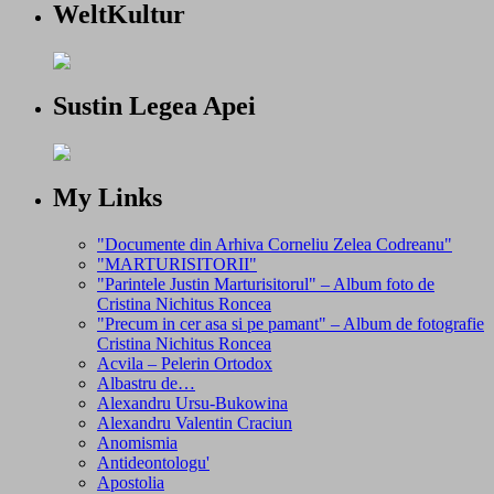
WeltKultur
Sustin Legea Apei
My Links
"Documente din Arhiva Corneliu Zelea Codreanu"
"MARTURISITORII"
"Parintele Justin Marturisitorul" – Album foto de
Cristina Nichitus Roncea
"Precum in cer asa si pe pamant" – Album de fotografie
Cristina Nichitus Roncea
Acvila – Pelerin Ortodox
Albastru de…
Alexandru Ursu-Bukowina
Alexandru Valentin Craciun
Anomismia
Antideontologu'
Apostolia