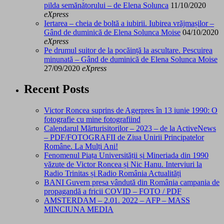
pilda semănătorului – de Elena Solunca
11/10/2020
eXpress
Iertarea – cheia de boltă a iubirii. Iubirea vrăjmașilor –
Gând de duminică de Elena Solunca Moise
04/10/2020
eXpress
Pe drumul suitor de la pocăință la ascultare. Pescuirea
minunată – Gând de duminică de Elena Solunca Moise
27/09/2020
eXpress
Recent Posts
Victor Roncea suprins de Agerpres în 13 iunie 1990: O
fotografie cu mine fotografiind
Calendarul Mărturisitorilor – 2023 – de la ActiveNews
– PDF/FOTOGRAFII de Ziua Unirii Principatelor
Române. La Mulți Ani!
Fenomenul Piața Universității și Mineriada din 1990
văzute de Victor Roncea și Nic Hanu. Interviuri la
Radio Trinitas și Radio România Actualități
BANI Guvern presa vândută din România campania de
propagandă a fricii COVID – FOTO / PDF
AMSTERDAM – 2.01. 2022 – AFP – MASS
MINCIUNA MEDIA