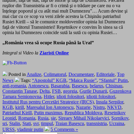
naţiune, faţă de stat, faţă de istorie şi faţă de Dumnezeu. Plecarea
ruşilor din Transnistria ar fi o crimă şi o trădare pe care nu o va
înţelege poporul şi cu atât mai mult Dumnezeu”… Acum devine şi
mai clar cu ce scop va veni zilele acestea la Chişinău patriarhul
Rusiei Kirill – să le comunice moldovenilor opinia lui Dumnezeu
faţă de viitorul Transnistriei! Reşetnikov e convins în sinea sa că
opinia lui Dumnezeu coincide sută la sută cu opinia Rusiei…
„România vrea să ocupe Rusia până la Ural”
Integral si Video la
Ziaristi Online
Posted in
Analize
,
Colimatorul
,
Documentare
,
Editoriale
,
Top
News
Tags:
“Apostolul” KGB
,
“Maica Rusie”
,
“Sfantul” Putin
,
anti-romania
,
Antonescu
,
Basarabia
,
Basescu
,
belarus
,
Chisinau
,
Constantin Tanase
,
Delta
,
FSB
,
georgia
,
Gurile Dunarii
,
Guzenkova
Tamara Semionovna
,
Hitler
,
idioti folositori
,
idiotii folositori
,
Institutul Rus pentru Cercetări Strategice (IRCS)
,
Insula Serpilor
,
KGB
,
kirill
,
Maresalul Ion Antonescu
,
Nazarie
,
Nistru
,
NKVD
,
Patriarhul Kirill
,
Putin maximus
,
Republica Moldova
,
Resetnikov
Leonid
,
Romania
,
Rusia
,
sie
,
Sireaev Mihail Nikolaevici
,
Şornikov
,
sri
,
Stalin
,
Stati
,
svr
,
timpul
,
Traian Basescu
,
transnistria
,
Ucraina
,
URSS
,
vladimir putin
5 Comments »