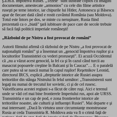
ş.a.m.d. împotriva Rusiei. „Tezele” sunt ilustrate copios cu imagini
documentare, amestecate „armonios” cu cele din filme artistice
ruseşti pe teme istorice, iar chipurile lui Hitler, Antonescu şi Băsescu
apar de fiecare dată când e rostit cuvântul România (sau Moldova).
Totul este întors pe dos, se minte cu neruşinare, Rusia fiind
prezentată ca o „biată” ţară iubitoare de pace care de secole trebuie
să facă faţă politicii imperiale româneşti!
„Războiul de pe Nistru a fost provocat de români”
Autorii filmului afirmă că războiul de pe Nistru „a fost provocat de
naţionaliştii români” şi a însemnat un „genocid împotriva ruşilor şi a
locuitorilor Transnistriei cu vederi proruseşti”. Ei acuză Occidentul
că „nu a văzut acest genocid, la fel ca şi în cazul când turcii au
masacrat popoarele creştine în Balcani şi în Caucaz”… E o paralelă
care putea să se nască numai în capul ruşilor! Reşetnikov Leonid,
directorul IRCS, explică „drepturile istorice ale Rusiei asupra
teritoriilor din stânga Nistrului în felul următor: „Transnistrenii sunt
legaţi nu numai de trecutul lor sovietic, ci şi de cel rusesc.
Valorificarea acestei regiuni s-a făcut de către ruşi. Aici e terenul
unde se văd cel mai bine frontierele Imperiului rus, apoi ale URSS.
Transnistria e un cap de pod, e zona frontierelor istorice ale
teritoriilor noastre, ale culturii şi influenţei Rusiei”. Mai departe e şi
mai interesant: „Dacă în virtutea unor circumstanţe monstruoase
Rusia ar ceda Transnistria R. Moldova asta va fi o crimă faţă de