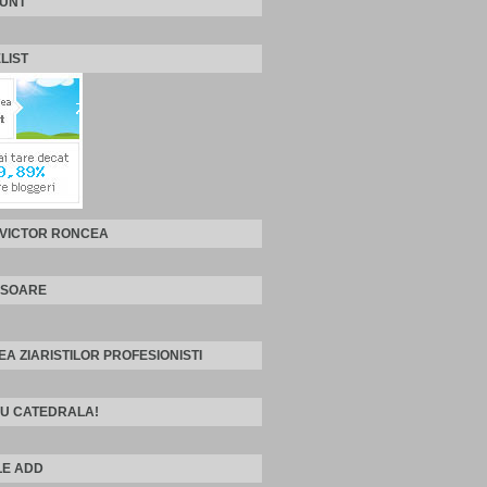
SUNT
LIST
 VICTOR RONCEA
ISOARE
EA ZIARISTILOR PROFESIONISTI
U CATEDRALA!
E ADD