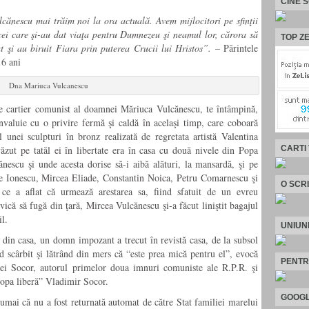
CINE 
cănescu mai trăim noi la ora actuală. Avem mijlocitori pe sfinţii
 cei care şi-au dat viaţa pentru Dumnezeu şi neamul lor, cărora să
TOP ZE
at şi au biruit Fiara prin puterea Crucii lui Hristos”. –
Părintele
16 ani
Dna Mariuca Vulcanescu
e cartier comunist al doamnei Măriuca Vulcănescu, te întâmpină,
nvaluie cu o privire fermă şi caldă în acelaşi timp, care coboară
unei sculpturi în bronz realizată de regretata artistă Valentina
CARTI
zut pe tatăl ei în libertate era în casa cu două nivele din Popa
nescu şi unde acesta dorise să-i aibă alături, la mansardă, şi pe
Nae Ionescu, Mircea Eliade, Constantin Noica, Petru Comarnescu şi
O SCR
 ce a aflat că urmează arestarea sa, fiind sfatuit de un evreu
ică să fugă din ţară, Mircea Vulcănescu şi-a făcut liniştit bagajul
il.
UNIUN
 din casa, un domn impozant a trecut în revistă casa, de la subsol
nd scârbit şi lătrând din mers că “este prea mică pentru el”, evocă
PENTR
i Socor, autorul primelor doua imnuri comuniste ale R.P.R. şi
ropa liberă” Vladimir Socor.
GOOGL
mai că nu a fost returnată automat de către Stat familiei marelui