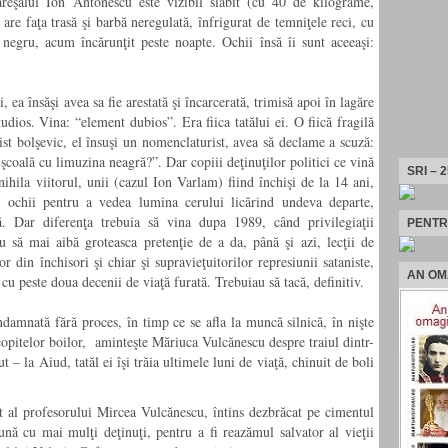
eşalul Ion Antonescu este vizibil slăbit (cu 40 de kilograme,
are faţa trasă şi barbă neregulată, înfrigurat de temniţele reci, cu
 negru, acum încărunţit peste noapte. Ochii însă îi sunt aceeaşi:
 ea însăşi avea sa fie arestată şi încarcerată, trimisă apoi în lagăre
udios. Vina: “element dubios”. Era fiica tatălui ei. O fiică fragilă
st bolşevic, el însuşi un nomenclaturist, avea să declame a scuză:
coală cu limuzina neagră?”. Dar copiii deţinuţilor politici ce vină
SRI – 
anihila viitorul, unii (cazul Ion Varlam) fiind închişi de la 14 ani,
d ochii pentru a vedea lumina cerului licărind undeva departe,
ă. Dar diferenţa trebuia să vina dupa 1989, când privilegiaţii
PENTR
au să mai aibă groteasca pretenţie de a da, până şi azi, lecţii de
r din închisori şi chiar şi supravieţuitorilor represiunii sataniste,
AN OM
şi cu peste doua decenii de viaţă furată. Trebuiau să tacă, definitiv.
ondamnată fără proces, în timp ce se afla la muncă silnică, în nişte
copitelor boilor, aminteşte Măriuca Vulcănescu despre traiul dintr-
t – la Aiud, tatăl ei îşi trăia ultimele luni de viaţă, chinuit de boli
at al profesorului Mircea Vulcănescu, întins dezbrăcat pe cimentul
ună cu mai mulţi deţinuţi, pentru a fi reazămul salvator al vieţii