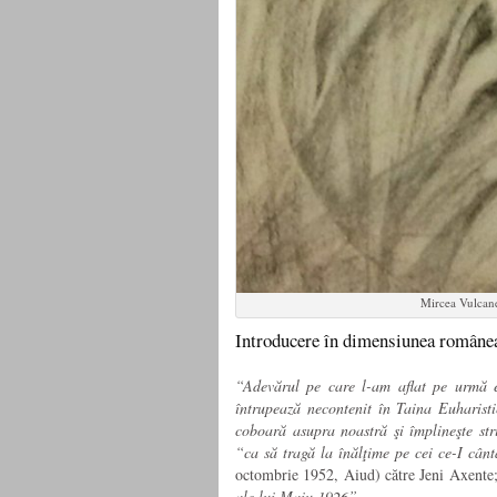
Mircea Vulcane
Introducere în dimensiunea românea
“Adevărul pe care l-am aflat pe urmă e
întrupează necontenit în Taina Euharisti
coboară asupra noastră şi împlineşte str
“ca să tragă la înălţime pe cei ce-I cân
octombrie 1952, Aiud) către Jeni Axente; 
ale lui Maiu 1926”