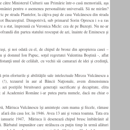
 către Ministerul Culturii sau Primărie într-o casă memorială, aşa
României pentru o asemenea personalitate universală. Să ne mirăm?
ic pe strada Plantelor, la câţiva paşi de casa Vulcănescu din strada
ot Bucureştiul. Dimpotrivă, sub primarul Sorin Oprescu i s-a ras
are a stat, împreună cu Veronica Micle: cea de pe Buzeşti. Nu ne-ar
ofrandă din partea statului reocupat de azi, înainte de Eminescu şi
şi, şi noi odată cu el, de chipul de bronz din apropierea casei –
şi domnul Ion Papuc, soţul regretatei Valentina Boştină -, aflat
distanţă unul de celălalt, cu vechii săi camarazi de idei şi credinţă,
prin eforturile şi abilităţile sale intelectuale Mircea Vulcănescu a
 (!), tezaurul în aur al Băncii Naţionale, avem dimensiunea
zi poziţiile biruitoarei generaţii sacrificate şi decapitate, elita
ut al Academiei Române i-ar putea purta numele, dacă nu chiar o
lbă, Măriuca Vulcănescu îşi aminteşte cum mama şi fiicele, rămase
te afară din casa lor, în 1946. Avea 13 ani şi venea toamna. Tata era
n ianuarie 1947, Măriuca îi desenează chipul brusc îmbătrânit al
ni. Bărbatul impunător care strălucea cu puţin timp în urmă alături