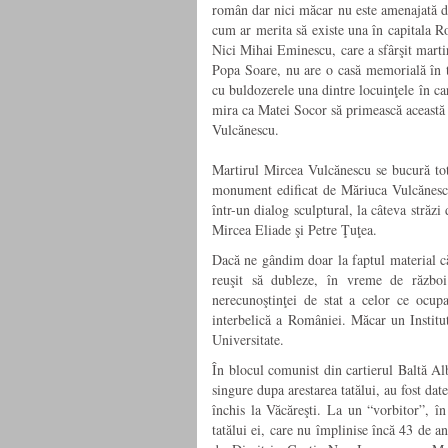
român dar nici măcar nu este amenajată de
cum ar merita să existe una în capitala 
Nici Mihai Eminescu, care a sfârşit martir
Popa Soare, nu are o casă memorială în t
cu buldozerele una dintre locuinţele în c
mira ca Matei Socor să primească această 
Vulcănescu.
Martirul Mircea Vulcănescu se bucură totu
monument edificat de Măriuca Vulcănescu 
într-un dialog sculptural, la câteva străzi 
Mircea Eliade şi Petre Ţuţea.
Dacă ne gândim doar la faptul material că 
reuşit să dubleze, în vreme de război
nerecunoştinţei de stat a celor ce ocupa a
interbelică a României. Măcar un Instit
Universitate.
În blocul comunist din cartierul Baltă A
singure dupa arestarea tatălui, au fost da
închis la Văcăreşti. La un “vorbitor”, î
tatălui ei, care nu împlinise încă 43 de a