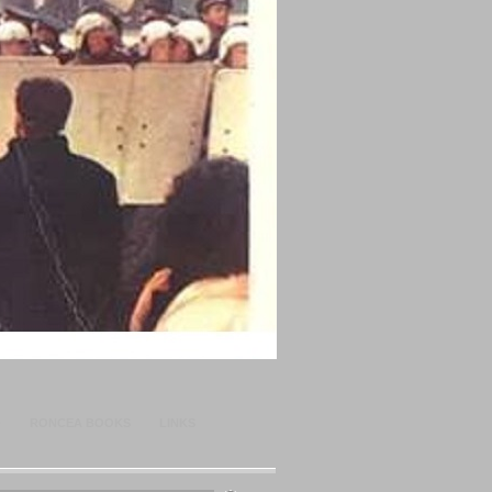
O
RONCEA BOOKS
LINKS