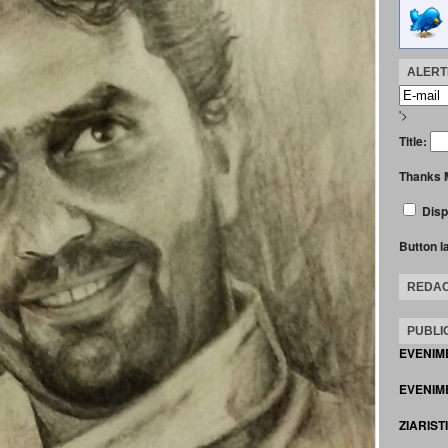
ALERTE
'>
Title:
Thanks 
Disp
Button l
REDAC
PUBLIC
EVENIM
EVENIME
ZIARIST