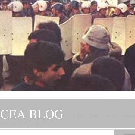
NCEA BLOG
HOME
ZIUA
VIDEO
AUDI
JITORILOR SAI" – GH. I. B.
CONTACT