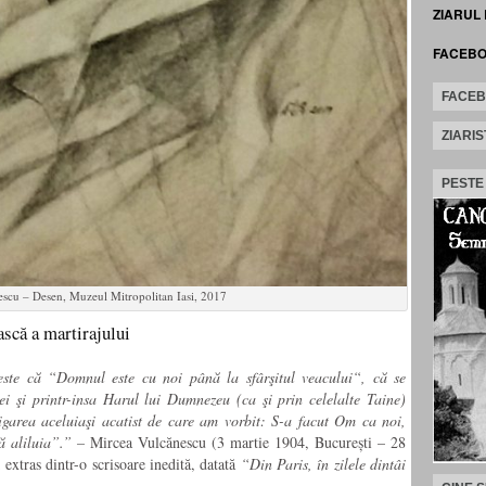
ZIARUL
FACEB
FACE
ZIARIS
PESTE
scu – Desen, Muzeul Mitropolitan Iasi, 2017
scă a martirajului
ste că “Domnul este cu noi până la sfârşitul veacului“, că se
ei şi printr-insa Harul lui Dumnezeu (ca şi prin celelalte Taine)
igarea aceluiaşi acatist de care am vorbit: S-a facut Om ca noi,
tă aliluia”.” –
Mircea Vulcănescu (3 martie 1904, București – 28
extras dintr-o scrisoare inedită, datată
“Din Paris, în zilele dintâi