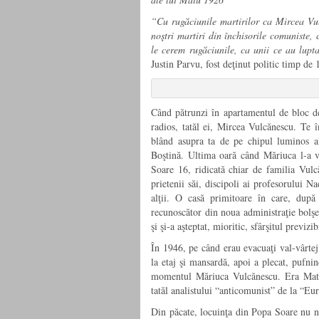
“Cu rugăciunile martirilor ca Mircea Vul
noştri martiri din închisorile comuniste,
le cerem rugăciunile, ca unii ce au lupt
Justin Parvu, fost deţinut politic timp de 
Când pătrunzi în apartamentul de bloc d
radios, tatăl ei, Mircea Vulcănescu. Te î
blând asupra ta de pe chipul luminos al 
Boştină. Ultima oară când Măriuca l-a vă
Soare 16, ridicată chiar de familia Vulcă
prietenii săi, discipoli ai profesorului 
alţii. O casă primitoare în care, după
recunoscător din noua administraţie bolşev
şi şi-a aşteptat, mioritic, sfârşitul previzib
În 1946, pe când erau evacuaţi val-vârtej
la etaj şi mansardă, apoi a plecat, pufni
momentul Măriuca Vulcănescu. Era Mate
tatăl analistului “anticomunist” de la “Eu
Din păcate, locuinţa din Popa Soare nu nu