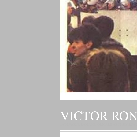
VICTOR RO
„ADEVARUL RAMANE, ORICARE AR FI SOARTA SLU