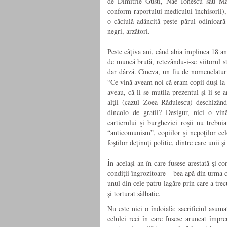
de Dimitrie Gusti, Nae Ionescu sau Mar
conform raportului medicului închisorii), 
o căciulă adâncită peste părul odinioară
negri, arzători.
Peste câţiva ani, când abia împlinea 18 ani,
de muncă brută, retezându-i-se viitorul st
dar dârză. Cineva, un fiu de nomenclaturi
“Ce vină aveam noi că eram copii duşi la ş
aveau, că li se mutila prezentul şi li se 
alţii (cazul Zoea Rădulescu) deschizân
dincolo de gratii? Desigur, nici o vin
cartierului şi burgheziei roşii nu trebui
“anticomunism”, copiilor şi nepoţilor celo
foştilor deţinuţi politic, dintre care unii 
În acelaşi an în care fusese arestată şi c
condiţii îngrozitoare – bea apă din urma 
unul din cele patru lagăre prin care a trecu
şi torturat sălbatic.
Nu este nici o îndoială: sacrificiul asum
celulei reci în care fusese aruncat împre