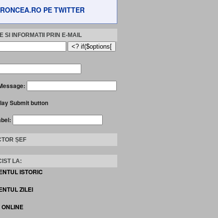
RONCEA.RO PE TWITTER
 SI INFORMATII PRIN E-MAIL
Message:
lay Submit button
abel:
TOR ȘEF
IST LA:
ENTUL ISTORIC
NTUL ZILEI
I ONLINE