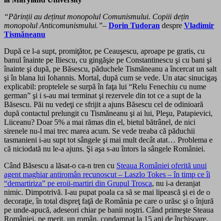
“Părinții au deținut monopolul Comunismului. Copiii dețin
monopolul Anticomunismului.”
–
Dorin Tudoran
despre
Vladimir
Tismăneanu
După ce l-a supt, promiţător, pe Ceauşescu, aproape pe gratis, cu
banul înainte pe Iliescu, cu gingăşie pe Constantinescu şi cu bani şi
înainte şi după, pe Băsescu, păduchele Tismăneanu a încercat un salt
şi în blana lui Iohannis. Mortal, după cum se vede. Un atac sinucigaş
explicabil: proptelele se surpă în faţa lui “Relu Fenechiu cu nume
german” şi i s-au mai terminat şi rezervele din tot ce a supt de la
Băsescu. Păi nu vedeţi ce sfrijit a ajuns Băsescu cel de odinioară
după contactul prelungit cu Tismăneanu şi ai lui, Pleşu, Patapievici,
Liiceanu? Doar 5% a mai rămas din el, bietul bătrânel, de nici
sirenele nu-l mai trec marea acum. Se vede treaba că păduchii
tasmanieni i-au supt tot sângele şi mai mult decât atat… Problema e
că niciodată nu le-a ajuns. Şi aşa s-au întors la sângele României.
Când Băsescu a lăsat-o ca-n tren cu
Steaua României oferită unui
agent maghiar antiromân recunoscut – Laszlo Tokes – în timp ce îi
“demartiriza” pe eroii-martiri din Grupul Trosca
, nu i-a deranjat
nimic. Dimpotrivă. I-au pupat poala ca să se mai lipească şi ei de o
decoraţie, în total dispreţ faţă de România pe care o urăsc şi o înjură
pe unde-apucă, adeseori chiar pe banii noştri. Când primeşte Steaua
României, pe merit, un român, condamnat la 15 ani de închisoare,