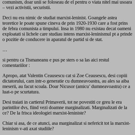
comunism, doar unii se foloseau de el pentru o viata nitel mai usoara
– vezi activistii, securistii.
Deci nu era nimic de studiat marxist-leninist. Goangele astea
teoretice le poate spune cineva de prin 1920-1930 care a fost prins
de febra comunista a timpului. Insa in 1980 nu existau decat oameni
exploatati si lichele care studiau intens marxist-leninismul pt a prinde
o pozitie de conducere in aparatul de partid si de stat.
…
si pentru ca Tismaneanu e pus pe sters o sa las aici restul
comentariilor :
Apropo, atat Valentin Ceausescu cat si Zoe Ceausescu, desi copiii
dictatorului, cam intr-o generatie cu dumneavoastra, au ales sa aiba
meserii, au facut scoala. Doar Nicusor (amicu’ dumneavoastra) ce a
luat-o pe scurtatura.
Desi traiati in cartierul Primaverii, tot ne povestiti ce greu le era
parintilor dvs, fiind vezi doamne marginalizati. Marginalizati de la
ce? De la frisca ideologiei marxist-leniniste?
Chiar si asa, de ce atunci, asa marginalizat si nefericit tot la marxist-
leninism v-ati axat studiile?