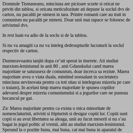
Domnule Tismaneanu, minciuna are picioare scurte si oricat ne
priviti din tablou, si oricata meticulozitate ati depune la soclul dvs de
carton, nu pacaliti pe nimeni in tara. Printre romanii care au trait in
comunism nu pacaliti pe nimeni. Doar unii mai rapace se folosesc de
arivismul dvs.
In rest luati-va adio de la soclu si de la tablou.
Si nu va amagiti ca nu va inteleg dedesupturile lucraturii la soclul
respectiv de carton.
Dumneavoastra tanjiti dupa ce’ati sperat in tinerete. Ati studiat
marxism-leninismul in anii 80 , anii Gdanskului cand marea
majoritate se saturasera de comunism, doar incerca sa reziste. Marea
majoritate avea o viata duala, mintitnd nonsalant in societate(o
minciuna nevinovata pentru ca toti stiau si intelegeau mizeria pe care
o traiam), In acelasi timp marea majoritate le spunea copiilor
adevarul despre mizeria comunismului si a jegurilor care ne puneau
bocancul pe gat.
Zic Marea majoritate pentru ca exista o mica minoritate de
nomenclaturisti, arivisti si fripturisti si desigur copiii lor. Copiii sunt
copii si au avut libertatea sa aleaga, unii au facut meserii si nu s’au
bagat in jegul politic al vremii, altii au studiat marxism-leninismul.
Sperand la o pozitie buna, mai buna, cat mai buna in aparatul de