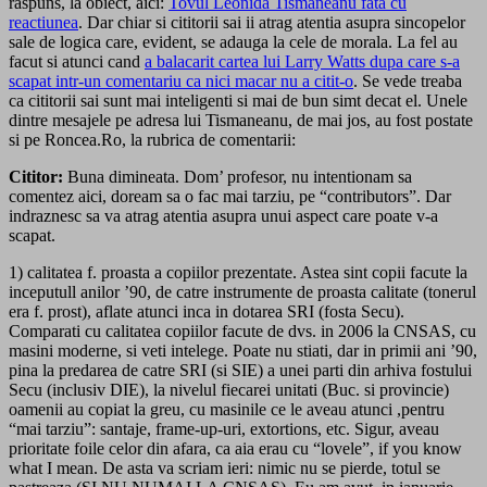
raspuns, la obiect, aici:
Tovul Leonida Tismaneanu fata cu
reactiunea
. Dar chiar si cititorii sai ii atrag atentia asupra sincopelor
sale de logica care, evident, se adauga la cele de morala. La fel au
facut si atunci cand
a balacarit cartea lui Larry Watts dupa care s-a
scapat intr-un comentariu ca nici macar nu a citit-o
. Se vede treaba
ca cititorii sai sunt mai inteligenti si mai de bun simt decat el. Unele
dintre mesajele pe adresa lui Tismaneanu, de mai jos, au fost postate
si pe Roncea.Ro, la rubrica de comentarii:
Cititor:
Buna dimineata. Dom’ profesor, nu intentionam sa
comentez aici, doream sa o fac mai tarziu, pe “contributors”. Dar
indraznesc sa va atrag atentia asupra unui aspect care poate v-a
scapat.
1) calitatea f. proasta a copiilor prezentate. Astea sint copii facute la
inceputull anilor ’90, de catre instrumente de proasta calitate (tonerul
era f. prost), aflate atunci inca in dotarea SRI (fosta Secu).
Comparati cu calitatea copiilor facute de dvs. in 2006 la CNSAS, cu
masini moderne, si veti intelege. Poate nu stiati, dar in primii ani ’90,
pina la predarea de catre SRI (si SIE) a unei parti din arhiva fostului
Secu (inclusiv DIE), la nivelul fiecarei unitati (Buc. si provincie)
oamenii au copiat la greu, cu masinile ce le aveau atunci ,pentru
“mai tarziu”: santaje, frame-up-uri, extortions, etc. Sigur, aveau
prioritate foile celor din afara, ca aia erau cu “lovele”, if you know
what I mean. De asta va scriam ieri: nimic nu se pierde, totul se