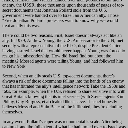
enemy, the USSR, those thousands upon thousands of pages of top-
secret documents that Jonathan Pollard stole from the U.S.
government were handed over to Israel, an American ally. Those
“Free Jonathan Pollard” protesters want to know why we would
treat an ally this way.
There could be two reasons. First, Israel doesn’t always act like an
ally. In 1979, Andrew Young, the U.S. Ambassador to the UN, met
secretly with a representative of the PLO, despite President Carter
having assured Israel that would never happen. Young was forced to
resign his ambassadorship. How did Israel find out about the
meeting? Mossad agents were tailing Young, and had followed him
to New York.
Second, when an ally steals U.S. top-secret documents, there’s
always a risk of those documents falling into the hands of an enemy
that has infiltrated the ally’s intelligence network Take the 1950s and
‘60s, for example, when the U.S. refused to share sensitive info with
Great Britain, knowing that its intel service (with Soviet agents Kim
Philby, Guy Burgess, et al) leaked like a sieve. If Israel honestly
believes Mossad and Shin Bet can’t be infiltrated, they’re deluding
themselves.
In any event, Pollard’s caper was monumental is scale. After being
captured, and the full extent of what he had turned over to Israel was