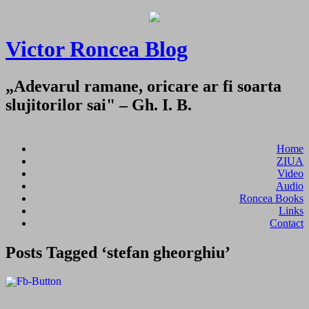
Victor Roncea Blog
„Adevarul ramane, oricare ar fi soarta
slujitorilor sai" – Gh. I. B.
Home
ZIUA
Video
Audio
Roncea Books
Links
Contact
Posts Tagged ‘stefan gheorghiu’