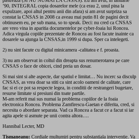
pastreaza (SI NU NUMAI LA CNSAS). Eu am avut, in ianuarie
’90, INTEGRAL copia dosarelor mele (ca erau 2, unul pina la
expulzare, apoi altul pentru anii din afara) si am avut surpriza sa
constat la CNSAS in 2008 ca aveau mai putin 81 de pagini decit
obtinusem eu, pe sub mana, so to speak. Deci: nu cred ca CNSAS
are vreo vina in aparitia documentelor pe cyber-foaia lui Roncea.
Adica virgula copiile prezentate de Roncea au fost facute inainte ca
dosarele sa ajunga la CNSAS,in 1999 si dupa. Sper ca intelegeti.
2) nu sint facute cu digital minicamera -calitatea e f. proasta.
3) nu am observat in coltul din dreapta sus renumerotarea pe care
CNSAS o face de obicei, cind preia un dosar.
Si mai sint si alte aspecte, dar spatiul e limitat… Nu incerc sa disculp
CNSAS, as vrea doar sa stiti ca sint acolo oameni de calitate, care
fac si ei ce pot sa respecte legea, in conditii de restrangeri bugetare,
resurse limitate si presiuni din toate partile.
M-am referit mai sus numai la problema copiilor de la foaia
electronica Roncea. Problema Zamfirescu-Gaetan e diferita, cred, si
necesita o abordare separata. Vad ca Roncea a facut ce a facut si iar
agita apele si asmute pe unii contra altora….
Hannibal Lecter, MD
Tismaneanu:
Cordiale multumiri pentru substantiala interventie. Va