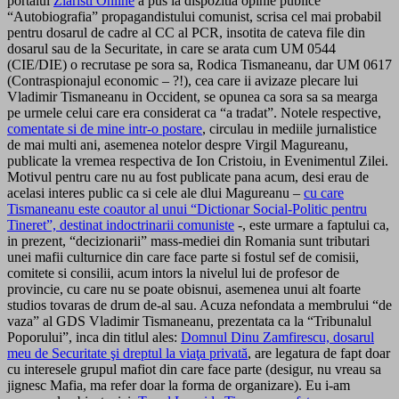
portalul
Ziaristi Online
a pus la dispozitia opinie publice
“Autobiografia” propagandistului comunist, scrisa cel mai probabil
pentru dosarul de cadre al CC al PCR, insotita de cateva file din
dosarul sau de la Securitate, in care se arata cum UM 0544
(CIE/DIE) o recrutase pe sora sa, Rodica Tismaneanu, dar UM 0617
(Contraspionajul economic – ?!), cea care ii avizaze plecare lui
Vladimir Tismaneanu in Occident, se opunea ca sora sa sa mearga
pe urmele celui care era considerat ca “a tradat”. Notele respective,
comentate si de mine intr-o postare
, circulau in mediile jurnalistice
de mai multi ani, asemenea notelor despre Virgil Magureanu,
publicate la vremea respectiva de Ion Cristoiu, in Evenimentul Zilei.
Motivul pentru care nu au fost publicate pana acum, desi erau de
acelasi interes public ca si cele ale dlui Magureanu –
cu care
Tismaneanu este coautor al unui “Dictionar Social-Politic pentru
Tineret”, destinat indoctrinarii comuniste
-, este urmare a faptului ca,
in prezent, “decizionarii” mass-mediei din Romania sunt tributari
unei mafii culturnice din care face parte si fostul sef de comisii,
comitete si consilii, acum intors la nivelul lui de profesor de
provincie, cu care nu se poate obisnui, asemenea unui alt foarte
studios tovaras de drum de-al sau. Acuza nefondata a membrului “de
vaza” al GDS Vladimir Tismaneanu, prezentata ca la “Tribunalul
Poporului”, inca din titlul ales:
Domnul Dinu Zamfirescu, dosarul
meu de Securitate şi dreptul la viaţa privată
, are legatura de fapt doar
cu interesele grupul mafiot din care face parte (desigur, nu vreau sa
jignesc Mafia, ma refer doar la forma de organizare). Eu i-am