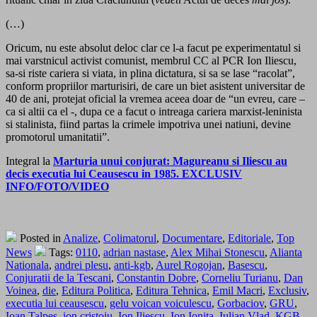
(…)
Oricum, nu este absolut deloc clar ce l-a facut pe experimentatul si
mai varstnicul activist comunist, membrul CC al PCR Ion Iliescu,
sa-si riste cariera si viata, in plina dictatura, si sa se lase “racolat”,
conform propriilor marturisiri, de care un biet asistent universitar de
40 de ani, protejat oficial la vremea aceea doar de “un evreu, care –
ca si altii ca el -, dupa ce a facut o intreaga cariera marxist-leninista
si stalinista, fiind partas la crimele impotriva unei natiuni, devine
promotorul umanitatii”.
Integral la
Marturia unui conjurat: Magureanu si Iliescu au
decis executia lui Ceausescu in 1985. EXCLUSIV
INFO/FOTO/VIDEO
Posted in
Analize
,
Colimatorul
,
Documentare
,
Editoriale
,
Top
News
Tags:
0110
,
adrian nastase
,
Alex Mihai Stonescu
,
Alianta
Nationala
,
andrei plesu
,
anti-kgb
,
Aurel Rogojan
,
Basescu
,
Conjuratii de la Tescani
,
Constantin Dobre
,
Corneliu Turianu
,
Dan
Voinea
,
die
,
Editura Politica
,
Editura Tehnica
,
Emil Macri
,
Exclusiv
,
executia lui ceausescu
,
gelu voican voiculescu
,
Gorbaciov
,
GRU
,
Ioan Talpes
,
ion cristoiu
,
Ion Iliescu
,
Ion Ionita
,
Iulian Vlad
,
KGB
,