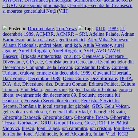
si GRU si ale spionajului maghiar, teroristii, executia lui Ceausescu
si moartea generalului Nuţă (VIII)
Posted in
Documentare
,
Top News
Tags:
0110
,
1989
,
21
decembrie 1989
,
ACMRR
,
ACMRR – SRI
,
Adelina Palade
,
Adrian
Barbulescu
,
adrian nastase
,
agenti sovietici
,
Alex Mihai Stonescu
,
Alianta Nationala
,
andrei plesu
,
anti-kgb
,
Attila Verestoy
,
aurel
agache
,
Aurel I Rogojan
,
Aurel Rogojan
,
AVH
,
AVO / AVH
,
Basescu
,
Brigada Antiterorista
,
cc al pcr
,
Ceausescu
,
Cercetare –
Diversiune
,
CIA
,
cie
,
Comisia pentru Cercetarea Evenimentelor din
Decembrie
,
Conjuratii de la Tescani
,
Constantin Dobre
,
Corneliu
Turianu
,
craiova
,
crimele din decembrie 1989
,
Cuvantul Libertatii
,
Dan Voinea
,
Decembrie 1989
,
Denis Currie
,
Dezinformare
,
DGIA
,
DIA
,
die
,
Diversiune
,
dss
,
Dumitru Coman
,
Editura Politica
,
Editura
Tehnica
,
Emil Macri
,
enclavizare
,
Eugen Trandafir Cotuna
,
europa
libera
,
evenimentele din decembrie 89
,
Exclusiv
,
executia lui
ceausescu
,
Fereastra Serviciilor Secrete
,
Fereastra Serviciilor
Secrete. România în jocul strategiilor globale
,
GDS
,
Gelu Voican
,
gelu voican voiculescu
,
General Iulian Vlad
,
Gheorghe Buzatu
,
Gheorghe Răboacă
,
Gheorghe Stan
,
Gheorghe Trosca
,
Ghoerghe
Trosca
,
Gorbaciov
,
GRU
,
Grupul Trosca
,
Guse
,
ICR
,
Ilie Plătică
Vidovici
,
Iliescu
,
Ioan Talpes
,
ion caramitru
,
ion cristoiu
,
Ion Iliescu
,
Ion Ionita
,
Ionel Aichimoaie
,
Ionel Alexandru
,
Iulian Vlad
,
KGB
,