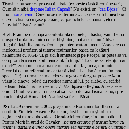
Tismăneanu sare ca proasta din baie (expresie clasică românească).
Cum să n-aibă
dreptate Iulian Capsali
? Nu există un “
caz Bjoza
“. Ci
unul
Tismăneanu
. Care nu se mai termină… Dar ce-ar fi lumea fără
diavol, chiar şi cu şase picioare, ca păduchele tasmanian, etern
“linşatul” Tismăneanu?
Bref: Eram pe o canapea confortabilă de piele, albastră, vântul vuia
dinspre lac dar înauntru era cald şi bine, mai ales cu un Chivas
Regal în faţă. Îl abordez frontal pe interlocutorul meu: “Asocierea cu
intelectuali profitori ai tuturor regimurilor, başca cu legături
nelămurite cu KGB-ul, şi aici îl amintesc şi pe Pacepa, ar putea să vă
compromită iremediabil mandatul, în timp.” “La cine vă referiţi, mai
exact?”, zice omul cu alură de milionar din faţa mea, dar puţin
încordat de un referendum ce sta să vină. “La Tismăneanu, în mod
special”. Şi a urmat cel mai elocvent gest de dezgust pe care l-am
văzut la cineva, odată cu rostirea numelui lui, pe silabe, cu scârbă
nedisimulată: “Tis-mă-nea-nu…” Mai lipsea o flegmă. Acesta este
omul. Omul pe care am încercat să-l scap de râia Tismăneanu, spre
binele lui şi al României. N-a fost sa fie… Păcat!
PS:
La 29 noiembrie 2002, președintele României Ion Iliescu i-a
conferit Părintelui Arsenie Papacioc, fost instructor şi primar
legionar şi mare duhovnic al Ortodoxiei române, Ordinul național
Pentru Merit în grad de Cavaler,
„pentru crearea și transmiterea cu
talent și dăruire a unor opere literare semnificative pentru civilizația