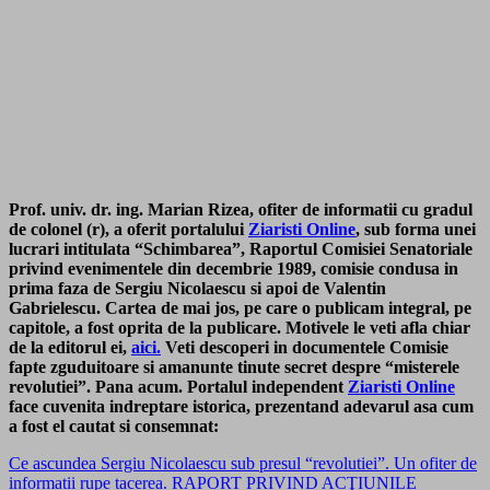
Prof. univ. dr. ing. Marian Rizea, ofiter de informatii cu gradul
de colonel (r), a oferit portalului
Ziaristi Online
, sub forma unei
lucrari intitulata “Schimbarea”, Raportul Comisiei Senatoriale
privind evenimentele din decembrie 1989, comisie condusa in
prima faza de Sergiu Nicolaescu si apoi de Valentin
Gabrielescu. Cartea de mai jos, pe care o publicam integral, pe
capitole, a fost oprita de la publicare. Motivele le veti afla chiar
de la editorul ei,
aici.
Veti descoperi in documentele Comisie
fapte zguduitoare si amanunte tinute secret despre “misterele
revolutiei”. Pana acum. Portalul independent
Ziaristi Online
face cuvenita indreptare istorica, prezentand adevarul asa cum
a fost el cautat si consemnat:
Ce ascundea Sergiu Nicolaescu sub presul “revolutiei”. Un ofiter de
informatii rupe tacerea. RAPORT PRIVIND ACŢIUNILE