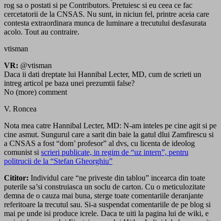
rog sa o postati si pe Contributors. Pretuiesc si eu ceea ce fac
cercetatorii de la CNSAS. Nu sunt, in niciun fel, printre aceia care
contesta extraordinara munca de luminare a trecutului desfasurata
acolo. Tout au contraire.
vtisman
VR:
@vtisman
Daca ii dati dreptate lui Hannibal Lecter, MD, cum de scrieti un
intreg articol pe baza unei prezumtii false?
No (more) comment
V. Roncea
Nota mea catre Hannibal Lecter, MD: N-am inteles pe cine agit si pe
cine asmut. Sungurul care a sarit din baie la gatul dlui Zamfirescu si
a CNSAS a fost “dom’ profesor” al dvs, cu licenta de ideolog
comunist si
scrieri publicate, in regim de “uz intern”, pentru
politrucii de la “Stefan Gheorghiu”
Cititor:
Individul care “ne priveste din tablou” incearca din toate
puterile sa’si construiasca un soclu de carton. Cu o meticulozitate
demna de o cauza mai buna, sterge toate comentariile deranjante
referitoare la trecutul sau. Si-a suspendat comentariile de pe blog si
mai pe unde isi produce icrele. Daca te uiti la pagina lui de wiki, e