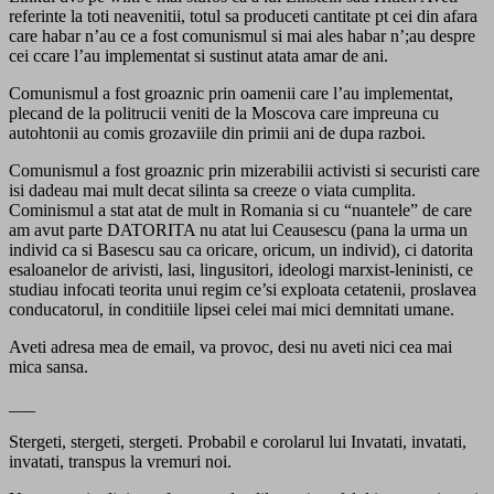
referinte la toti neavenitii, totul sa produceti cantitate pt cei din afara
care habar n’au ce a fost comunismul si mai ales habar n’;au despre
cei ccare l’au implementat si sustinut atata amar de ani.
Comunismul a fost groaznic prin oamenii care l’au implementat,
plecand de la politrucii veniti de la Moscova care impreuna cu
autohtonii au comis grozaviile din primii ani de dupa razboi.
Comunismul a fost groaznic prin mizerabilii activisti si securisti care
isi dadeau mai mult decat silinta sa creeze o viata cumplita.
Cominismul a stat atat de mult in Romania si cu “nuantele” de care
am avut parte DATORITA nu atat lui Ceausescu (pana la urma un
individ ca si Basescu sau ca oricare, oricum, un individ), ci datorita
esaloanelor de arivisti, lasi, lingusitori, ideologi marxist-leninisti, ce
studiau infocati teorita unui regim ce’si exploata cetatenii, proslavea
conducatorul, in conditiile lipsei celei mai mici demnitati umane.
Aveti adresa mea de email, va provoc, desi nu aveti nici cea mai
mica sansa.
___
Stergeti, stergeti, stergeti. Probabil e corolarul lui Invatati, invatati,
invatati, transpus la vremuri noi.