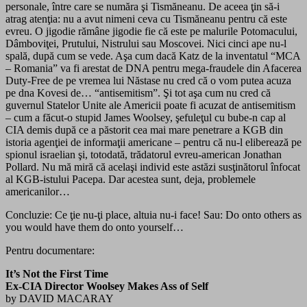
personale, între care se număra şi Tismăneanu. De aceea ţin să-i
atrag atenţia: nu a avut nimeni ceva cu Tismăneanu pentru că este
evreu. O jigodie rămâne jigodie fie că este pe malurile Potomacului,
Dâmboviţei, Prutului, Nistrului sau Moscovei. Nici cinci ape nu-l
spală, după cum se vede. Aşa cum dacă Katz de la inventatul “MCA
– Romania” va fi arestat de DNA pentru mega-fraudele din Afacerea
Duty-Free de pe vremea lui Năstase nu cred că o vom putea acuza
pe dna Kovesi de… “antisemitism”. Şi tot aşa cum nu cred că
guvernul Statelor Unite ale Americii poate fi acuzat de antisemitism
– cum a făcut-o stupid James Woolsey, şefuleţul cu bube-n cap al
CIA demis după ce a păstorit cea mai mare penetrare a KGB din
istoria agenţiei de informaţii americane – pentru că nu-l eliberează pe
spionul israelian şi, totodată, trădatorul evreu-american Jonathan
Pollard. Nu mă miră că acelaşi individ este astăzi susţinătorul înfocat
al KGB-istului Pacepa. Dar acestea sunt, deja, problemele
americanilor…
Concluzie: Ce ţie nu-ţi place, altuia nu-i face! Sau:
Do onto others as
you would have them do onto yourself…
Pentru documentare:
It’s Not the First Time
Ex-CIA Director Woolsey Makes Ass of Self
by DAVID MACARAY