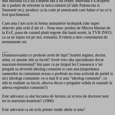
mai stufoasa ca a lui Einstein sau a lui Hitler. Individul s’a acoperit
de o padure de referinte la neica-nimeni (d’alde Patrascoiu si
Stanomir etc), produce ca la carte pt americanii care habar n’au ce’a
fost ipochimenul.
Cam asta i’am scris in ferma animalelor hydepark (site super
obiectiv plin ochi d’ale el – Nota mea: produs de Mircea Marian de
la EvZ, pana de curand platit regeste din banii nostri, la TVR INFO,
ca sa ne injure tot pe noi, romanii). Evident a sters comentariul de
nenumarate ori.
___
Dumneavoastra ce profesie aveti de fapt? Sunteti inginer, doctor,
artist, ce anume stiti sa faceti? Aveti vreo alta specializare decat
marxism-leninismul? Imi pare ca pe timpul lui Ceausescu v’ati
pregatit sa deveniti ideolog comunist si cam atat.(majoritatea
oamenilor in comunism aveau o profesie nu erau activisti de partid si
nici ideologi comunisti- ce-o mai fi si asta “ideolog comunist”, ce
stiti in realitate sa faceti, altceva decat o pregatire solida in osanale la
adresa regimului comunist?)
Este adevarat ca atat lucrarea de licenta cat si teza de doctorat sunt
tot in marxism-leninism? (1980)
Este adevarat ca ati scris printre multe altele si asta?