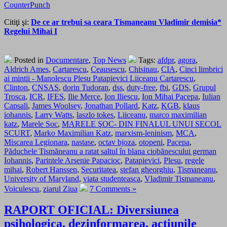
CounterPunch
Citiţi şi:
De ce ar trebui sa ceara Tismaneanu Vladimir demisia*
Regelui Mihai I
Posted in
Documentare
,
Top News
Tags:
afdpr
,
agora
,
Aldrich Ames
,
Cartarescu
,
Ceausescu
,
Chisinau
,
CIA
,
Cinci limbrici
ai mintii - Manolescu Plesu Patapievici Liiceanu Cartarescu
,
Clinton
,
CNSAS
,
dorin Tudoran
,
dss
,
duty-free
,
fbi
,
GDS
,
Grupul
Trosca
,
ICR
,
IFES
,
Ilie Merce
,
Ion Iliescu
,
Ion Mihai Pacepa
,
Iulian
Capsali
,
James Woolsey
,
Jonathan Pollard
,
Katz
,
KGB
,
klaus
iohannis
,
Larry Watts
,
laszlo tokes
,
Liiceanu
,
marco maximilian
katz
,
Marele Soc
,
MARELE ŞOC- DIN FINALUL UNUI SECOL
SCURT
,
Marko Maximilian Katz
,
marxism-leninism
,
MCA
,
Miscarea Legionara
,
nastase
,
octav bjoza
,
otopeni
,
Pacepa
,
Păduchele Tismăneanu a ratat saltul în blana ciobănescului german
Iohannis
,
Parintele Arsenie Papacioc
,
Patapievici
,
Plesu
,
regele
mihai
,
Robert Hanssen
,
Securitatea
,
stefan gheorghiu
,
Tismaneanu
,
University of Maryland
,
viata studenteasca
,
Vladimir Tismaneanu
,
Voiculescu
,
ziarul Ziua
7 Comments »
RAPORT OFICIAL: Diversiunea
psihologica, dezinformarea, actiunile