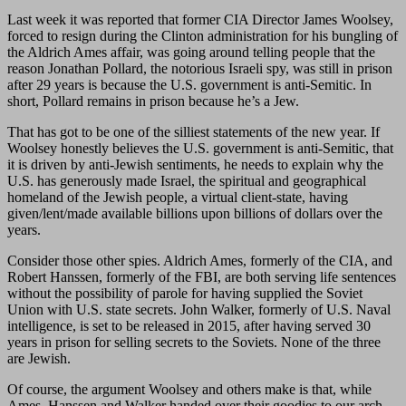
Last week it was reported that former CIA Director James Woolsey,
forced to resign during the Clinton administration for his bungling of
the Aldrich Ames affair, was going around telling people that the
reason Jonathan Pollard, the notorious Israeli spy, was still in prison
after 29 years is because the U.S. government is anti-Semitic. In
short, Pollard remains in prison because he’s a Jew.
That has got to be one of the silliest statements of the new year. If
Woolsey honestly believes the U.S. government is anti-Semitic, that
it is driven by anti-Jewish sentiments, he needs to explain why the
U.S. has generously made Israel, the spiritual and geographical
homeland of the Jewish people, a virtual client-state, having
given/lent/made available billions upon billions of dollars over the
years.
Consider those other spies. Aldrich Ames, formerly of the CIA, and
Robert Hanssen, formerly of the FBI, are both serving life sentences
without the possibility of parole for having supplied the Soviet
Union with U.S. state secrets. John Walker, formerly of U.S. Naval
intelligence, is set to be released in 2015, after having served 30
years in prison for selling secrets to the Soviets. None of the three
are Jewish.
Of course, the argument Woolsey and others make is that, while
Ames, Hanssen and Walker handed over their goodies to our arch-