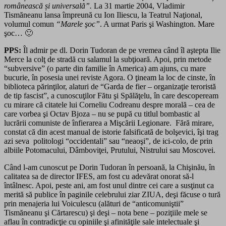
românească și universală”.
La
31 martie 2004
, Vladimir
Tismăneanu lansa împreună cu Ion Iliescu, la Teatrul Naţional,
volumul comun
“Marele şoc”
. A urmat Paris şi Washington. Mare
şoc… 🙂
PPS:
Îl admir pe dl. Dorin Tudoran de pe vremea când îl aştepta Ilie
Merce la colţ de stradă cu salamul la subţioară. Apoi, prin metode
“subversive” (o parte din familie în America) am ajuns, cu mare
bucurie, în posesia unei reviste Agora. O ţineam la loc de cinste, în
biblioteca părinţilor, alaturi de “Garda de fier – organizaţie teroristă
de tip fascist”, a cunoscuţilor Fătu şi Spălăţelu, în care descopeream
cu mirare că citatele lui Corneliu Codreanu despre morală – cea de
care vorbea şi Octav Bjoza – nu se pupă cu titlul bombastic al
lucrării comuniste de înfierarea a Mişcării Legionare. Fără mirare,
constat că din acest manual de istorie falsificată de bolşevici, îşi trag
azi seva politologi “occidentali” sau “neaoşi”, de ici-colo, de prin
albiile Potomacului, Dâmboviţei, Prutului, Nistrului sau Moscovei.
Când l-am cunoscut pe Dorin Tudoran în persoană, la Chişinău, în
calitatea sa de director IFES, am fost cu adevărat onorat să-l
întâlnesc. Apoi, peste ani, am fost unul dintre cei care a susţinut ca
merită să publice în paginile celebrului ziar ZIUA, deşi făcuse o tură
prin menajeria lui Voiculescu (alături de “anticomuniştii”
Tismăneanu şi Cărtarescu) şi deşi – nota bene – poziţiile mele se
aflau în contradicţie cu opiniile şi afinităţile sale intelectuale şi