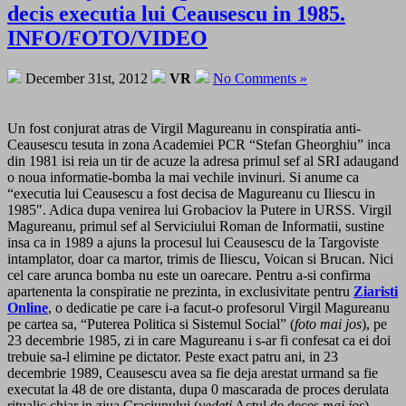
decis executia lui Ceausescu in 1985.
INFO/FOTO/VIDEO
December 31st, 2012
VR
No Comments »
Un fost conjurat atras de Virgil Magureanu in conspiratia anti-
Ceausescu tesuta in zona Academiei PCR “Stefan Gheorghiu” inca
din 1981 isi reia un tir de acuze la adresa primul sef al SRI adaugand
o noua informatie-bomba la mai vechile invinuri. Si anume ca
“executia lui Ceausescu a fost decisa de Magureanu cu Iliescu in
1985″. Adica dupa venirea lui Grobaciov la Putere in URSS. Virgil
Magureanu, primul sef al Serviciului Roman de Informatii, sustine
insa ca in 1989 a ajuns la procesul lui Ceausescu de la Targoviste
intamplator, doar ca martor, trimis de Iliescu, Voican si Brucan. Nici
cel care arunca bomba nu este un oarecare. Pentru a-si confirma
apartenenta la conspiratie ne prezinta, in exclusivitate pentru
Ziaristi
Online
, o dedicatie pe care i-a facut-o profesorul Virgil Magureanu
pe cartea sa, “Puterea Politica si Sistemul Social” (
foto mai jos
), pe
23 decembrie 1985, zi in care Magureanu i s-ar fi confesat ca ei doi
trebuie sa-l elimine pe dictator. Peste exact patru ani, in 23
decembrie 1989, Ceausescu avea sa fie deja arestat urmand sa fie
executat la 48 de ore distanta, dupa 0 mascarada de proces derulata
ritualic chiar in ziua Craciunului (
vedeti
Actul de deces
mai jos
).