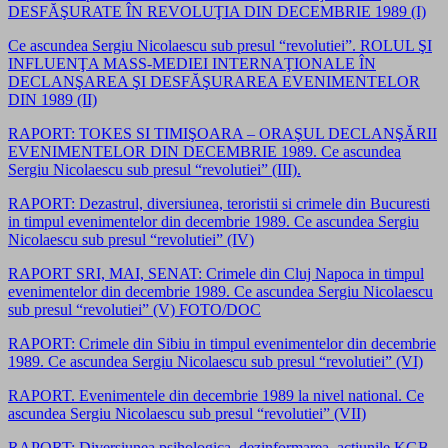
DESFĂŞURATE ÎN REVOLUŢIA DIN DECEMBRIE 1989 (I)
Ce ascundea Sergiu Nicolaescu sub presul “revolutiei”. ROLUL ŞI
INFLUENŢA MASS-MEDIEI INTERNAŢIONALE ÎN
DECLANŞAREA ŞI DESFĂŞURAREA EVENIMENTELOR
DIN 1989 (II)
RAPORT: TOKES SI TIMIŞOARA – ORAŞUL DECLANŞĂRII
EVENIMENTELOR DIN DECEMBRIE 1989. Ce ascundea
Sergiu Nicolaescu sub presul “revolutiei” (III).
RAPORT: Dezastrul, diversiunea, teroristii si crimele din Bucuresti
in timpul evenimentelor din decembrie 1989. Ce ascundea Sergiu
Nicolaescu sub presul “revolutiei” (IV)
RAPORT SRI, MAI, SENAT: Crimele din Cluj Napoca in timpul
evenimentelor din decembrie 1989. Ce ascundea Sergiu Nicolaescu
sub presul “revolutiei” (V) FOTO/DOC
RAPORT: Crimele din Sibiu in timpul evenimentelor din decembrie
1989. Ce ascundea Sergiu Nicolaescu sub presul “revolutiei” (VI)
RAPORT. Evenimentele din decembrie 1989 la nivel national. Ce
ascundea Sergiu Nicolaescu sub presul “revolutiei” (VII)
RAPORT: Diversiunea psihologica, dezinformarea, actiunile KGB