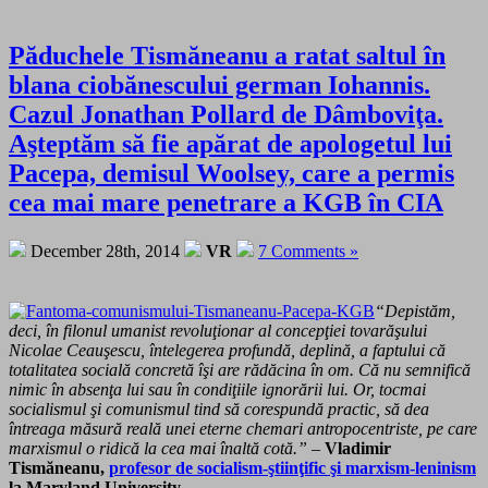
Păduchele Tismăneanu a ratat saltul în
blana ciobănescului german Iohannis.
Cazul Jonathan Pollard de Dâmboviţa.
Aşteptăm să fie apărat de apologetul lui
Pacepa, demisul Woolsey, care a permis
cea mai mare penetrare a KGB în CIA
December 28th, 2014
VR
7 Comments »
“Depistăm,
deci, în filonul umanist revoluţionar al concepţiei tovarăşului
Nicolae Ceauşescu, întelegerea profundă, deplină, a faptului că
totalitatea socială concretă îşi are rădăcina în om. Că nu semnifică
nimic în absenţa lui sau în condiţiile ignorării lui. Or, tocmai
socialismul şi comunismul tind să corespundă practic, să dea
întreaga măsură reală unei eterne chemari antropocentriste, pe care
marxismul o ridică la cea mai înaltă cotă.”
–
Vladimir
Tismăneanu,
profesor de socialism-ştiinţific şi marxism-leninism
la Maryland University