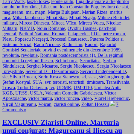
Larry Watts
,
laszlo tokes
,
leonte rautu
,
Liga de apãrare a drepturilor
omului în România
,
Liiceanu
,
loan Constantin Pop
,
lovitura de stat
,
magureanu
,
mai
,
mapn
,
Marga Bulugean
,
Marian Rizea
,
marius
tuca
,
Mihai Iacobescu
,
Mihai Stan
,
Mihail Neagu
,
Mihnea Berindei
,
militaru
,
Mircea Dinescu
,
Mircea Vîlcu
,
Mircea Voica
,
Nicolae
Militaru
,
NKVD
,
Noua Romanie
,
Ovidiu Trasnea
,
parchetul
general
,
Partidul National Roman
,
Patapievici
,
PDL
,
petre roman
,
Plesu
,
Popescu Necşeşti
,
Procesul Ceausescu
,
Puterea Politica si
Sistemul Social
,
Radu Nicolae
,
Radu Tinu
,
Raport
,
Raportul
Comisiei Senatoriale privind evenimentele din decembrie 1989
,
revolutia
,
revolutie
,
Romania postdecembrista (1). De la regimul
comunist la regimul Iliescu
,
Schimbarea
,
Securitatea
,
Şerban
Săndulescu
,
Serghei Mesaros
,
Sergiu Nicolaescu
,
Sergiu Nicolaescu
-preşedinte
,
Serviciul D – Dezinformare
,
Serviciul independent D
,
sie
,
Silviu Brucan
,
Sorin Rosca Stanescu
,
sri
,
stasi
,
stefan gheorghiu
,
Ştefan Kostyal
,
SUA
,
svr
,
teroristi
,
teroristii
,
timisoara
,
Transilvania
,
Trosca
,
Tudor Octavian
,
tvr
,
UDMR
,
UM 0110
,
Unitatea Anti-
KGB
,
URSS
,
USLA
,
Valentin Corneliu Gabrielescu
,
Victor
Apostolache
,
victor marcu
,
victor roncea
,
video
,
Viorel Hrebenciuc
,
Virgil Magureanu
,
Voican
,
ziaristi online
,
Zoltan Hosszu
7
Comments »
EXCLUSIV Ziaristi Online. Marturia
unui conjurat: Magureanu si Iliescu au