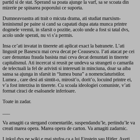
partid si de stat. Sperand sa poata ajunge la varf, sa se scoata din
mizerie pe spinarea poporului ce suporta.
Dumneavoastra ati trait o micuta drama, ati studiat marxism-
leninismul pe paine si cand sa capatati dupa atata munca printre
dogmele vremii, in sfarsit o pozitie, acolo unde a fost si tatal dvs,
acolo unde sperati, nu vi s’a permis.
Insa ce’ati invatat in tinerete ati aplicat exact la batranete. L’ati
lingusit pe Basescu mai ceva decat pe Ceausescu. I’ati atacat pe cei
care denuntau frauda basista mai ceva decat denuntati in tinerete
capitalismul. Ati incercat si reusit pe undeva sa strangeti o camarila
de telectuali la fel de arivisti si interesati in minciuna, doar sa aiba
sansa sa ajunga in sfarsit in “lumea buna” a nomenclaturistilor.
Lumea , care desi ati simtit-o, mirosit’o, dorit’o, locuind printre ei,
v’a fost interzisa in tinerete. Cu scoala ideologiei comuniste, v’ati
format ciraci de esaloanele inferioare.
Toate in zadar.
___
Va amagiti ca stergand comentariile, suspendandu’le, periindu’le va
creati marea opera. Marea opera de carton. Va amagiti zadarnic.
Linkul dvs pe wiki e mai stufos ca a lui Einstein sau Hitler. Aveti