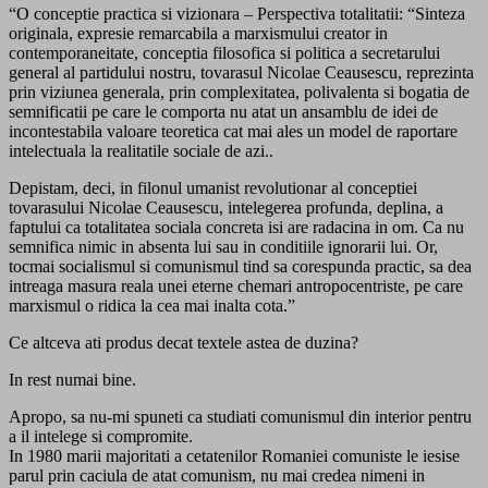
“O conceptie practica si vizionara – Perspectiva totalitatii: “Sinteza
originala, expresie remarcabila a marxismului creator in
contemporaneitate, conceptia filosofica si politica a secretarului
general al partidului nostru, tovarasul Nicolae Ceausescu, reprezinta
prin viziunea generala, prin complexitatea, polivalenta si bogatia de
semnificatii pe care le comporta nu atat un ansamblu de idei de
incontestabila valoare teoretica cat mai ales un model de raportare
intelectuala la realitatile sociale de azi..
Depistam, deci, in filonul umanist revolutionar al conceptiei
tovarasului Nicolae Ceausescu, intelegerea profunda, deplina, a
faptului ca totalitatea sociala concreta isi are radacina in om. Ca nu
semnifica nimic in absenta lui sau in conditiile ignorarii lui. Or,
tocmai socialismul si comunismul tind sa corespunda practic, sa dea
intreaga masura reala unei eterne chemari antropocentriste, pe care
marxismul o ridica la cea mai inalta cota.”
Ce altceva ati produs decat textele astea de duzina?
In rest numai bine.
Apropo, sa nu-mi spuneti ca studiati comunismul din interior pentru
a il intelege si compromite.
In 1980 marii majoritati a cetatenilor Romaniei comuniste le iesise
parul prin caciula de atat comunism, nu mai credea nimeni in