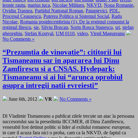
leonte rautu
,
marius tuca
,
Nicolae Militaru
,
NKVD
,
Noua Romanie
,
Ovidiu Trasnea
,
Partidul National Roman
,
Patapievici
,
PDL
,
Procesul Ceausescu
,
Puterea Politica si Sistemul Social
,
Radu
Nicolae
,
Romania postdecembrista (1). De la regimul comunist la
regimul Iliescu
,
sie
,
Silviu Brucan
,
Sorin Rosca Stanescu
,
sri
,
stefan
gheorghiu
,
Ştefan Kostyal
,
UM 0110
,
video
,
Virgil Magureanu
No Comments »
“Prezumtia de vinovatie”: cititorii lui
Tismaneanu sar in apararea lui Dinu
Zamfirescu si a CNSAS. Hydepark:
Tismaneanu si ai lui “arunca oprobiul
asupra intregii natii evreiesti”
June 6th, 2012
VR
No Comments »
Dl Vladimir Tismaneanu a publicat zilele trecute un atac la persoana
succesorului sau la presedintia IICCMER, dl Dinu Zamfirescu,
venerabil fost detinut politic si lider al exilului romanesc european,
in care il acuza fara nici o proba, cam ca la NKVD, de faptul ca