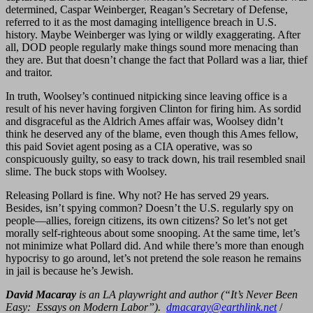
determined, Caspar Weinberger, Reagan’s Secretary of Defense,
referred to it as the most damaging intelligence breach in U.S.
history. Maybe Weinberger was lying or wildly exaggerating. After
all, DOD people regularly make things sound more menacing than
they are. But that doesn’t change the fact that Pollard was a liar, thief
and traitor.
In truth, Woolsey’s continued nitpicking since leaving office is a
result of his never having forgiven Clinton for firing him. As sordid
and disgraceful as the Aldrich Ames affair was, Woolsey didn’t
think he deserved any of the blame, even though this Ames fellow,
this paid Soviet agent posing as a CIA operative, was so
conspicuously guilty, so easy to track down, his trail resembled snail
slime. The buck stops with Woolsey.
Releasing Pollard is fine. Why not? He has served 29 years.
Besides, isn’t spying common? Doesn’t the U.S. regularly spy on
people—allies, foreign citizens, its own citizens? So let’s not get
morally self-righteous about some snooping. At the same time, let’s
not minimize what Pollard did. And while there’s more than enough
hypocrisy to go around, let’s not pretend the sole reason he remains
in jail is because he’s Jewish.
David Macaray
is an LA playwright and author (“It’s Never Been
Easy: Essays on Modern Labor”).
dmacaray@earthlink.net
/