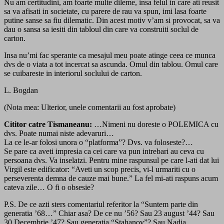
Nu am certitudini, am foarte multe dileme, insa felul in care ati reusit
sa va afisati in societate, cu parere de rau va spun, imi lasa foarte
putine sanse sa fiu dilematic. Din acest motiv v’am si provocat, sa va
dau o sansa sa iesiti din tabloul din care va construiti soclul de
carton.
Insa nu’mi fac sperante ca mesajul meu poate atinge ceea ce munca
dvs de o viata a tot incercat sa ascunda. Omul din tablou. Omul care
se cuibareste in interiorul soclului de carton.
L. Bogdan
(Nota mea: Ulterior, unele comentarii au fost aprobate)
Cititor catre Tismaneanu:
…Nimeni nu doreste o POLEMICA cu
dvs. Poate numai niste adevaruri…
La ce le-ar folosi unora o “platforma”? Dvs. va foloseste?…
Se pare ca aveti impresia ca cei care va pun intrebari au ceva cu
persoana dvs. Va inselatzi. Pentru mine raspunsul pe care l-ati dat lui
Virgil este edificator: “Aveti un scop precis, vi-l urmariti cu o
perseverenta demna de cauze mai bune.” La fel mi-ati raspuns acum
cateva zile… O fi o obsesie?
P.S. De ce azti sters comentariul referitor la “Suntem parte din
generatia ’68…” Chiar asa? De ce nu ’56? Sau 23 august ’44? Sau
30 Decembrie ’47? Sau generatia “Stahanov”? Sau Nadia