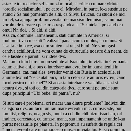
astazi e tot redactor sef la un ziar local, si critica cu mare virtute
“ororile socialismului”, pe care el, Mirodan, in parte, le-a sustinut pe
atunci? Sa mai pomenim de altii, ca Silviu Brucan, cu studii de nici
un fel, sa ajunga prof. universitar de marxism-leninism, sa nu mai
vorbim de teroarea pe care o raspandea la “Scanteia”, pe cand era
omul Nr. doi… Si alti, si altii.
Asa ca, domnule Tismaneanu, stati cuminte in America, si
multumiti-va cu ce ati “realizat” pana acum, cu plus, cu minus. Si
lasati-ne in pace, asa cum suntem, si rai, si buni. Ne vom gasi
candva echilibrul, ne vom curata de ciurucurile noastre din neam, de
cele lasate de parintii si rudele dvs.
Mai am o intrebare: un presedinte al Israelului, in vizita in Germania
acum cativa ani, a pus o intrebare atat evreilor impamanteniti in
Germania, cat, mai ales, evreilor veniti din Rusia in acele zile, si
anume textual “ce cautati aici, in tara celor care au ucis evreii, cand
locul vostru e in Israel”? Si aceasta intrebare e valabila astazi si
pentru dvs., si toti cei din categoria dvs., care sunt pe unde sunt,
dupa principiul “Ubi bebe, ibi patria”, nu?
Si stiti care-i problema, ori macar una dintre probleme? Indivizi din
categoria dvs. au facut un rau mare evreului mic, cumsecade, bun
familist, religios, neagresiv, unul ca cei din chibutzul israelian, ori
inginer, cercetator, cu arma-n mana, sau impamantenit pe unde l-au
purtat necazurile pe planeta. In pogromuri au suferit de regula cei
“mici”, evreul care nu omorase o musca in viata lui. El si copiii lui.