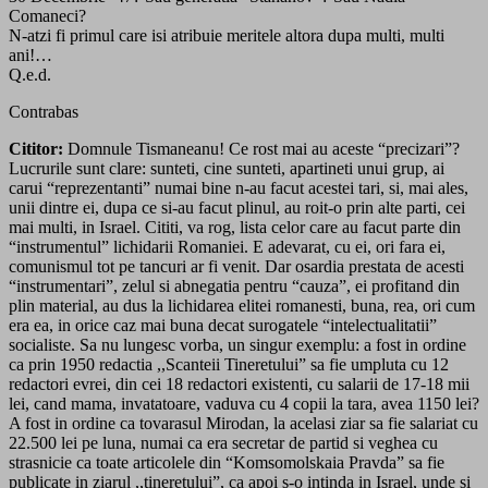
Comaneci?
N-atzi fi primul care isi atribuie meritele altora dupa multi, multi
ani!…
Q.e.d.
Contrabas
Cititor:
Domnule Tismaneanu! Ce rost mai au aceste “precizari”?
Lucrurile sunt clare: sunteti, cine sunteti, apartineti unui grup, ai
carui “reprezentanti” numai bine n-au facut acestei tari, si, mai ales,
unii dintre ei, dupa ce si-au facut plinul, au roit-o prin alte parti, cei
mai multi, in Israel. Cititi, va rog, lista celor care au facut parte din
“instrumentul” lichidarii Romaniei. E adevarat, cu ei, ori fara ei,
comunismul tot pe tancuri ar fi venit. Dar osardia prestata de acesti
“instrumentari”, zelul si abnegatia pentru “cauza”, ei profitand din
plin material, au dus la lichidarea elitei romanesti, buna, rea, ori cum
era ea, in orice caz mai buna decat surogatele “intelectualitatii”
socialiste. Sa nu lungesc vorba, un singur exemplu: a fost in ordine
ca prin 1950 redactia ,,Scanteii Tineretului” sa fie umpluta cu 12
redactori evrei, din cei 18 redactori existenti, cu salarii de 17-18 mii
lei, cand mama, invatatoare, vaduva cu 4 copii la tara, avea 1150 lei?
A fost in ordine ca tovarasul Mirodan, la acelasi ziar sa fie salariat cu
22.500 lei pe luna, numai ca era secretar de partid si veghea cu
strasnicie ca toate articolele din “Komsomolskaia Pravda” sa fie
publicate in ziarul ,,tineretului”, ca apoi s-o intinda in Israel, unde si