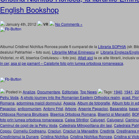
English Bookshop
January 4th, 2012
VR
No Comments »
Albumul Cristinei Nichitus Roncea poate fi cumparat de la
Libraria SOPHIA
(str. Bi
dealului Patriarhiei – foto sus),
Librariile Mihai Eminescu
si
Libraria Engleza/Engl
Victoriei, nr 45, biserica Cretulescu – foto jos).
Aflati aici
la ce alte librarii, inclusiv
in cer, asa si pe pamant – Calatorie foto prin lumea ortodoxa romaneasca
.
Posted in
Analize
,
Documentare
,
Editoriale
,
Top News
Tags:
1940
,
1941
,
20
Petru Voda
,
A photo journey into the Romanian Eastern Orthodox realm
,
acad. Flor
Romana
,
adormirea maicii domnului
,
Agapia
,
Album de fotografie
,
Album foto in ed
Papacioc
,
anticomunism
,
Antony Frist
,
Arbore
,
Arsenie Papacioc
,
Basarabia
,
basar
Ortdoxoa Romana Biruitoare
,
Biserica Ortodoxa Romana
,
Biserici si Manastiri
,
BO
foto prin lumea ortodoxa romaneasca
,
Calea Sfintilor
,
Calugari
,
Calugarul
,
Caminul
Caminul de copii de la Petru Voda
,
Catedrala Mitropolitana din Iasi
,
Catedrala Patr
Copou
,
Corneliu Codreanu
,
Craciun
,
Craciun la Manastire
,
Credinta
,
Crestinarea 
Crestinismul la Dunare
,
Cristina Nichitus
,
Cristina Nichitus Roncea
,
Cristina si Vic