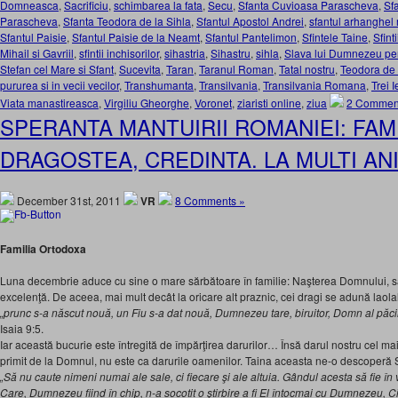
Domneasca
,
Sacrificiu
,
schimbarea la fata
,
Secu
,
Sfanta Cuvioasa Parascheva
,
Sf
Parascheva
,
Sfanta Teodora de la Sihla
,
Sfantul Apostol Andrei
,
sfantul arhanghel 
Sfantul Paisie
,
Sfantul Paisie de la Neamt
,
Sfantul Pantelimon
,
Sfintele Taine
,
Sfint
Mihail si Gavriil
,
sfintii inchisorilor
,
sihastria
,
Sihastru
,
sihla
,
Slava lui Dumnezeu pen
Stefan cel Mare si Sfant
,
Sucevita
,
Taran
,
Taranul Roman
,
Tatal nostru
,
Teodora de 
pururea si in vecii vecilor
,
Transhumanta
,
Transilvania
,
Transilvania Romana
,
Trei I
Viata manastireasca
,
Virgiliu Gheorghe
,
Voronet
,
ziaristi online
,
ziua
2 Commen
SPERANTA MANTUIRII ROMANIEI: FAMI
DRAGOSTEA, CREDINTA. LA MULTI ANI
December 31st, 2011
VR
8 Comments »
Familia Ortodoxa
Luna decembrie aduce cu sine o mare sărbătoare în familie: Naşterea Domnului, să
excelenţă. De aceea, mai mult decât la oricare alt praznic, cei dragi se adună laola
„prunc s-a născut nouă, un Fiu s-a dat nouă, Dumnezeu tare, biruitor, Domn al păcii,
Isaia 9:5.
Iar această bucurie este întregită de împărţirea darurilor… Însă darul nostru cel mai
primit de la Domnul, nu este ca darurile oamenilor. Taina aceasta ne-o descoperă 
„Să nu caute nimeni numai ale sale, ci fiecare şi ale altuia. Gândul acesta să fie în v
Care, Dumnezeu fiind în chip, n-a socotit o ştirbire a fi El întocmai cu Dumnezeu, C