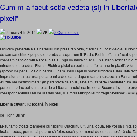
Cum m-a facut sotia vedeta (si) in Libertat
pixeli”
January 4th, 2012
VR
2 Comments »
Floricica preferata a Patriarhului din presa tabloida, ziaristul cu ficat de otel si cioc 
de samsar chinez pe post de barbuta, supranumit “Padre Bichirios”, m-a facut si p
credeam ca fotografiile sotiei o sa ajunga sa miste chiar si un suflet pietrificat in dic
minunea s-a produs. Florian Bichir a pictat cu barbuta lui “o icoana in pixeli”. Afer
(apropo de pensulica din barba): Etiam unus capilus habet umbram suam. Iata tex
impresionanta lucrarea pe care mi-a dedicat-o dupa moartea suspecta a Patriarhului
41 zile ale dezinformarii” (In paranteza fie spus, este amuzant de constatat cum 
personaj principal si intr-o carte a Libertarianului nostru de la Bucuresti si intr-o pr
corespondentului sau de la Chisinau, slujitorul Mitropoliei “Intregii Moldove” (MIM))
Liber la cuvânt | O icoană în pixeli
de Florin Bichir
M-au tâmpit toate ţoampele cu “spiritul Crăciunului”. Una, două, ele vor să simtă spir
lexicul redus, pentru că puteau să folosească şi termenul de duh, atmosferă etc. Dar
confundă Crăciunul cu desacralizata expresie “Sărbători de iarnă”, folosită atât de co