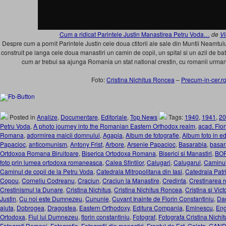
Cum a ridicat Parintele Justin Manastirea Petru Voda…
de
Vi
Despre cum a pornit Parintele Justin cele doua ctitorii ale sale din Muntii Neamtul
construit pe langa cele doua manastiri un camin de copii, un spital si un azil de ba
cum ar trebui sa ajunga Romania un stat national crestin, cu romanii urma
Foto:
Cristina Nichitus Roncea
–
Precum-in-cer.r
Posted in
Analize
,
Documentare
,
Editoriale
,
Top News
Tags:
1940
,
1941
,
20
Petru Voda
,
A photo journey into the Romanian Eastern Orthodox realm
,
acad. Flor
Romana
,
adormirea maicii domnului
,
Agapia
,
Album de fotografie
,
Album foto in ed
Papacioc
,
anticomunism
,
Antony Frist
,
Arbore
,
Arsenie Papacioc
,
Basarabia
,
basar
Ortdoxoa Romana Biruitoare
,
Biserica Ortodoxa Romana
,
Biserici si Manastiri
,
BO
foto prin lumea ortodoxa romaneasca
,
Calea Sfintilor
,
Calugari
,
Calugarul
,
Caminul
Caminul de copii de la Petru Voda
,
Catedrala Mitropolitana din Iasi
,
Catedrala Patr
Copou
,
Corneliu Codreanu
,
Craciun
,
Craciun la Manastire
,
Credinta
,
Crestinarea 
Crestinismul la Dunare
,
Cristina Nichitus
,
Cristina Nichitus Roncea
,
Cristina si Vic
Justin
,
Cu noi este Dumnezeu
,
Cununie
,
Cuvant Inainte de Florin Constantiniu
,
Dac
ajuta
,
Dobrogea
,
Dragostea
,
Eastern Orthodoxy
,
Editura Compania
,
Eminescu
,
Eng
Ortodoxa
,
Fiul lui Dumnezeu
,
florin constantiniu
,
Fotograf
,
Fotografa Cristina Nichit
Fotografi Romani
,
Fotografie
,
Fotografii din manastiri
,
Frontul de Est
,
Galata
,
GAND