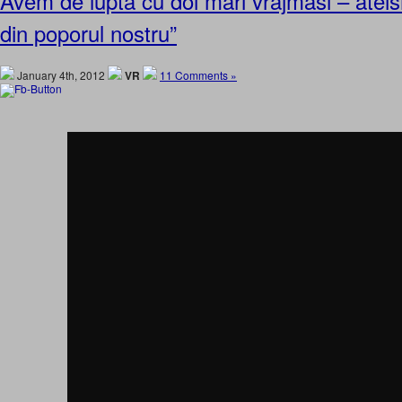
Avem de lupta cu doi mari vrajmasi – ateis
din poporul nostru”
January 4th, 2012
VR
11 Comments »