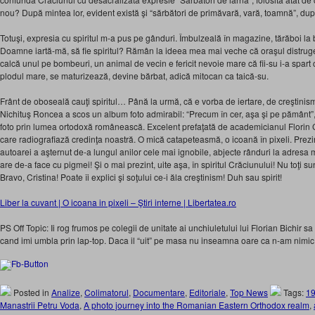
nou? După mintea lor, evident există şi “sărbători de primăvară, vară, toamnă”, d
Totuşi, expresia cu spiritul m-a pus pe gânduri. Îmbulzeală în magazine, tărăboi la 
Doamne iartă-mă, să fie spiritul? Rămân la ideea mea mai veche că oraşul distruge 
calcă unul pe bombeuri, un animal de vecin e fericit nevoie mare că fii-su i-a spart 
plodul mare, se maturizează, devine bărbat, adică mitocan ca taică-su.
Frânt de oboseală cauţi spiritul… Până la urmă, că e vorba de iertare, de creştinism
Nichituş Roncea a scos un album foto admirabil: “Precum în cer, aşa şi pe pământ”
foto prin lumea ortodoxă românească. Excelent prefaţată de academicianul Florin 
care radiografiază credinţa noastră. O mică catapeteasmă, o icoană în pixeli. Prezin
autoarei a aşternut de-a lungul anilor cele mai ignobile, abjecte rânduri la adresa
are de-a face cu pigmei! Şi o mai prezint, uite aşa, în spiritul Crăciunului! Nu toţi
Bravo, Cristina! Poate îi explici şi soţului ce-i ăla creştinism! Duh sau spirit!
Liber la cuvant | O icoana in pixeli – Ştiri interne | Libertatea.ro
PS Off Topic: Ii rog frumos pe colegii de unitate ai unchiuletului lui Florian Bichir
cand imi umbla prin lap-top. Daca il “uit” pe masa nu inseamna oare ca n-am nimi
Posted in
Analize
,
Colimatorul
,
Documentare
,
Editoriale
,
Top News
Tags:
1
Manastrii Petru Voda
,
A photo journey into the Romanian Eastern Orthodox realm
,