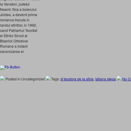
la Vanatori, judetul
Neamt, fiica a boierului
Joldea, a devenit prima
romanca trecuta in
randul sfintilor, in 1992,
cand Patriarhul Teoctist
si Sfintul Sinod al
Bisericii Ortodoxe
Romane a hotarit
canonizarea ei.
Posted in Uncategorized
Tags:
sf teodora de la sihla
,
tatiana stepa
No C