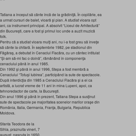
Tatiana a început să cânte încă de la grădiniţă. În copilărie, ea
a urmat cursuri de balet, vioară şi pian. A studiat vioara opt
ani, ca instrument principal. A absolvit “Liceul de Arhitectură”
din Bucureşti, care a fost şi primul loc unde a auzit muzică
folk.
Pentru că a studiat vioara mulţi ani, nu i-a fost greu să înveţe
să cânte la chitară. În septembrie 1982, pe stadionul din
Făgăraş, a debutat în Cenaclul Flacăra, cu un cântec intitulat
“Şi-am să-mi fac o doină”, rămânând în componenţa
cenaclului până în anul 1985.
Din 1992 şi până în anul 1996, Stepa a fost membră a
Cenaclului “Totuşi Iubirea”, participând la sute de spectacole.
După interdicţia din 1985 a Cenaclului Flacăra şi a ei ca
artistă, a lucrat vreme de 11 ani în mina Lupeni, apoi, ca
tehnoredactor de carte, la Bucureşti.
Din anul 1996 şi până în prezent, Tatiana Stepa a susţinut
sute de spectacole pe majoritatea scenelor marilor oraşe din
România, Italia, Germania, Franţa, Bulgaria, Republica
Moldova.
Sfanta Teodora de la
Sihla, praznuita vineri, 7
august, nascuta in 1650,