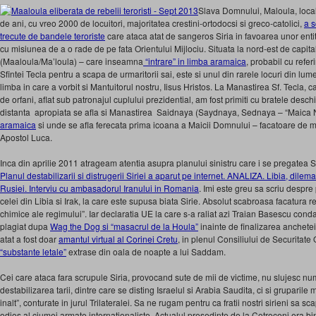
Slava Domnului, Maloula, local
de ani, cu vreo 2000 de locuitori, majoritatea crestini-ortodocsi si greco-catolici,
a s
trecute de bandele teroriste
care ataca atat de sangeros Siria in favoarea unor entita
cu misiunea de a o rade de pe fata Orientului Mijlociu. Situata la nord-est de capi
(Maaloula/Ma’loula) – care inseamna
“intrare” in limba aramaica
, probabil cu refer
Sfintei Tecla pentru a scapa de urmaritorii sai, este si unul din rarele locuri din lu
limba in care a vorbit si Mantuitorul nostru, Iisus Hristos. La Manastirea Sf. Tecla,
de orfani, aflat sub patronajul cuplului prezidential, am fost primiti cu bratele desc
distanta apropiata se afla si Manastirea Saidnaya (Saydnaya, Sednaya – “Maica 
aramaica
si unde se afla ferecata prima icoana a Maicii Domnului – facatoare de mi
Apostol Luca.
Inca din aprilie 2011 atrageam atentia asupra planului sinistru care i se pregatea Si
Planul destabilizarii si distrugerii Siriei a aparut pe internet. ANALIZA. Libia, dilema
Rusiei. Interviu cu ambasadorul Iranului in Romania
. Imi este greu sa scriu despre
celei din Libia si Irak, la care este supusa biata Sirie. Absolut scabroasa facatura r
chimice ale regimului”. Iar declaratia UE la care s-a raliat azi Traian Basescu con
plagiat dupa
Wag the Dog si “masacrul de la Houla”
inainte de finalizarea anchete
atat a fost doar
amantul virtual al Corinei Cretu
, in plenul Consiliului de Securitat
“substante letale”
extrase din oala de noapte a lui Saddam.
Cei care ataca fara scrupule Siria, provocand sute de mii de victime, nu slujesc num
destabilizarea tarii, dintre care se disting Israelul si Arabia Saudita, ci si gruparile 
inalt”, conturate in jurul Trilateralei. Sa ne rugam pentru ca fratii nostri sirieni sa 
odios al ciumei armate internationaliste. Actualul presedinte de la Cotroceni era b