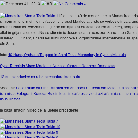
December 4th, 2013
VR
No Comments »
12 din cele 40 de monahii de la Manastirea ort
si mormantul sfintei – din stravechiul orasel Maaloula, unde se vorbeste inca aramaic
teroristi islamici. Asezamantul, unde am ajuns si eu acum cativa ani (
foto
), adaposte
aflat in grija maicutelor. Nu se stie nimic despre soarta acestora. Sanctitatea Sa Ioan
al intregului Orient, a cerut ieri lumii ortodoxe si organizatiilor internationale sa ape
din Siria.
Info:
40 Nuns, Orphans Trapped in Saint Takla Monastery in Syria’s Maloula
Syria Terrorists Move Maaloula Nuns to Yabroud Northern Damascus
12 nuns abducted as rebels recapture Maaloula
Vedeti si:
Solidaritate cu Siria. Manastirea ortodoxa Sf. Tecla din Maloula a scapa
islamiste. Fotografii Roncea.Ro din locul in care este vie si azi aramaica, limba in c
Iisus Hristos
In baza, imagini video de la luptele precedente: