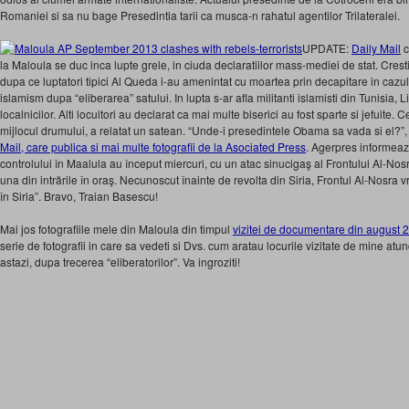
Romaniei si sa nu bage Presedintia tarii ca musca-n rahatul agentilor Trilateralei.
UPDATE:
Daily Mail
c
la Maloula se duc inca lupte grele, in ciuda declaratiilor mass-mediei de stat. Cresti
dupa ce luptatori tipici Al Queda i-au amenintat cu moartea prin decapitare in cazul 
islamism dupa “eliberarea” satului. In lupta s-ar afla militanti islamisti din Tunisia, L
localnicilor. Alti locuitori au declarat ca mai multe biserici au fost sparte si jefuite. C
mijlocul drumului, a relatat un satean. “Unde-i presedintele Obama sa vada si el?”, 
Mail, care publica si mai multe fotografii de la Asociated Press
. Agerpres informeaz
controlului în Maalula au început miercuri, cu un atac sinucigaş al Frontului Al-Nosra
una din intrările în oraş. Necunoscut înainte de revolta din Siria, Frontul Al-Nosra v
în Siria”. Bravo, Traian Basescu!
Mai jos fotografiile mele din Maloula din timpul
vizitei de documentare din august 
serie de fotografii in care sa vedeti si Dvs. cum aratau locurile vizitate de mine atun
astazi, dupa trecerea “eliberatorilor”. Va ingroziti!