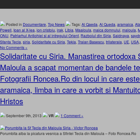
Posted in
Documentare
,
Top News
Tags:
Al Qaeda
,
Al Queda
,
aramaica
,
At
Powell
,
Ioan al X-lea
,
ion cristoiu
,
irak
,
Libia
,
Maaloula
,
maica domnului
,
maloula
,
M
ONU
,
Patriarhul Antiohiei si al intregului Orient
,
Razboiul din Siria
,
Saidnaya
,
sayd
Sfanta Tecla
,
siria
,
Solidaritate cu Siria
,
Tekla
,
Traian Basescu
,
trilaterala
,
UE
,
USA
No Comments »
Solidaritate cu Siria. Manastirea ortodoxa 
Maloula a scapat momentan de bandele tero
Fotografii Roncea.Ro din locul in care este 
aramaica, limba in care a vorbit si Mantuito
Hristos
September 9th, 2013
VR
1 Comment »
Porumbita alba la picatura vesnica a Sfintei Tecla din Maloula – Foto Roncea.Ro