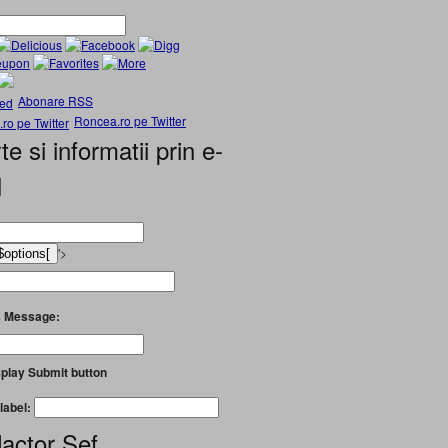
Abonare RSS
Roncea.ro pe Twitter
te si informatii prin e-
l
'>
 Message:
play Submit button
label:
actor Șef