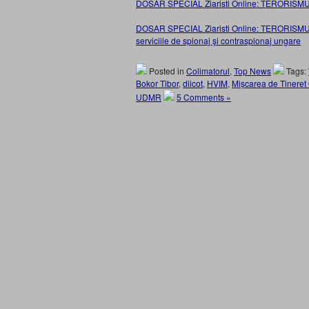
DOSAR SPECIAL Ziaristi Online: TERORISMUL 
DOSAR SPECIAL Ziaristi Online: TERORISMUL 
serviciile de spionaj şi contraspionaj ungare
Posted in
Colimatorul
,
Top News
Tags:
Bokor Tibor
,
diicot
,
HVIM
,
Mişcarea de Tineret
UDMR
5 Comments »