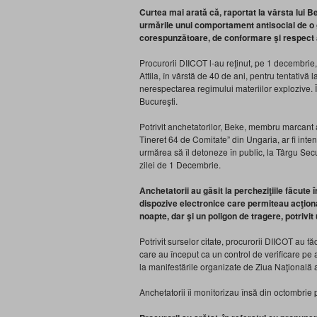
Curtea mai arată că, raportat la vârsta lui Be
urmările unui comportament antisocial de o 
corespunzătoare, de conformare şi respect a
Procurorii DIICOT l-au reţinut, pe 1 decembrie
Attila, în vârstă de 40 de ani, pentru tentativă l
nerespectarea regimului materiilor explozive. În
Bucureşti.
Potrivit anchetatorilor, Beke, membru marcant a
Tineret 64 de Comitate” din Ungaria, ar fi inte
urmărea să îl detoneze în public, la Târgu Secu
zilei de 1 Decembrie.
Anchetatorii au găsit la percheziţiile făcute 
dispozive electronice care permiteau acţiona
noapte, dar şi un poligon de tragere, potrivit
Potrivit surselor citate, procurorii DIICOT au f
care au început ca un control de verificare pe a
la manifestările organizate de Ziua Naţională
Anchetatorii îi monitorizau însă din octombrie p