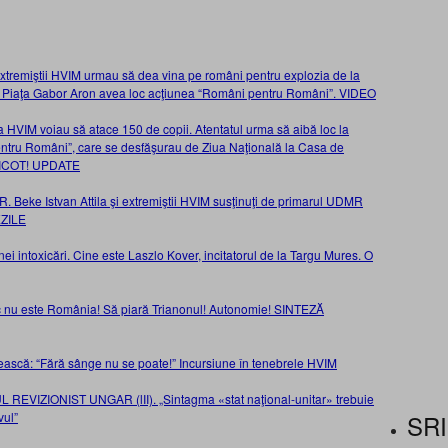
şi extremiştii HVIM urmau să dea vina pe români pentru explozia de la
in Piaţa Gabor Aron avea loc acţiunea “Români pentru Români”. VIDEO
HVIM voiau să atace 150 de copii. Atentatul urma să aibă loc la
ntru Români”, care se desfăşurau de Ziua Naţională la Casa de
 DIICOT! UPDATE
. Beke Istvan Attila şi extremiştii HVIM susţinuţi de primarul UDMR
EZILE
ei intoxicări. Cine este Laszlo Kover, incitatorul de la Targu Mures. O
sc nu este România! Să piară Trianonul! Autonomie! SINTEZĂ
rusească: “Fără sânge nu se poate!” Incursiune în tenebrele HVIM
REVIZIONIST UNGAR (lII). „Sintagma «stat naţional-unitar» trebuie
SRI
vul”