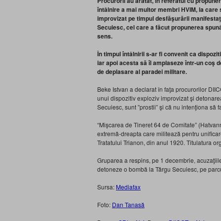
Procurorii au arătat, în referatul cu propune
întâlnire a mai multor membri HVIM, la care
improvizat pe timpul desfăşurării manifestaţi
Secuiesc, cel care a făcut propunerea spunân
sens.
În timpul întâlnirii s-ar fi convenit ca dispoz
iar apoi acesta să îl amplaseze într-un coş 
de deplasare al paradei militare.
Beke Istvan a declarat în faţa procurorilor DII
unui dispozitiv exploziv improvizat şi detonare
Secuiesc, sunt ”prostii” şi că nu intenţiona să f
“Mişcarea de Tineret 64 de Comitate” (Hatva
extremă-dreapta care militează pentru unificar
Tratatului Trianon, din anul 1920. Titulatura or
Gruparea a respins, pe 1 decembrie, acuzaţiile
detoneze o bombă la Târgu Secuiesc, pe parcu
Sursa:
Mediafax
Foto:
Dan Tanasă