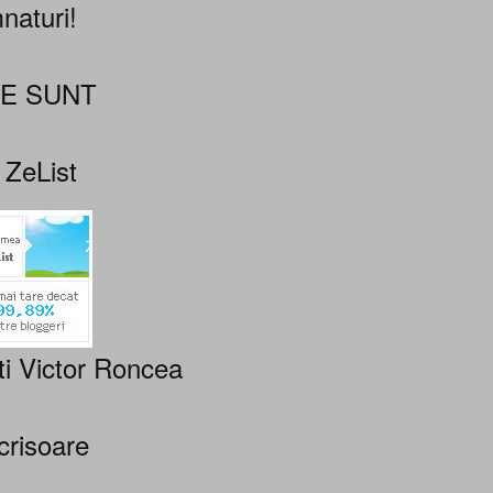
naturi!
NE SUNT
 ZeList
ti Victor Roncea
crisoare