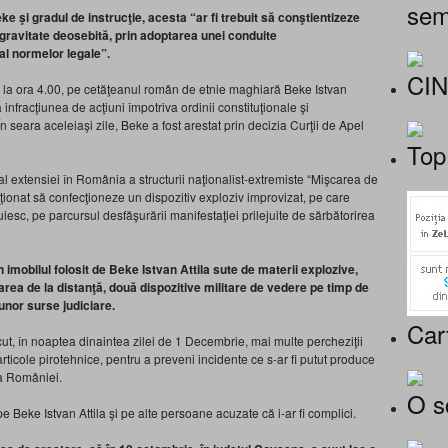
sem
ke şi gradul de instrucţie, acesta “ar fi trebuit să conştientizeze
gravitate deosebită, prin adoptarea unei conduite
l normelor legale”.
CI
, la ora 4.00, pe cetăţeanul român de etnie maghiară Beke Istvan
a infracţiunea de acţiuni împotriva ordinii constituţionale şi
 seara aceleiaşi zile, Beke a fost arestat prin decizia Curţii de Apel
Top
l extensiei în România a structurii naţionalist-extremiste “Mişcarea de
nţionat să confecţioneze un dispozitiv exploziv improvizat, pe care
iesc, pe parcursul desfăşurării manifestaţiei prilejuite de sărbătorirea
în imobilul folosit de Beke Istvan Attila sute de materii explozive,
rea de la distanţă, două dispozitive militare de vedere pe timp de
 unor surse judiciare.
Car
ăcut, în noaptea dinaintea zilei de 1 Decembrie, mai multe percheziţii
rticole pirotehnice, pentru a preveni incidente ce s-ar fi putut produce
 a României.
O s
e Beke Istvan Attila şi pe alte persoane acuzate că i-ar fi complici.