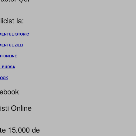
icist la:
MENTUL ISTORIC
MENTUL ZILEI
TI ONLINE
L BURSA
BOOK
ebook
isti Online
te 15.000 de