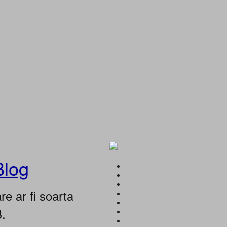
Blog
e ar fi soarta
B.