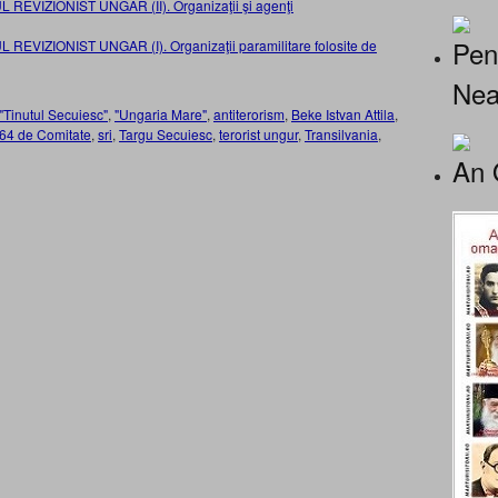
REVIZIONIST UNGAR (II). Organizaţii şi agenţi
Pen
REVIZIONIST UNGAR (I). Organizaţii paramilitare folosite de
Nea
"Tinutul Secuiesc"
,
"Ungaria Mare"
,
antiterorism
,
Beke Istvan Attila
,
 64 de Comitate
,
sri
,
Targu Secuiesc
,
terorist ungur
,
Transilvania
,
An 