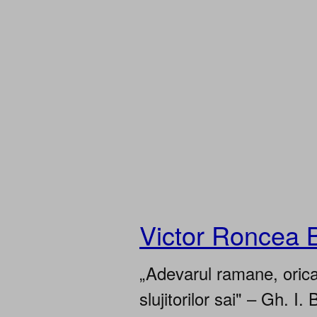
Victor Roncea 
„Adevarul ramane, oricar
slujitorilor sai" – Gh. I. 