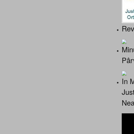
Rev
Minu
Pâr
In 
Jus
Nea