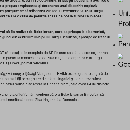
rea de arestare, că în 10 octombrie, în judeţul Covasna, a avut loc o
 s-a propus amplasarea şi detonarea unui dispozitiv exploziv
Uniu
ei prilejuite de sărbătorirea zilei de 1 Decembrie 2015 la Târgu
d că are o cutie de petarde acasă ce poate fi folosită în acest
Prof
itivul să fie realizat de Beke Istvan, care se pricepe la electronică,
de gunoi din centrul municipiului Târgu Secuiesc, aproape de traseul
Pen
COT că discuţiile interceptate de SRI în care se plănuia confecţionarea
a în public, la manifestările de Ziua Naţională organizate la Târgu
Goo
acă aşa ceva, potrivit referatului.
nnégy Vármegye Ifjúsági Mozgalom – HVIM) este o grupare ungară de
ea comunităţilor maghiare din afara Ungariei şi pentru revizuirea
ganizaţiei radicale se referă la Ungaria Mare, care avea 64 de districte.
 anchetatorilor români conform cărora Beke Istvan ar fi încercat să
rsul manifestărilor de Ziua Naţională a României.