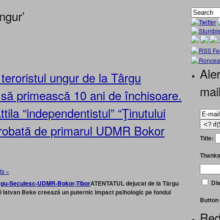
ngur’
Aler
 teroristul ungur de la Târgu
mai
 să primească 10 ani de închisoare.
ila “independentistul” “Ţinutului
probată de primarul UDMR Bokor
Title:
Thanks
s »
Dis
ATENTATUL dejucat de la Târgu
 Istvan Beke creează un puternic impact psihologic pe fondul
Button 
Red