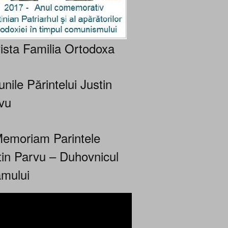
ista Familia Ortodoxa
nile Părintelui Justin
vu
Memoriam Parintele
tin Parvu – Duhovnicul
mului