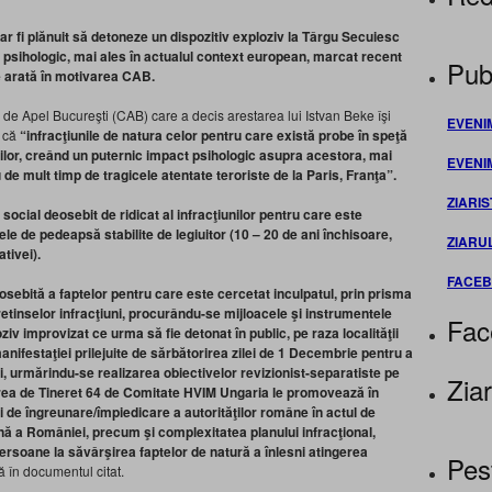
ar fi plănuit să detoneze un dispozitiv exploziv la Târgu Secuiesc
psihologic, mai ales în actualul context european, marcat recent
Publ
se arată în motivarea CAB.
ea de Apel Bucureşti (CAB) care a decis arestarea lui Istvan Beke îşi
EVENI
a că
“infracţiunile de natura celor pentru care există probe în speţă
ilor, creând un puternic impact psihologic asupra acestora, mai
EVENI
de mult timp de tragicele atentate teroriste de la Paris, Franţa”.
ZIARIS
social deosebit de ridicat al infracţiunilor pentru care este
ele de pedeapsă stabilite de legiuitor (10 – 20 de ani închisoare,
ZIARU
tivei).
FACE
ebită a faptelor pentru care este cercetat inculpatul, prin prisma
etinselor infracţiuni, procurându-se mijloacele şi instrumentele
Fac
iv improvizat ce urma să fie detonat în public, pe raza localităţii
nifestaţiei prilejuite de sărbătorirea zilei de 1 Decembrie pentru a
i, urmărindu-se realizarea obiectivelor revizionist-separatiste pe
Ziar
area de Tineret 64 de Comitate HVIM Ungaria le promovează în
ui de îngreunare/împiedicare a autorităţilor române în actul de
onă a României, precum şi complexitatea planului infracţional,
rsoane la săvârşirea faptelor de natură a înlesni atingerea
Pes
ă în documentul citat.