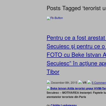
Posts Tagged ‘terorist u
Pentru ce a fost arestat
Secuiesc şi pentru ce o
FOTO cu Beke Istvan Att
Secuiesc” în acţiune a
Tibor
December 8th, 2015
VR
5 Comment
Secuiesc – MOTIVAREA Instanţei: Faptele lui
atentatelor teroriste din Paris
de
Cătălin Lupăşteanu