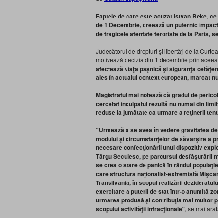
Faptele de care este acuzat Istvan Beke, ce 
de 1 Decembrie, creează un puternic impact 
de tragicele atentate teroriste de la Paris, 
Judecătorul de drepturi şi libertăţi de la Curt
motivează decizia din 1 decembrie prin acee
afectează viaţa paşnică şi siguranţa cetăţen
ales în actualul context european, marcat nu 
Magistratul mai notează că gradul de pericol 
cercetat inculpatul rezultă nu numai din limit
reduse la jumătate ca urmare a reţinerii tenta
“Urmează a se avea în vedere gravitatea deos
modului şi circumstanţelor de săvârşire a pr
necesare confecţionării unui dispozitiv exploz
Târgu Secuiesc, pe parcursul desfăşurării ma
se crea o stare de panică în rândul populaţie
care structura naţionalist-extremistă Mişc
Transilvania, în scopul realizării dezideratul
exercitare a puterii de stat într-o anumită z
urmarea produsă şi contribuţia mai multor pe
scopului activităţii infracţionale”
, se mai arat