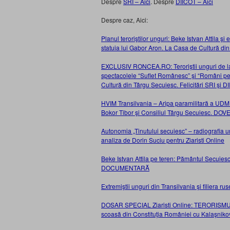
Despre
SRI – Aici
. Despre
DIICOT – Aici
Despre caz, Aici:
Planul teroriştilor unguri: Beke Istvan Attila 
statuia lui Gabor Aron. La Casa de Cultură d
EXCLUSIV RONCEA.RO: Teroriştii unguri de la 
spectacolele “Suflet Românesc” şi “Români pe
Cultură din Târgu Secuiesc. Felicitări SRI şi
HVIM Transilvania – Aripa paramilitară a UDMR
Bokor Tibor şi Consiliul Târgu Secuiesc. DOV
Autonomia „Tinutului secuiesc” – radiografia un
analiza de Dorin Suciu pentru Ziaristi Online
Beke Istvan Attila pe teren: Pământul Secuie
DOCUMENTARĂ
Extremiştii unguri din Transilvania şi filiera 
DOSAR SPECIAL Ziaristi Online: TERORISMUL 
scoasă din Constituţia României cu Kalaşniko