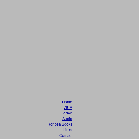
Home
ZIUA
Video
Audio
Roncea Books
Links
Contact