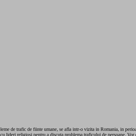
eme de trafic de fiinte umane, se afla intr-o vizita in Romania, in per
i cu lideri religiosi pentru a discuta problema traficului de persoane. V