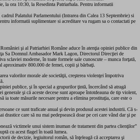
, la ora 10:30, la Resedinta Patriarhala. Pentru informatii
cadrul Palatului Parlamentului (Intrarea din Calea 13 Septembrie) si
Pentru informatii suplimentare si acreditare va rugam sa o contactati pe
 României şi al Patriarhiei Române aduce în atenţia opiniei publice din
xcelenţa Sa Domnul Ambasador Mark Lagon, Directorul Direcţiei de
va sclaviei moderne, în toate formele sale cunoscute – munca forţată,
al aproximativ 800.000 de femei, copii şi bărbaţi.
ea valorilor morale ale societăţii, creşterea violenţei împotriva
nă.
iniei publice, şi în special a grupurilor ţintă, încercând să atragă
iei generale şi că aceste decese sunt aproape întotdeauna de tip violent,
 să ia toate măsurile necesare pentru a elimina prostituţia, care este o
soane ce sunt traficate anual şi devin produsul acestei industrii. Că s-
mai drastice care să nu mai pedepsească doar pe cei care vând dar şi pe
donează victimele unui sistem inuman de tratament din partea clienţilor”
uptă cu acest flagel în toată lumea.
ctorii de decizie, legiuitorul român, să înţeleagă că acceptarea şi