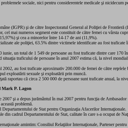
ru problemele sociale, nici pentru considerentele medicale şi nicidecum pe
omâne (IGPR) şi de către Inspectoratul General al Poliţiei de Frontieră
lor, cel mai numeros segment este constituit de către femei cu vârsta cup
(15,97%) şi cea a minorelor între 14-17 de ani (11,9%).
ecializate ale poliţiei, 63.5% dintre victimele identificate au fost trafica
unie, un total de 1 549 de persoane au fost traficate dintre care 170 în i
d situaţia traficului de persoane în anul 2007 estima că, la nivel mondia
l 2002, au fost traficate aproximativ 200.000 de femei de către reţelele
ul exploatării sexuale şi exploatării prin muncă.
ţată raportau că circa 2 500 000 de persoane sunt traficate anual, la niv
ul Mark P. Lagon
e 2007 şi a depus jurământul în mai 2007 pentru funcţia de Ambasador ş
e această problemă.
l Departamentului de Stat pentru Organizaţia Afacerilor Internaţionale.
e din cadrul Departamentului de Stat, calitate în care s-a ocupat de Naţi
internaţionale amintim: Consiliul Relaţiilor Internaţionale, Partener pent