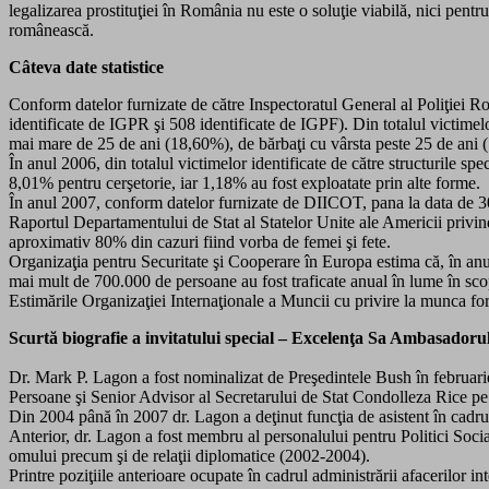
legalizarea prostituţiei în România nu este o soluţie viabilă, nici pent
românească.
Câteva date statistice
Conform datelor furnizate de către Inspectoratul General al Poliţiei R
identificate de IGPR şi 508 identificate de IGPF). Din totalul victime
mai mare de 25 de ani (18,60%), de bărbaţi cu vârsta peste 25 de ani 
În anul 2006, din totalul victimelor identificate de către structurile sp
8,01% pentru cerşetorie, iar 1,18% au fost exploatate prin alte forme.
În anul 2007, conform datelor furnizate de DIICOT, pana la data de 30 i
Raportul Departamentului de Stat al Statelor Unite ale Americii privin
aproximativ 80% din cazuri fiind vorba de femei şi fete.
Organizaţia pentru Securitate şi Cooperare în Europa estima că, în anu
mai mult de 700.000 de persoane au fost traficate anual în lume în scop
Estimările Organizaţiei Internaţionale a Muncii cu privire la munca for
Scurtă biografie a invitatului special – Excelenţa Sa Ambasador
Dr. Mark P. Lagon a fost nominalizat de Preşedintele Bush în februari
Persoane şi Senior Advisor al Secretarului de Stat Condolleza Rice p
Din 2004 până în 2007 dr. Lagon a deţinut funcţia de asistent în cadru
Anterior, dr. Lagon a fost membru al personalului pentru Politici Social
omului precum şi de relaţii diplomatice (2002-2004).
Printre poziţiile anterioare ocupate în cadrul administrării afacerilor 