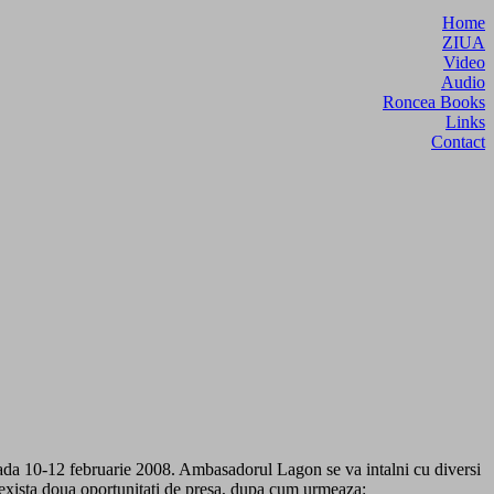
Home
ZIUA
Video
Audio
Roncea Books
Links
Contact
ioada 10-12 februarie 2008. Ambasadorul Lagon se va intalni cu diversi
or exista doua oportunitati de presa, dupa cum urmeaza: