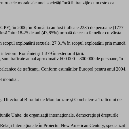
ntru cele morale ale unei societăţi încă în tranziţie cum este cea
 (IGPF), în 2006, în România au fost traficate 2285 de persoane (1777
rinsă între 18-25 de ani (43,85%) urmată de cea a femeilor cu vârsta
te în scopul exploatării sexuale, 27,31% în scopul exploatării prin muncă,
nteriorul României şi 1 379 în exteriorul ţării.
l, sunt traficate anual aproximativ 600 000 – 800 000 de persoane, în
 balcanice de traficanţi. Conform estimărilor Europol pentru anul 2004,
el mondial.
i Director al Biroului de Monitorizare şi Combatere a Traficului de
unile Unite, de organizaţii internaţionale, democraţie şi drepturile
ru Relaţii Internaţionale în Proiectul New American Century, specializat