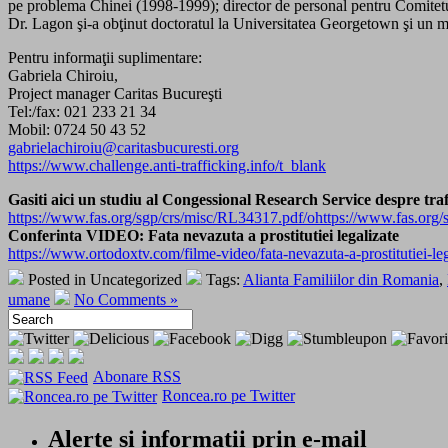
pe problema Chinei (1998-1999); director de personal pentru Comitetul
Dr. Lagon şi-a obţinut doctoratul la Universitatea Georgetown şi un 
Pentru informaţii suplimentare:
Gabriela Chiroiu,
Project manager Caritas Bucureşti
Tel:/fax: 021 233 21 34
Mobil: 0724 50 43 52
gabrielachiroiu@caritasbucuresti.org
https://www.challenge.anti-trafficking.info/t_blank
Gasiti aici un studiu al Congessional Research Service despre traf
https://www.fas.org/sgp/crs/misc/RL34317.pdf/ohttps://www.fas.org
Conferinta VIDEO: Fata nevazuta a prostitutiei legalizate
https://www.ortodoxtv.com/filme-video/fata-nevazuta-a-prostitutiei-le
Posted in Uncategorized
Tags:
Alianta Familiilor din Romania
,
umane
No Comments »
Abonare RSS
Roncea.ro pe Twitter
Alerte si informatii prin e-mail