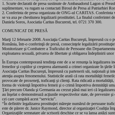
1. Scurte declaratii de presa sustinute de Ambasadorul Lagon si Preasfi
suplimentare, va rugam sa contactati Biroul de Presa al Patriarhiei 
2. Conferinta de presa organizata de ONG-ul CARITAS. Conferinta va av
se va axa pe chestiunea legalizarii prostitutiei. La finalul conferintei
Daniela Soros, Asociatia Caritas Bucuresti, tel. 0721 370 300.
COMUNICAT DE PRESĂ
Marţi 12 februarie 2008. Asociaţia Caritas Bucureşti, împreună cu o pu
România, într-o conferinţă de presă, consecinţele legalizării prostitu
Monitorizare şi Combatere a Traficului de Persoane din Departamentul 
exploatarea sexuală, privarea de libertate şi obligarea îndeplinirii uno
În Europa contemporană tendinţa este de a se renunţa la legalizarea ind
femeilor şi copiilor şi creşterea alarmantă a crimei organizate în ţările 
Asociaţia Caritas Bucureşti, împreună cu partenerii săi, naţionali şi int
atenţia asupra fenomenului. Statisticile arată că rata mortalităţii femei
provocate de proxeneţi, traficanţi şi clienţi. Rata ridicată a mortalităţi
forma de violenţă împotriva femeii şi o crimă împotriva demnităţii um
Ţări precum Olanda şi Germania au crezut până mai ieri că legalizarea p
au înşelat o demonstrează acţiunile respectivelor state, de prevenire ş
cei care cumpără acest “serviciu”.
“În definitiv legalizarea prostituţiei măreşte numărul de persoane trafi
este de părere dr. Janice Raymond, director al organizaţiei Coaliţia îm
Organizaţiile semnatare ale scrisorii deschise ce se va lansa astăzi sunt