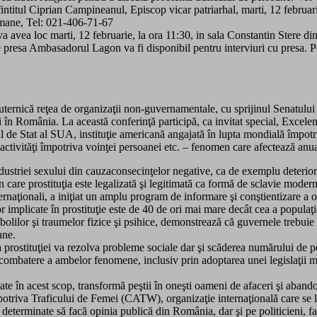
ntitul Ciprian Campineanul, Episcop vicar patriarhal, marti, 12 februarie
Romane, Tel: 021-406-71-67
ea loc marti, 12 februarie, la ora 11:30, in sala Constantin Stere din 
 de presa Ambasadorul Lagon va fi disponibil pentru interviuri cu presa. 
ternică reţea de organizaţii non-guvernamentale, cu sprijinul Senatului
ţiei în România. La această conferinţă participă, ca invitat special, E
de Stat al SUA, instituţie americană angajată în lupta mondială împotri
r activităţi împotriva voinţei persoanei etc. – fenomen care afectează anu
ustriei sexului din cauzaconsecinţelor negative, ca de exemplu deteriorar
în care prostituţia este legalizată şi legitimată ca formă de sclavie moder
ernaţionali, a iniţiat un amplu program de informare şi conştientizare a op
lor implicate în prostituţie este de 40 de ori mai mare decât cea a populaţ
i, bolilor şi traumelor fizice şi psihice, demonstrează că guvernele trebuie
ane.
rostituţiei va rezolva probleme sociale dar şi scăderea numărului de per
i combatere a ambelor fenomene, inclusiv prin adoptarea unei legislaţii 
cate în acest scop, transformă peştii în oneşti oameni de afaceri şi aban
potriva Traficului de Femei (CATW), organizaţie internaţională care se l
 determinate să facă opinia publică din România, dar şi pe politicieni, fa