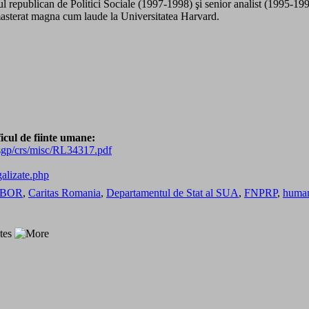
 republican de Politici Sociale (1997-1998) şi senior analist (1995-199
masterat magna cum laude la Universitatea Harvard.
icul de fiinte umane:
/sgp/crs/misc/RL34317.pdf
galizate.php
BOR
,
Caritas Romania
,
Departamentul de Stat al SUA
,
FNPRP
,
human