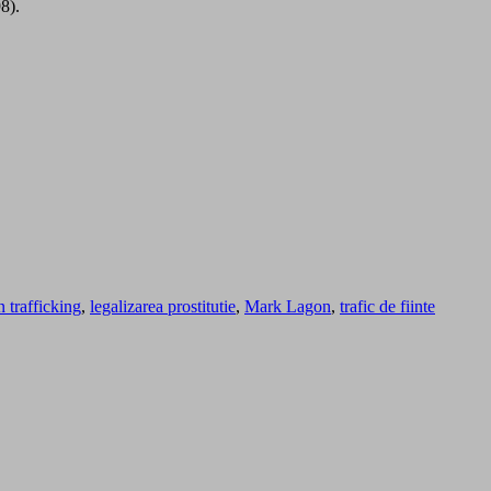
8).
 trafficking
,
legalizarea prostitutie
,
Mark Lagon
,
trafic de fiinte