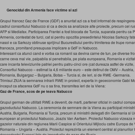
Genocidul din Armenia face victime si azi
Grupul francez Gaz de France (GDF) a anuntat azi ca a fost informat de respingerea
cadrul consortiului Nabucco si ca a decis sa analizeze alte proiecte, precum cel rus
AFP si Mediafax. Participarea Frantei a fost blocata de Turcia, suparata pentru ca
Armenia, contestat de turci, cat si pentru opozitia presedintelui Nicolas Sarkozy fat
nasol e ca Sarkozy obtinuse sprijinul Bucurestiului pentru trimiterea de trupe roman
franceza, promitand presupusa implicare a GdF in Nabucco.
Interesant ca atunci cand e vorba ca romanii sa devina carne de tun, pe diverse fro
carne ceva mai vie, palpabila si penetrabila, pe piata europeana, Romania e vizitat
care incanta televiziunile patriei pentru patru-cinci ore (cat dureaza astfel de vizite
Consortiul Nabucco – estimat la 4,6 miliarde euro – este detinut de OMV – Austria
Romania, Bulgargaz – Bulgaria, Botas – Turcia si, de ieri, si de RWE -Germania.
Trimisul ZIUA la semnarea intrarii RWE in proiect, experta in geoeconomie Gabi M
inceput ca afacerea GdF nu o sa tina, transmitea ieri de la Viena:
Gaz de France, scos de pe teava Nabucco
Grupul german de utilitati RWE a devenit, de marti, partener oficial in cadrul compa
gazoductului Nabucco. La ceremonia de semnare de la Viena au participat ministrii
Austria, Bulgaria, Romania si Turcia, precum si ministrii delegati din Germania si U
european al proiectului Nabucco, Joazis Van Aartsen. Proiectul Nabucco vizeaza rea
gazelor naturale din regiunea Marii Caspice si Orientului Mijlociu catre Europa de 
Romania – Ungaria – Austria. Proiectul reprezinta un element central al planurilo
dependentei Europei fata de importurile de gaze din Rusia.