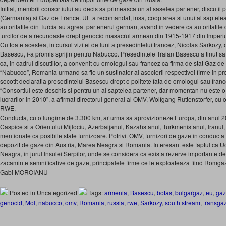
Initial, membrii consortiului au decis sa primeasca un al saselea partener, discuti
(Germania) si Gaz de France. UE a recomandat, insa, cooptarea si unui al saptelea
autoritatile din Turcia au agreat partenerul german, avand in vedere ca autoritatile
turcilor de a recunoaste drept genocid masacrul armean din 1915-1917 din Imperi
Cu toate acestea, in cursul vizitei de luni a presedintelui francez, Nicolas Sarkozy
Basescu, i-a promis sprijin pentru Nabucco. Presedintele Traian Basescu a tinut sa me
ca, in cadrul discutiilor, a convenit cu omologul sau francez ca firma de stat Gaz de
“Nabucco”, Romania urmand sa fie un sustinator al asocierii respectivei firme in pr
socotit declaratia presedintelui Basescu drept o politete fata de omologul sau franc
“Consortiul este deschis si pentru un al saptelea partener, dar momentan nu este o
lucrarilor in 2010”, a afirmat directorul general al OMV, Wolfgang Ruttenstorfer, cu 
RWE.
Conducta, cu o lungime de 3.300 km, ar urma sa aprovizioneze Europa, din anul 2
Caspice si a Orientului Mijlociu, Azerbaijanul, Kazahstanul, Turkmenistanul, Iranul, E
mentionate ca posibile state furnizoare. Potrivit OMV, furnizori de gaze in conducta
depozit de gaze din Austria, Marea Neagra si Romania. Interesant este faptul ca U
Neagra, in jurul Insulei Serpilor, unde se considera ca exista rezerve importante d
zacaminte semnificative de gaze, principalele firme ce le exploateaza fiind Romga
Gabi MOROIANU
Posted in Uncategorized
Tags:
armenia
,
Basescu
,
botas
,
bulgargaz
,
eu
,
gaz
genocid
,
Mol
,
nabucco
,
omv
,
Romania
,
russia
,
rwe
,
Sarkozy
,
south stream
,
transga