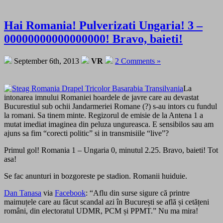
Hai Romania! Pulverizati Ungaria! 3 –
00000000000000000! Bravo, baieti!
September 6th, 2013
VR
2 Comments »
La
intonarea imnului Romaniei hoardele de javre care au devastat
Bucurestiul sub ochii Jandarmeriei Romane (?) s-au intors cu fundul
la romani. Sa tinem minte. Regizorul de emisie de la Antena 1 a
mutat imediat imaginea din peluza ungureasca. E sensibilos sau am
ajuns sa fim “corecti politic” si in transmisiile “live”?
Primul gol! Romania 1 – Ungaria 0, minutul 2.25. Bravo, baieti! Tot
asa!
Se fac anunturi in bozgoreste pe stadion. Romanii huiduie.
Dan Tanasa
via
Facebook
: “Aflu din surse sigure că printre
maimuțele care au făcut scandal azi în București se află și cetățeni
români, din electoratul UDMR, PCM și PPMT.” Nu ma mira!