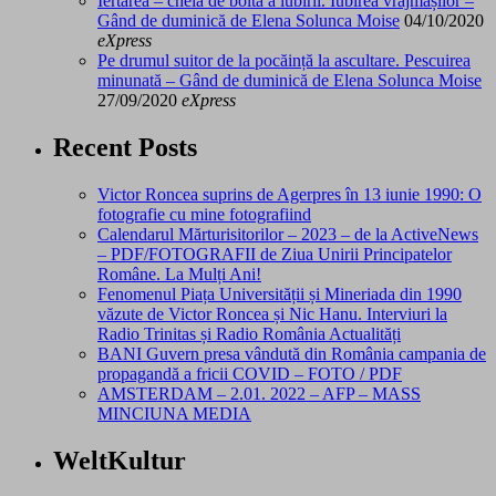
Iertarea – cheia de boltă a iubirii. Iubirea vrăjmașilor –
Gând de duminică de Elena Solunca Moise
04/10/2020
eXpress
Pe drumul suitor de la pocăință la ascultare. Pescuirea
minunată – Gând de duminică de Elena Solunca Moise
27/09/2020
eXpress
Recent Posts
Victor Roncea suprins de Agerpres în 13 iunie 1990: O
fotografie cu mine fotografiind
Calendarul Mărturisitorilor – 2023 – de la ActiveNews
– PDF/FOTOGRAFII de Ziua Unirii Principatelor
Române. La Mulți Ani!
Fenomenul Piața Universității și Mineriada din 1990
văzute de Victor Roncea și Nic Hanu. Interviuri la
Radio Trinitas și Radio România Actualități
BANI Guvern presa vândută din România campania de
propagandă a fricii COVID – FOTO / PDF
AMSTERDAM – 2.01. 2022 – AFP – MASS
MINCIUNA MEDIA
WeltKultur