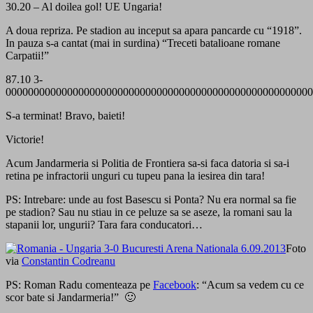
30.20 – Al doilea gol! UE Ungaria!
A doua repriza. Pe stadion au inceput sa apara pancarde cu “1918”.
In pauza s-a cantat (mai in surdina) “Treceti batalioane romane
Carpatii!”
87.10 3-
0000000000000000000000000000000000000000000000000000000
S-a terminat! Bravo, baieti!
Victorie!
Acum Jandarmeria si Politia de Frontiera sa-si faca datoria si sa-i
retina pe infractorii unguri cu tupeu pana la iesirea din tara!
PS: Intrebare: unde au fost Basescu si Ponta? Nu era normal sa fie
pe stadion? Sau nu stiau in ce peluze sa se aseze, la romani sau la
stapanii lor, ungurii? Tara fara conducatori…
Foto
via
Constantin Codreanu
PS: Roman Radu comenteaza pe
Facebook
: “Acum sa vedem cu ce
scor bate si Jandarmeria!” 🙂