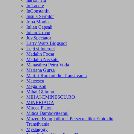
Ilarion Tiu
In Tacere
InConstanIn
Insula Serpilor
Irina Monica
Iulian Capsali
Iulian Urban
JustSpectator
Larry Watts Blogspot
Legi si Internet
Madalin Focsa
Madalin Necsutu
Manastirea Petru Voda
Mariana Gurza
Martiri Romani din Transilvania
Mateescu
Mega Ison
Mihai Ghimpu
MIHAI-EMINESCU.RO
MINERIADA
Mircea Platon
Mitica Damboviteanul
Muzeul Refugiatilor si Persecutatilor Etnic din
Transilvania
Mystagogy