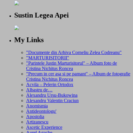
Sustin Legea Apei
My Links
"Documente din Arhiva Corneliu Zelea Codreanu"
"MARTURISITORII"
"Parintele Justin Marturisitorul" – Album foto de
Cristina Nichitus Roncea
"Precum in cer asa si pe pamant" – Album de fotografie
Cristina Nichitus Roncea
Acvila – Pelerin Ortodox
Albastru de…
Alexandru Ursu-Bukowina
Alexandru Valentin Craciun
Anomismia
Antideontologu'
Apostolia
Artizanescu
Ascetic Experience
Aurel Agache