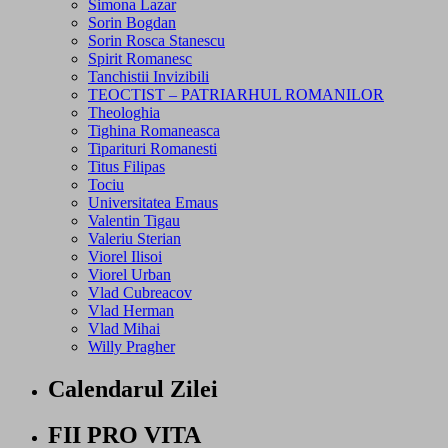
Simona Lazar
Sorin Bogdan
Sorin Rosca Stanescu
Spirit Romanesc
Tanchistii Invizibili
TEOCTIST – PATRIARHUL ROMANILOR
Theologhia
Tighina Romaneasca
Tiparituri Romanesti
Titus Filipas
Tociu
Universitatea Emaus
Valentin Tigau
Valeriu Sterian
Viorel Ilisoi
Viorel Urban
Vlad Cubreacov
Vlad Herman
Vlad Mihai
Willy Pragher
Calendarul Zilei
FII PRO VITA