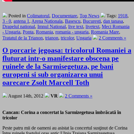
Posted in
Colimatorul
,
Documentare
,
Top News
Tags:
1918
,
3 - 0
,
antena 1
,
Arena Nationala
,
Basescu
,
Bucuresti
,
dan tanasa
,
Drapelul national
,
Imnul National
,
live text
,
livetext
,
Meci Romania
- Ungaria
,
Ponta
,
Romania
,
romania - ungaria
,
Romania Mare
,
Tratatul de la Trianon
,
trianon
,
tricolor
,
Ungaria
2 Comments »
O porcarie jegoasa: tricolorul Romaniei a
fluturat intr-o manifestare obscena pe
ruinele de la Sarmisegetuza, pe bani
europeni si sub organizarea unui
oarecare Zsolt Marcell Toth
August 14th, 2012
VR
2 Comments »
Cancan: Corina a concertat la Sarmizegetusa îmbrăcată în
tricolor
Peste patru mii de oameni au asistat la concertul susţinut de Corina
între ruinele fostului oraş antic Ulpia Traiana Sarmizegetusa.