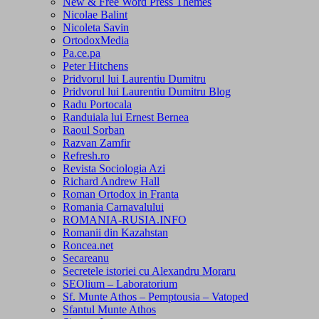
New & Free Word Press Themes
Nicolae Balint
Nicoleta Savin
OrtodoxMedia
Pa.ce.pa
Peter Hitchens
Pridvorul lui Laurentiu Dumitru
Pridvorul lui Laurentiu Dumitru Blog
Radu Portocala
Randuiala lui Ernest Bernea
Raoul Sorban
Razvan Zamfir
Refresh.ro
Revista Sociologia Azi
Richard Andrew Hall
Roman Ortodox in Franta
Romania Carnavalului
ROMANIA-RUSIA.INFO
Romanii din Kazahstan
Roncea.net
Secareanu
Secretele istoriei cu Alexandru Moraru
SEOlium – Laboratorium
Sf. Munte Athos – Pemptousia – Vatoped
Sfantul Munte Athos