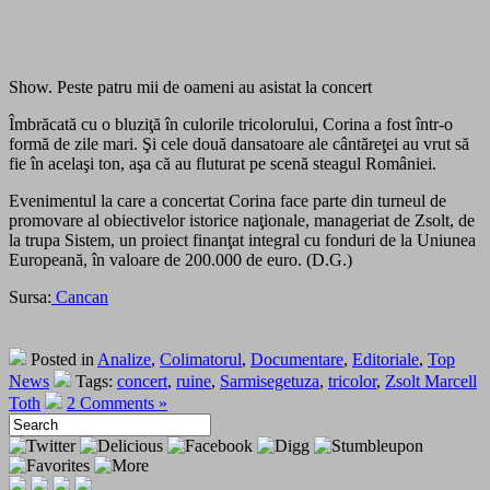
Show. Peste patru mii de oameni au asistat la concert
Îmbrăcată cu o bluziţă în culorile tricolorului, Corina a fost într-o
formă de zile mari. Şi cele două dansatoare ale cântăreţei au vrut să
fie în acelaşi ton, aşa că au fluturat pe scenă steagul României.
Evenimentul la care a concertat Corina face parte din turneul de
promovare al obiectivelor istorice naţionale, manageriat de Zsolt, de
la trupa Sistem, un proiect finanţat integral cu fonduri de la Uniunea
Europeană, în valoare de 200.000 de euro. (D.G.)
Sursa:
Cancan
Posted in
Analize
,
Colimatorul
,
Documentare
,
Editoriale
,
Top
News
Tags:
concert
,
ruine
,
Sarmisegetuza
,
tricolor
,
Zsolt Marcell
Toth
2 Comments »