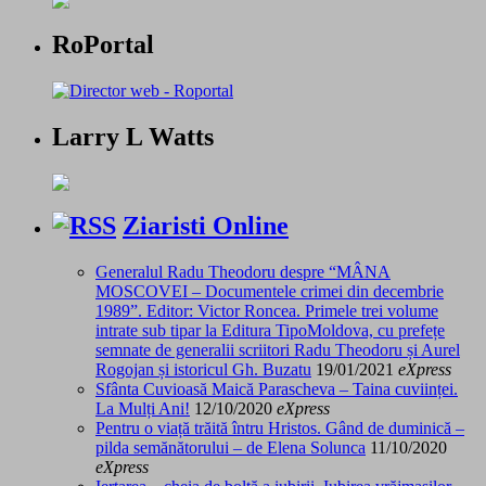
RoPortal
Larry L Watts
Ziaristi Online
Generalul Radu Theodoru despre “MÂNA
MOSCOVEI – Documentele crimei din decembrie
1989”. Editor: Victor Roncea. Primele trei volume
intrate sub tipar la Editura TipoMoldova, cu prefețe
semnate de generalii scriitori Radu Theodoru și Aurel
Rogojan și istoricul Gh. Buzatu
19/01/2021
eXpress
Sfânta Cuvioasă Maică Parascheva – Taina cuviinței.
La Mulți Ani!
12/10/2020
eXpress
Pentru o viață trăită întru Hristos. Gând de duminică –
pilda semănătorului – de Elena Solunca
11/10/2020
eXpress