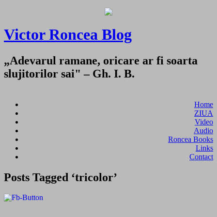
Victor Roncea Blog
„Adevarul ramane, oricare ar fi soarta
slujitorilor sai" – Gh. I. B.
Home
ZIUA
Video
Audio
Roncea Books
Links
Contact
Posts Tagged ‘tricolor’