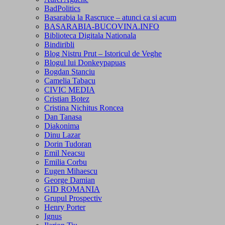
BadPolitics
Basarabia la Rascruce – atunci ca si acum
BASARABIA-BUCOVINA.INFO
Biblioteca Digitala Nationala
Bindiribli
Blog Nistru Prut – Istoricul de Veghe
Blogul lui Donkeypapuas
Bogdan Stanciu
Camelia Tabacu
CIVIC MEDIA
Cristian Botez
Cristina Nichitus Roncea
Dan Tanasa
Diakonima
Dinu Lazar
Dorin Tudoran
Emil Neacsu
Emilia Corbu
Eugen Mihaescu
George Damian
GID ROMANIA
Grupul Prospectiv
Henry Porter
Ignus