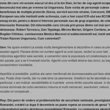
zona din care vin aceste atacuri al dvs si la Ion Stan, isi fac de cap agenti acoperi
bocancului mai ales pe vremea lui Ungureanu. Este vorba de personaje culese 
beneficiaza de multipla protectie (Soros, servicii secrete straine, Cotroceni, S
European sau alte institutii unde activeaza, cum a fost cazul ICR-ului sau IICCM
steag strain, pentru a deservi interese personale sau de grup organizat, de cel
intereselor Romaniei. Din informatiile care circula prin presa dintre cei mai ser
detaseaza: Robert Turcescu, Dan Tapalaga, Mircea Marian, Grigore Cartianu, ac
Bogdan Chirieac, comisareasa Monica Macovei si sublocotenentii sai, fostii utec
Traian Razvan Ungureanu. Cum comentati?
Gen:
Ne apare evident ca exista multa dereglementare si dezordine in ceea ce pr
acestor agenti. Fiecare dintre noi suntem agenti ai unei cauze, vectori ai unor idei
mijlocirea agentiilor sale secrete, a oamenilor care le populeaza ori colaboreaza cu 
din pacate, par a se fi inversat rolurile. Agentii unor entitati straine dau tonul, au ba
consecintelor inevitabile.
Aparitiile si prestatiile publice ale celor mentionati de dumneavoastra pot face obie
caz. Poate chiar merita, dar nu este bine ca asemenea chestiuni sa fie abordate s
particular, v-am indicat sensibilitatile si nuantele unora dintre cazurile aduse in di
lumea dominata de cultul secretului misuna si multi mercenari, aventurieri, nebuni,
vocatie ori complexati…
Rep: Din punct de vedere al problematicilor de securitate nationala, prestigiului i
Romaniei, credeti ca dupa 9 decembrie se poate repeta un scenariu de genul “lov
referendumul pentru demiterea presedintelui Romaniei, cu contestarea alegeri