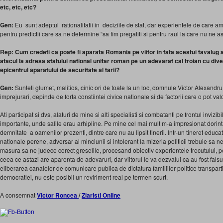
etc, etc, etc?
Gen:
Eu sunt adeptul rationalitatii in deciziile de stat, dar experientele de care am
pentru predictii care sa ne determine “sa fim pregatiti si pentru raul la care nu ne a
Rep: Cum credeti ca poate fi aparata Romania pe viitor in fata acestui tavalug
atacul la adresa statului national unitar roman pe un adevarat cal troian cu divers
epicentrul aparatului de securitate al tarii?
Gen:
Sunteti glumet, malitios, cinic ori de toate la un loc, domnule Victor Alexand
imprejurari, depinde de forta constiintei civice nationale si de factorii care o pot va
Ati participat si dvs, alaturi de mine si alti specialisti si combatanti pe frontul inviz
importante, unde salile erau arhipline. Pe mine cel mai mult m-a impresionat dorinta 
demnitate a oamenilor prezenti, dintre care nu au lipsit tinerii. Intr-un tineret educat 
nationale perene, adversar al minciunii si intolerant la mizeria politicii trebuie sa 
masura sa ne judece corect greselile, procesand obiectiv experientele trecutului, pent
ceea ce astazi are aparenta de adevaruri, dar viitorul le va dezvalui ca au fost fals
eliberarea canalelor de comunicare publica de dictatura familiilor politice transpar
democratiei, nu este posibil un reviriment real pe termen scurt.
A consemnat
Victor Roncea
/
Ziaristi Online