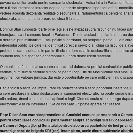
povara datoriilor facute pentru campania electorala. Adica intra in Parlament “dat
de a fi documentat ca infractor depinde doar de alegerea “sponsorilor” si modalita
vedere aceasta dezolanta realitate o securizare a Parlamentului ca penitenciar ar 
electorala, cu o marja de eroare de circa 5 la suta.
Domnul Stan cunoaste foarte bine legile, este avizat asupra riscurilor, nu facea part
imprejurari sa-si cumpere locul in Parlament. Dar, in acelasi timp, iar intrebarea 
a deranjat prin militantismul sau politic subordonat, nu neaparat partidului din car
interesului public, pe care l-a identificat corect si servit loial, chiar cu riscul de a a
probleme foarte serioase in partid, fiindca a demascat in declaratiile sale politice 
spunem asa, ale sponsorilor personali ai unora dintre liderii marcanti.
Oamenii de afaceri, mai cu seama cei care isi datoreaza profitul contractelor public
caritate, cum sunt si darurile simbolice pentru copii, fie de Mos Niculae sau Mos C
argument cu valoare juridica, dar este o oportunitate pe care politicienii nu o scapa
Dar, a folosi o astfel de imprejurare ca pretext pentru a servi poporului insetat de ju
a cere arestarea in plina desfasurare a campaniei electorale, nu poate ramane in a
alta natura, decat cea a corectei aplicari a legii. Cine nu cauta si nu alearga dupa
electorala? Asa ca intrebarea:
”De ce Ion Stan?! “
poate aparea ca fireasca.
Rep: Dl Ion Stan este vicepresedinte al Comisiei comune permanentă a Camerei
pentru exercitarea controlului parlamentar asupra activităţii SRI si viceprese
a Camerei Deputaţilor şi Senatului pentru elaborarea pachetului de legi privind
sunteti general de brigada SRI (rez). Intamplator, unele dintre subiectele abor