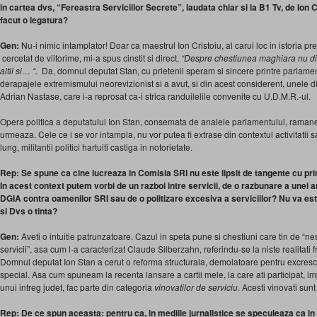
in cartea dvs, “Fereastra Serviciilor Secrete”, laudata chiar si la B1 Tv, de Ion C
facut o legatura?
Gen:
Nu-i nimic intamplator! Doar ca maestrul Ion Cristoiu, al carui loc in istoria pr
cercetat de viitorime, mi-a spus cinstit si direct,
“Despre chestiunea maghiara nu di
altii si… “.
Da, domnul deputat Stan, cu prietenii speram si sincere printre parlamen
derapajele extremismului neorevizionist si a avut, si din acest considerent, unele d
Adrian Nastase, care i-a reprosat ca-i strica randuilelile convenite cu U.D.M.R.-ul.
Opera politica a deputatului Ion Stan, consemata de analele parlamentului, ramane
urmeaza. Cele ce i se vor intampla, nu vor putea fi extrase din contextul activitatii 
lung, militantii politici hartuiti castiga in notorietate.
Rep: Se spune ca cine lucreaza in Comisia SRI nu este lipsit de tangente cu pri
In acest context putem vorbi de un razboi intre servicii, de o razbunare a unei ar
DGIA contra oamenilor SRI sau de o politizare excesiva a serviciilor? Nu va es
si Dvs o tinta?
Gen:
Aveti o intuitie patrunzatoare. Cazul in speta pune si chestiuni care tin de “nesf
servicii”, asa cum l-a caracterizat Claude Silberzahn, referindu-se la niste realitati 
Domnul deputat Ion Stan a cerut o reforma structurala, demolatoare pentru excrescen
special. Asa cum spuneam la recenta lansare a cartii mele, la care ati participat, im
unui intreg judet, fac parte din categoria
vinovatilor de serviciu
. Acesti vinovati sun
Rep: De ce spun aceasta: pentru ca, in mediile jurnalistice se speculeaza ca in p