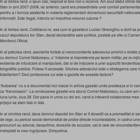
In al doilea rand, o spun clar, raspicat si fara nici-o rezerva. Am avut statut oficial 
Stan in anii 2007-2008, iar anterior, cand era presedintele unei comisii parlamentare,
pentru a-i furniza asistenta in materia reglementarii domeniului securitatii nationale si
informatii. Este ilegal, interzis ori impotriva vreunei cutume ?
In al treilea rand,
Cotidianul.ro,
asa cum si gazetarul Lucian Gheorghiu a dorit sa prec
cazul deputatului Ion Stan, decat declaratiile sale politice, postate pe site-ul Camer
Monitorul Oficial.
In al patrulea rand, asocierile fortate si neconcordante adevarului privind o relatie
cu domnul Cornel Nistorescu,
o “intalnire si imprietenire pe taram militar, pe la mijl
evidenta de intoxicare si manipulare, dar si de inducere a unei supozitii tendentioa
biografiile publice. Puteau fi accesate. Siluirea adevarului este o stratagema care
totalitarism? Deci portavocea cui este o gazeta de aceasta factura?
“Autoarea” nu s-a documentat nici macar in arhiva gazetei unde presteaza si in care
ca “francmason”. La conducerea gazetei era atunci Cornel Nistorescu, cu care am 
luna iunie, ziua 28. Dar pana in urma cu doi ani, cand a intevenit colaborarea mea
prijejul sa stam fata in fata .
In al cincilea rand, daca domnul deputat Ion Stan ar fi dovedit ca a premeditat si sav
de lege, cu pericol social demonstrat de probe directe incontestabile, in cadrul unei 
procurorii au adunat, deopotriva, dovezile de acuzare, cat si cele de circumstantier
indreptati la vreo ingrijorare. Dimpotriva.