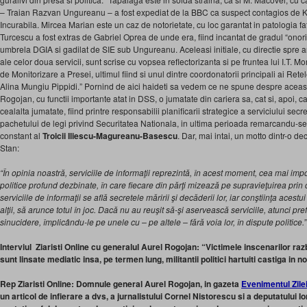
– Traian Razvan Ungureanu – a fost expediat de la BBC ca suspect contagios de 
Incurabila. Mircea Marian este un caz de notorietate, cu loc garantat in patologia fat
Turcescu a fost extras de Gabriel Oprea de unde era, fiind incantat de gradul “onori
umbrela DGIA si gadilat de SIE sub Ungureanu. Aceleasi initiale, cu directie spre ar
ale celor doua servicii, sunt scrise cu vopsea reflectorizanta si pe fruntea lui I.T. 
de Monitorizare a Presei, ultimul fiind si unul dintre coordonatorii principali ai Ret
Alina Mungiu Pippidi.” Pornind de aici haideti sa vedem ce ne spune despre aceast
Rogojan, cu functii importante atat in DSS, o jumatate din cariera sa, cat si, apoi, ca 
cealalta jumatate, fiind printre responsabilii planificarii strategice a serviciului secr
pachetului de legi privind Securitatea Nationala, in ultima perioada remarcandu-se p
constant al
Troicii Iliescu-Magureanu-Basescu
. Dar, mai intai, un motto dintr-o de
Stan:
“În opinia noastră, serviciile de informaţii reprezintă, în acest moment, cea mai impo
politice profund dezbinate, în care fiecare din părţi mizează pe supravieţuirea prin c
serviciile de informaţii se află secretele măririi şi decăderii lor, iar conştiinţa acestui
alţii, să arunce totul în joc. Dacă nu au reuşit să-şi aservească serviciile, atunci pr
sinucidere, împlicându-le pe unele cu – pe altele – fără voia lor, în dispute politice.”
Interviul Ziaristi Online cu generalul Aurel Rogojan: “Victimele inscenarilor raz
sunt linsate mediatic insa, pe termen lung, militantii politici hartuiti castiga in n
Rep Ziaristi Online: Domnule general Aurel Rogojan, in gazeta
Evenimentul Zile
un articol de infierare a dvs, a jurnalistului Cornel Nistorescu si a deputatului 