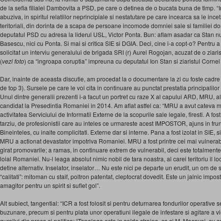
de la sefia filialei Dambovita a PSD, pe care o detinea de o bucata buna de timp. “
abuziva, in spiritul relatiilor neprincipiale si nestatutare pe care incearca sa le inc
teritoriali, din dorinta de a scapa de persoane incomode domniei sale si familiei do
deputatul PSD cu adresa la liderul USL, Victor Ponta. Bun: aflam asadar ca Stan n
Basescu, nici cu Ponta. Si mai si critica SIE si DGIA. Deci, cine i-a copt-o? Pentru a
solicitat un interviu generalului de brigada SRI (r) Aurel Rogojan, acuzat de o ziar
(
vezi foto
) ca “ingroapa coruptia” impreuna cu deputatul Ion Stan si ziaristul Cornel
Dar, inainte de aceasta discutie, am procedat la o documentare la zi cu foste cadre 
de top 3). Sursele pe care le voi cita in continuare au punctat prestatia principalilor
Unul dintre generalii prezenti i-a facut un portret cu raze X al capului ARD, MRU, a
candidat la Presedintia Romaniei in 2014. Am aflat astfel ca: “MRU a avut cateva m
activitatea Serviciului de Informatii Externe de la scopurile sale legale, firesti. A fos
tarziu, de profesionistii care au inteles ce urmareste acest IMPOSTOR, ajuns in fr
Bineinteles, cu inalte complicitati. Externe dar si interne. Pana a fost izolat in SIE, s
MRU a actionat devastator impotriva Romaniei. MRU a fost printre cei mai vulnerabi
girat promovarile; a ramas, in continuare extrem de vulnerabil, deci este totalmente 
loial Romaniei. Nu-l leaga absolut nimic nobil de tara noastra, al carei teritoriu il lo
detine alternativ. Inselator, inselator… Nu este nici pe departe un erudit, un om de st
“calitati”: mitoman cu staif, poltron patentat, cleptocrat dovedit. Este un jalnic impo
amagitor pentru un spirit si suflet gol”.
Alt subiect, tangential: “ICR a fost folosit si pentru deturnarea fondurilor operative 
buzunare, precum si pentru plata unor operatiuni ilegale de infestare si agitare a viet
guralivi din presa si politica: “Tapalaga este in solda straina, ca si M. Macovei, cu