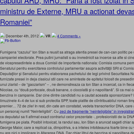
capului ARD, MRU: “Pana a fost izolat in SI
ministru de Externe, MRU a actionat devas
Romaniei”
December 4th, 2012
VR
4 Comments »
Fumigena “cazului” Ion Stan a reusit sa atraga atentia presei de can-can politic pe 
campaniei electorale. Prea putini jurnalisti s-au invrednicit sa incerce sa afle si ci
de vicepresedintele a doua Comisii de importanta nationala: Comisia comuna per
Senatului pentru exercitarea controlului parlamentar asupra activităţii SRI si Co
Deputaţilor şi Senatului pentru elaborarea pachetului de legi privind Securitatea
furnizate presei in deja clasicul stil care ne aminteste de epitetul folosit de prese
unui ziarist – de “gaozarism” – , ne demonstreaza ca Ion Stan a incercat, ca in fiec
Nicolae, cu “două portocale, două banane, o ciocolată şi o napolitană”. Si ca mai 
benzina in campanie. Dar cine dintre candidati nu a cautat aceasta sponsorizare?
limuzinele 4×4 de lux si sub protectia SPP, toate platite de c0ntribuabilul roman tim
premier… 72 de zile! In rest, din cate am constatat, vedeta transcrierilor DNA, care
un personaj numit “Neinteligibil”. Cu
zeci de fragmente “neinteligibile” in inregistrar
ca deputatul sa fi afirmat exact contrariul celor prezentate -, profesionistii de la DN
fumigena pe piata. Posibil intoxicat, la randul sau, Ion Stan a aruncat sageti chiar
George Maior, care a replicat ca, dimpotriva, s-a inteles intotdeauna foarte bine cu
nu are nici o implicare in Afacerea DNA. Dar chiar litrul de benzina si napolitana 