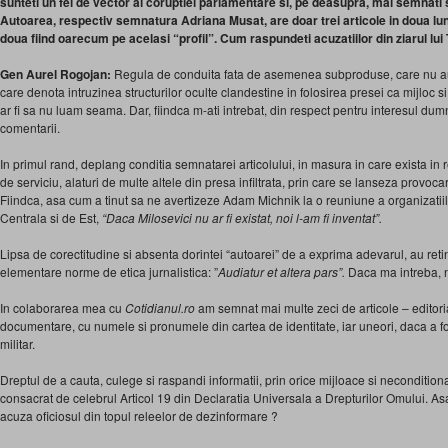
sunteti un fel de vector al coruptiei parlamentare si, pe deasupra, mai semnati 
Autoarea, respectiv semnatura Adriana Musat, are doar trei articole in doua lun
doua fiind oarecum pe acelasi “profil”. Cum raspundeti acuzatiilor din ziarul lui
Gen Aurel Rogojan:
Regula de conduita fata de asemenea subproduse, care nu au 
care denota intruzinea structurilor oculte clandestine in folosirea presei ca mijloc 
ar fi sa nu luam seama. Dar, fiindca m-ati intrebat, din respect pentru interesul d
comentarii.
In primul rand, deplang conditia semnatarei articolului, in masura in care exista in 
de serviciu, alaturi de multe altele din presa infiltrata, prin care se lanseza provocar
Fiindca, asa cum a tinut sa ne avertizeze Adam Michnik la o reuniune a organizatiilo
Centrala si de Est,
“Daca Milosevici nu ar fi existat, noi l-am fi inventat”.
Lipsa de corectitudine si absenta dorintei “autoarei” de a exprima adevarul, au reti
elementare norme de etica jurnalistica: ”
Audiatur et altera pars”.
Daca ma intreba, n
In colaborarea mea cu
Cotidianul.ro
am semnat mai multe zeci de articole – editorial
documentare, cu numele si pronumele din cartea de identitate, iar uneori, daca a fost
militar.
Dreptul de a cauta, culege si raspandi informatii, prin orice mijloace si neconditiona
consacrat de celebrul Articol 19 din Declaratia Universala a Drepturilor Omului. 
acuza oficiosul din topul releelor de dezinformare ?