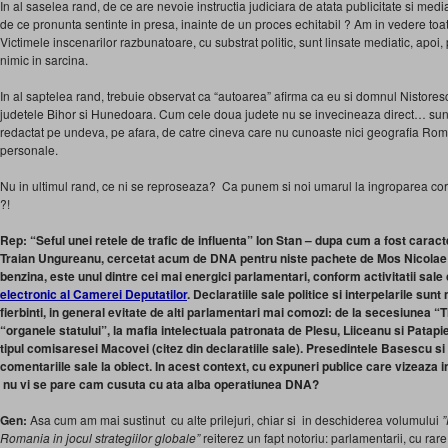
In al saselea rand, de ce are nevoie instructia judiciara de atata publicitate si mediat
de ce pronunta sentinte in presa, inainte de un proces echitabil ? Am in vedere toa
Victimele inscenarilor razbunatoare, cu substrat politic, sunt linsate mediatic, apoi, 
nimic in sarcina.
In al saptelea rand, trebuie observat ca “autoarea” afirma ca eu si domnul Nistores
judetele Bihor si Hunedoara. Cum cele doua judete nu se invecineaza direct… sunt t
redactat pe undeva, pe afara, de catre cineva care nu cunoaste nici geografia Roma
personale.
Nu in ultimul rand, ce ni se reproseaza? Ca punem si noi umarul la ingroparea cor
?!
Rep: “Seful unei retele de trafic de influenta” Ion Stan – dupa cum a fost carac
Traian Ungureanu, cercetat acum de DNA pentru niste pachete de Mos Nicolae 
benzina, este unul dintre cei mai energici parlamentari, conform activitatii sa
electronic al Camerei Deputatilor
. Declaratiile sale politice si interpelarile sun
fierbinti, in general evitate de alti parlamentari mai comozi: de la secesiunea “
“organele statului”, la mafia intelectuala patronata de Plesu, Liiceanu si Patapiev
tipul comisaresei Macovei (citez din declaratiile sale). Presedintele Basescu s
comentariile sale la obiect. In acest context, cu expuneri publice care vizeaza i
nu vi se pare cam cusuta cu ata alba operatiunea DNA?
Gen:
Asa cum am mai sustinut cu alte prilejuri, chiar si in deschiderea volumului
”
Romania in jocul strategiilor globale”
reiterez un fapt notoriu: parlamentarii, cu rar