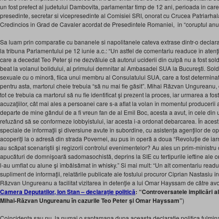
un fost prefect al judetului Dambovita, parlamentar timp de 12 ani, perioada in car
presedinte, secretar si vicepresedinte al Comisiei SRI, onorat cu Crucea Patriarhala
Credincios in Grad de Cavaler acordat de Presedintele Romaniei, in “coruptul anu
Sa luam prin comparatie cu bananele si napolitanele cateva extrase dintr-o declarat
la tribuna Parlamentului pe 12 iunie a.c.: “Un astfel de comentariu readuce în atenţ
care a decedat Teo Peter şi ne dezvăluie că autorul uciderii din culpă nu a fost solda
beat la volanul bolidului, al primului demnitar al Ambasadei SUA la Bucureşti. Soldat
sexuale cu o minoră, fiica unui membru al Consulatului SUA, care a fost determinat
pentru asta, martorul cheie trebuia “să nu mai fie găsit”. Mihai Răzvan Ungureanu, 
tot ce trebuia ca martorul să nu fie identificat şi prezent la proces, iar urmarea a fo
acuzaţiilor, cât mai ales a persoanei care s-a aflat la volan în momentul producerii a
departe de mine gândul de a fi vreun fan de al Emil Boc, acesta a avut, în cele din u
refuzând să se conformeze lobbyistului, iar acesta i-a ordonat debarcarea. În acest 
speciale de informaţii şi diversiune avute în subordine, cu asistenţa agenţilor de o
acoperiţi la o adresă din strada Povernei, au pus în operă a doua “Revoluţie de iar
au scăpat scenariştii şi regizorii controlul evenimentelor? Au ales un prim-ministr
apucături de domnişoară sadomasochistă, deprins la SIE cu tertipurile ieftine ale cel
l-au umflat cu alune şi îmbălsămat în whisky.” Si mai mult: “Un alt comentariu readuc
supliment de informaţii, relatările publicate ale fostului procuror Ciprian Nastasiu î
Răzvan Ungureanu a facilitat vizitarea în detenţie a lui Omar Hayssam de către avo
Camera Deputatilor, Ion Stan – declaraţie politică
: “Controversatele implicări a
Mihai-Răzvan Ungureanu în cazurile Teo Peter şi Omar Hayssam”
)
Coincidenta sau nu, la numai o saptamana dupa aceasta declaratie politica fulmina