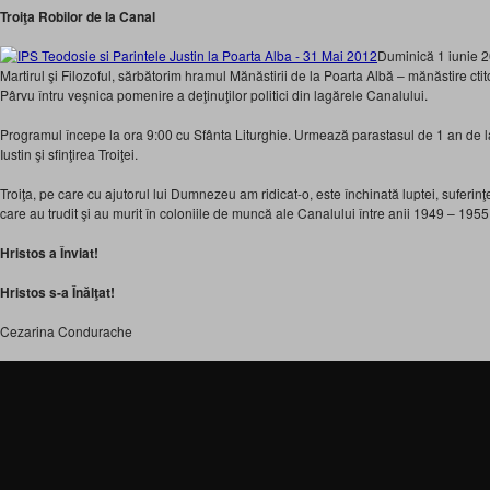
Troiţa Robilor de la Canal
Duminică 1 iunie 2
Martirul şi Filozoful, sărbătorim hramul Mănăstirii de la Poarta Albă – mănăstire ctit
Pârvu întru veşnica pomenire a deţinuţilor politici din lagărele Canalului.
Programul începe la ora 9:00 cu Sfânta Liturghie. Urmează parastasul de 1 an de 
Iustin şi sfinţirea Troiţei.
Troiţa, pe care cu ajutorul lui Dumnezeu am ridicat-o, este închinată luptei, suferinţei 
care au trudit şi au murit în coloniile de muncă ale Canalului între anii 1949 – 1955
Hristos a Înviat!
Hristos s-a
Înălţat!
Cezarina Condurache