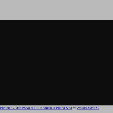
Parintele Justin Parvu si IPS Teodosie la Poarta Alba
de
ZiaristiOnlineTV