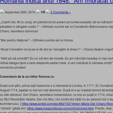
Romania indica anul 1848. “Am îmbrăcat c
September 26th, 2010
VR
2 Comments »
,,Copiii mei, fiti cu curaj; am pierdut tot ce aveam pe lumea aceasta; să ne mântuim
păcatele în sângele nostru !”
– Ultimele cuvinte ale lui Constantin Brâncoveanu re
Chiaro, secretarul domnului
“Mor pentru Na
ţ
iune!”
– Ultimele cuvinte ale lui Horea
“Acuşi îi scoatem noi şi pe ei de aici şi-i alungăm la dracu’!” –
Closca despre unguri
“Vreti să mă omorâti? Eu nu mă tem de moarte. Eu am înfruntat moartea în mai multe
ridicat steagul spre a cere drepturile patriei mele, m-am îmbrăcat în cămasa mor
ţ
ii!”
momentul prinderii
Comentariu de la un cititor Roncea.ro:
După cum ştim, prima lojă masonica s-a întemeiat la Londra, în 1717. Sf. Constant
August 1714, aşadar cu trei ani mai devreme. După el s-au instalat domnii fanarioţi, 
cu alte obiceiuri. Del Chiaro, secretarul voieevodului, nu era un puşti în 1714, chia
cu titlul Revoluţiile Valahe. Dar nici titlul, nici conţinutul cărţii nu au absolut nici o
kominternului. [
https://www.scribd.com/doc/6627437/Anton-Maria-Del-Chiaro-Revolu
“oficiale” găsiţi aici:
https://www.masonicforum.ro/ro/nr3/rommod.html
. Practic, deşi
parte că italianul Carra care ar fi trecut prin Galaţi la 1734, AR TREBUI SĂ FIE un