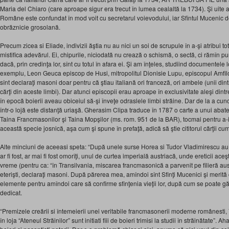
Maria del Chiaro (care aproape sigur era trecut în lumea cealaltă la 1734). Şi uite aş
Române este confundat în mod voit cu secretarul voievodului, iar Sfîntul Mucenic d
obrăznicie grosolană.
Precum zicea si Eliade, indivizii ăştia nu au nici un soi de scrupule în a-şi atribui to
mistifica adevărul. Ei, chipurile, niciodată nu crează o schismă, o sectă, ci rămîn pur
dacă, prin credinţa lor, sînt cu totul în afara ei. Şi am înţeles, studiind documentele
exemplu, Leon Geuca episcop de Husi, mitropolitul Dionisie Lupu, episcopul Amfil
sînt declaraţi masoni doar pentru că ştiau italiană ori franceză, ori ambele (unii dintr
cărţi din aceste limbi). Dar atunci episcopii erau aproape în exclusivitate aleşi dint
în epocă boierii aveau obiceiul să-şi înveţe odraslele limbi străine. Dar de la a cuno
într-o lojă este distanţă uriaşă. Gherasim Clipa traduce în 1787 o carte a unui aba
Taina Francmasonilor şi Taina Mopşilor (ms. rom. 951 de la BAR), tocmai pentru a-i 
această specie josnică, aşa cum şi spune în prefaţă, adică să ştie cititorul cărţii c
Alte minciuni de aceeasi speta: “După unele surse Horea si Tudor Vladimirescu au
ar fi fost, ar mai fi fost omorîţi, unul de curtea imperială austriacă, unde ereticii ace
vreme (pentru ca: “în Transilvania, miscarea francmasonică a parvenit pe filieră austr
eterişti, declaraţi masoni. După părerea mea, amîndoi sînt Sfinţi Mucenici şi merită 
elemente pentru amîndoi care să confirme sfinţenia vieţii lor, după cum se poate găsi
dedicat.
“Premizele creării si întemeierii unei veritabile francmasonerii moderne românesti, 
în loja “Ateneul Străinilor” sunt initiati fiii de boieri trimisi la studii în străinătate”. 