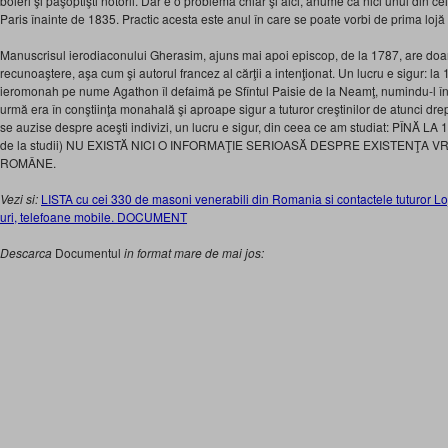
boieri şi paşoptişti notorii. Dar e o problemă chiar şi aici, anume că nici unul din cei
Paris înainte de 1835. Practic acesta este anul în care se poate vorbi de prima loj
Manuscrisul ierodiaconului Gherasim, ajuns mai apoi episcop, de la 1787, are doar
recunoaştere, aşa cum şi autorul francez al cărţii a intenţionat. Un lucru e sigur: l
ieromonah pe nume Agathon îl defaimă pe Sfîntul Paisie de la Neamţ, numindu-l înş
urmă era în conştiinţa monahală şi aproape sigur a tuturor creştinilor de atunci dre
se auzise despre aceşti indivizi, un lucru e sigur, din ceea ce am studiat: PÎNĂ LA 1
de la studii) NU EXISTĂ NICI O INFORMAŢIE SERIOASĂ DESPRE EXISTENŢA VR
ROMÂNE.
Vezi si:
LISTA cu cei 330 de masoni venerabili din Romania si contactele tuturor Lo
uri, telefoane mobile. DOCUMENT
Descarca
Documentul
in format mare de mai jos: