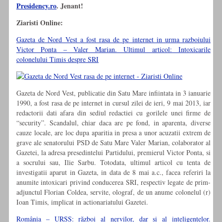
Presidency.ro
. Jenant!
Ziaristi Online:
Gazeta de Nord Vest a fost rasa de pe internet in urma razboiului
Victor Ponta – Valer Marian. Ultimul articol: Intoxicarile
colonelului Timis despre SRI
Gazeta de Nord Vest, publicatie din Satu Mare infiintata in 3 ianuarie
1990, a fost rasa de pe internet in cursul zilei de ieri, 9 mai 2013, iar
redactorii dati afara din sediul redactiei cu gorilele unei firme de
“security”. Scandalul, chiar daca are pe fond, in aparenta, diverse
cauze locale, are loc dupa aparitia in presa a unor acuzatii extrem de
grave ale senatorului PSD de Satu Mare Valer Marian, colaborator al
Gazetei, la adresa presedintelui Partidului, premierul Victor Ponta, si
a socrului sau, Ilie Sarbu. Totodata, ultimul articol cu tenta de
investigatii aparut in Gazeta, in data de 8 mai a.c., facea referiri la
anumite intoxicari privind conducerea SRI, respectiv legate de prim-
adjunctul Florian Coldea, servite, olograf, de un anume colonelul (r)
Ioan Timis, implicat in actionariatului Gazetei.
România – URSS: război al nervilor, dar și al inteligențelor.