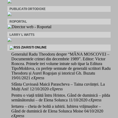
PUBLICATII ORTODOXE
ROPORTAL
LARRY L WATTS
ZIARISTI ONLINE
Generalul Radu Theodoru despre “MÂNA MOSCOVEI –
Documentele crimei din decembrie 1989”. Editor: Victor
Roncea. Primele trei volume intrate sub tipar la Editura
TipoMoldova, cu prefețe semnate de generalii scriitori Radu
Theodoru și Aurel Rogojan și istoricul Gh. Buzatu
19/01/2021
eXpress
Sfânta Cuvioasă Maică Parascheva – Taina cuviinței. La
Mulți Ani!
12/10/2020
eXpress
Pentru o viață trăită întru Hristos. Gând de duminică – pilda
semănătorului – de Elena Solunca
11/10/2020
eXpress
Iertarea – cheia de boltă a iubirii. Iubirea vrăjmașilor –
Gând de duminică de Elena Solunca Moise
04/10/2020
eXpress