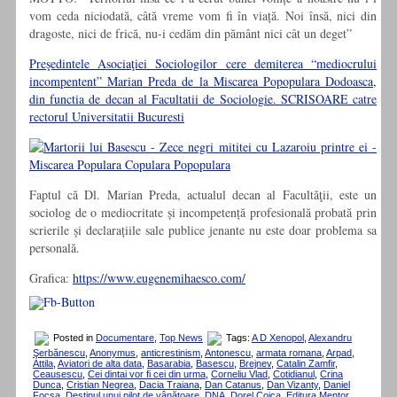
vom ceda niciodată, câtă vreme vom fi în viață. Noi însă, nici din
dragoste, nici de frică, nu-i cedăm din pământ nici cât un deget”
Preşedintele Asociaţiei Sociologilor cere demiterea “mediocrului
incompentent” Marian Preda de la Miscarea Popopulara Dodoasca,
din functia de decan al Facultatii de Sociologie. SCRISOARE catre
rectorul Universitatii Bucuresti
Faptul că Dl. Marian Preda, actualul decan al Facultăţii, este un
sociolog de o mediocritate și incompetență profesională probată prin
scrierile și declarațiile sale publice jenante nu este doar problema sa
personală.
Grafica:
https://www.eugenemihaesco.com/
Posted in
Documentare
,
Top News
Tags:
A D Xenopol
,
Alexandru
Şerbănescu
,
Anonymus
,
anticrestinism
,
Antonescu
,
armata romana
,
Arpad
,
Attila
,
Aviatori de alta data
,
Basarabia
,
Basescu
,
Brejnev
,
Catalin Zamfir
,
Ceausescu
,
Cei dintai vor fi cei din urma
,
Corneliu Vlad
,
Cotidianul
,
Crina
Dunca
,
Cristian Negrea
,
Dacia Traiana
,
Dan Catanus
,
Dan Vizanty
,
Daniel
Focsa
,
Destinul unui pilot de vânătoare
,
DNA
,
Dorel Coica
,
Editura Mentor
,