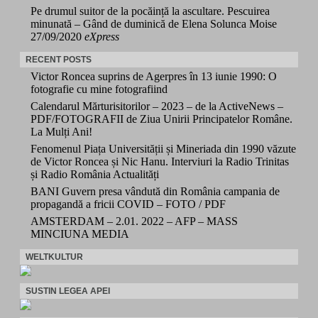
Pe drumul suitor de la pocăință la ascultare. Pescuirea
minunată – Gând de duminică de Elena Solunca Moise
27/09/2020
eXpress
RECENT POSTS
Victor Roncea suprins de Agerpres în 13 iunie 1990: O
fotografie cu mine fotografiind
Calendarul Mărturisitorilor – 2023 – de la ActiveNews –
PDF/FOTOGRAFII de Ziua Unirii Principatelor Române.
La Mulți Ani!
Fenomenul Piața Universității și Mineriada din 1990 văzute
de Victor Roncea și Nic Hanu. Interviuri la Radio Trinitas
și Radio România Actualități
BANI Guvern presa vândută din România campania de
propagandă a fricii COVID – FOTO / PDF
AMSTERDAM – 2.01. 2022 – AFP – MASS
MINCIUNA MEDIA
WELTKULTUR
SUSTIN LEGEA APEI