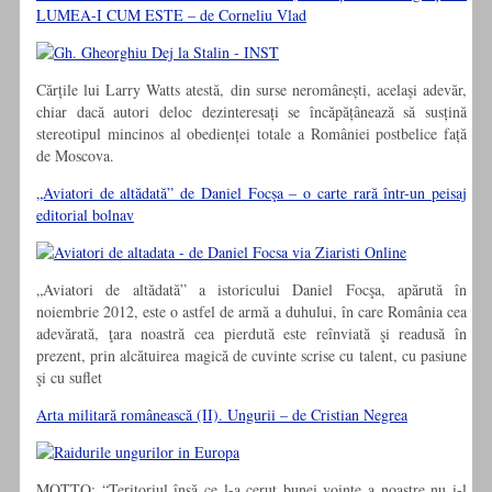
LUMEA-I CUM ESTE – de Corneliu Vlad
Cărțile lui Larry Watts atestă, din surse neromânești, același adevăr,
chiar dacă autori deloc dezinteresați se încăpățânează să susțină
stereotipul mincinos al obedienței totale a României postbelice față
de Moscova.
„Aviatori de altădată” de Daniel Focşa – o carte rară într-un peisaj
editorial bolnav
„Aviatori de altădată” a istoricului Daniel Focşa, apărută în
noiembrie 2012, este o astfel de armă a duhului, în care România cea
adevărată, ţara noastră cea pierdută este reînviată şi readusă în
prezent, prin alcătuirea magică de cuvinte scrise cu talent, cu pasiune
şi cu suflet
Arta militară românească (II). Ungurii – de Cristian Negrea
MOTTO: “Teritoriul însă ce l-a cerut bunei voințe a noastre nu i-l