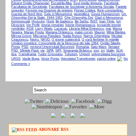
Eduard Ovidiu Ohanesian
,
Escadrila Alba
,
Evul mediu timpuriu
,
Facebook
,
Facultatea de Sociologie
,
Facultatea de Sociologie si Asistenta Sociala
,
Faptele
ungurilor
,
Fereste-ma Doamne de prieteni
,
Florian Coldea
,
florin constantiniu
,
Gazeta de Nord Vest
,
Gelu si Menumorut
,
geopolitica
,
Gesta Hungarorum
,
Gh.
Gheorghiu-Dej la Stalin. 1944-1952
,
Ghe Gheorghiu Dej
,
Glad si Menumorut
,
homosexuali
,
Hrusciov
,
Hunii
,
ilie badescu
,
Ilie Sarbu
,
INST
,
Ioan Timis
,
Ion
Dicezare
,
Ion Profir
,
istoria romaniei
,
Istorie Romaneasca
,
Izvoarele istoriei
românilor
,
KGB
,
Larry Watts
,
Lazaroiu
,
Libraria Mihai Eminescu
,
mai
,
Marea
Neagra
,
Marian Preda
,
Mariana Drăgescu
,
matei corvin
,
Maurer
,
Mihai Bledea
,
Mircea Govor
,
Miscarea Populara
,
Nadia Russo
,
Narcis Gherghina
,
Nicolae
Ceausescu
,
Nistru
,
NKVD
,
O istorie subiectivă
,
O vară fierbinte în relațiile
româno-sovietice. Convorbirile de la Moscova din iulie 1964
,
Ovidiu Silaghi
,
Ponta
,
PSD
,
rectorul Universitatii Bucuresti
,
Romania
,
Satu-Mare
,
Senator
PSD
,
Sfintele Pasti
,
sie
,
SIPA
,
SIPI
,
Smaranda Brăescu
,
son
,
sri
,
Stalin
,
SUA
,
tisa
,
Transilvania
,
Tudor Greceanu
,
Tuhutum
,
Ungurii
,
universitatea bucuresti
,
URSS
,
Vasile Buga
,
Victor Ponta
,
Voivodatul Transilvaniei
,
ziaristi online
No
Comments »
ABONARE RSS