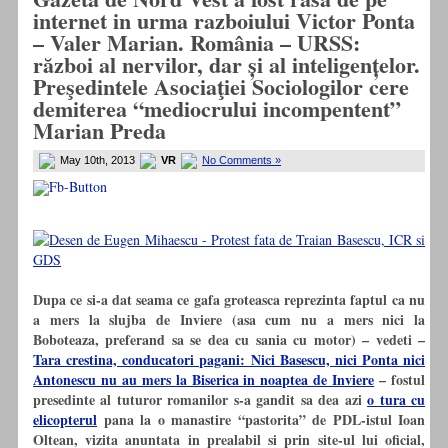
internet in urma razboiului Victor Ponta
– Valer Marian. România – URSS:
război al nervilor, dar și al inteligențelor.
Preşedintele Asociaţiei Sociologilor cere
demiterea “mediocrului incompentent”
Marian Preda
May 10th, 2013
VR
No Comments »
Dupa ce si-a dat seama ce gafa groteasca reprezinta faptul ca nu
a mers la slujba de Inviere (asa cum nu a mers nici la
Boboteaza, preferand sa se dea cu sania cu motor) – vedeti –
Tara crestina, conducatori pagani: Nici Basescu, nici Ponta nici
Antonescu nu au mers la Biserica in noaptea de Inviere
– fostul
presedinte al tuturor romanilor s-a gandit sa dea azi
o tura cu
elicopterul
pana la o manastire “pastorita” de PDL-istul Ioan
Oltean, vizita anuntata in prealabil si prin site-ul lui oficial,