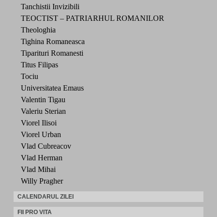
Tanchistii Invizibili
TEOCTIST – PATRIARHUL ROMANILOR
Theologhia
Tighina Romaneasca
Tiparituri Romanesti
Titus Filipas
Tociu
Universitatea Emaus
Valentin Tigau
Valeriu Sterian
Viorel Ilisoi
Viorel Urban
Vlad Cubreacov
Vlad Herman
Vlad Mihai
Willy Pragher
CALENDARUL ZILEI
FII PRO VITA