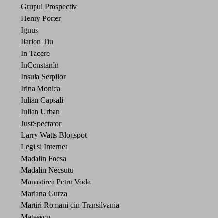
Grupul Prospectiv
Henry Porter
Ignus
Ilarion Tiu
In Tacere
InConstanIn
Insula Serpilor
Irina Monica
Iulian Capsali
Iulian Urban
JustSpectator
Larry Watts Blogspot
Legi si Internet
Madalin Focsa
Madalin Necsutu
Manastirea Petru Voda
Mariana Gurza
Martiri Romani din Transilvania
Mateescu