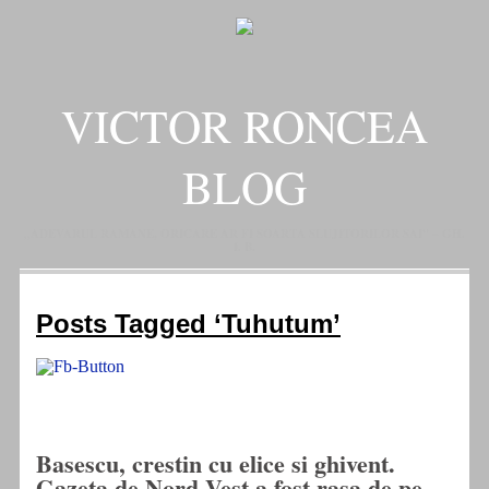
VICTOR RONCEA
BLOG
„ADEVARUL RAMANE, ORICARE AR FI SOARTA SLUJITORILOR SAI" – GH.
I. B.
Posts Tagged ‘Tuhutum’
Basescu, crestin cu elice si ghivent.
Gazeta de Nord Vest a fost rasa de pe